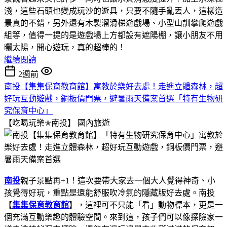
淺，這些石頭也變成玩沙的遊具，只要不隨手亂丟人，這樣造
景真的不錯，另外還有木製溜滑梯遊戲場、小型山訓攀爬遊戲
組等，值得一提的是遊戲場上方都設有遮陽棚，讓小朋友不用
曬太陽，開心遊玩，真的超棒的！
繼續閱讀
2週前
南投【集集保育教育館】寓教於樂好去處！走進立體森林，超
好玩互動遊戲，銅板價門票，避暑雨天備案首選「特有生物研
究保育中心」
【吃喝玩樂✭南投】
國內旅遊
南投
親子景點再+1！這次要帶大家去一個大人覺得神奇、小
孩覺得好玩，重點是還能舒服吹冷氣的隱藏版好去處。南投
【
集集保育教育館
】，這裡可不只能「看」動物標本，更是一
個充滿互動樂趣的體驗空間。來到這，孩子們可以像探險家一