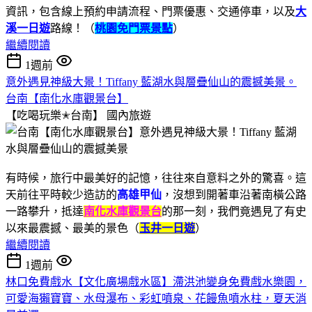
資訊，包含線上預約申請流程、門票優惠、交通停車，以及
大
溪一日遊
路線！（
桃園免門票景點
）
繼續閱讀
1週前
意外遇見神級大景！Tiffany 藍湖水與層疊仙山的震撼美景。
台南【南化水庫觀景台】
【吃喝玩樂✭台南】
國內旅遊
有時候，旅行中最美好的記憶，往往來自意料之外的驚喜。這
天前往平時較少造訪的
高雄甲仙
，沒想到開著車沿著南橫公路
一路攀升，抵達
南化水庫觀景台
的那一刻，我們竟遇見了有史
以來最震撼、最美的景色（
玉井一日遊
）
繼續閱讀
1週前
林口免費戲水【文化廣場戲水區】滯洪池變身免費戲水樂園，
可愛海獺寶寶、水母瀑布、彩虹噴泉、花饅魚噴水柱，夏天消