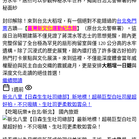
封印解除！來到台北大稻埕，有一個絕對不能錯過的
台北免門
票
古蹟—【
臺灣新文化運動紀念館
】（原台北北警察署）。這
座日治時期建築不僅見證了蔣渭水等志士的思想覺醒，館內更
完整保留了全台極為罕見的扇形拘留室與僅 120 公分高的水牢
遺構。除了沉浸式的歷史展覽，館內還打造了許多復古好拍的
熱門打卡景點與文化展演。來到這裡，不僅能深度體會當年威
權壓迫與民主自由交織的震撼歲月，更是安排
大稻埕一日遊
與
深度文化走讀的絕佳首選！
繼續閱讀
1週前
新北八里【日森生生吐司總部】新地標！超萌巨型白吐司屋超
好拍，不只吸睛、生吐司更柔軟如雲朵！
【吃喝玩樂✭台北/新北】
國內旅遊