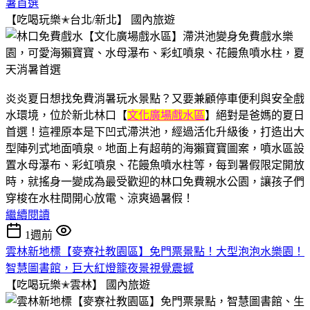
暑首選
【吃喝玩樂✭台北/新北】
國內旅遊
炎炎夏日想找免費消暑玩水景點？又要兼顧停車便利與安全戲
水環境，位於新北林口【
文化廣場戲水區
】絕對是爸媽的夏日
首選！這裡原本是下凹式滯洪池，經過活化升級後，打造出大
型陣列式地面噴泉。地面上有超萌的海獺寶寶圖案，噴水區設
置水母瀑布、彩虹噴泉、花饅魚噴水柱等，每到暑假限定開放
時，就搖身一變成為最受歡迎的林口免費親水公園，讓孩子們
穿梭在水柱間開心放電、涼爽過暑假！
繼續閱讀
1週前
雲林新地標【麥寮社教園區】免門票景點！大型泡泡水樂園！
智慧圖書館，巨大紅燈籠夜景視覺震撼
【吃喝玩樂✭雲林】
國內旅遊