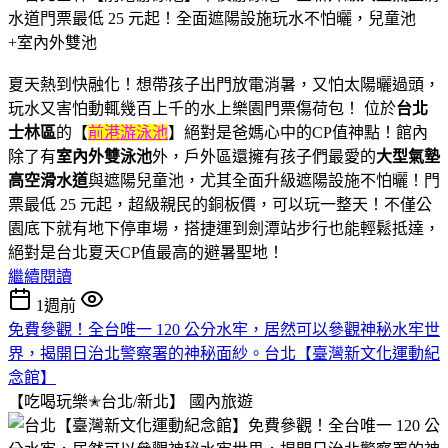
夏天熱到快融化！想帶孩子出門放電消暑，又怕太陽曬過頭，
玩水又害怕動輒幾百上千的水上樂園門票傷荷包！ 位於
台北
士林區
的【
前港游泳池
】絕對是爸媽心中的CP值神點！館內
除了有
室內外雙泳池
外，戶外區還擁有孩子們最愛的
大型氣墊
高空滑水道
與遮陽兒童池，尤其全面升級遮陽設施不怕曬！門
票最低 25 元起，超級親民的銅板價，可以玩一整天！不僅公
園底下就有地下停車場，搭捷運到劍潭站步行也能輕鬆抵達，
絕對是台北夏天CP值最高的避暑聖地！
繼續閱讀
1週前
免費參觀！全台唯一 120 公分水牢，居然可以參觀神秘水牢世
界，揭開日治北警察署的神秘面紗。台北【臺灣新文化運動紀
念館】
【吃喝玩樂✭台北/新北】
國內旅遊