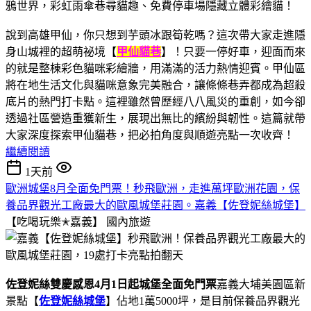
說到高雄甲仙，你只想到芋頭冰跟筍乾嗎？這次帶大家走進隱
身山城裡的超萌祕境【
甲仙貓巷
】！只要一停好車，迎面而來
的就是整棟彩色貓咪彩繪牆，用滿滿的活力熱情迎賓。甲仙區
將在地生活文化與貓咪意象完美融合，讓條條巷弄都成為超殺
底片的熱門打卡點。這裡雖然曾歷經八八風災的重創，如今卻
透過社區營造重獲新生，展現出無比的繽紛與韌性。這篇就帶
大家深度探索甲仙貓巷，把必拍角度與順遊亮點一次收齊！
繼續閱讀
1天前
歐洲城堡8月全面免門票！秒飛歐洲，走進萬坪歐洲花園，保
養品界觀光工廠最大的歐風城堡莊園。嘉義【佐登妮絲城堡】
【吃喝玩樂✭嘉義】
國內旅遊
佐登妮絲雙慶感恩4月1日起城堡全面免門票
嘉義大埔美園區新
景點【
佐登妮絲城堡
】佔地1萬5000坪，是目前保養品界觀光