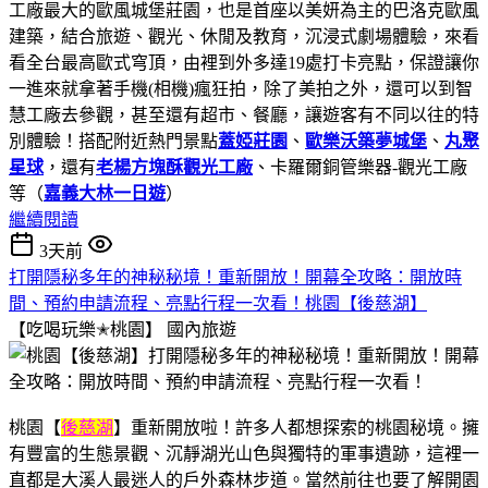
工廠最大的歐風城堡莊園，也是首座以美妍為主的巴洛克歐風
建築，結合旅遊、觀光、休閒及教育，沉浸式劇場體驗，來看
看全台最高歐式穹頂，由裡到外多達19處打卡亮點，保證讓你
一進來就拿著手機(相機)瘋狂拍，除了美拍之外，還可以到智
慧工廠去參觀，甚至還有超市、餐廳，讓遊客有不同以往的特
別體驗！搭配附近熱門景點
蓋婭莊園
、
歐樂沃築夢城堡
、
丸聚
星球
，還有
老楊方塊酥觀光工廠
、卡羅爾銅管樂器-觀光工廠
等（
嘉義大林一日遊
）
繼續閱讀
3天前
打開隱秘多年的神秘秘境！重新開放！開幕全攻略：開放時
間、預約申請流程、亮點行程一次看！桃園【後慈湖】
【吃喝玩樂✭桃園】
國內旅遊
桃園【
後慈湖
】重新開放啦！許多人都想探索的桃園秘境。擁
有豐富的生態景觀、沉靜湖光山色與獨特的軍事遺跡，這裡一
直都是大溪人最迷人的戶外森林步道。當然前往也要了解開園