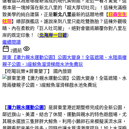
遠看還以為是哪座新落成的現代美術館，走近一看才驚覺，這
根本是一塊掉落在新北八里的「超大厚切吐司」！這棟充滿極
致美學的純白建築，正是
新北八里
最新的話題地標【
日森生生
吐司
】總部旗艦店。誰說來到八里只能吃雙胞胎？這棟外觀吸
睛、內在柔軟的「巨人吐司屋」，絕對會徹底顛覆你對八里左
岸的既定印象！（
北海岸一日遊
）
繼續閱讀
2週前
屏東【瀰力親水運動公園】公園大變身！全區遮陽、水陸兩棲
親子公園，3座鯨魚溜滑梯戲水池免費玩
【吃喝玩樂✭屏東墾丁】
國內旅遊
【
瀰力親水運動公園
】是屏東里港近期整修完成的全新公園，
鄰近旗山、美濃，結合了休閒、運動與親水的特色遊戲場，尤
其親水擺放三隻胖胖大鯨魚，利用小鵝卵石來模擬溪流水床，
景觀看起來美化許多，同時也讓水質清澈度提升！加上水深極