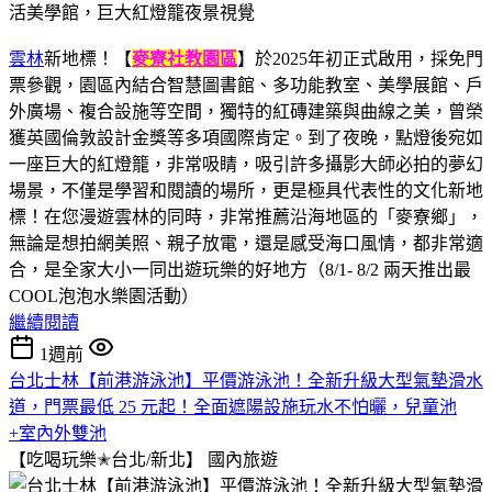
雲林
新地標！【
麥寮社教園區
】於2025年初正式啟用，採免門
票參觀，園區內結合智慧圖書館、多功能教室、美學展館、戶
外廣場、複合設施等空間，獨特的紅磚建築與曲線之美，曾榮
獲英國倫敦設計金獎等多項國際肯定。到了夜晚，點燈後宛如
一座巨大的紅燈籠，非常吸睛，吸引許多攝影大師必拍的夢幻
場景，不僅是學習和閱讀的場所，更是極具代表性的文化新地
標！在您漫遊雲林的同時，非常推薦沿海地區的「麥寮鄉」，
無論是想拍網美照、親子放電，還是感受海口風情，都非常適
合，是全家大小一同出遊玩樂的好地方（8/1- 8/2 兩天推出最
COOL泡泡水樂園活動）
繼續閱讀
1週前
台北士林【前港游泳池】平價游泳池！全新升級大型氣墊滑水
道，門票最低 25 元起！全面遮陽設施玩水不怕曬，兒童池
+室內外雙池
【吃喝玩樂✭台北/新北】
國內旅遊