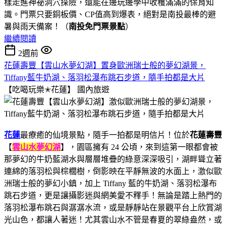
樣走進神祕洞穴探險，還能在邊玩邊學中收穫滿滿的保育知
識。門票只要銅板價、CP值高到爆表，絕對是南投最棒的避
暑與雨天備案！（
南投免門票景點
）
繼續閱讀
2週前
花蓮壽豐【雲山水夢幻湖】置身歐洲瑞士般的夢幻湖景，
Tiffany藍牛奶湖、落羽松瀑布跳石步道，隨手拍都是大片
【吃喝玩樂✭花蓮】
國內旅遊
花蓮
最療癒的仙境景點，隨手一拍都是明信片！位於
花蓮壽豐
【
雲山水夢幻湖
】，園區擁有 24 公頃，來到這第一眼都會被
那夢幻的牛奶藍湖水與層層堆疊的綠意深深吸引，湖畔聳立著
連綿的落羽松與棕櫚樹，倒影映在平靜無波的水面上，激似歐
洲瑞士般的夢幻小鎮，加上 Tiffany 藍的牛奶湖、落羽松瀑布
跳石步道，更是讓攝影迷與網美愛不釋手！無論是踏上熱門的
落羽松瀑布跳石與潺潺水流，或是靜靜站在景觀平台上欣賞湖
光山色，都讓人著迷！尤其雲山水不管是春夏的翠綠盎然，或