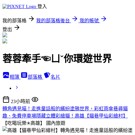
登入
我的部落格
我的部落格後台
我的帳號
登出
蓉蓉牽手☜ㄩˇ你環遊世界
相簿
部落格
名片
23小時前
轉角遇見喵！走進童話般的繽紛塗鴉世界，彩虹雨傘巷尋貓
趣、免費停車場隱藏立體彩繪貓！高雄【貓巷甲仙彩繪村】
【吃喝玩樂✭高雄】
國內旅遊