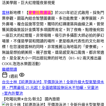
雲林
新地標！【
麥寮社教園區
】於2025年初正式啟用，採免門
票參觀，園區內結合智慧圖書館、多功能教室、美學展館、戶
外廣場、複合設施等空間，獨特的紅磚建築與曲線之美，曾榮
獲英國倫敦設計金獎等多項國際肯定。到了夜晚，點燈後宛如
一座巨大的紅燈籠，非常吸睛，吸引許多攝影大師必拍的夢幻
場景，不僅是學習和閱讀的場所，更是極具代表性的文化新地
標！在您漫遊雲林的同時，非常推薦沿海地區的「麥寮鄉」，
無論是想拍網美照、親子放電，還是感受海口風情，都非常適
合，是全家大小一同出遊玩樂的好地方（8/1- 8/2 兩天推出最
COOL泡泡水樂園活動）
繼續閱讀
1週前
台北士林【前港游泳池】平價游泳池！全新升級大型氣墊滑水
道，門票最低 25 元起！全面遮陽設施玩水不怕曬，兒童池
+室內外雙池
【吃喝玩樂✭台北/新北】
國內旅遊