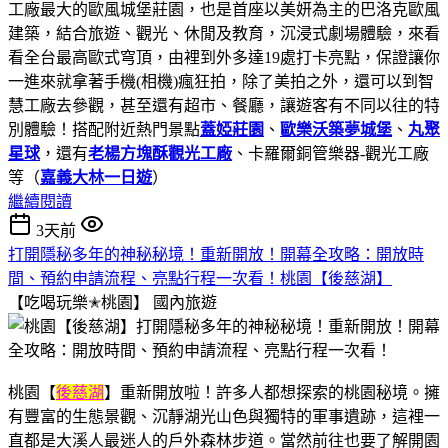
工廠最大的歐風城堡莊園，也是首座以美妍為主的巴洛克歐風
建築，結合旅遊、觀光、休閒及教育，沉浸式劇場體驗，來看
看全台最高歐式穹頂，由裡到外多達19處打卡亮點，保證讓你
一進來就拿著手機(相機)瘋狂拍，除了美拍之外，還可以到智
慧工廠去參觀，甚至還有超市、餐廳，讓遊客有不同以往的特
別體驗！搭配附近熱門景點
蓋婭莊園
、
歐樂沃築夢城堡
、
丸聚
星球
，還有
老楊方塊酥觀光工廠
、卡羅爾銅管樂器-觀光工廠
等（
嘉義大林一日遊
）
繼續閱讀
3天前
打開隱秘多年的神秘秘境！重新開放！開幕全攻略：開放時
間、預約申請流程、亮點行程一次看！桃園【後慈湖】
【吃喝玩樂✭桃園】
國內旅遊
桃園【
後慈湖
】重新開放啦！許多人都想探索的桃園秘境。擁
有豐富的生態景觀、沉靜湖光山色與獨特的軍事遺跡，這裡一
直都是大溪人最迷人的戶外森林步道。當然前往也要了解開園