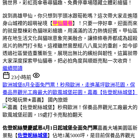
說到高雄甲仙，你只想到芋頭冰跟筍乾嗎？這次帶大家走進隱
身山城裡的超萌祕境【
甲仙貓巷
】！只要一停好車，迎面而來
的就是整棟彩色貓咪彩繪牆，用滿滿的活力熱情迎賓。甲仙區
將在地生活文化與貓咪意象完美融合，讓條條巷弄都成為超殺
底片的熱門打卡點。這裡雖然曾歷經八八風災的重創，如今卻
透過社區營造重獲新生，展現出無比的繽紛與韌性。這篇就帶
大家深度探索甲仙貓巷，把必拍角度與順遊亮點一次收齊！
繼續閱讀
23小時前
歐洲城堡8月全面免門票！秒飛歐洲，走進萬坪歐洲花園，保
養品界觀光工廠最大的歐風城堡莊園。嘉義【佐登妮絲城堡】
【吃喝玩樂✭嘉義】
國內旅遊
佐登妮絲雙慶感恩4月1日起城堡全面免門票
嘉義大埔美園區新
景點【
佐登妮絲城堡
】佔地1萬5000坪，是目前保養品界觀光