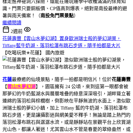
樣走進神祕洞穴探險，還能在邊玩邊學中收穫滿滿的保育知
識。門票只要銅板價、CP值高到爆表，絕對是南投最棒的避
暑與雨天備案！（
南投免門票景點
）
繼續閱讀
2週前
花蓮壽豐【雲山水夢幻湖】置身歐洲瑞士般的夢幻湖景，
Tiffany藍牛奶湖、落羽松瀑布跳石步道，隨手拍都是大片
【吃喝玩樂✭花蓮】
國內旅遊
花蓮
最療癒的仙境景點，隨手一拍都是明信片！位於
花蓮壽豐
【
雲山水夢幻湖
】，園區擁有 24 公頃，來到這第一眼都會被
那夢幻的牛奶藍湖水與層層堆疊的綠意深深吸引，湖畔聳立著
連綿的落羽松與棕櫚樹，倒影映在平靜無波的水面上，激似歐
洲瑞士般的夢幻小鎮，加上 Tiffany 藍的牛奶湖、落羽松瀑布
跳石步道，更是讓攝影迷與網美愛不釋手！無論是踏上熱門的
落羽松瀑布跳石與潺潺水流，或是靜靜站在景觀平台上欣賞湖
光山色，都讓人著迷！尤其雲山水不管是春夏的翠綠盎然，或