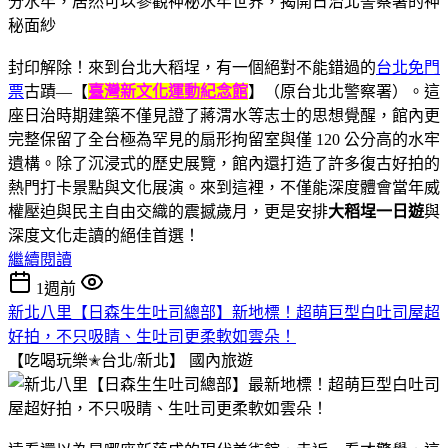
封印解除！來到台北大稻埕，有一個絕對不能錯過的
台北免門
票
古蹟—【
臺灣新文化運動紀念館
】（原台北北警察署）。這
座日治時期建築不僅見證了蔣渭水等志士的思想覺醒，館內更
完整保留了全台極為罕見的扇形拘留室與僅 120 公分高的水牢
遺構。除了沉浸式的歷史展覽，館內還打造了許多復古好拍的
熱門打卡景點與文化展演。來到這裡，不僅能深度體會當年威
權壓迫與民主自由交織的震撼歲月，更是安排
大稻埕一日遊
與
深度文化走讀的絕佳首選！
繼續閱讀
1週前
新北八里【日森生生吐司總部】新地標！超萌巨型白吐司屋超
好拍，不只吸睛、生吐司更柔軟如雲朵！
【吃喝玩樂✭台北/新北】
國內旅遊