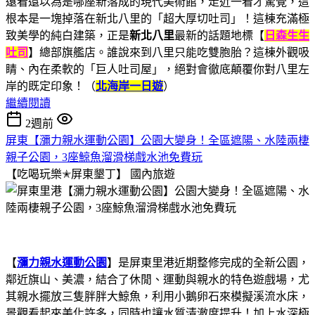
遠看還以為是哪座新落成的現代美術館，走近一看才驚覺，這
根本是一塊掉落在新北八里的「超大厚切吐司」！這棟充滿極
致美學的純白建築，正是
新北八里
最新的話題地標【
日森生生
吐司
】總部旗艦店。誰說來到八里只能吃雙胞胎？這棟外觀吸
睛、內在柔軟的「巨人吐司屋」，絕對會徹底顛覆你對八里左
岸的既定印象！（
北海岸一日遊
）
繼續閱讀
2週前
屏東【瀰力親水運動公園】公園大變身！全區遮陽、水陸兩棲
親子公園，3座鯨魚溜滑梯戲水池免費玩
【吃喝玩樂✭屏東墾丁】
國內旅遊
【
瀰力親水運動公園
】是屏東里港近期整修完成的全新公園，
鄰近旗山、美濃，結合了休閒、運動與親水的特色遊戲場，尤
其親水擺放三隻胖胖大鯨魚，利用小鵝卵石來模擬溪流水床，
景觀看起來美化許多，同時也讓水質清澈度提升！加上水深極