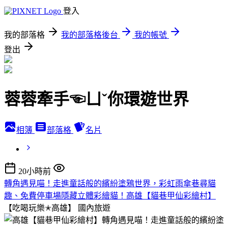
登入
我的部落格
我的部落格後台
我的帳號
登出
蓉蓉牽手☜ㄩˇ你環遊世界
相簿
部落格
名片
20小時前
轉角遇見喵！走進童話般的繽紛塗鴉世界，彩虹雨傘巷尋貓
趣、免費停車場隱藏立體彩繪貓！高雄【貓巷甲仙彩繪村】
【吃喝玩樂✭高雄】
國內旅遊