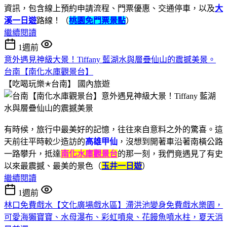
資訊，包含線上預約申請流程、門票優惠、交通停車，以及
大
溪一日遊
路線！（
桃園免門票景點
）
繼續閱讀
1週前
意外遇見神級大景！Tiffany 藍湖水與層疊仙山的震撼美景。
台南【南化水庫觀景台】
【吃喝玩樂✭台南】
國內旅遊
有時候，旅行中最美好的記憶，往往來自意料之外的驚喜。這
天前往平時較少造訪的
高雄甲仙
，沒想到開著車沿著南橫公路
一路攀升，抵達
南化水庫觀景台
的那一刻，我們竟遇見了有史
以來最震撼、最美的景色（
玉井一日遊
）
繼續閱讀
1週前
林口免費戲水【文化廣場戲水區】滯洪池變身免費戲水樂園，
可愛海獺寶寶、水母瀑布、彩虹噴泉、花饅魚噴水柱，夏天消