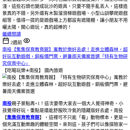
淺，這些石頭也變成玩沙的遊具，只要不隨手亂丟人，這樣造
景真的不錯，另外還有木製溜滑梯遊戲場、小型山訓攀爬遊戲
組等，值得一提的是遊戲場上方都設有遮陽棚，讓小朋友不用
曬太陽，開心遊玩，真的超棒的！
繼續閱讀
2週前
南投【集集保育教育館】寓教於樂好去處！走進立體森林，超
好玩互動遊戲，銅板價門票，避暑雨天備案首選「特有生物研
究保育中心」
【吃喝玩樂✭南投】
國內旅遊
南投
親子景點再+1！這次要帶大家去一個大人覺得神奇、小
孩覺得好玩，重點是還能舒服吹冷氣的隱藏版好去處。南投
【
集集保育教育館
】，這裡可不只能「看」動物標本，更是一
個充滿互動樂趣的體驗空間。來到這，孩子們可以像探險家一