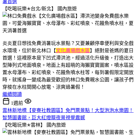
暑首選
【吃喝玩樂✭台北/新北】
國內旅遊
炎炎夏日想找免費消暑玩水景點？又要兼顧停車便利與安全戲
水環境，位於新北林口【
文化廣場戲水區
】絕對是爸媽的夏日
首選！這裡原本是下凹式滯洪池，經過活化升級後，打造出大
型陣列式地面噴泉。地面上有超萌的海獺寶寶圖案，噴水區設
置水母瀑布、彩虹噴泉、花饅魚噴水柱等，每到暑假限定開放
時，就搖身一變成為最受歡迎的林口免費親水公園，讓孩子們
穿梭在水柱間開心放電、涼爽過暑假！
繼續閱讀
1週前
雲林新地標【麥寮社教園區】免門票景點！大型泡泡水樂園！
智慧圖書館，巨大紅燈籠夜景視覺震撼
【吃喝玩樂✭雲林】
國內旅遊