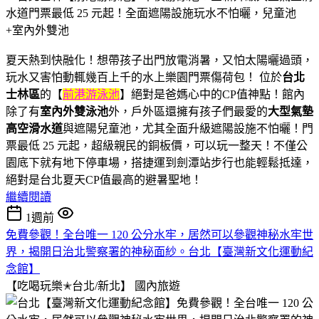
夏天熱到快融化！想帶孩子出門放電消暑，又怕太陽曬過頭，
玩水又害怕動輒幾百上千的水上樂園門票傷荷包！ 位於
台北
士林區
的【
前港游泳池
】絕對是爸媽心中的CP值神點！館內
除了有
室內外雙泳池
外，戶外區還擁有孩子們最愛的
大型氣墊
高空滑水道
與遮陽兒童池，尤其全面升級遮陽設施不怕曬！門
票最低 25 元起，超級親民的銅板價，可以玩一整天！不僅公
園底下就有地下停車場，搭捷運到劍潭站步行也能輕鬆抵達，
絕對是台北夏天CP值最高的避暑聖地！
繼續閱讀
1週前
免費參觀！全台唯一 120 公分水牢，居然可以參觀神秘水牢世
界，揭開日治北警察署的神秘面紗。台北【臺灣新文化運動紀
念館】
【吃喝玩樂✭台北/新北】
國內旅遊