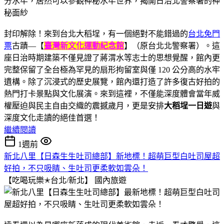
封印解除！來到台北大稻埕，有一個絕對不能錯過的
台北免門
票
古蹟—【
臺灣新文化運動紀念館
】（原台北北警察署）。這
座日治時期建築不僅見證了蔣渭水等志士的思想覺醒，館內更
完整保留了全台極為罕見的扇形拘留室與僅 120 公分高的水牢
遺構。除了沉浸式的歷史展覽，館內還打造了許多復古好拍的
熱門打卡景點與文化展演。來到這裡，不僅能深度體會當年威
權壓迫與民主自由交織的震撼歲月，更是安排
大稻埕一日遊
與
深度文化走讀的絕佳首選！
繼續閱讀
1週前
新北八里【日森生生吐司總部】新地標！超萌巨型白吐司屋超
好拍，不只吸睛、生吐司更柔軟如雲朵！
【吃喝玩樂✭台北/新北】
國內旅遊