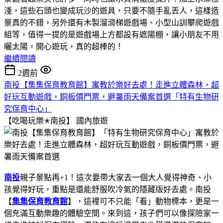
淺，這些石頭也變成玩沙的遊具，只要不隨手亂丟人，這樣造
景真的不錯，另外還有木製溜滑梯遊戲場、小型山訓攀爬遊戲
組等，值得一提的是遊戲場上方都設有遮陽棚，讓小朋友不用
曬太陽，開心遊玩，真的超棒的！
繼續閱讀
2週前
南投【集集保育教育館】寓教於樂好去處！走進立體森林，超
好玩互動遊戲，銅板價門票，避暑雨天備案首選「特有生物研
究保育中心」
【吃喝玩樂✭南投】
國內旅遊
南投
親子景點再+1！這次要帶大家去一個大人覺得神奇、小
孩覺得好玩，重點是還能舒服吹冷氣的隱藏版好去處。南投
【
集集保育教育館
】，這裡可不只能「看」動物標本，更是一
個充滿互動樂趣的體驗空間。來到這，孩子們可以像探險家一