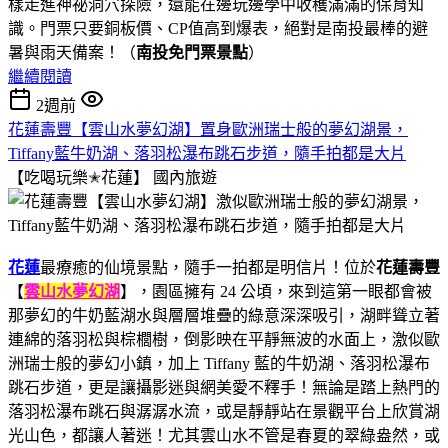
樣走進神祕洞穴探險，還能在邊玩邊學中收穫滿滿的保育知
識。門票只要銅板價、CP值高到爆表，絕對是南投最棒的避
暑與雨天備案！（
南投免門票景點
）
繼續閱讀
2週前
花蓮壽豐【雲山水夢幻湖】置身歐洲瑞士般的夢幻湖景，
Tiffany藍牛奶湖、落羽松瀑布跳石步道，隨手拍都是大片
【吃喝玩樂✭花蓮】
國內旅遊
花蓮
最療癒的仙境景點，隨手一拍都是明信片！位於
花蓮壽豐
【
雲山水夢幻湖
】，園區擁有 24 公頃，來到這第一眼都會被
那夢幻的牛奶藍湖水與層層堆疊的綠意深深吸引，湖畔聳立著
連綿的落羽松與棕櫚樹，倒影映在平靜無波的水面上，激似歐
洲瑞士般的夢幻小鎮，加上 Tiffany 藍的牛奶湖、落羽松瀑布
跳石步道，更是讓攝影迷與網美愛不釋手！無論是踏上熱門的
落羽松瀑布跳石與潺潺水流，或是靜靜站在景觀平台上欣賞湖
光山色，都讓人著迷！尤其雲山水不管是春夏的翠綠盎然，或