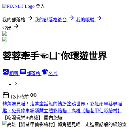
登入
我的部落格
我的部落格後台
我的帳號
登出
蓉蓉牽手☜ㄩˇ你環遊世界
相簿
部落格
名片
12小時前
轉角遇見喵！走進童話般的繽紛塗鴉世界，彩虹雨傘巷尋貓
趣、免費停車場隱藏立體彩繪貓！高雄【貓巷甲仙彩繪村】
【吃喝玩樂✭高雄】
國內旅遊