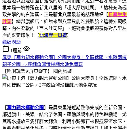
遠看還以為是哪座新落成的現代美術館，走近一看才驚覺，這
根本是一塊掉落在新北八里的「超大厚切吐司」！這棟充滿極
致美學的純白建築，正是
新北八里
最新的話題地標【
日森生生
吐司
】總部旗艦店。誰說來到八里只能吃雙胞胎？這棟外觀吸
睛、內在柔軟的「巨人吐司屋」，絕對會徹底顛覆你對八里左
岸的既定印象！（
北海岸一日遊
）
繼續閱讀
1週前
屏東【瀰力親水運動公園】公園大變身！全區遮陽、水陸兩棲
親子公園，3座鯨魚溜滑梯戲水池免費玩
【吃喝玩樂✭屏東墾丁】
國內旅遊
【
瀰力親水運動公園
】是屏東里港近期整修完成的全新公園，
鄰近旗山、美濃，結合了休閒、運動與親水的特色遊戲場，尤
其親水擺放三隻胖胖大鯨魚，利用小鵝卵石來模擬溪流水床，
景觀看起來美化許多，同時也讓水質清澈度提升！加上水深極