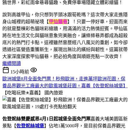
說到高雄甲仙，你只想到芋頭冰跟筍乾嗎？這次帶大家走進隱
身山城裡的超萌祕境【
甲仙貓巷
】！只要一停好車，迎面而來
的就是整棟彩色貓咪彩繪牆，用滿滿的活力熱情迎賓。甲仙區
將在地生活文化與貓咪意象完美融合，讓條條巷弄都成為超殺
底片的熱門打卡點。這裡雖然曾歷經八八風災的重創，如今卻
透過社區營造重獲新生，展現出無比的繽紛與韌性。這篇就帶
大家深度探索甲仙貓巷，把必拍角度與順遊亮點一次收齊！
繼續閱讀
15小時前
歐洲城堡8月全面免門票！秒飛歐洲，走進萬坪歐洲花園，保
養品界觀光工廠最大的歐風城堡莊園。嘉義【佐登妮絲城堡】
【吃喝玩樂✭嘉義】
國內旅遊
佐登妮絲雙慶感恩4月1日起城堡全面免門票
嘉義大埔美園區新
景點【
佐登妮絲城堡
】佔地1萬5000坪，是目前保養品界觀光