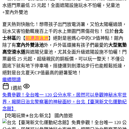
夏天熱到快融化！想帶孩子出門放電消暑，又怕太陽曬過頭，
玩水又害怕動輒幾百上千的水上樂園門票傷荷包！ 位於
台北
士林區
的【
前港游泳池
】絕對是爸媽心中的CP值神點！館內
除了有
室內外雙泳池
外，戶外區還擁有孩子們最愛的
大型氣墊
高空滑水道
與遮陽兒童池，尤其全面升級遮陽設施不怕曬！門
票最低 25 元起，超級親民的銅板價，可以玩一整天！不僅公
園底下就有地下停車場，搭捷運到劍潭站步行也能輕鬆抵達，
絕對是台北夏天CP值最高的避暑聖地！
繼續閱讀
1週前
免費參觀！全台唯一 120 公分水牢，居然可以參觀神秘水牢世
界，揭開日治北警察署的神秘面紗。台北【臺灣新文化運動紀
念館】
【吃喝玩樂✭台北/新北】
國內旅遊