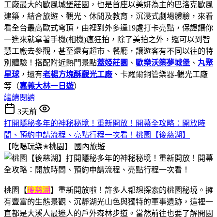
工廠最大的歐風城堡莊園，也是首座以美妍為主的巴洛克歐風
建築，結合旅遊、觀光、休閒及教育，沉浸式劇場體驗，來看
看全台最高歐式穹頂，由裡到外多達19處打卡亮點，保證讓你
一進來就拿著手機(相機)瘋狂拍，除了美拍之外，還可以到智
慧工廠去參觀，甚至還有超市、餐廳，讓遊客有不同以往的特
別體驗！搭配附近熱門景點
蓋婭莊園
、
歐樂沃築夢城堡
、
丸聚
星球
，還有
老楊方塊酥觀光工廠
、卡羅爾銅管樂器-觀光工廠
等（
嘉義大林一日遊
）
繼續閱讀
3天前
打開隱秘多年的神秘秘境！重新開放！開幕全攻略：開放時
間、預約申請流程、亮點行程一次看！桃園【後慈湖】
【吃喝玩樂✭桃園】
國內旅遊
桃園【
後慈湖
】重新開放啦！許多人都想探索的桃園秘境。擁
有豐富的生態景觀、沉靜湖光山色與獨特的軍事遺跡，這裡一
直都是大溪人最迷人的戶外森林步道。當然前往也要了解開園