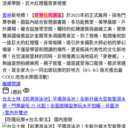
雲林
新地標！【
麥寮社教園區
】於2025年初正式啟用，採免門
票參觀，園區內結合智慧圖書館、多功能教室、美學展館、戶
外廣場、複合設施等空間，獨特的紅磚建築與曲線之美，曾榮
獲英國倫敦設計金獎等多項國際肯定。到了夜晚，點燈後宛如
一座巨大的紅燈籠，非常吸睛，吸引許多攝影大師必拍的夢幻
場景，不僅是學習和閱讀的場所，更是極具代表性的文化新地
標！在您漫遊雲林的同時，非常推薦沿海地區的「麥寮鄉」，
無論是想拍網美照、親子放電，還是感受海口風情，都非常適
合，是全家大小一同出遊玩樂的好地方（8/1- 8/2 兩天推出最
COOL泡泡水樂園活動）
繼續閱讀
1週前
台北士林【前港游泳池】平價游泳池！全新升級大型氣墊滑水
道，門票最低 25 元起！全面遮陽設施玩水不怕曬，兒童池
+室內外雙池
【吃喝玩樂✭台北/新北】
國內旅遊