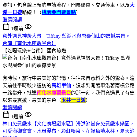
資訊，包含線上預約申請流程、門票優惠、交通停車，以及
大
溪一日遊
路線！（
桃園免門票景點
）
繼續閱讀
1週前
意外遇見神級大景！Tiffany 藍湖水與層疊仙山的震撼美景。
台南【南化水庫觀景台】
【吃喝玩樂✭台南】
國內旅遊
有時候，旅行中最美好的記憶，往往來自意料之外的驚喜。這
天前往平時較少造訪的
高雄甲仙
，沒想到開著車沿著南橫公路
一路攀升，抵達
南化水庫觀景台
的那一刻，我們竟遇見了有史
以來最震撼、最美的景色（
玉井一日遊
）
繼續閱讀
1週前
林口免費戲水【文化廣場戲水區】滯洪池變身免費戲水樂園，
可愛海獺寶寶、水母瀑布、彩虹噴泉、花饅魚噴水柱，夏天消