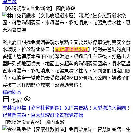
暑首選
【吃喝玩樂✭台北/新北】
國內旅遊
炎炎夏日想找免費消暑玩水景點？又要兼顧停車便利與安全戲
水環境，位於新北林口【
文化廣場戲水區
】絕對是爸媽的夏日
首選！這裡原本是下凹式滯洪池，經過活化升級後，打造出大
型陣列式地面噴泉。地面上有超萌的海獺寶寶圖案，噴水區設
置水母瀑布、彩虹噴泉、花饅魚噴水柱等，每到暑假限定開放
時，就搖身一變成為最受歡迎的林口免費親水公園，讓孩子們
穿梭在水柱間開心放電、涼爽過暑假！
繼續閱讀
1週前
雲林新地標【麥寮社教園區】免門票景點！大型泡泡水樂園！
智慧圖書館，巨大紅燈籠夜景視覺震撼
【吃喝玩樂✭雲林】
國內旅遊