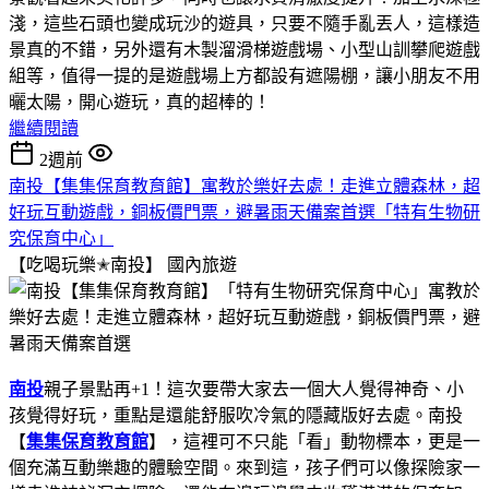
淺，這些石頭也變成玩沙的遊具，只要不隨手亂丟人，這樣造
景真的不錯，另外還有木製溜滑梯遊戲場、小型山訓攀爬遊戲
組等，值得一提的是遊戲場上方都設有遮陽棚，讓小朋友不用
曬太陽，開心遊玩，真的超棒的！
繼續閱讀
2週前
南投【集集保育教育館】寓教於樂好去處！走進立體森林，超
好玩互動遊戲，銅板價門票，避暑雨天備案首選「特有生物研
究保育中心」
【吃喝玩樂✭南投】
國內旅遊
南投
親子景點再+1！這次要帶大家去一個大人覺得神奇、小
孩覺得好玩，重點是還能舒服吹冷氣的隱藏版好去處。南投
【
集集保育教育館
】，這裡可不只能「看」動物標本，更是一
個充滿互動樂趣的體驗空間。來到這，孩子們可以像探險家一