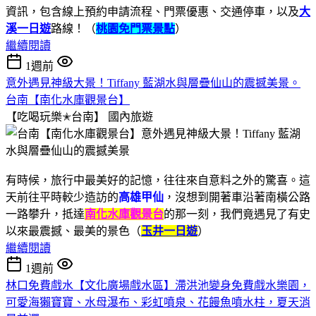
資訊，包含線上預約申請流程、門票優惠、交通停車，以及
大
溪一日遊
路線！（
桃園免門票景點
）
繼續閱讀
1週前
意外遇見神級大景！Tiffany 藍湖水與層疊仙山的震撼美景。
台南【南化水庫觀景台】
【吃喝玩樂✭台南】
國內旅遊
有時候，旅行中最美好的記憶，往往來自意料之外的驚喜。這
天前往平時較少造訪的
高雄甲仙
，沒想到開著車沿著南橫公路
一路攀升，抵達
南化水庫觀景台
的那一刻，我們竟遇見了有史
以來最震撼、最美的景色（
玉井一日遊
）
繼續閱讀
1週前
林口免費戲水【文化廣場戲水區】滯洪池變身免費戲水樂園，
可愛海獺寶寶、水母瀑布、彩虹噴泉、花饅魚噴水柱，夏天消