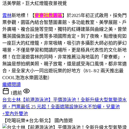
雲林
新地標！【
麥寮社教園區
】於2025年初正式啟用，採免門
票參觀，園區內結合智慧圖書館、多功能教室、美學展館、戶
外廣場、複合設施等空間，獨特的紅磚建築與曲線之美，曾榮
獲英國倫敦設計金獎等多項國際肯定。到了夜晚，點燈後宛如
一座巨大的紅燈籠，非常吸睛，吸引許多攝影大師必拍的夢幻
場景，不僅是學習和閱讀的場所，更是極具代表性的文化新地
標！在您漫遊雲林的同時，非常推薦沿海地區的「麥寮鄉」，
無論是想拍網美照、親子放電，還是感受海口風情，都非常適
合，是全家大小一同出遊玩樂的好地方（8/1- 8/2 兩天推出最
COOL泡泡水樂園活動）
繼續閱讀
1週前
台北士林【前港游泳池】平價游泳池！全新升級大型氣墊滑水
道，門票最低 25 元起！全面遮陽設施玩水不怕曬，兒童池
+室內外雙池
【吃喝玩樂✭台北/新北】
國內旅遊