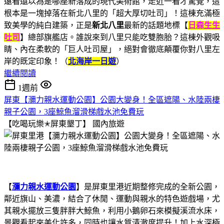
遠看還以為是哪座新落成的現代美術館，走近一看才驚覺，這
根本是一塊掉落在新北八里的「超大厚切吐司」！這棟充滿極
致美學的純白建築，正是
新北八里
最新的話題地標【
日森生生
吐司
】總部旗艦店。誰說來到八里只能吃雙胞胎？這棟外觀吸
睛、內在柔軟的「巨人吐司屋」，絕對會徹底顛覆你對八里左
岸的既定印象！（
北海岸一日遊
）
繼續閱讀
1週前
屏東【瀰力親水運動公園】公園大變身！全區遮陽、水陸兩棲
親子公園，3座鯨魚溜滑梯戲水池免費玩
【吃喝玩樂✭屏東墾丁】
國內旅遊
【
瀰力親水運動公園
】是屏東里港近期整修完成的全新公園，
鄰近旗山、美濃，結合了休閒、運動與親水的特色遊戲場，尤
其親水擺放三隻胖胖大鯨魚，利用小鵝卵石來模擬溪流水床，
景觀看起來美化許多，同時也讓水質清澈度提升！加上水深極