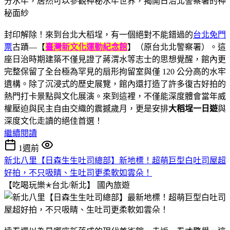
封印解除！來到台北大稻埕，有一個絕對不能錯過的
台北免門
票
古蹟—【
臺灣新文化運動紀念館
】（原台北北警察署）。這
座日治時期建築不僅見證了蔣渭水等志士的思想覺醒，館內更
完整保留了全台極為罕見的扇形拘留室與僅 120 公分高的水牢
遺構。除了沉浸式的歷史展覽，館內還打造了許多復古好拍的
熱門打卡景點與文化展演。來到這裡，不僅能深度體會當年威
權壓迫與民主自由交織的震撼歲月，更是安排
大稻埕一日遊
與
深度文化走讀的絕佳首選！
繼續閱讀
1週前
新北八里【日森生生吐司總部】新地標！超萌巨型白吐司屋超
好拍，不只吸睛、生吐司更柔軟如雲朵！
【吃喝玩樂✭台北/新北】
國內旅遊