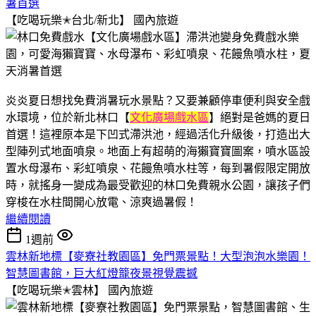
暑首選
【吃喝玩樂✭台北/新北】
國內旅遊
炎炎夏日想找免費消暑玩水景點？又要兼顧停車便利與安全戲
水環境，位於新北林口【
文化廣場戲水區
】絕對是爸媽的夏日
首選！這裡原本是下凹式滯洪池，經過活化升級後，打造出大
型陣列式地面噴泉。地面上有超萌的海獺寶寶圖案，噴水區設
置水母瀑布、彩虹噴泉、花饅魚噴水柱等，每到暑假限定開放
時，就搖身一變成為最受歡迎的林口免費親水公園，讓孩子們
穿梭在水柱間開心放電、涼爽過暑假！
繼續閱讀
1週前
雲林新地標【麥寮社教園區】免門票景點！大型泡泡水樂園！
智慧圖書館，巨大紅燈籠夜景視覺震撼
【吃喝玩樂✭雲林】
國內旅遊