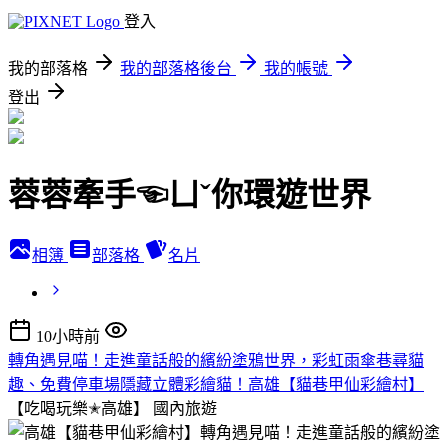
登入
我的部落格
我的部落格後台
我的帳號
登出
蓉蓉牽手☜ㄩˇ你環遊世界
相簿
部落格
名片
10小時前
轉角遇見喵！走進童話般的繽紛塗鴉世界，彩虹雨傘巷尋貓
趣、免費停車場隱藏立體彩繪貓！高雄【貓巷甲仙彩繪村】
【吃喝玩樂✭高雄】
國內旅遊