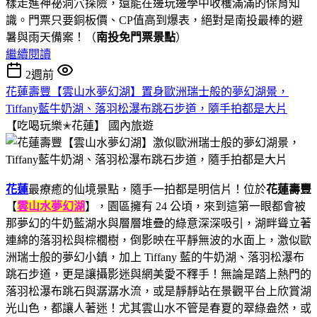
樣走進神祕洞穴探險，還能在邊玩邊學中收穫滿滿的保育知
識。門票只要銅板價、CP值高到爆表，絕對是南投最棒的避
暑與雨天備案！（
南投免門票景點
）
繼續閱讀
2週前
花蓮壽豐【雲山水夢幻湖】置身歐洲瑞士般的夢幻湖景，
Tiffany藍牛奶湖、落羽松瀑布跳石步道，隨手拍都是大片
【吃喝玩樂✭花蓮】
國內旅遊
花蓮
最療癒的仙境景點，隨手一拍都是明信片！位於
花蓮壽豐
【
雲山水夢幻湖
】，園區擁有 24 公頃，來到這第一眼都會被
那夢幻的牛奶藍湖水與層層堆疊的綠意深深吸引，湖畔聳立著
連綿的落羽松與棕櫚樹，倒影映在平靜無波的水面上，激似歐
洲瑞士般的夢幻小鎮，加上 Tiffany 藍的牛奶湖、落羽松瀑布
跳石步道，更是讓攝影迷與網美愛不釋手！無論是踏上熱門的
落羽松瀑布跳石與潺潺水流，或是靜靜站在景觀平台上欣賞湖
光山色，都讓人著迷！尤其雲山水不管是春夏的翠綠盎然，或