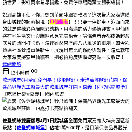
說到高雄甲仙，你只想到芋頭冰跟筍乾嗎？這次帶大家走進隱
身山城裡的超萌祕境【
甲仙貓巷
】！只要一停好車，迎面而來
的就是整棟彩色貓咪彩繪牆，用滿滿的活力熱情迎賓。甲仙區
將在地生活文化與貓咪意象完美融合，讓條條巷弄都成為超殺
底片的熱門打卡點。這裡雖然曾歷經八八風災的重創，如今卻
透過社區營造重獲新生，展現出無比的繽紛與韌性。這篇就帶
大家深度探索甲仙貓巷，把必拍角度與順遊亮點一次收齊！
繼續閱讀
13小時前
歐洲城堡8月全面免門票！秒飛歐洲，走進萬坪歐洲花園，保
養品界觀光工廠最大的歐風城堡莊園。嘉義【佐登妮絲城堡】
【吃喝玩樂✭嘉義】
國內旅遊
佐登妮絲雙慶感恩4月1日起城堡全面免門票
嘉義大埔美園區新
景點【
佐登妮絲城堡
】佔地1萬5000坪，是目前保養品界觀光