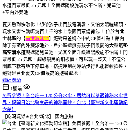
夏天熱到快融化！想帶孩子出門放電消暑，又怕太陽曬過頭，
玩水又害怕動輒幾百上千的水上樂園門票傷荷包！ 位於
台北
士林區
的【
前港游泳池
】絕對是爸媽心中的CP值神點！館內
除了有
室內外雙泳池
外，戶外區還擁有孩子們最愛的
大型氣墊
高空滑水道
與遮陽兒童池，尤其全面升級遮陽設施不怕曬！門
票最低 25 元起，超級親民的銅板價，可以玩一整天！不僅公
園底下就有地下停車場，搭捷運到劍潭站步行也能輕鬆抵達，
絕對是台北夏天CP值最高的避暑聖地！
繼續閱讀
1週前
免費參觀！全台唯一 120 公分水牢，居然可以參觀神秘水牢世
界，揭開日治北警察署的神秘面紗。台北【臺灣新文化運動紀
念館】
【吃喝玩樂✭台北/新北】
國內旅遊