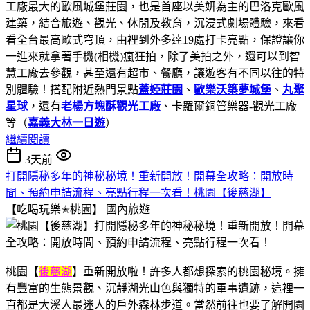
工廠最大的歐風城堡莊園，也是首座以美妍為主的巴洛克歐風
建築，結合旅遊、觀光、休閒及教育，沉浸式劇場體驗，來看
看全台最高歐式穹頂，由裡到外多達19處打卡亮點，保證讓你
一進來就拿著手機(相機)瘋狂拍，除了美拍之外，還可以到智
慧工廠去參觀，甚至還有超市、餐廳，讓遊客有不同以往的特
別體驗！搭配附近熱門景點
蓋婭莊園
、
歐樂沃築夢城堡
、
丸聚
星球
，還有
老楊方塊酥觀光工廠
、卡羅爾銅管樂器-觀光工廠
等（
嘉義大林一日遊
）
繼續閱讀
3天前
打開隱秘多年的神秘秘境！重新開放！開幕全攻略：開放時
間、預約申請流程、亮點行程一次看！桃園【後慈湖】
【吃喝玩樂✭桃園】
國內旅遊
桃園【
後慈湖
】重新開放啦！許多人都想探索的桃園秘境。擁
有豐富的生態景觀、沉靜湖光山色與獨特的軍事遺跡，這裡一
直都是大溪人最迷人的戶外森林步道。當然前往也要了解開園