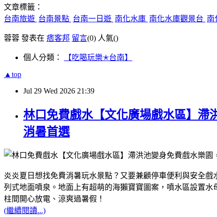
文章標籤：
台南旅遊
台南景點
台南一日遊
南化水庫
南化水庫觀景台
南
蓉蓉 發表在
痞客邦
留言
(0)
人氣(
)
個人分類：
【吃喝玩樂✭台南】
▲top
Jul
29
Wed
2026
21:39
林口免費戲水【文化廣場戲水區】滯
消暑首選
炎炎夏日想找免費消暑玩水景點？又要兼顧停車便利與安全戲
列式地面噴泉。地面上有超萌的海獺寶寶圖案，噴水區設置水
柱間開心放電、涼爽過暑假！
(繼續閱讀...)