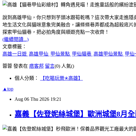
說到高雄甲仙，你只想到芋頭冰跟筍乾嗎？這次帶大家走進隱
地生活文化與貓咪意象完美融合，讓條條巷弄都成為超殺底片
探索甲仙貓巷，把必拍角度與順遊亮點一次收齊！
(繼續閱讀...)
文章標籤：
高雄一日遊
高雄甲仙
甲仙景點
甲仙貓巷
高雄甲仙景點
甲仙
蓉蓉 發表在
痞客邦
留言
(0)
人氣(
)
個人分類：
【吃喝玩樂✭高雄】
▲top
Aug
06
Thu
2026
19:21
嘉義【佐登妮絲城堡】歐洲城堡8月