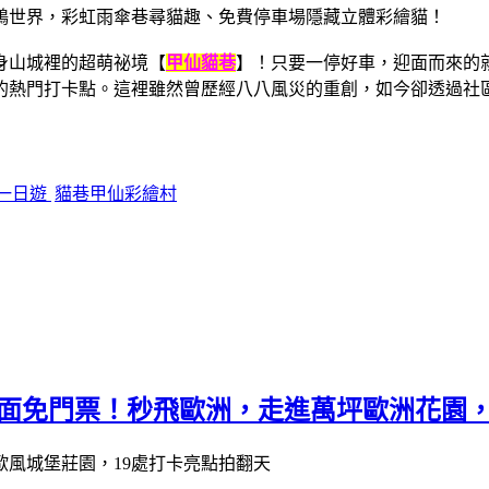
身山城裡的超萌祕境【
甲仙貓巷
】！只要一停好車，迎面而來的
的熱門打卡點。這裡雖然曾歷經八八風災的重創，如今卻透過社
一日遊
貓巷甲仙彩繪村
全面免門票！秒飛歐洲，走進萬坪歐洲花園