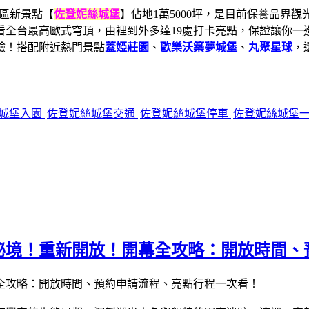
區新景點【
佐登妮絲城堡
】佔地1萬5000坪，是目前保養品界
全台最高歐式穹頂，由裡到外多達19處打卡亮點，保證讓你一進
驗！搭配附近熱門景點
蓋婭莊園
、
歐樂沃築夢城堡
、
丸聚星球
，
城堡入園
佐登妮絲城堡交通
佐登妮絲城堡停車
佐登妮絲城堡
秘境！重新開放！開幕全攻略：開放時間、