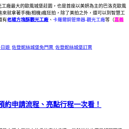
觀光工廠最大的歐風城堡莊園，也是首座以美妍為主的巴洛克歐風
來就拿著手機(相機)瘋狂拍，除了美拍之外，還可以到智慧工
還有
老楊方塊酥觀光工廠
、
卡羅爾銅管樂器-觀光工廠
等（
嘉義
一日遊
佐登妮絲城堡免門票
佐登妮絲城堡訂票
預約申請流程、亮點行程一次看！