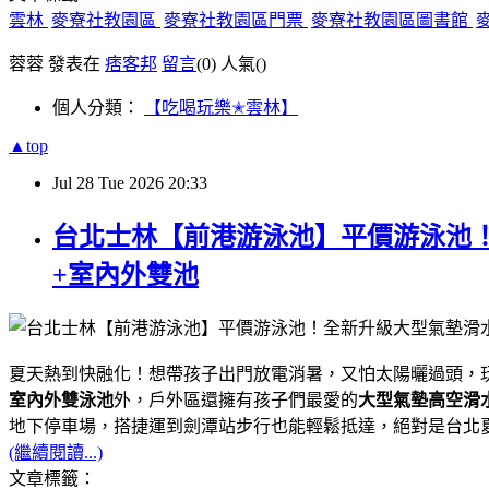
雲林
麥寮社教園區
麥寮社教園區門票
麥寮社教園區圖書館
蓉蓉 發表在
痞客邦
留言
(0)
人氣(
)
個人分類：
【吃喝玩樂✭雲林】
▲top
Jul
28
Tue
2026
20:33
台北士林【前港游泳池】平價游泳池！
+室內外雙池
夏天熱到快融化！想帶孩子出門放電消暑，又怕太陽曬過頭，
室內外雙泳池
外，戶外區還擁有孩子們最愛的
大型氣墊高空滑
地下停車場，搭捷運到劍潭站步行也能輕鬆抵達，絕對是台北夏
(繼續閱讀...)
文章標籤：