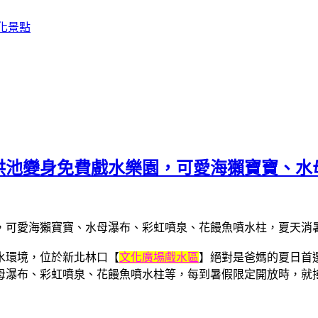
化景點
洪池變身免費戲水樂園，可愛海獺寶寶、水
水環境，位於新北林口【
文化廣場戲水區
】絕對是爸媽的夏日首
母瀑布、彩虹噴泉、花饅魚噴水柱等，每到暑假限定開放時，就