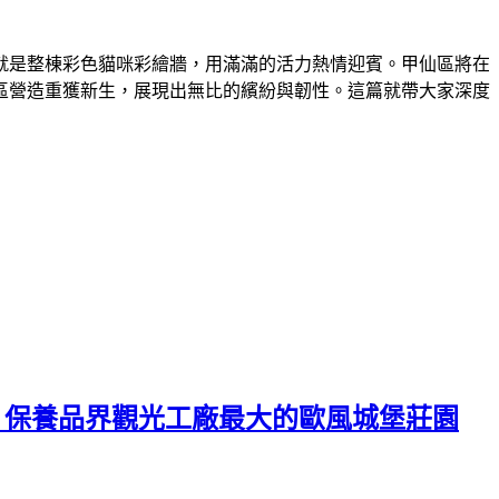
就是整棟彩色貓咪彩繪牆，用滿滿的活力熱情迎賓。甲仙區將在
區營造重獲新生，展現出無比的繽紛與韌性。這篇就帶大家深度
，保養品界觀光工廠最大的歐風城堡莊園