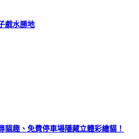
子戲水勝地
尋貓趣、免費停車場隱藏立體彩繪貓！