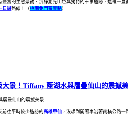
有豐富的生態景觀、沉靜湖光山色與獨特的軍事遺跡，這裡一直
一日遊
路線！（
桃園免門票景點
）
景！Tiffany 藍湖水與層疊仙山的震撼
天前往平時較少造訪的
高雄甲仙
，沒想到開著車沿著南橫公路一