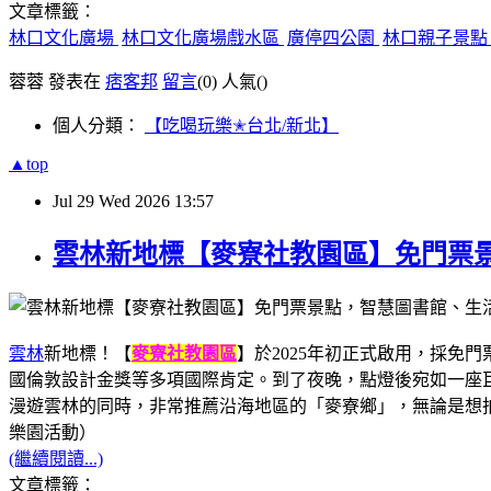
文章標籤：
林口文化廣場
林口文化廣場戲水區
廣停四公園
林口親子景
蓉蓉 發表在
痞客邦
留言
(0)
人氣(
)
個人分類：
【吃喝玩樂✭台北/新北】
▲top
Jul
29
Wed
2026
13:57
雲林新地標【麥寮社教園區】免門票
雲林
新地標！【
麥寮社教園區
】於2025年初正式啟用，採
國倫敦設計金獎等多項國際肯定。到了夜晚，點燈後宛如一座
漫遊雲林的同時，非常推薦沿海地區的「麥寮鄉」，無論是想拍網
樂園活動）
(繼續閱讀...)
文章標籤：