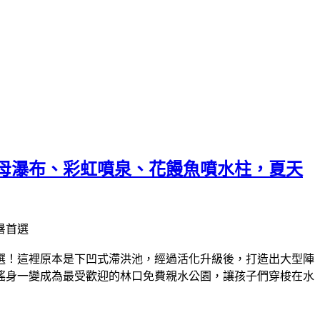
母瀑布、彩虹噴泉、花饅魚噴水柱，夏天
選！這裡原本是下凹式滯洪池，經過活化升級後，打造出大型陣
搖身一變成為最受歡迎的林口免費親水公園，讓孩子們穿梭在水