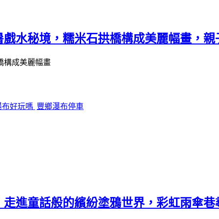
暑戲水秘境，糯米石拱橋構成美麗幅畫，親
瀑布好玩嗎
豐鄉瀑布停車
！走進童話般的繽紛塗鴉世界，彩虹雨傘巷