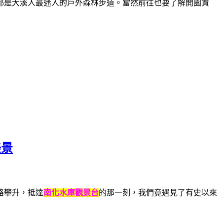
都是大溪人最迷人的戶外森林步道。當然前往也要了解開園資
美景
路攀升，抵達
南化水庫觀景台
的那一刻，我們竟遇見了有史以來