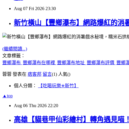
Aug
07
Fri
2026
23:30
新竹橫山【豐鄉瀑布】網路爆紅的消
(繼續閱讀...)
文章標籤：
豐鄉瀑布
豐鄉瀑布在哪裡
豐鄉瀑布地址
豐鄉瀑布評價
豐鄉
蓉蓉 發表在
痞客邦
留言
(1)
人氣(
)
個人分類：
【吃喝玩樂✭新竹】
▲top
Aug
06
Thu
2026
22:20
高雄【貓巷甲仙彩繪村】轉角遇見喵