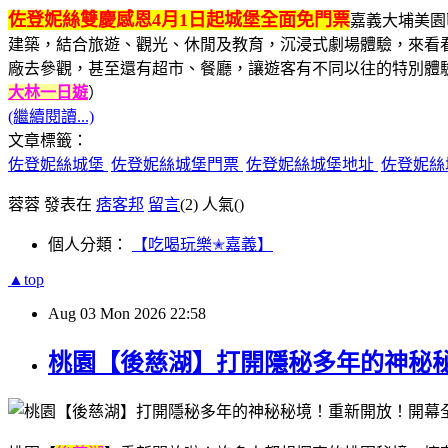
佐登妮絲雙慶感恩4月1日起城堡全面免門票
嘉義大埔美園
建築，結合旅遊、觀光、休閒及教育，沉浸式劇場體驗，來看看
廠去參觀，甚至還有超市、餐廳，讓遊客有不同以往的特別體
大林一日遊
）
(繼續閱讀...)
文章標籤：
佐登妮絲城堡
佐登妮絲城堡門票
佐登妮絲城堡地址
佐登妮絲
蓉蓉 發表在
痞客邦
留言
(2)
人氣(
)
個人分類：
【吃喝玩樂✭嘉義】
▲top
Aug
03
Mon
2026
22:58
桃園【後慈湖】打開隱秘多年的神秘