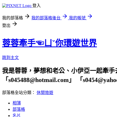
登入
我的部落格
我的部落格後台
我的帳號
登出
蓉蓉牽手☜ㄩˇ你環遊世界
跳到主文
我是蓉蓉，夢想和老公、小伊亞一起牽手
「s045488@hotmail.com」 「s04
部落格全站分類：
休閒旅遊
相簿
部落格
名片