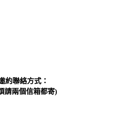
邀約聯絡方式：
信件，煩請兩個信箱都寄)