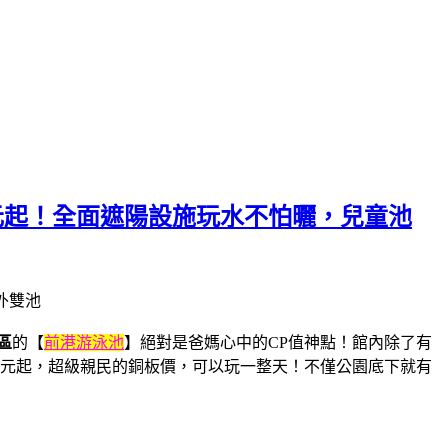
元起！全面遮陽設施玩水不怕曬，兒童池
區
的【
前港游泳池
】絕對是爸媽心中的CP值神點！館內除了有
5 元起，超級親民的銅板價，可以玩一整天！不僅公園底下就有