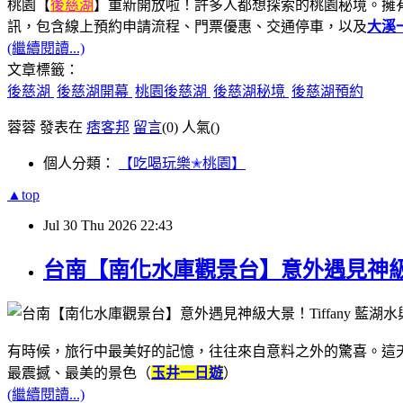
桃園【
後慈湖
】重新開放啦！許多人都想探索的桃園秘境。擁
訊，包含線上預約申請流程、門票優惠、交通停車，以及
大溪
(繼續閱讀...)
文章標籤：
後慈湖
後慈湖開幕
桃園後慈湖
後慈湖秘境
後慈湖預約
蓉蓉 發表在
痞客邦
留言
(0)
人氣(
)
個人分類：
【吃喝玩樂✭桃園】
▲top
Jul
30
Thu
2026
22:43
台南【南化水庫觀景台】意外遇見神級大
有時候，旅行中最美好的記憶，往往來自意料之外的驚喜。這
最震撼、最美的景色（
玉井一日遊
）
(繼續閱讀...)