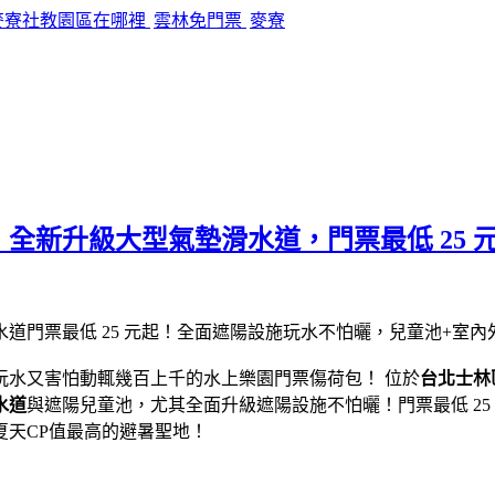
麥寮社教園區在哪裡
雲林免門票
麥寮
全新升級大型氣墊滑水道，門票最低 25 
玩水又害怕動輒幾百上千的水上樂園門票傷荷包！ 位於
台北士林
水道
與遮陽兒童池，尤其全面升級遮陽設施不怕曬！門票最低 2
天CP值最高的避暑聖地！