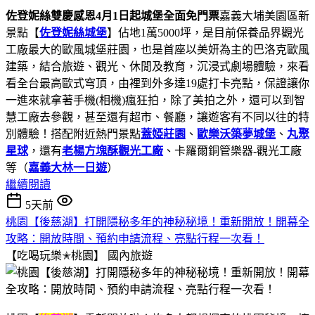
佐登妮絲雙慶感恩4月1日起城堡全面免門票
嘉義大埔美園區新
景點【
佐登妮絲城堡
】佔地1萬5000坪，是目前保養品界觀光
工廠最大的歐風城堡莊園，也是首座以美妍為主的巴洛克歐風
建築，結合旅遊、觀光、休閒及教育，沉浸式劇場體驗，來看
看全台最高歐式穹頂，由裡到外多達19處打卡亮點，保證讓你
一進來就拿著手機(相機)瘋狂拍，除了美拍之外，還可以到智
慧工廠去參觀，甚至還有超市、餐廳，讓遊客有不同以往的特
別體驗！搭配附近熱門景點
蓋婭莊園
、
歐樂沃築夢城堡
、
丸聚
星球
，還有
老楊方塊酥觀光工廠
、卡羅爾銅管樂器-觀光工廠
等（
嘉義大林一日遊
）
繼續閱讀
5天前
桃園【後慈湖】打開隱秘多年的神秘秘境！重新開放！開幕全
攻略：開放時間、預約申請流程、亮點行程一次看！
【吃喝玩樂✭桃園】
國內旅遊