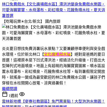
林口免費戲水【文化廣場戲水區】滯洪池變身免費戲水樂園，
可愛海獺寶寶、水母瀑布、彩虹噴泉、花饅魚噴水柱，夏天消
暑首選
【吃喝玩樂✭台北/新北】
國內旅遊
炎炎夏日想找免費消暑玩水景點？又要兼顧停車便利與安全戲
水環境，位於新北林口【
文化廣場戲水區
】絕對是爸媽的夏日
首選！這裡原本是下凹式滯洪池，經過活化升級後，打造出大
型陣列式地面噴泉。地面上有超萌的海獺寶寶圖案，噴水區設
置水母瀑布、彩虹噴泉、花饅魚噴水柱等，每到暑假限定開放
時，就搖身一變成為最受歡迎的林口免費親水公園，讓孩子們
穿梭在水柱間開心放電、涼爽過暑假！
繼續閱讀
1週前
雲林新地標【麥寮社教園區】免門票景點！大型泡泡水樂園！