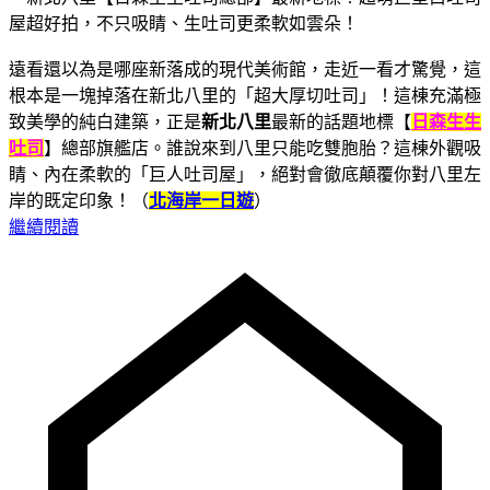
遠看還以為是哪座新落成的現代美術館，走近一看才驚覺，這
根本是一塊掉落在新北八里的「超大厚切吐司」！這棟充滿極
致美學的純白建築，正是
新北八里
最新的話題地標【
日森生生
吐司
】總部旗艦店。誰說來到八里只能吃雙胞胎？這棟外觀吸
睛、內在柔軟的「巨人吐司屋」，絕對會徹底顛覆你對八里左
岸的既定印象！（
北海岸一日遊
）
繼續閱讀