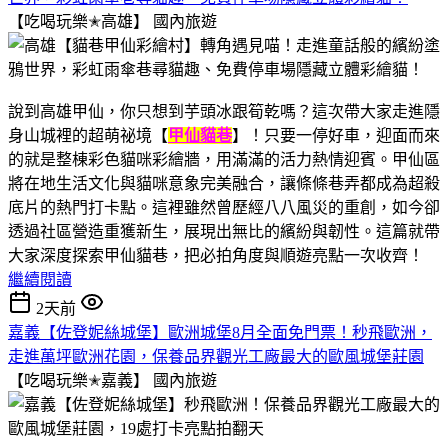
【吃喝玩樂✭高雄】
國內旅遊
說到高雄甲仙，你只想到芋頭冰跟筍乾嗎？這次帶大家走進隱
身山城裡的超萌祕境【
甲仙貓巷
】！只要一停好車，迎面而來
的就是整棟彩色貓咪彩繪牆，用滿滿的活力熱情迎賓。甲仙區
將在地生活文化與貓咪意象完美融合，讓條條巷弄都成為超殺
底片的熱門打卡點。這裡雖然曾歷經八八風災的重創，如今卻
透過社區營造重獲新生，展現出無比的繽紛與韌性。這篇就帶
大家深度探索甲仙貓巷，把必拍角度與順遊亮點一次收齊！
繼續閱讀
2天前
嘉義【佐登妮絲城堡】歐洲城堡8月全面免門票！秒飛歐洲，
走進萬坪歐洲花園，保養品界觀光工廠最大的歐風城堡莊園
【吃喝玩樂✭嘉義】
國內旅遊