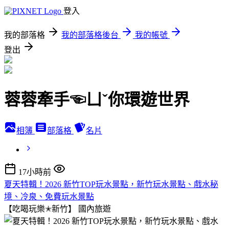
登入
我的部落格
我的部落格後台
我的帳號
登出
蓉蓉牽手☜ㄩˇ你環遊世界
相簿
部落格
名片
17小時前
夏天特輯！2026 新竹TOP玩水景點，新竹玩水景點、戲水秘
境、冷泉、免費玩水景點
【吃喝玩樂✭新竹】
國內旅遊