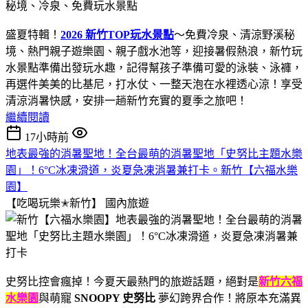
盛夏特輯！
2026 新竹TOP玩水景點
～免費冷泉、清涼野溪秘
境、熱門親子遊樂園、親子戲水池等，迎接暑假熱浪，新竹玩
水景點準備出發玩水趣，記得幫孩子準備可愛的泳裝、泳褲，
再選件美美的比基尼，打水仗、一整天泡在水裡透心涼！享受
清涼消暑快感，安排一趟新竹充實的夏季之旅吧！
繼續閱讀
17小時前
地表最強的消暑聖地！全台最萌的消暑聖地「史努比主題水樂
園」！6°C冰凍滑道，炎夏急凍消暑兼打卡。新竹【六福水樂
園】
【吃喝玩樂✭新竹】
國內旅遊
史努比控會瘋掉！今夏天最熱門的旅遊話題，絕對是
新竹六福
水樂園
與萌寵
SNOOPY 史努比
夢幻跨界合作！將原本充滿異