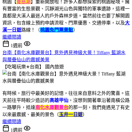
桃園【
後慈湖
】重新開放啦！許多人都想探索的桃園秘境。擁
有豐富的生態景觀、沉靜湖光山色與獨特的軍事遺跡，這裡一
直都是大溪人最迷人的戶外森林步道。當然前往也要了解開園
資訊，包含線上預約申請流程、門票優惠、交通停車，以及
大
溪一日遊
路線！（
桃園免門票景點
）
繼續閱讀
1週前
台南【南化水庫觀景台】意外遇見神級大景！Tiffany 藍湖水
與層疊仙山的震撼美景
【吃喝玩樂✭台南】
國內旅遊
有時候，旅行中最美好的記憶，往往來自意料之外的驚喜。這
天前往平時較少造訪的
高雄甲仙
，沒想到開著車沿著南橫公路
一路攀升，抵達
南化水庫觀景台
的那一刻，我們竟遇見了有史
以來最震撼、最美的景色（
玉井一日遊
）
繼續閱讀
1週前