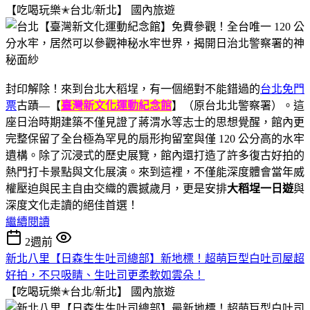
【吃喝玩樂✭台北/新北】
國內旅遊
封印解除！來到台北大稻埕，有一個絕對不能錯過的
台北免門
票
古蹟—【
臺灣新文化運動紀念館
】（原台北北警察署）。這
座日治時期建築不僅見證了蔣渭水等志士的思想覺醒，館內更
完整保留了全台極為罕見的扇形拘留室與僅 120 公分高的水牢
遺構。除了沉浸式的歷史展覽，館內還打造了許多復古好拍的
熱門打卡景點與文化展演。來到這裡，不僅能深度體會當年威
權壓迫與民主自由交織的震撼歲月，更是安排
大稻埕一日遊
與
深度文化走讀的絕佳首選！
繼續閱讀
2週前
新北八里【日森生生吐司總部】新地標！超萌巨型白吐司屋超
好拍，不只吸睛、生吐司更柔軟如雲朵！
【吃喝玩樂✭台北/新北】
國內旅遊