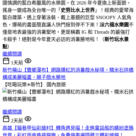
國情調的藍白希臘風的水樂園，在 2026 年今夏換上新面貌，
搖身一變成為全台唯一的「
史努比水上世界
」！經典的愛琴海
藍白建築，遇上穿著泳裝、戴上墨鏡的巨型 SNOOPY 人氣角
色，爆萌的畫面簡直讓人快門按到停不下來！讓
六福水樂園
不
僅是地表最強的消暑聖地，更是稱霸 IG 和 Threads 的最強打
卡殺手！絕對是今年夏天必訪的消暑勝地啦！（
新竹玩水景
點
）
繼續閱讀
1天前
新竹橫山【豐鄉瀑布】網路爆紅的消暑戲水秘境，糯米石拱橋
構成美麗幅畫，親子戲水勝地
【吃喝玩樂✭新竹】
國內旅遊
繼續閱讀
2天前
高雄【貓巷甲仙彩繪村】轉角遇見喵！走進童話般的繽紛塗鴉
世界，彩虹雨傘巷尋貓趣、免費停車場隱藏立體彩繪貓！