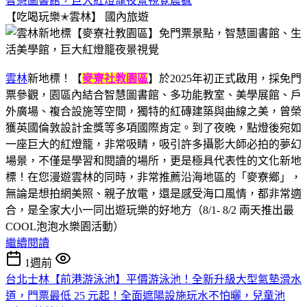
智慧圖書館，巨大紅燈籠夜景視覺震撼
【吃喝玩樂✭雲林】
國內旅遊
雲林
新地標！【
麥寮社教園區
】於2025年初正式啟用，採免門
票參觀，園區內結合智慧圖書館、多功能教室、美學展館、戶
外廣場、複合設施等空間，獨特的紅磚建築與曲線之美，曾榮
獲英國倫敦設計金獎等多項國際肯定。到了夜晚，點燈後宛如
一座巨大的紅燈籠，非常吸睛，吸引許多攝影大師必拍的夢幻
場景，不僅是學習和閱讀的場所，更是極具代表性的文化新地
標！在您漫遊雲林的同時，非常推薦沿海地區的「麥寮鄉」，
無論是想拍網美照、親子放電，還是感受海口風情，都非常適
合，是全家大小一同出遊玩樂的好地方（8/1- 8/2 兩天推出最
COOL泡泡水樂園活動）
繼續閱讀
1週前
台北士林【前港游泳池】平價游泳池！全新升級大型氣墊滑水
道，門票最低 25 元起！全面遮陽設施玩水不怕曬，兒童池