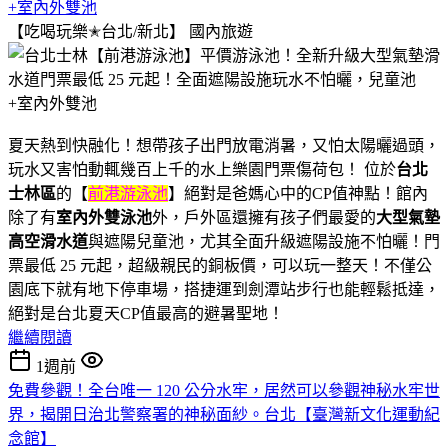
+室內外雙池
【吃喝玩樂✭台北/新北】
國內旅遊
夏天熱到快融化！想帶孩子出門放電消暑，又怕太陽曬過頭，
玩水又害怕動輒幾百上千的水上樂園門票傷荷包！ 位於
台北
士林區
的【
前港游泳池
】絕對是爸媽心中的CP值神點！館內
除了有
室內外雙泳池
外，戶外區還擁有孩子們最愛的
大型氣墊
高空滑水道
與遮陽兒童池，尤其全面升級遮陽設施不怕曬！門
票最低 25 元起，超級親民的銅板價，可以玩一整天！不僅公
園底下就有地下停車場，搭捷運到劍潭站步行也能輕鬆抵達，
絕對是台北夏天CP值最高的避暑聖地！
繼續閱讀
1週前
免費參觀！全台唯一 120 公分水牢，居然可以參觀神秘水牢世
界，揭開日治北警察署的神秘面紗。台北【臺灣新文化運動紀
念館】