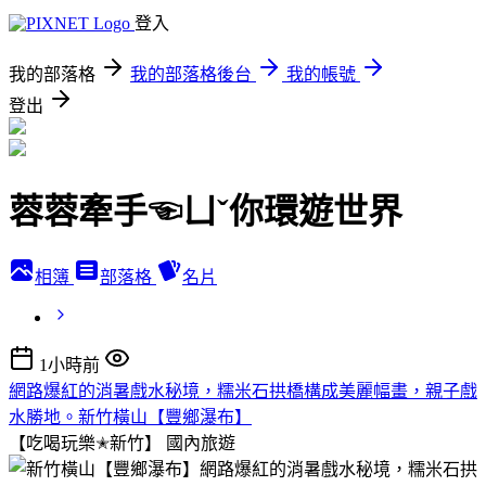
登入
我的部落格
我的部落格後台
我的帳號
登出
蓉蓉牽手☜ㄩˇ你環遊世界
相簿
部落格
名片
1小時前
網路爆紅的消暑戲水秘境，糯米石拱橋構成美麗幅畫，親子戲
水勝地。新竹橫山【豐鄉瀑布】
【吃喝玩樂✭新竹】
國內旅遊