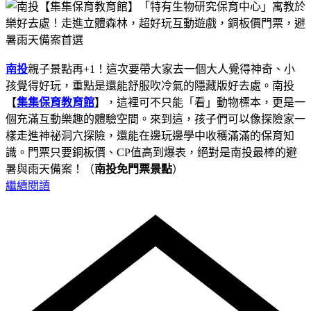
南投
親子景點再+1！這次要帶大家去一個大人覺得神奇、小
孩覺得好玩，重點是還能舒服吹冷氣的隱藏版好去處。南投
【
集集保育教育館
】，這裡可不只能「看」動物標本，更是一
個充滿互動樂趣的體驗空間。來到這，孩子們可以像探險家一
樣走進神祕洞穴探險，還能在邊玩邊學中收穫滿滿的保育知
識。門票只要銅板價、CP值高到爆表，絕對是南投最棒的避
暑與雨天備案！（
南投免門票景點
）
繼續閱讀