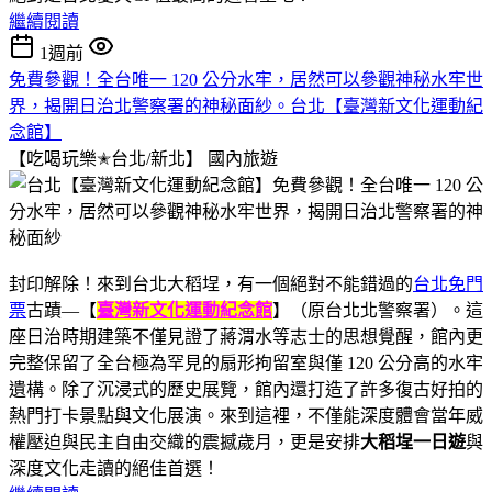
繼續閱讀
1週前
免費參觀！全台唯一 120 公分水牢，居然可以參觀神秘水牢世
界，揭開日治北警察署的神秘面紗。台北【臺灣新文化運動紀
念館】
【吃喝玩樂✭台北/新北】
國內旅遊
封印解除！來到台北大稻埕，有一個絕對不能錯過的
台北免門
票
古蹟—【
臺灣新文化運動紀念館
】（原台北北警察署）。這
座日治時期建築不僅見證了蔣渭水等志士的思想覺醒，館內更
完整保留了全台極為罕見的扇形拘留室與僅 120 公分高的水牢
遺構。除了沉浸式的歷史展覽，館內還打造了許多復古好拍的
熱門打卡景點與文化展演。來到這裡，不僅能深度體會當年威
權壓迫與民主自由交織的震撼歲月，更是安排
大稻埕一日遊
與
深度文化走讀的絕佳首選！