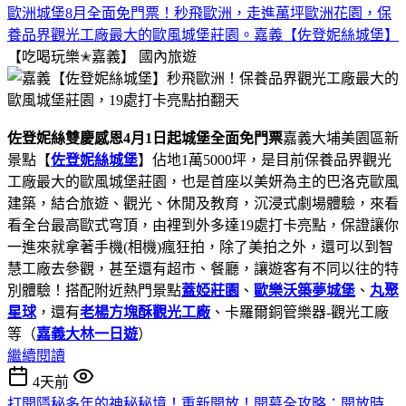
歐洲城堡8月全面免門票！秒飛歐洲，走進萬坪歐洲花園，保
養品界觀光工廠最大的歐風城堡莊園。嘉義【佐登妮絲城堡】
【吃喝玩樂✭嘉義】
國內旅遊
佐登妮絲雙慶感恩4月1日起城堡全面免門票
嘉義大埔美園區新
景點【
佐登妮絲城堡
】佔地1萬5000坪，是目前保養品界觀光
工廠最大的歐風城堡莊園，也是首座以美妍為主的巴洛克歐風
建築，結合旅遊、觀光、休閒及教育，沉浸式劇場體驗，來看
看全台最高歐式穹頂，由裡到外多達19處打卡亮點，保證讓你
一進來就拿著手機(相機)瘋狂拍，除了美拍之外，還可以到智
慧工廠去參觀，甚至還有超市、餐廳，讓遊客有不同以往的特
別體驗！搭配附近熱門景點
蓋婭莊園
、
歐樂沃築夢城堡
、
丸聚
星球
，還有
老楊方塊酥觀光工廠
、卡羅爾銅管樂器-觀光工廠
等（
嘉義大林一日遊
）
繼續閱讀
4天前
打開隱秘多年的神秘秘境！重新開放！開幕全攻略：開放時