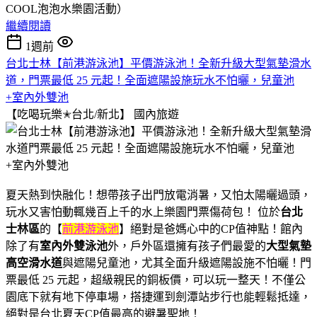
COOL泡泡水樂園活動）
繼續閱讀
1週前
台北士林【前港游泳池】平價游泳池！全新升級大型氣墊滑水
道，門票最低 25 元起！全面遮陽設施玩水不怕曬，兒童池
+室內外雙池
【吃喝玩樂✭台北/新北】
國內旅遊
夏天熱到快融化！想帶孩子出門放電消暑，又怕太陽曬過頭，
玩水又害怕動輒幾百上千的水上樂園門票傷荷包！ 位於
台北
士林區
的【
前港游泳池
】絕對是爸媽心中的CP值神點！館內
除了有
室內外雙泳池
外，戶外區還擁有孩子們最愛的
大型氣墊
高空滑水道
與遮陽兒童池，尤其全面升級遮陽設施不怕曬！門
票最低 25 元起，超級親民的銅板價，可以玩一整天！不僅公
園底下就有地下停車場，搭捷運到劍潭站步行也能輕鬆抵達，
絕對是台北夏天CP值最高的避暑聖地！