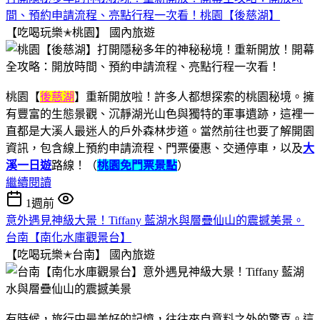
間、預約申請流程、亮點行程一次看！桃園【後慈湖】
【吃喝玩樂✭桃園】
國內旅遊
桃園【
後慈湖
】重新開放啦！許多人都想探索的桃園秘境。擁
有豐富的生態景觀、沉靜湖光山色與獨特的軍事遺跡，這裡一
直都是大溪人最迷人的戶外森林步道。當然前往也要了解開園
資訊，包含線上預約申請流程、門票優惠、交通停車，以及
大
溪一日遊
路線！（
桃園免門票景點
）
繼續閱讀
1週前
意外遇見神級大景！Tiffany 藍湖水與層疊仙山的震撼美景。
台南【南化水庫觀景台】
【吃喝玩樂✭台南】
國內旅遊
有時候，旅行中最美好的記憶，往往來自意料之外的驚喜。這