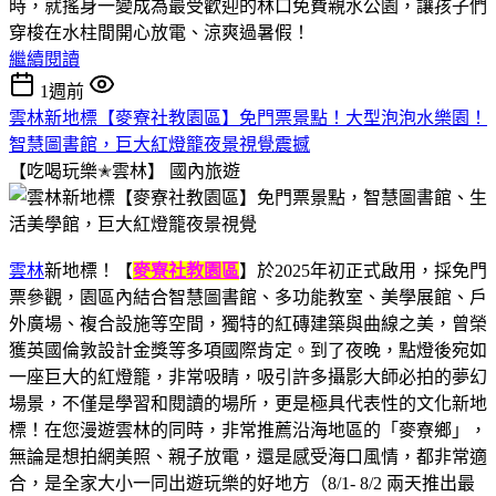
時，就搖身一變成為最受歡迎的林口免費親水公園，讓孩子們
穿梭在水柱間開心放電、涼爽過暑假！
繼續閱讀
1週前
雲林新地標【麥寮社教園區】免門票景點！大型泡泡水樂園！
智慧圖書館，巨大紅燈籠夜景視覺震撼
【吃喝玩樂✭雲林】
國內旅遊
雲林
新地標！【
麥寮社教園區
】於2025年初正式啟用，採免門
票參觀，園區內結合智慧圖書館、多功能教室、美學展館、戶
外廣場、複合設施等空間，獨特的紅磚建築與曲線之美，曾榮
獲英國倫敦設計金獎等多項國際肯定。到了夜晚，點燈後宛如
一座巨大的紅燈籠，非常吸睛，吸引許多攝影大師必拍的夢幻
場景，不僅是學習和閱讀的場所，更是極具代表性的文化新地
標！在您漫遊雲林的同時，非常推薦沿海地區的「麥寮鄉」，
無論是想拍網美照、親子放電，還是感受海口風情，都非常適
合，是全家大小一同出遊玩樂的好地方（8/1- 8/2 兩天推出最