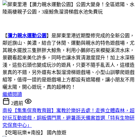
【
瀰力親水運動公園
】是屏東里港近期整修完成的全新公園，
鄰近旗山、美濃，結合了休閒、運動與親水的特色遊戲場，尤
其親水擺放三隻胖胖大鯨魚，利用小鵝卵石來模擬溪流水床，
景觀看起來美化許多，同時也讓水質清澈度提升！加上水深極
淺，這些石頭也變成玩沙的遊具，只要不隨手亂丟人，這樣造
景真的不錯，另外還有木製溜滑梯遊戲場、小型山訓攀爬遊戲
組等，值得一提的是遊戲場上方都設有遮陽棚，讓小朋友不用
曬太陽，開心遊玩，真的超棒的！
繼續閱讀
2週前
南投【集集保育教育館】寓教於樂好去處！走進立體森林，超
好玩互動遊戲，銅板價門票，避暑雨天備案首選「特有生物研
究保育中心」
【吃喝玩樂✭南投】
國內旅遊