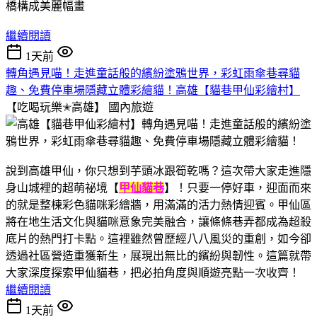
繼續閱讀
1天前
轉角遇見喵！走進童話般的繽紛塗鴉世界，彩虹雨傘巷尋貓
趣、免費停車場隱藏立體彩繪貓！高雄【貓巷甲仙彩繪村】
【吃喝玩樂✭高雄】
國內旅遊
說到高雄甲仙，你只想到芋頭冰跟筍乾嗎？這次帶大家走進隱
身山城裡的超萌祕境【
甲仙貓巷
】！只要一停好車，迎面而來
的就是整棟彩色貓咪彩繪牆，用滿滿的活力熱情迎賓。甲仙區
將在地生活文化與貓咪意象完美融合，讓條條巷弄都成為超殺
底片的熱門打卡點。這裡雖然曾歷經八八風災的重創，如今卻
透過社區營造重獲新生，展現出無比的繽紛與韌性。這篇就帶
大家深度探索甲仙貓巷，把必拍角度與順遊亮點一次收齊！
繼續閱讀
1天前