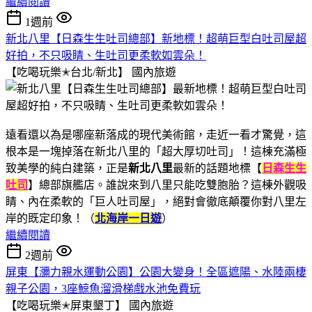
繼續閱讀
1週前
新北八里【日森生生吐司總部】新地標！超萌巨型白吐司屋超
好拍，不只吸睛、生吐司更柔軟如雲朵！
【吃喝玩樂✭台北/新北】
國內旅遊
遠看還以為是哪座新落成的現代美術館，走近一看才驚覺，這
根本是一塊掉落在新北八里的「超大厚切吐司」！這棟充滿極
致美學的純白建築，正是
新北八里
最新的話題地標【
日森生生
吐司
】總部旗艦店。誰說來到八里只能吃雙胞胎？這棟外觀吸
睛、內在柔軟的「巨人吐司屋」，絕對會徹底顛覆你對八里左
岸的既定印象！（
北海岸一日遊
）
繼續閱讀
2週前
屏東【瀰力親水運動公園】公園大變身！全區遮陽、水陸兩棲
親子公園，3座鯨魚溜滑梯戲水池免費玩
【吃喝玩樂✭屏東墾丁】
國內旅遊