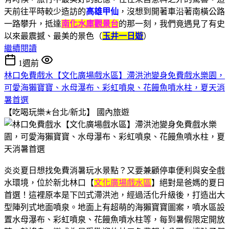
天前往平時較少造訪的
高雄甲仙
，沒想到開著車沿著南橫公路
一路攀升，抵達
南化水庫觀景台
的那一刻，我們竟遇見了有史
以來最震撼、最美的景色（
玉井一日遊
）
繼續閱讀
1週前
林口免費戲水【文化廣場戲水區】滯洪池變身免費戲水樂園，
可愛海獺寶寶、水母瀑布、彩虹噴泉、花饅魚噴水柱，夏天消
暑首選
【吃喝玩樂✭台北/新北】
國內旅遊
炎炎夏日想找免費消暑玩水景點？又要兼顧停車便利與安全戲
水環境，位於新北林口【
文化廣場戲水區
】絕對是爸媽的夏日
首選！這裡原本是下凹式滯洪池，經過活化升級後，打造出大
型陣列式地面噴泉。地面上有超萌的海獺寶寶圖案，噴水區設
置水母瀑布、彩虹噴泉、花饅魚噴水柱等，每到暑假限定開放