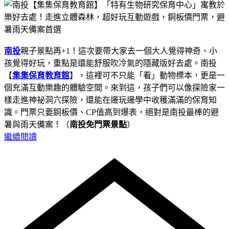
南投
親子景點再+1！這次要帶大家去一個大人覺得神奇、小
孩覺得好玩，重點是還能舒服吹冷氣的隱藏版好去處。南投
【
集集保育教育館
】，這裡可不只能「看」動物標本，更是一
個充滿互動樂趣的體驗空間。來到這，孩子們可以像探險家一
樣走進神祕洞穴探險，還能在邊玩邊學中收穫滿滿的保育知
識。門票只要銅板價、CP值高到爆表，絕對是南投最棒的避
暑與雨天備案！（
南投免門票景點
）
繼續閱讀