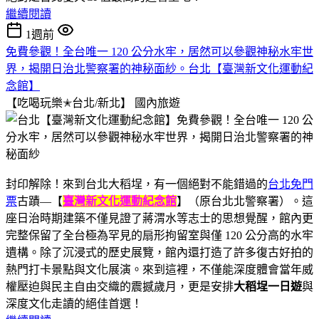
繼續閱讀
1週前
免費參觀！全台唯一 120 公分水牢，居然可以參觀神秘水牢世
界，揭開日治北警察署的神秘面紗。台北【臺灣新文化運動紀
念館】
【吃喝玩樂✭台北/新北】
國內旅遊
封印解除！來到台北大稻埕，有一個絕對不能錯過的
台北免門
票
古蹟—【
臺灣新文化運動紀念館
】（原台北北警察署）。這
座日治時期建築不僅見證了蔣渭水等志士的思想覺醒，館內更
完整保留了全台極為罕見的扇形拘留室與僅 120 公分高的水牢
遺構。除了沉浸式的歷史展覽，館內還打造了許多復古好拍的
熱門打卡景點與文化展演。來到這裡，不僅能深度體會當年威
權壓迫與民主自由交織的震撼歲月，更是安排
大稻埕一日遊
與
深度文化走讀的絕佳首選！