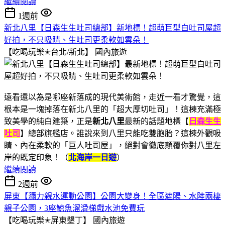
繼續閱讀
1週前
新北八里【日森生生吐司總部】新地標！超萌巨型白吐司屋超
好拍，不只吸睛、生吐司更柔軟如雲朵！
【吃喝玩樂✭台北/新北】
國內旅遊
遠看還以為是哪座新落成的現代美術館，走近一看才驚覺，這
根本是一塊掉落在新北八里的「超大厚切吐司」！這棟充滿極
致美學的純白建築，正是
新北八里
最新的話題地標【
日森生生
吐司
】總部旗艦店。誰說來到八里只能吃雙胞胎？這棟外觀吸
睛、內在柔軟的「巨人吐司屋」，絕對會徹底顛覆你對八里左
岸的既定印象！（
北海岸一日遊
）
繼續閱讀
2週前
屏東【瀰力親水運動公園】公園大變身！全區遮陽、水陸兩棲
親子公園，3座鯨魚溜滑梯戲水池免費玩
【吃喝玩樂✭屏東墾丁】
國內旅遊