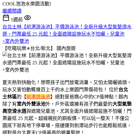
COOL泡泡水樂園活動）
繼續閱讀
1週前
台北士林【前港游泳池】平價游泳池！全新升級大型氣墊滑水
道，門票最低 25 元起！全面遮陽設施玩水不怕曬，兒童池
+室內外雙池
【吃喝玩樂✭台北/新北】
國內旅遊
夏天熱到快融化！想帶孩子出門放電消暑，又怕太陽曬過頭，
玩水又害怕動輒幾百上千的水上樂園門票傷荷包！ 位於
台北
士林區
的【
前港游泳池
】絕對是爸媽心中的CP值神點！館內
除了有
室內外雙泳池
外，戶外區還擁有孩子們最愛的
大型氣墊
高空滑水道
與遮陽兒童池，尤其全面升級遮陽設施不怕曬！門
票最低 25 元起，超級親民的銅板價，可以玩一整天！不僅公
園底下就有地下停車場，搭捷運到劍潭站步行也能輕鬆抵達，
絕對是台北夏天CP值最高的避暑聖地！