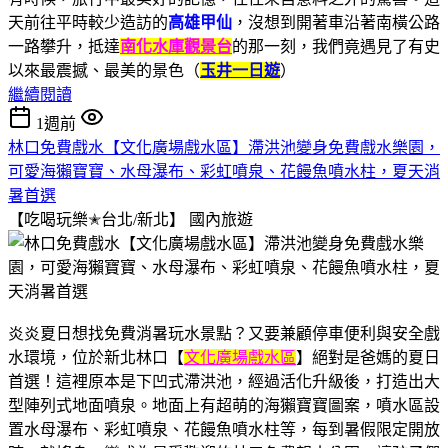
天前往平時較少造訪的
高雄甲仙
，沒想到開著車沿著南橫公路
一路攀升，抵達
南化水庫觀景台
的那一刻，我們竟遇見了有史
以來最震撼、最美的景色（
玉井一日遊
）
繼續閱讀
1週前
林口免費戲水【文化廣場戲水區】滯洪池變身免費戲水樂園，
可愛海獺寶寶、水母瀑布、彩虹噴泉、花饅魚噴水柱，夏天消
暑首選
【吃喝玩樂✭台北/新北】
國內旅遊
炎炎夏日想找免費消暑玩水景點？又要兼顧停車便利與安全戲
水環境，位於新北林口【
文化廣場戲水區
】絕對是爸媽的夏日
首選！這裡原本是下凹式滯洪池，經過活化升級後，打造出大
型陣列式地面噴泉。地面上有超萌的海獺寶寶圖案，噴水區設
置水母瀑布、彩虹噴泉、花饅魚噴水柱等，每到暑假限定開放