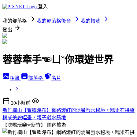
登入
我的部落格
我的部落格後台
我的帳號
登出
蓉蓉牽手☜ㄩˇ你環遊世界
相簿
部落格
名片
20小時前
新竹橫山【豐鄉瀑布】網路爆紅的消暑戲水秘境，糯米石拱橋
構成美麗幅畫，親子戲水勝地
【吃喝玩樂✭新竹】
國內旅遊