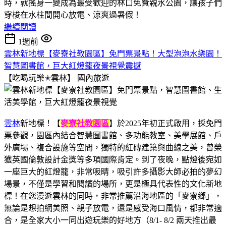
時，就搖身一變成為最受歡迎的林口免費親水公園，讓孩子們
穿梭在水柱間開心放電、涼爽過暑假！
繼續閱讀
1週前
雲林新地標【麥寮社教園區】免門票景點！大型泡泡水樂園！
智慧圖書館，巨大紅燈籠夜景視覺震撼
【吃喝玩樂✭雲林】
國內旅遊
雲林
新地標！【
麥寮社教園區
】於2025年初正式啟用，採免門
票參觀，園區內結合智慧圖書館、多功能教室、美學展館、戶
外廣場、複合設施等空間，獨特的紅磚建築與曲線之美，曾榮
獲英國倫敦設計金獎等多項國際肯定。到了夜晚，點燈後宛如
一座巨大的紅燈籠，非常吸睛，吸引許多攝影大師必拍的夢幻
場景，不僅是學習和閱讀的場所，更是極具代表性的文化新地
標！在您漫遊雲林的同時，非常推薦沿海地區的「麥寮鄉」，
無論是想拍網美照、親子放電，還是感受海口風情，都非常適
合，是全家大小一同出遊玩樂的好地方（8/1- 8/2 兩天推出最