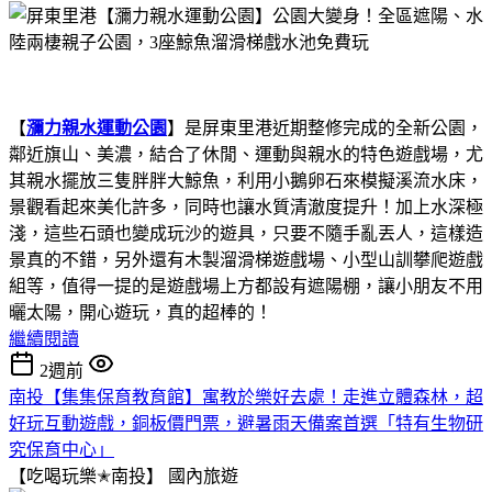
【
瀰力親水運動公園
】是屏東里港近期整修完成的全新公園，
鄰近旗山、美濃，結合了休閒、運動與親水的特色遊戲場，尤
其親水擺放三隻胖胖大鯨魚，利用小鵝卵石來模擬溪流水床，
景觀看起來美化許多，同時也讓水質清澈度提升！加上水深極
淺，這些石頭也變成玩沙的遊具，只要不隨手亂丟人，這樣造
景真的不錯，另外還有木製溜滑梯遊戲場、小型山訓攀爬遊戲
組等，值得一提的是遊戲場上方都設有遮陽棚，讓小朋友不用
曬太陽，開心遊玩，真的超棒的！
繼續閱讀
2週前
南投【集集保育教育館】寓教於樂好去處！走進立體森林，超
好玩互動遊戲，銅板價門票，避暑雨天備案首選「特有生物研
究保育中心」
【吃喝玩樂✭南投】
國內旅遊