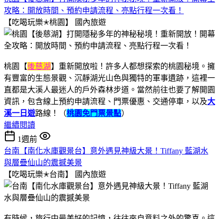
攻略：開放時間、預約申請流程、亮點行程一次看！
【吃喝玩樂✭桃園】
國內旅遊
桃園【
後慈湖
】重新開放啦！許多人都想探索的桃園秘境。擁
有豐富的生態景觀、沉靜湖光山色與獨特的軍事遺跡，這裡一
直都是大溪人最迷人的戶外森林步道。當然前往也要了解開園
資訊，包含線上預約申請流程、門票優惠、交通停車，以及
大
溪一日遊
路線！（
桃園免門票景點
）
繼續閱讀
1週前
台南【南化水庫觀景台】意外遇見神級大景！Tiffany 藍湖水
與層疊仙山的震撼美景
【吃喝玩樂✭台南】
國內旅遊
有時候，旅行中最美好的記憶，往往來自意料之外的驚喜。這