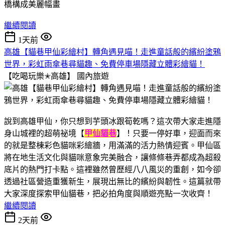
繼續閱讀
1天前
高雄【貓巷甲仙彩繪村】轉角遇見喵！走進童話般的繽紛塗鴉
世界，彩虹雨傘巷尋貓趣、免費停車場隱藏立體彩繪貓！
【吃喝玩樂✭高雄】
國內旅遊
說到高雄甲仙，你只想到芋頭冰跟筍乾嗎？這次帶大家走進隱
身山城裡的超萌祕境【
甲仙貓巷
】！只要一停好車，迎面而來
的就是整棟彩色貓咪彩繪牆，用滿滿的活力熱情迎賓。甲仙區
將在地生活文化與貓咪意象完美融合，讓條條巷弄都成為超殺
底片的熱門打卡點。這裡雖然曾歷經八八風災的重創，如今卻
透過社區營造重獲新生，展現出無比的繽紛與韌性。這篇就帶
大家深度探索甲仙貓巷，把必拍角度與順遊亮點一次收齊！
繼續閱讀
2天前