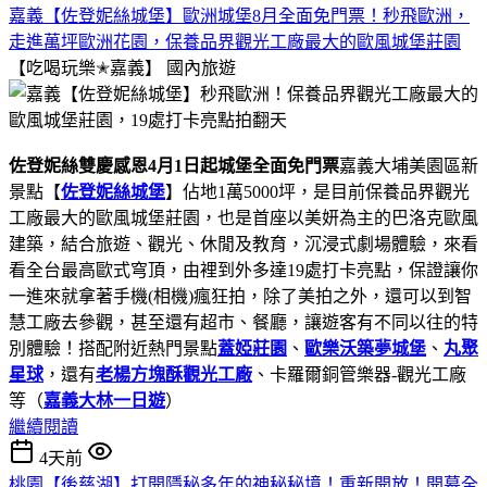
嘉義【佐登妮絲城堡】歐洲城堡8月全面免門票！秒飛歐洲，
走進萬坪歐洲花園，保養品界觀光工廠最大的歐風城堡莊園
【吃喝玩樂✭嘉義】
國內旅遊
佐登妮絲雙慶感恩4月1日起城堡全面免門票
嘉義大埔美園區新
景點【
佐登妮絲城堡
】佔地1萬5000坪，是目前保養品界觀光
工廠最大的歐風城堡莊園，也是首座以美妍為主的巴洛克歐風
建築，結合旅遊、觀光、休閒及教育，沉浸式劇場體驗，來看
看全台最高歐式穹頂，由裡到外多達19處打卡亮點，保證讓你
一進來就拿著手機(相機)瘋狂拍，除了美拍之外，還可以到智
慧工廠去參觀，甚至還有超市、餐廳，讓遊客有不同以往的特
別體驗！搭配附近熱門景點
蓋婭莊園
、
歐樂沃築夢城堡
、
丸聚
星球
，還有
老楊方塊酥觀光工廠
、卡羅爾銅管樂器-觀光工廠
等（
嘉義大林一日遊
）
繼續閱讀
4天前
桃園【後慈湖】打開隱秘多年的神秘秘境！重新開放！開幕全