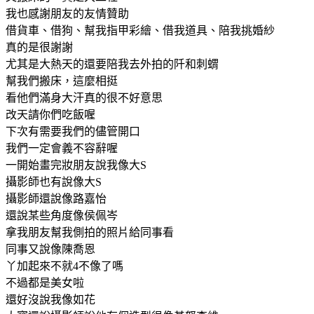
我也感謝朋友的友情贊助
借貨車、借狗、幫我指甲彩繪、借我道具、陪我挑婚紗
真的是很謝謝
尤其是大熱天的還要陪我去外拍的阡和刺蝟
幫我們搬床，這麼相挺
看他們滿身大汗真的很不好意思
改天請你們吃飯喔
下次有需要我們的儘管開口
我們一定會義不容辭喔
一開始畫完妝朋友說我像大S
攝影師也有說像大S
攝影師還說像路嘉怡
還說某些角度像侯佩岑
拿我朋友幫我側拍的照片給同事看
同事又說像陳喬恩
丫加起來不就4不像了嗎
不過都是美女啦
還好沒說我像如花