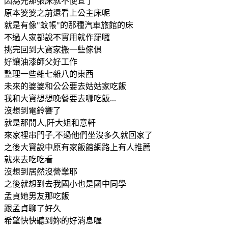
因為光那張床就不便宜了
原本婆婆之前還看上公主床呢
就是有像"蚊帳"的那種汽車旅館的床
不過人家都說不實用就作罷囉
挑完回到大寶家搬一些傢俱
好讓油漆師父好工作
整理一些雜七雜八的東西
未來的婆婆和公公要去姑姑家吃飯
我和大寶想想晚餐要去哪吃飯...
沒想到電鈴響了
就是那閒人,阡大姐和意軒
來家裡串門子,不過他們坐沒多久就回家了
之後大寶說中原有家飯館網路上有人推薦
就來去吃吃看
沒想到居然沒營業耶
之後就想到去我國小也是國中同學
孟貞她男友那吃飯
跟孟貞聊了好久
希望快快聽到妳的好消息喔