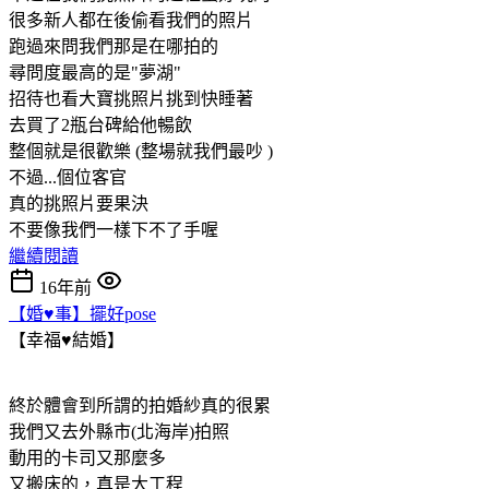
很多新人都在後偷看我們的照片
跑過來問我們那是在哪拍的
尋問度最高的是"夢湖"
招待也看大寶挑照片挑到快睡著
去買了2瓶台碑給他暢飲
整個就是很歡樂 (整場就我們最吵 )
不過...個位客官
真的挑照片要果決
不要像我們一樣下不了手喔
繼續閱讀
16年前
【婚♥事】擺好pose
【幸福♥結婚】
終於體會到所謂的拍婚紗真的很累
我們又去外縣市(北海岸)拍照
動用的卡司又那麼多
又搬床的，真是大工程