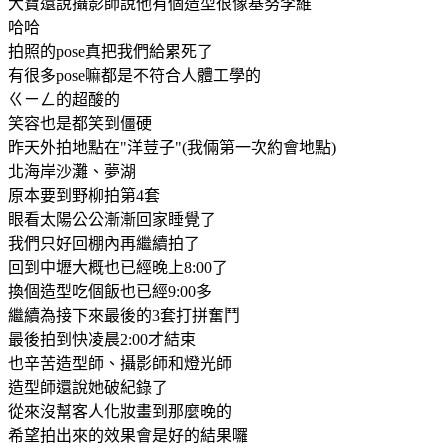
大寶還說攝影師說他有個造型很像基努李維
哈哈
拍照的pose真把我們給累死了
有很多pose嘛都是不符合人體工學的
ㄍㄧㄥ的超酸的
笑容也是都笑到僵硬
昨天外拍地點在"洋荳子"(我倆第一次約會地點)
北海岸沙灘、夢湖
原本要到野柳拍第4套
眼看太陽公公漸漸回家睡覺了
我們只好回棚內再繼續拍了
回到中壢大概也已經晚上8:00了
換個造型吃個飯也已經9:00多
繼續為接下來最後的3套打拼奮鬥
最後拍到快凌晨2:00才結束
也辛苦造型師、攝影師和燈光師
造型師還說她破紀錄了
從來沒幫客人化妝畫到那麼晚的
希望拍出來的效果會是好的結果囉