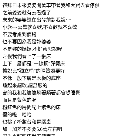
禮拜日未來婆婆開著車帶著我和大寶去看傢俱
之前婆婆就有去看過了
未來的婆婆還在出發前對我說~~
小蓉~~喜歡就喜歡,不喜歡就不喜歡
不要考慮到價錢
也不要因為我是妳婆婆
不是妳的媽媽,不好意思說喔
之後我們看上了一張床
上下二層都是"一線鋼"彈簧床
據說比"獨立桶"的彈簧還要好
不像一般下層是木板的底座
睡起來超軟,超舒服的
害的我和我婆婆躺著躺著都會想睡覺
而且是紫色的喔
粉紅色的房間配上紫色的床
優的啦....哈哈
也挑了梳妝台和電腦桌
加一加差不多要5.6萬左右吧