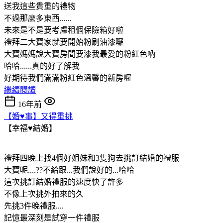
送我這些貴重的禮物
不過那麼多東西......
未來是不是要考慮租個保險箱好啦
禮拜二大寶家就要開始粉刷油漆囉
大寶媽媽說大寶房間要漆我最愛的粉紅色吶
哈哈......真的好了解我
好期待我們滿滿粉紅色溫馨的新房喔
繼續閱讀
16年前
【婚♥事】又得重挑
【幸福♥結婚】
禮拜四晚上找4個好姐妹和3隻狗去挑訂結婚的禮服
大寶呢....??不給跟...我們說好的...哈哈
這次挑訂結婚禮服的速度快了許多
不像上次挑外拍來的久
先挑3件晚禮服....
記憶最深刻是試穿一件禮服