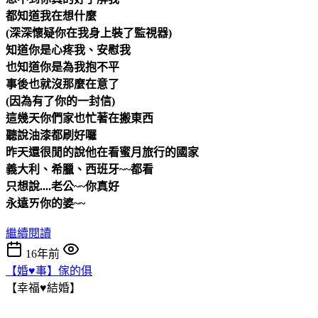
都知道我在想什麼
(深深懷疑你在我身上裝了監視器
)
知道你是心疼我、安慰我
也知道你是為我抱不平
事後也就沒那麼在意了
(因為有了你的一封信)
這幾天你們家也忙著在搬東西
聽說油漆都刷好囉
昨天還很閒的說他在看蜜月旅行的國家
義大利、希臘、西班牙~~都看
只想說....老公~~你真好
永遠ㄞ你的婆~~
繼續閱讀
16年前
【婚♥事】傢的俱
【幸福♥結婚】