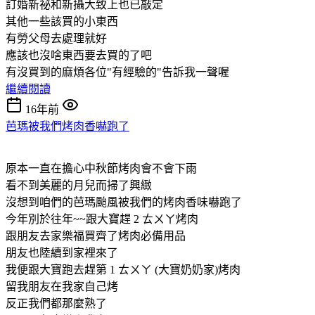
訂婚新祕和新攝大致上也已敲定
其他一些該買的小東西
有勞父母去處理就好
應該也沒啥東西要去買的了吧
有沒買到的麻煩各位"有經驗的"告訴我一聲喔
繼續閱讀
16年前
芭瑪被我們烤肉香嚇跑了
原本一直在擔心中秋節烤肉會不會下雨
看不到美麗的月兒而掃了興緻
沒想到咱們的芭瑪颱風被我們的烤肉香味嚇跑了
今年別於往年~~跟大寶趕 2 ㄊㄨㄚ烤肉
跟朋友去家樂福買齊了烤肉必備用品
朋友也陸續到家裡來了
我便跟大寶跑去趕第 1 ㄊㄨㄚ (大寶奶奶家)烤肉
留我朋友在我家自己烤
反正我們都那麼熟了