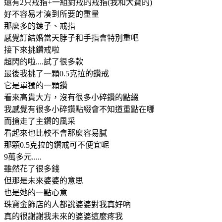
還有2只戒指+一組對戒的戒指(我和大寶的)
好不容易才湊到所要的重量
那麼多的鍊子、戒指
感覺訂結婚當天脖子和手指會特別重吧
接下來挑鑽戒啦
超閃的啦....試了很多款
最後我挑了一顆0.5克拉的鑽戒
它是單獨的一顆鑽
看來高貴大方，沒有很多小碎鑽的點綴
我感覺有很多小碎鑽點綴會不知道重點在哪
而搶走了主鑽的風采
看起來也比較不會那麼容易膩
那顆0.5克拉的鑽戒可不便宜呢
9萬多元.....
雖然花了很多錢
但那是未來婆婆的意思
也是她的一點心意
珠寶金飾店的人都說婆婆對我真好吶
真的很謝謝我未來的婆婆這麼疼我