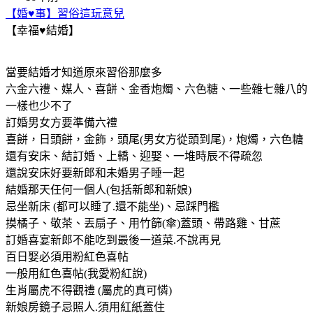
【婚♥事】習俗這玩意兒
【幸福♥結婚】
當要結婚才知道原來習俗那麼多
六金六禮、媒人、喜餅、金香炮燭、六色糖、一些雜七雜八的
一樣也少不了
訂婚男女方要準備六禮
喜餅，日頭餅，金飾，頭尾(男女方從頭到尾)，炮燭，六色糖
還有安床、結訂婚、上轎、迎娶、一堆時辰不得疏忽
還說安床好要新郎和未婚男子睡一起
結婚那天任何一個人(包括新郎和新娘)
忌坐新床 (都可以睡了.還不能坐)、忌踩門檻
摸橘子、敬茶、丟扇子、用竹篩(傘)蓋頭、帶路雞、甘蔗
訂婚喜宴新郎不能吃到最後一道菜.不說再見
百日娶必須用粉紅色喜帖
一般用紅色喜帖(我愛粉紅說)
生肖屬虎不得觀禮 (屬虎的真可憐)
新娘房鏡子忌照人.須用紅紙蓋住