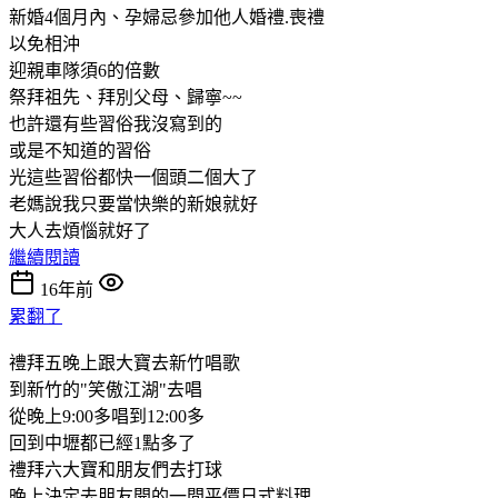
新婚4個月內、孕婦忌參加他人婚禮.喪禮
以免相沖
迎親車隊須6的倍數
祭拜祖先、拜別父母、歸寧~~
也許還有些習俗我沒寫到的
或是不知道的習俗
光這些習俗都快一個頭二個大了
老媽說我只要當快樂的新娘就好
大人去煩惱就好了
繼續閱讀
16年前
累翻了
禮拜五晚上跟大寶去新竹唱歌
到新竹的"笑傲江湖"去唱
從晚上9:00多唱到12:00多
回到中壢都已經1點多了
禮拜六大寶和朋友們去打球
晚上決定去朋友開的一間平價日式料理