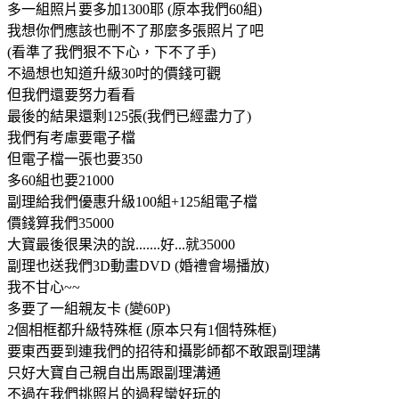
多一組照片要多加1300耶 (原本我們60組)
我想你們應該也刪不了那麼多張照片了吧
(看準了我們狠不下心，下不了手)
不過想也知道升級30吋的價錢可觀
但我們還要努力看看
最後的結果還剩125張(我們已經盡力了)
我們有考慮要電子檔
但電子檔一張也要350
多60組也要21000
副理給我們優惠升級100組+125組電子檔
價錢算我們35000
大寶最後很果決的說.......好...就35000
副理也送我們3D動畫DVD (婚禮會場播放)
我不甘心~~
多要了一組親友卡 (變60P)
2個相框都升級特殊框 (原本只有1個特殊框)
要東西要到連我們的招待和攝影師都不敢跟副理講
只好大寶自己親自出馬跟副理溝通
不過在我們挑照片的過程蠻好玩的