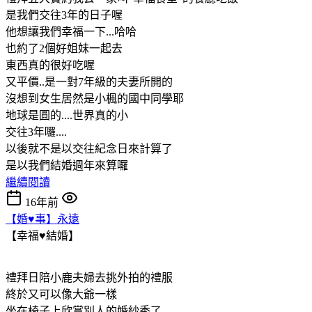
是我們交往3年的日子喔
他想讓我們幸福一下...哈哈
也約了2個好姐妹一起去
東西真的很好吃喔
又平價..是一對7年級的夫妻所開的
沒想到女生居然是小楓的國中同學耶
地球是圓的....世界真的小
交往3年囉....
以後就不是以交往紀念日來計算了
是以我們結婚週年來算囉
繼續閱讀
16年前
【婚♥事】永遠
【幸福♥結婚】
禮拜日陪小鹿夫婦去挑外拍的禮服
終於又可以像大爺一樣
坐在椅子上欣賞別人的婚紗秀了