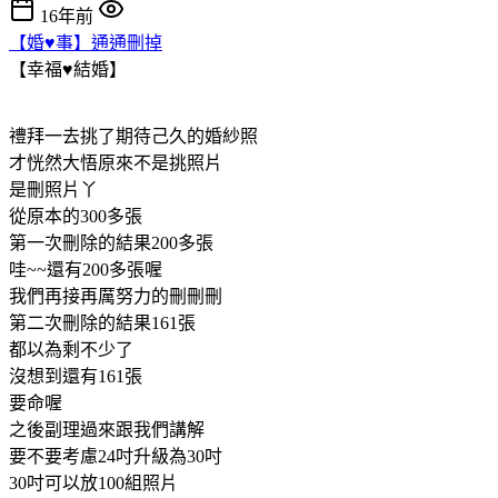
16年前
【婚♥事】通通刪掉
【幸福♥結婚】
禮拜一去挑了期待己久的婚紗照
才恍然大悟原來不是挑照片
是刪照片丫
從原本的300多張
第一次刪除的結果200多張
哇~~還有200多張喔
我們再接再厲努力的刪刪刪
第二次刪除的結果161張
都以為剩不少了
沒想到還有161張
要命喔
之後副理過來跟我們講解
要不要考慮24吋升級為30吋
30吋可以放100組照片