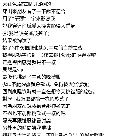
大紅色.款式貼身.深v的
穿出來朋友看了一下說不適合
用了"單薄"二字來形容我
說我穿這件感覺太瘦會顯得太扁身
(那我是該哭還該笑丫)
結果被淘汰了
挑了3件晚禮服也挑到中意的白紗之後
被禮服祕書帶到了3樓去挑1套vip的晚禮服啦
走進裡面感覺就是不一樣
果然是vip....
最後也挑到了中意的晚禮服
(噓..不能透露顏色款式...免得被大寶發現)
回到家睡覺時就一直在想今天挑禮服的款式
對厚...我怎麼都挑一樣的款式丫
因為朋友都說我適合那種款式的
不過也不能都挑款式一樣的吧
隔天再跟禮服祕書討論
另外再約時間讓我重挑
禮拜五大寶約我去一家叫"幸福食堂"的餐廳吃飯