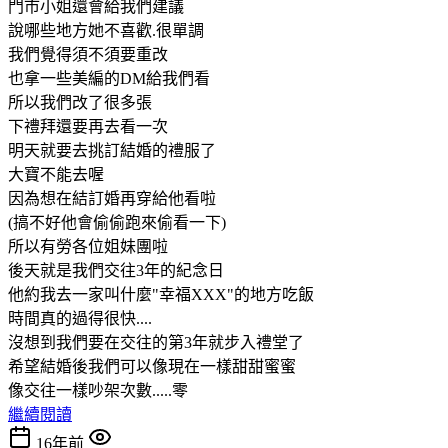
門市小姐還會給我們建議
說哪些地方她不喜歡.很單調
我們覺得須不須要重改
也拿一些美編的DM給我們看
所以我們改了很多張
下禮拜還要再去看一次
明天就要去挑訂結婚的禮服了
大寶不能去喔
因為想在結訂婚再穿給他看啦
(搞不好他會偷偷跑來偷看一下)
所以有勞各位姐妹團啦
後天就是我們交往3年的紀念日
他約我去一家叫什麼"幸福XXX"的地方吃飯
時間真的過得很快....
沒想到我們要在交往的第3年就步入禮堂了
希望結婚後我們可以像現在一樣甜甜蜜蜜
像交往一樣吵架次數.....零
繼續閱讀
16年前