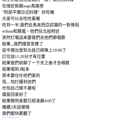
在接近新館sogo馬路旁
"阿部平價日式料理" 好吃喔
大家可以去吃吃看喔
吃到一半,我們去馬來西亞認識的一對情侶
wilson和雅嵐，他們住北投附近
突然打電話來要我們去他們那唱歌
結果,,,我們還是答應了
從中壢出發到北投已經晚上10:00了
訂位說11:20分才有位置
結果我們就聊了一下天之後才去唱歌
結果唱到3點多
原本要住在他們家的
但....怕打擾到他們
也怕自己睡不著啦
還是回家好了
結果開到家都已經凌晨4:00了
連續2天這樣唱
我們都快累翻了