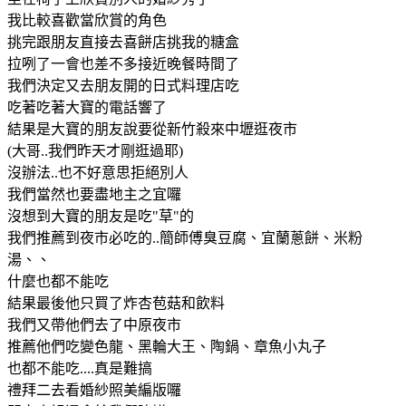
我比較喜歡當欣賞的角色
挑完跟朋友直接去喜餅店挑我的糖盒
拉咧了一會也差不多接近晚餐時間了
我們決定又去朋友開的日式料理店吃
吃著吃著大寶的電話響了
結果是大寶的朋友說要從新竹殺來中壢逛夜市
(大哥..我們昨天才剛逛過耶)
沒辦法..也不好意思拒絕別人
我們當然也要盡地主之宜囉
沒想到大寶的朋友是吃"草"的
我們推薦到夜市必吃的..簡師傅臭豆腐、宜蘭蔥餅、米粉
湯、、
什麼也都不能吃
結果最後他只買了炸杏苞菇和飲料
我們又帶他們去了中原夜市
推薦他們吃變色龍、黑輪大王、陶鍋、章魚小丸子
也都不能吃....真是難搞
禮拜二去看婚紗照美編版囉