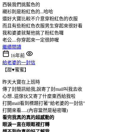
西裝我們挑藍色的
襯衫則是粉紅色的...哈哈
還好大寶比較不介意穿粉紅色的衣服
而且有些粉紅色衣服男生穿起來很好看
我和婆婆就幫他挑了粉紅色囉
老公....你穿起來一定很帥喔
繼續閱讀
16年前
給老婆的一封信
【甜♥蜜蜜】
昨天大寶在上班時
傳了封簡訊給我,說寄了封mail叫我去收
心想..這傢伙又寄了什麼東西給我啦
打開mail看到標題打著"給老婆的一封信"
打開來看.....(內容當然是秘密囉)
看完我真的真的超感動的
眼淚一直在眼眶裡打轉
想不到你真的好了解我