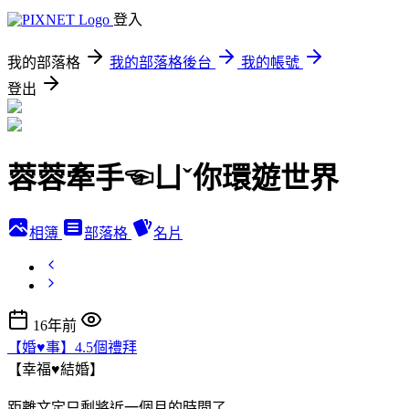
登入
我的部落格
我的部落格後台
我的帳號
登出
蓉蓉牽手☜ㄩˇ你環遊世界
相簿
部落格
名片
16年前
【婚♥事】4.5個禮拜
【幸福♥結婚】
距離文定只剩將近一個月的時間了