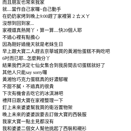
而且朋友也常來我家
就....當作自己家囉~自己動手
在奶奶家烤到晚上9:00趕了家裡第 2 ㄊㄨㄚ
沒想到回到家...
家裡還真熱鬧丫，算一算....快20個人耶
不過心裡有點擔心
因為剛好過幾天就是老妹生日
早上跟大寶二人趕去京華城買的黃湘怡蛋糕不夠吃吧
6吋而已耶...怎麼夠分丫
結果我們決定七仙女集合到我房間去切蛋糕就好了
其他人只能say sorry囉
黃湘怡巧克力蛋糕真的好濃郁喔
不甜不膩，不過真的很貴
下次有機會去吃它的冰淇淋吧
禮拜日跟大寶在家裡整理一下
釘上未來婆婆幫我買的衛浴置物架
晚上未來的婆婆說要去訂做大寶的西裝服
我家大寶一點主見都沒有
我和婆婆二個女人幫他挑起了西裝和襯衫