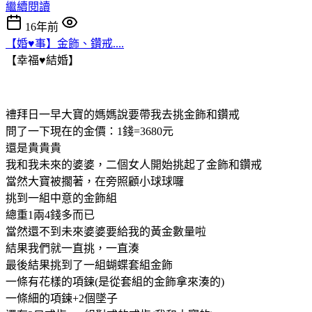
繼續閱讀
16年前
【婚♥事】金飾、鑽戒....
【幸福♥結婚】
禮拜日一早大寶的媽媽說要帶我去挑金飾和鑽戒
問了一下現在的金價：1錢=3680元
還是貴貴貴
我和我未來的婆婆，二個女人開始挑起了金飾和鑽戒
當然大寶被擱著，在旁照顧小球球囉
挑到一組中意的金飾組
總重1兩4錢多而已
當然還不到未來婆婆要給我的黃金數量啦
結果我們就一直挑，一直湊
最後結果挑到了一組蝴蝶套組金飾
一條有花樣的項鍊(是從套組的金飾拿來湊的)
一條細的項鍊+2個墜子