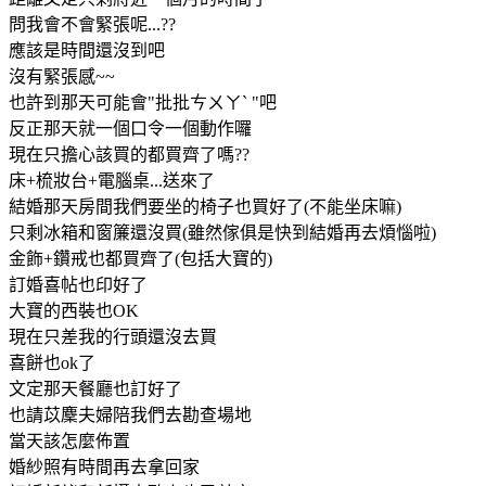
問我會不會緊張呢...??
應該是時間還沒到吧
沒有緊張感~~
也許到那天可能會"批批ㄘㄨㄚˋ "吧
反正那天就一個口令一個動作囉
現在只擔心該買的都買齊了嗎??
床+梳妝台+電腦桌...送來了
結婚那天房間我們要坐的椅子也買好了(不能坐床嘛)
只剩冰箱和窗簾還沒買(雖然傢俱是快到結婚再去煩惱啦)
金飾+鑽戒也都買齊了(包括大寶的)
訂婚喜帖也印好了
大寶的西裝也OK
現在只差我的行頭還沒去買
喜餅也ok了
文定那天餐廳也訂好了
也請苡麇夫婦陪我們去勘查場地
當天該怎麼佈置
婚紗照有時間再去拿回家