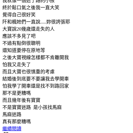
我就像一個迷了路的小孩
終於鬆口氣之後我一直大笑
覺得自己很好笑
阡和楓她們一直說.....妳很誇張耶
大寶說20幾歲還走失的人
應該不多見了吧
不過有點倒很聰明
還知道要停在原地等
之後大寶視線怎樣都不肯離開我
怕我又走失了
而且大寶也很慎重的考慮
結婚後到底要不要讓我去學開車
怕我學了開車還是找不到路回家
那不是更糟嗎
而且幾年後有寶寶
不是寶寶迷路 是小孩找馬麻
馬麻迷路
真有那麼糟嗎
繼續閱讀