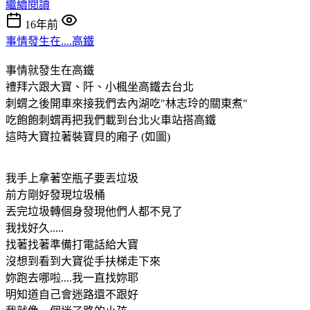
繼續閱讀
16年前
事情發生在....高鐵
事情就發生在高鐵
禮拜六跟大寶、阡、小楓坐高鐵去台北
刺蝟之後開車來接我們去內湖吃"林志玲的關東煮"
吃飽飽刺蝟再把我們載到台北火車站搭高鐵
這時大寶拉著裝寶貝的廂子 (如圖)
我手上拿著空瓶子要丟垃圾
前方剛好發現垃圾桶
丟完垃圾轉個身發現他們人都不見了
我找好久.....
找著找著準備打電話給大寶
沒想到看到大寶從手扶梯走下來
妳跑去哪啦....我一直找妳耶
明知道自己會迷路還不跟好