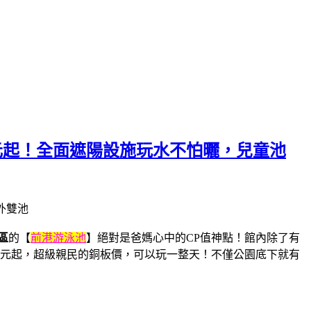
元起！全面遮陽設施玩水不怕曬，兒童池
區
的【
前港游泳池
】絕對是爸媽心中的CP值神點！館內除了有
5 元起，超級親民的銅板價，可以玩一整天！不僅公園底下就有