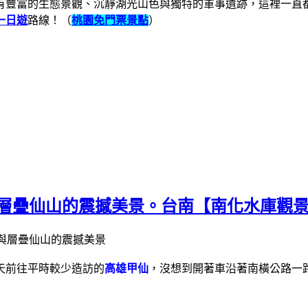
有豐富的生態景觀、沉靜湖光山色與獨特的軍事遺跡，這裡一直
一日遊
路線！（
桃園免門票景點
）
湖水與層疊仙山的震撼美景。台南【南化水庫觀
天前往平時較少造訪的
高雄甲仙
，沒想到開著車沿著南橫公路一