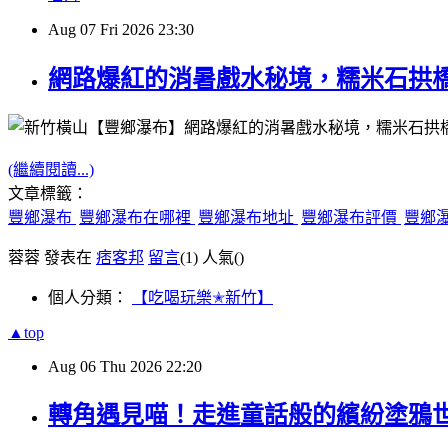
Aug
07
Fri
2026
23:30
網路爆紅的消暑戲水秘境，糯米石拱
(繼續閱讀...)
文章標籤：
豐鄉瀑布
豐鄉瀑布在哪裡
豐鄉瀑布地址
豐鄉瀑布評價
豐鄉
蓉蓉 發表在
痞客邦
留言
(1)
人氣(
)
個人分類：
【吃喝玩樂✭新竹】
▲top
Aug
06
Thu
2026
22:20
轉角遇見喵！走進童話般的繽紛塗鴉