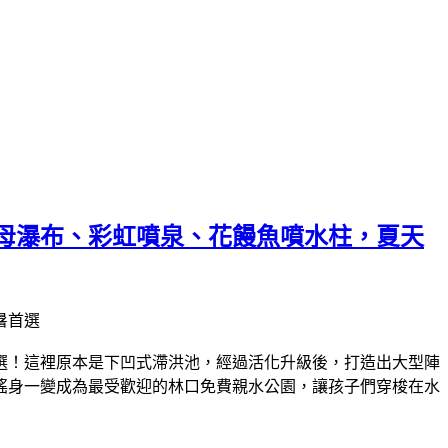
母瀑布、彩虹噴泉、花饅魚噴水柱，夏天
選！這裡原本是下凹式滯洪池，經過活化升級後，打造出大型陣
搖身一變成為最受歡迎的林口免費親水公園，讓孩子們穿梭在水