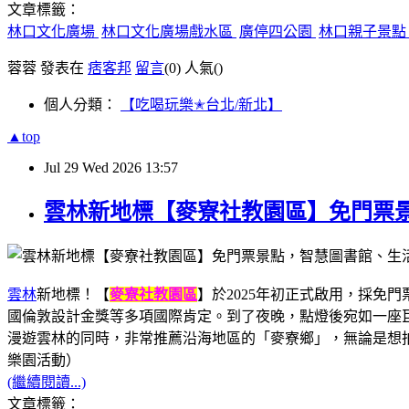
文章標籤：
林口文化廣場
林口文化廣場戲水區
廣停四公園
林口親子景
蓉蓉 發表在
痞客邦
留言
(0)
人氣(
)
個人分類：
【吃喝玩樂✭台北/新北】
▲top
Jul
29
Wed
2026
13:57
雲林新地標【麥寮社教園區】免門票
雲林
新地標！【
麥寮社教園區
】於2025年初正式啟用，採
國倫敦設計金獎等多項國際肯定。到了夜晚，點燈後宛如一座
漫遊雲林的同時，非常推薦沿海地區的「麥寮鄉」，無論是想拍網
樂園活動）
(繼續閱讀...)
文章標籤：