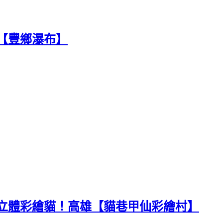
【豐鄉瀑布】
立體彩繪貓！高雄【貓巷甲仙彩繪村】