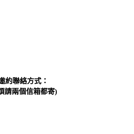
邀約聯絡方式：
信件，煩請兩個信箱都寄)