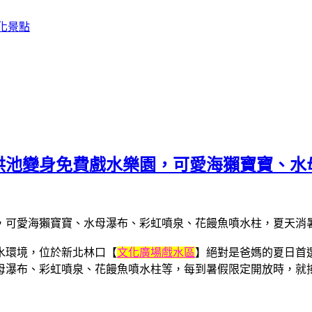
化景點
洪池變身免費戲水樂園，可愛海獺寶寶、水
水環境，位於新北林口【
文化廣場戲水區
】絕對是爸媽的夏日首
母瀑布、彩虹噴泉、花饅魚噴水柱等，每到暑假限定開放時，就