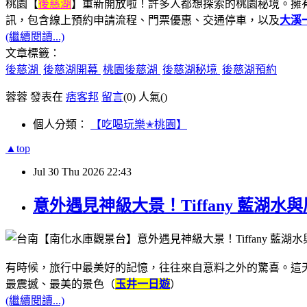
桃園【
後慈湖
】重新開放啦！許多人都想探索的桃園秘境。擁
訊，包含線上預約申請流程、門票優惠、交通停車，以及
大溪
(繼續閱讀...)
文章標籤：
後慈湖
後慈湖開幕
桃園後慈湖
後慈湖秘境
後慈湖預約
蓉蓉 發表在
痞客邦
留言
(0)
人氣(
)
個人分類：
【吃喝玩樂✭桃園】
▲top
Jul
30
Thu
2026
22:43
意外遇見神級大景！Tiffany 藍
有時候，旅行中最美好的記憶，往往來自意料之外的驚喜。這
最震撼、最美的景色（
玉井一日遊
）
(繼續閱讀...)