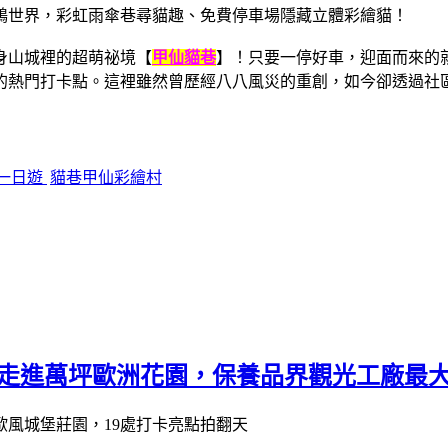
身山城裡的超萌祕境【
甲仙貓巷
】！只要一停好車，迎面而來的
的熱門打卡點。這裡雖然曾歷經八八風災的重創，如今卻透過社
一日遊
貓巷甲仙彩繪村
，走進萬坪歐洲花園，保養品界觀光工廠最