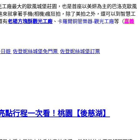
觀光工廠最大的歐風城堡莊園，也是首座以美妍為主的巴洛克歐風
來就拿著手機(相機)瘋狂拍，除了美拍之外，還可以到智慧工
還有
老楊方塊酥觀光工廠
、
卡羅爾銅管樂器-觀光工廠
等（
嘉義
一日遊
佐登妮絲城堡免門票
佐登妮絲城堡訂票
亮點行程一次看！桃園【後慈湖】