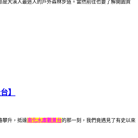
都是大溪人最迷人的戶外森林步道。當然前往也要了解開園資
景台】
路攀升，抵達
南化水庫觀景台
的那一刻，我們竟遇見了有史以來