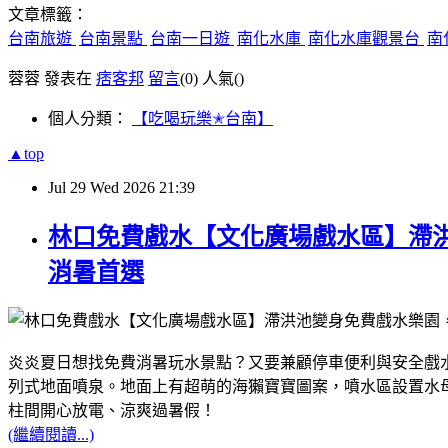
文章標籤：
台南旅遊
台南景點
台南一日遊
南化水庫
南化水庫觀景台
南
蓉蓉 發表在
痞客邦
留言
(0)
人氣(
)
個人分類：
【吃喝玩樂✭台南】
▲top
Jul
29
Wed
2026
21:39
林口免費戲水【文化廣場戲水區】滯
消暑首選
炎炎夏日想找免費消暑玩水景點？又要兼顧停車便利與安全戲
列式地面噴泉。地面上有超萌的海獺寶寶圖案，噴水區設置水
柱間開心放電、涼爽過暑假！
(繼續閱讀...)