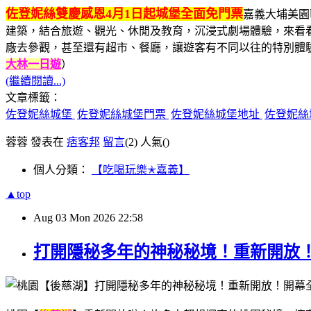
佐登妮絲雙慶感恩4月1日起城堡全面免門票
嘉義大埔美園
建築，結合旅遊、觀光、休閒及教育，沉浸式劇場體驗，來看看
廠去參觀，甚至還有超市、餐廳，讓遊客有不同以往的特別體
大林一日遊
）
(繼續閱讀...)
文章標籤：
佐登妮絲城堡
佐登妮絲城堡門票
佐登妮絲城堡地址
佐登妮絲
蓉蓉 發表在
痞客邦
留言
(2)
人氣(
)
個人分類：
【吃喝玩樂✭嘉義】
▲top
Aug
03
Mon
2026
22:58
打開隱秘多年的神秘秘境！重新開放