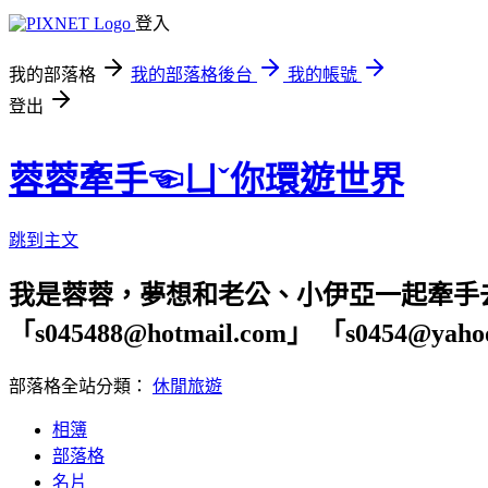
登入
我的部落格
我的部落格後台
我的帳號
登出
蓉蓉牽手☜ㄩˇ你環遊世界
跳到主文
我是蓉蓉，夢想和老公、小伊亞一起牽手
「s045488@hotmail.com」 「s04
部落格全站分類：
休閒旅遊
相簿
部落格
名片