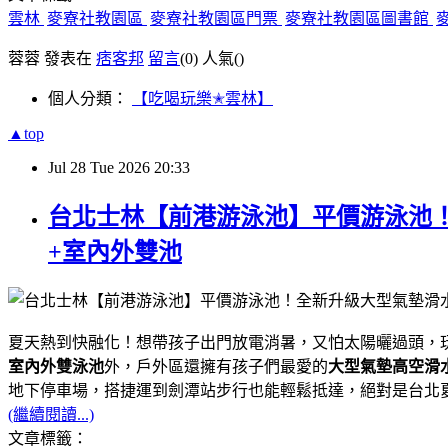
雲林
麥寮社教園區
麥寮社教園區門票
麥寮社教園區圖書館
蓉蓉 發表在
痞客邦
留言
(0)
人氣(
)
個人分類：
【吃喝玩樂✭雲林】
▲top
Jul
28
Tue
2026
20:33
台北士林【前港游泳池】平價游泳池！
+室內外雙池
夏天熱到快融化！想帶孩子出門放電消暑，又怕太陽曬過頭，
室內外雙泳池
外，戶外區還擁有孩子們最愛的
大型氣墊高空滑
地下停車場，搭捷運到劍潭站步行也能輕鬆抵達，絕對是台北夏
(繼續閱讀...)
文章標籤：