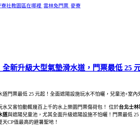
麥寮社教園區在哪裡
雲林免門票
麥寮
全新升級大型氣墊滑水道，門票最低 25 
玩水又害怕動輒幾百上千的水上樂園門票傷荷包！ 位於
台北士林
水道
與遮陽兒童池，尤其全面升級遮陽設施不怕曬！門票最低 2
天CP值最高的避暑聖地！