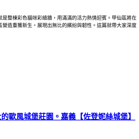
就是整棟彩色貓咪彩繪牆，用滿滿的活力熱情迎賓。甲仙區將在
區營造重獲新生，展現出無比的繽紛與韌性。這篇就帶大家深度
大的歐風城堡莊園。嘉義【佐登妮絲城堡】