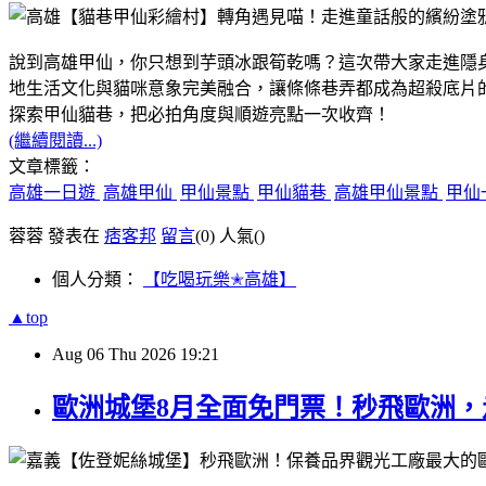
說到高雄甲仙，你只想到芋頭冰跟筍乾嗎？這次帶大家走進隱
地生活文化與貓咪意象完美融合，讓條條巷弄都成為超殺底片
探索甲仙貓巷，把必拍角度與順遊亮點一次收齊！
(繼續閱讀...)
文章標籤：
高雄一日遊
高雄甲仙
甲仙景點
甲仙貓巷
高雄甲仙景點
甲仙
蓉蓉 發表在
痞客邦
留言
(0)
人氣(
)
個人分類：
【吃喝玩樂✭高雄】
▲top
Aug
06
Thu
2026
19:21
歐洲城堡8月全面免門票！秒飛歐洲