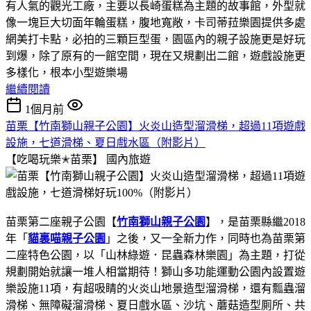
有人氣的觀光工廠，主要以長崎蛋糕為主題的故事館，外型就
像一塊巨大切面年輪蛋糕，腹地寬敞，卡司蒂菈樂園提供多處
網美打卡點，必拍的三顆巨型蛋，園區內的親子設施更是好玩
到爆，除了原有的一館空間，現在又規劃出二館，遊戲設施更
多樣化，根本小型遊樂場
繼續閱讀
1個月前
苗栗【竹南獅山親子公園】火炎山造型溜滑梯，超過11項遊戲
設施，七道滑梯、夏日戲水區（附影片）
【吃喝玩樂✭苗栗】
國內旅遊
苗栗第二座親子公園【
竹南獅山親子公園
】，是苗栗縣繼2018
年「
貓裏喵親子公園
」之後，又一全新力作，同時也為苗栗第
二座特色公園，以「山林綠遊．昆蟲森林樂園」為主題，打從
規劃開始就讓一堆人相當期待！獅山多功能運動公園內設置遊
樂設施11項，有超吸睛的火炎山地景造型溜滑梯，還有瓢蟲溜
滑梯、無障礙溜滑梯、夏日戲水區、沙坑、蘑菇造型厠所、共