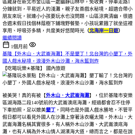
區藏身在新北市金山區一處幽靜山林中，免收費，停車走路1
分鐘就到，平易近人的淺灘，親子友善戲水秘境，超適合帶小
朋友來玩，就連小小孩要玩水也沒問題，山區涼爽清幽，很適
合週末假日找個林蔭樹下鋪塊野餐墊，小孩玩累餓了就坐這裡
享用、呼吸芬多精，共度美好悠閒時光
（
北海岸一日遊
）
繼續閱讀
1個月前
基隆【外木山．大武崙海灘】不是墾丁！北台灣的小墾丁，外
國人戲水秘境，浪漫外木山沙灘，海水藍到炸
【吃喝玩樂✭基隆】
國內旅遊
被美哭！真的有被【
外木山．大武崙海灘
】，位於基隆市安樂
區湖海路二段140號前的大武崙澳底海灘，經過都會忍不住停
下車拍照，足以媲美
墾丁
，同時也是外國人戲水勝地，不管平
假日都可以看見外國人在沙灘上穿著泳衣曬太陽，外木山．大
武崙海灘名稱其實很多，有人稱外木山沙灘、大武崙澳底海
灘，也有人稱為外木山情人湖濱海大道，總而言之，都是在說