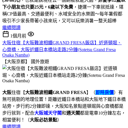
(50-80元)
，也就是說現在去一個銅板就能入園，
非夏季12歲以
下小朋友也只要25元，6歲以下免費
，捷運一下車就抵達，堪
稱CP值最高、交通最便利、水域安全的水樂園～每年暑假都
吸引不少家長帶著小孩來玩，又可以玩樂消暑一整天超棒
繼續閱讀
1個月前
大阪住宿【大阪難波相鐵GRAND FRESA飯店】近道頓堀、
心齋橋，大阪近鐵日本橋站走路2分鐘(Sotetsu Grand Fresa
Osaka Namba)
【大阪京都】
國外旅遊
大阪
住宿【
大阪難波相鐵GRAND FRESA
】（
即時房價
）有
無可挑剔的地理位置！距離近鐵日本橋站和大阪地下鐵日本橋
站旁，步行約2分鐘即達，大阪知名景點道頓堀與心齋橋都是
步行就到，配合
大阪城天守閣
和
通天閣
都是電車10分鐘左右，
相當便利！（
大阪必訪景點
）
繼續閱讀