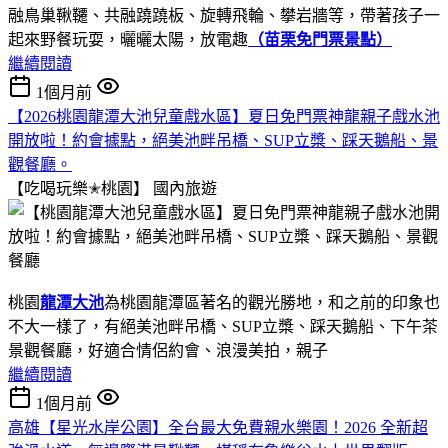
融鳥巢鞦韆、共融蹺蹺板、旋轉飛輪、攀岩牆等，帶著孩子一
起來野餐玩耍，曬曬太陽，放電趣
（苗栗免門票景點）
繼續閱讀
1個月前
【2026桃園龍潭大池兒童戲水區】夏日免門票神龍親子戲水池
開放啦！約會據點，絕美池畔吊橋、SUP立槳、踩天鵝船、景
觀餐廳。
【吃喝玩樂✭桃園】
國內旅遊
桃園
龍潭大池
為桃園龍潭區著名的觀光勝地，和之前的印象也
不大一樣了，有絕美池畔吊橋、SUP立槳、踩天鵝船、下午茶
景觀餐廳，好適合情侶約會、浪漫美拍，親子
繼續閱讀
1個月前
高雄【星光水岸公園】全台最大免費親水樂園！2026 全新超