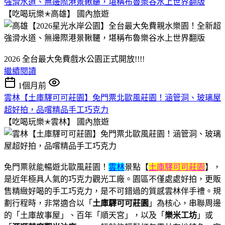
強滑水道、無邊際港景鞦韆，堪稱布魯樂谷水上世界翻版
【吃喝玩樂✭高雄】
國內旅遊
2026 全台最大免費戲水公園正式開放!!!!
繼續閱讀
1個月前
雲林【土庫驛可可莊園】免門票北歐風莊園！涵管洞、玻璃屋
超好拍，品嚐精品手工巧克力
【吃喝玩樂✭雲林】
國內旅遊
免門票就能暢遊北歐風莊園！
雲林
景點【
土庫驛可可莊園
】，
是近年極具人氣的巧克力觀光工廠。園區不僅處處好拍，更販
售精緻好喝的手工巧克力，是不可錯過的質感雲林伴手禮。規
劃行程時，非常適合以「
土庫驛可可莊園
」為核心，串聯周邊
的「土庫故事屋」、百年「順天宮」，以及「
樂米工坊
」或