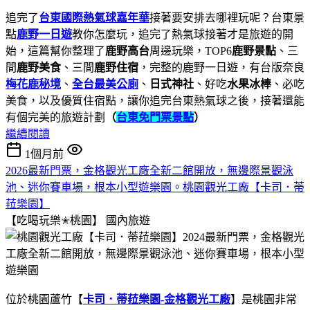
追完了
台東國際熱氣球嘉年華
接著要安排去哪裡玩呢？台東景
點
鹿野一日遊
教你怎麼玩，追完了熱氣球接著才是旅遊的開
始，這篇幫你整理了
鹿野高台
周邊玩樂，TOP6
鹿野景點
、三
間
鹿野美食
、三間
鹿野住宿
，完整的鹿野一日遊，有台版奈良
梅花鹿秘境
、
全台最美公廁
、
日式神社
、好吃
水果冰棒
、必吃
美食，以及優質住宿點，讓你追完台東熱氣球之後，接著還能
有個完美的旅遊計劃
（
台東免門票景點
）
繼續閱讀
1個月前
2026最新門票，金格觀光工廠全新二館開放，無邊際景觀泳
池、迷你賽車場，根本小型遊樂園。桃園觀光工廠【卡司．蒂
菈樂園】
【吃喝玩樂✭桃園】
國內旅遊
位於桃園蘆竹【
卡司．蒂菈樂園-金格觀光工廠
】是桃園非常