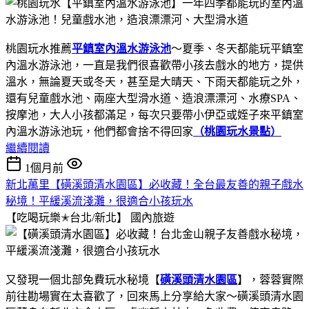
桃園玩水推薦
平鎮室內溫水游泳池
～夏季、冬天都能玩平鎮室
內溫水游泳池，一直是我們很喜歡帶小孩去戲水的地方，提供
溫水，無論夏天或冬天，甚至是大晴天、下雨天都能玩之外，
還有兒童戲水池、兩座大型滑水道、造浪漂漂河、水療SPA、
按摩池，大人小孩都滿足，每次只要帶小伊亞或姪子來平鎮室
內溫水游泳池玩，他們都會捨不得回家
（桃園玩水景點）
繼續閱讀
1個月前
新北萬里【磺溪頭清水園區】必收藏！全台最友善的親子戲水
秘境！平緩溪流淺灘，很適合小孩玩水
【吃喝玩樂✭台北/新北】
國內旅遊
又發現一個北部免費玩水秘境【
磺溪頭清水園區
】，蓉蓉實際
前往勘場實在太喜歡了，回來馬上分享給大家～磺溪頭清水園