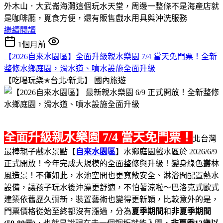
外木山．大武崙海灘這個玩水天堂，周邊一整條不是海產店就
是咖啡廳，覓食方便，還有販售戲水用具與沖洗服務
繼續閱讀
1個月前
【2026自來水園區】全面升級親水樂園 7/4 當天免門票！全新
整修水鄉庭園，滑水道、噴水設施全面升級
【吃喝玩樂✭台北/新北】
國內旅遊
全面升級親水樂園 7/4 當天免門票！
北台灣
最棒親子戲水景點【
自來水園區
】水鄉庭園戲水區於 2026/6/9
正式開放！今年完成大規模的全面整修與升級！變身綠色叢林
風造景！不僅如此，水池空間也更寬敞安全、淋浴間配置熱水
設備，讓孩子玩水後沖澡更舒適，不怕著涼啦～巴洛克式歐式
建築依舊歷久彌新，裝置藝術也變得更新穎，比較意外的是，
門票價格從始至終都沒有漲過，分為
夏季期間
和
非夏季期間