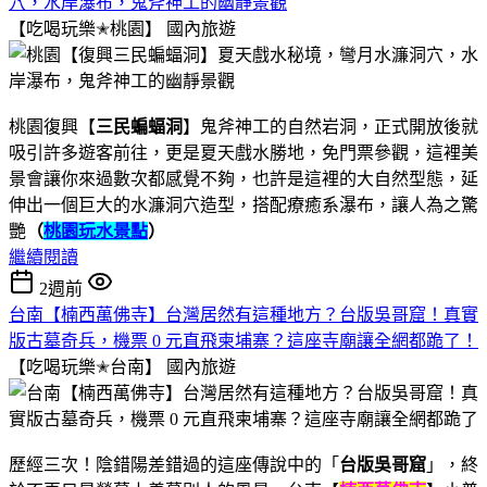
穴，水岸瀑布，鬼斧神工的幽靜景觀
【吃喝玩樂✭桃園】
國內旅遊
桃園復興【
三民蝙蝠洞
】鬼斧神工的自然岩洞，正式開放後就
吸引許多遊客前往，更是夏天戲水勝地，免門票參觀，這裡美
景會讓你來過數次都感覺不夠，也許是這裡的大自然型態，延
伸出一個巨大的水濂洞穴造型，搭配療癒系瀑布，讓人為之驚
艷
（
桃園玩水景點
）
繼續閱讀
2週前
台南【楠西萬佛寺】台灣居然有這種地方？台版吳哥窟！真實
版古墓奇兵，機票 0 元直飛柬埔寨？這座寺廟讓全網都跪了！
【吃喝玩樂✭台南】
國內旅遊
歷經三次！陰錯陽差錯過的這座傳說中的「
台版吳哥窟
」，終