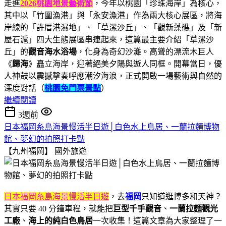
走進
2026桃園地景藝術節
，今年以桃園「珍珠海岸」為核心，
其中以「竹圍漁港」與「永安漁港」作為兩大核心展區，將海
岸線的「許厝港濕地」、「草漯沙丘」、「觀新藻礁」及「新
屋石滬」四大生態展區串連起來，這篇最主要介紹「草漯沙
丘」的
觀音海水浴場
，化身為奇幻沙灘。高聳的漂流木巨人
《
歸海
》矗立海岸，迎著絕美夕陽與遊人同框。開幕當日，優
人神鼓以震撼擊奏呼應潮汐海浪，正式開啟一場藝術與自然的
深度對話（
桃園免門票景點
）
繼續閱讀
3週前
日本福岡糸島海景慢活半日遊│白色水上鳥居、一蘭拉麵博物
館、夢幻的拍照打卡點
【九州福岡】
國外旅遊
日本福岡糸島海景慢活半日遊
，去
福岡
只知道逛博多和天神？
其實只要 40 分鐘車程，就能把
巨型千手觀音
、
一蘭拉麵觀光
工廠
、
海上的純白色鳥居
一次收集！這篇文章為大家整理了一