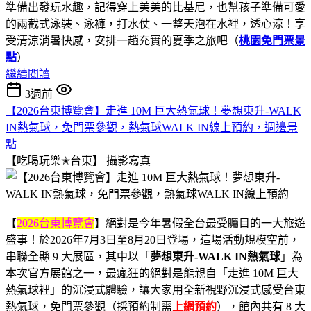
準備出發玩水趣，記得穿上美美的比基尼，也幫孩子準備可愛
的兩截式泳裝、泳褲，打水仗、一整天泡在水裡，透心涼！享
受清涼消暑快感，安排一趟充實的夏季之旅吧（
桃園免門票景
點
）
繼續閱讀
3週前
【2026台東博覽會】走進 10M 巨大熱氣球！夢想東升-WALK
IN熱氣球，免門票參觀，熱氣球WALK IN線上預約，週邊景
點
【吃喝玩樂✭台東】
攝影寫真
【
2026台東博覽會
】絕對是今年暑假全台最受矚目的一大旅遊
盛事！於2026年7月3日至8月20日登場，這場活動規模空前，
串聯全縣 9 大展區，其中以「
夢想東升-WALK IN熱氣球
」為
本次官方展館之一，最瘋狂的絕對是能親自「走進 10M 巨大
熱氣球裡」的沉浸式體驗，讓大家用全新視野沉浸式感受台東
熱氣球，免門票參觀（採預約制需
上網預約
），館內共有 8 大