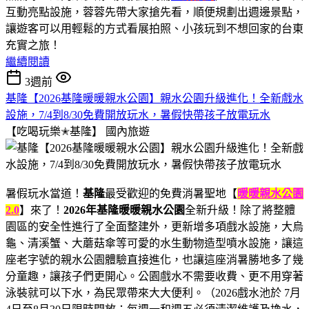
互動亮點設施，蓉蓉先帶大家搶先看，順便規劃出週邊景點，
讓遊客可以用輕鬆的方式看展拍照、小孩玩到不想回家的台東
充實之旅！
繼續閱讀
3週前
基隆【2026基隆暖暖親水公園】親水公園升級進化！全新戲水
設施，7/4到8/30免費開放玩水，暑假快帶孩子放電玩水
【吃喝玩樂✭基隆】
國內旅遊
暑假玩水當道！
基隆
最受歡迎的免費消暑聖地【
暖暖親水公園
2.0
】來了！
2026年基隆暖暖親水公園
全新升級！除了將整體
園區的安全性進行了全面整建外，更新增多項戲水設施，大烏
龜、清溪蟹、大蘑菇傘等可愛的水生動物造型噴水設施，讓這
座老字號的親水公園體驗直接進化，也讓這座消暑勝地多了幾
分童趣，讓孩子們更開心。公園戲水不需要收費、更不用穿著
泳裝就可以下水，為民眾帶來大大便利。（2026戲水池於 7月