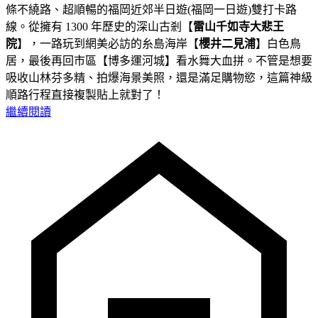
條不繞路、超順暢的福岡近郊半日遊(福岡一日遊)雙打卡路
線。從擁有 1300 年歷史的深山古剎【
雷山千如寺大悲王
院
】，一路玩到網美必訪的糸島海岸【
櫻井二見浦
】白色鳥
居，最後再回市區【博多運河城】看水舞大血拼。不管是想要
吸收山林芬多精、拍爆海景美照，還是滿足購物慾，這篇神級
順路行程直接複製貼上就對了！
繼續閱讀