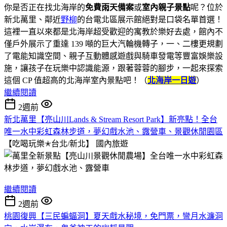
你是否正在找北海岸的
免費雨天備案
或
室內親子景點
呢？位於
新北萬里、鄰近
野柳
的台電北區展示館絕對是口袋名單首選！
這裡一直以來都是北海岸超受歡迎的寓教於樂好去處，館內不
僅戶外展示了重達 139 噸的巨大汽輪機轉子，一、二樓更規劃
了電能知識空間、親子互動體感遊戲與騎車發電等豐富娛樂設
施，讓孩子在玩樂中認識能源，跟著蓉蓉的腳步，一起來探索
這個 CP 值超高的北海岸室內景點吧！（
北海岸一日遊
）
繼續閱讀
2週前
新北萬里【亮山川Lands & Stream Resort Park】新亮點！全台
唯一水中彩虹森林步道，夢幻戲水池、露營車、景觀休閒園區
【吃喝玩樂✭台北/新北】
國內旅遊
繼續閱讀
2週前
桃園復興【三民蝙蝠洞】夏天戲水秘境，免門票，彎月水濂洞