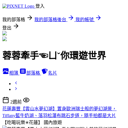
登入
我的部落格
我的部落格後台
我的帳號
登出
蓉蓉牽手☜ㄩˇ你環遊世界
相簿
部落格
名片
2週前
花蓮壽豐【雲山水夢幻湖】置身歐洲瑞士般的夢幻湖景，
Tiffany藍牛奶湖、落羽松瀑布跳石步道，隨手拍都是大片
【吃喝玩樂✭花蓮】
國內旅遊