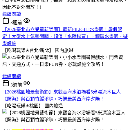
4日至8月30日限時開放；每週一和週五必須清潔維護及換水，
因此不對外開放！）
繼續閱讀
3週前
【2026臺北市立兒童新樂園】最新PILIGILI水樂園！暑假限
定！大型水上氣墊闖關，超值「水陸聯票」，體驗水樂園、遊
樂設施
【吃喝玩樂✭台北/新北】
國內旅遊
繼續閱讀
3週前
【2026桃園地景藝術節】來觀音海水浴場看5米漂流木巨人
《歸海》與百顆竹編珍珠，巧遇最美西海岸夕陽！
【吃喝玩樂✭桃園】
國內旅遊