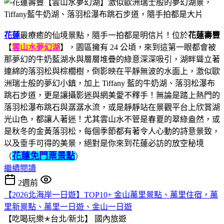
花蓮
最療癒的仙境景點，隨手一拍都是明信片！位於
花蓮壽豐
【
雲山水夢幻湖
】，園區擁有 24 公頃，來到這第一眼都會被
那夢幻的牛奶藍湖水與層層堆疊的綠意深深吸引，湖畔聳立著
連綿的落羽松與棕櫚樹，倒影映在平靜無波的水面上，激似歐
洲瑞士般的夢幻小鎮，加上 Tiffany 藍的牛奶湖、落羽松瀑布
跳石步道，更是讓攝影迷與網美愛不釋手！無論是踏上熱門的
落羽松瀑布跳石與潺潺水流，或是靜靜站在景觀平台上欣賞湖
光山色，都讓人著迷！尤其雲山水不管是春夏的翠綠盎然，或
是秋冬的金黃落羽松，每個季節都有著令人心動的詩意景致，
以及垂手可得的美景，絕對是你來到花蓮必訪的放空秘境
花蓮免門票景點
（
）
繼續閱讀
2週前
【2026北海岸一日遊】TOP10+ 金山萬里景點、萬里住宿，萬
里新景點、萬里一日遊、金山一日遊
【吃喝玩樂✭台北/新北】
國內旅遊