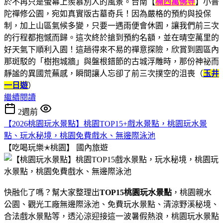
於不再只是螢幕上羨慕別人的風景。台南【
楠西萬佛寺
】小普
陀禪修公園，宛如真實版古墓奇兵！因為嚴格的預約與投保
制，加上山區氣候多變，只要一遇雨便會休園，讓我們前三次
的行程都抱憾而歸。這次終於搶到預約名額，並在晴空萬里的
好天氣下順利入園！這趟得來不易的禪意探險，欣賞到園區內
那斑駁的「樹抱城牆」與盤根錯節的古城浮雕時，那份神祕而
靜謐的異國荒蕪感，瞬間讓人忘卻了前三次撲空的沮喪（
玉井
一日遊
）
繼續閱讀
2週前
【2026桃園玩水景點】桃園TOP15+戲水景點，桃園玩水景
點、玩水秘境，桃園免費戲水、無邊際泳池
【吃喝玩樂✭桃園】
國內旅遊
快融化了嗎？幫大家整理出
TOP15桃園玩水景點
，桃園親水
公園、觀光工廠無邊際泳池、免費玩水景點、清涼野溪秘境、
合法戲水景點等，透沁涼迎接這一波暑假熱浪，桃園玩水景點