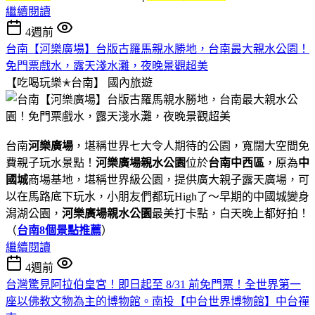
繼續閱讀
4週前
台南【河樂廣場】台版古羅馬親水勝地，台南最大親水公園！
免門票戲水，露天淺水灘，夜晚景觀超美
【吃喝玩樂✭台南】
國內旅遊
台南
河樂廣場
，堪稱世界七大令人期待的公園，寬闊大空間免
費親子玩水景點！
河樂廣場親水公園
位於
台南中西區
，原為
中
國城
商場基地，堪稱世界級公園，提供廣大親子露天廣場，可
以在馬路底下玩水，小朋友們都玩High了～早期的中國城變身
潟湖公園，
河樂廣場親水公園
最美打卡點，白天晚上都好拍！
（
台南8個景點推薦
）
繼續閱讀
4週前
台灣驚見阿拉伯皇宮！即日起至 8/31 前免門票！全世界第一
座以佛教文物為主的博物館。南投【中台世界博物館】中台禪