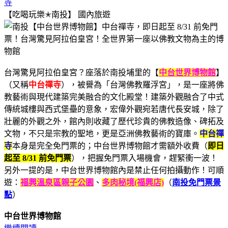
寺
【吃喝玩樂✭南投】
國內旅遊
台灣驚見阿拉伯皇宮？座落於南投埔里的【
中台世界博物館
】
（又稱
中台禪寺
），被譽為「台灣佛教羅浮宮」，是一座將佛
教藝術與現代建築完美融合的文化殿堂！建築外觀融合了中式
傳統城樓與西式堡壘的意象，宏偉外觀宛若唐代長安城，除了
壯麗的外觀之外，館內則收藏了歷代珍貴的佛教造像、碑拓及
文物，不只是宗教的聖地，更是亞洲佛教藝術的寶庫。
中台禪
寺
本身是完全免門票的；中台世界博物館才需額外收費（
即日
起至 8/31 前免門票
），把握免門票入場機會，趕緊衝一波！
另外一提的是，中台世界博物館內是禁止任何拍攝動作！可順
遊：
福興溫泉區親子公園
、
多肉秘境(福興店)
（
南投免門票景
點
）
中台世界博物館