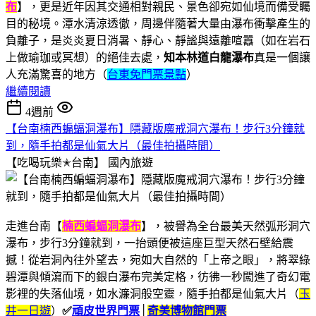
布
】，更是近年因其交通相對親民、景色卻宛如仙境而備受矚
目的秘境。潭水清涼透徹，周邊伴隨著大量由瀑布衝擊產生的
負離子，是炎炎夏日消暑、靜心、靜謐與遠離喧囂（如在岩石
上做瑜珈或冥想）的絕佳去處，
知本林道白龍瀑布
真是一個讓
人充滿驚喜的地方（
台東免門票景點
）
繼續閱讀
4週前
【台南楠西蝙蝠洞瀑布】隱藏版魔戒洞穴瀑布！步行3分鐘就
到，隨手拍都是仙氣大片（最佳拍攝時間）
【吃喝玩樂✭台南】
國內旅遊
走進台南【
楠西蝙蝠洞瀑布
】，被譽為全台最美天然弧形洞穴
瀑布，步行3分鐘就到，一抬頭便被這座巨型天然石壁給震
撼！從岩洞內往外望去，宛如大自然的「上帝之眼」，將翠綠
碧潭與傾瀉而下的銀白瀑布完美定格，彷彿一秒闖進了奇幻電
影裡的失落仙境，如水濂洞般空靈，隨手拍都是仙氣大片（
玉
井一日遊
）
✅
頑皮世界門票
│
奇美博物館門票