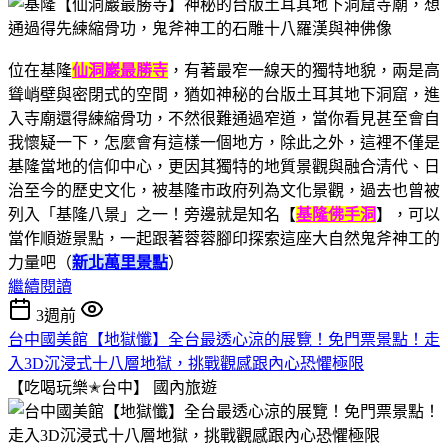
位在基隆
仙洞巖最勝寺
，有著最窄一線天的獨特地貌，兩是高
聳峭壁與密閉式的空間，猶如神秘的台版土耳其地下洞窟，進
入寺廟還得練縮骨功，不然很難通過窄道，當你看見甚至會自
我懷疑一下，怎麼會有這樣一個地方，除此之外，這裡不僅是
基隆當地的信仰中心，更因其獨特的地質景觀與融合清代、日
治至今的歷史文化，被基隆市政府列為文化景觀，過去也曾被
列入「基隆八景」之一！旁邊就是知名【
基隆佛手洞
】，可以
當作順遊景點，一起跟著蓉蓉腳印探索這座大自然鬼斧神工的
力量吧（
新北萬里景點
）
繼續閱讀
3週前
台中國美館【地獄懺】全台最透心涼的展覽！免門票景點！走
入3D沉浸式十八層地獄，挑戰觀感跟內心恐懼極限
【吃喝玩樂✭台中】
國內旅遊