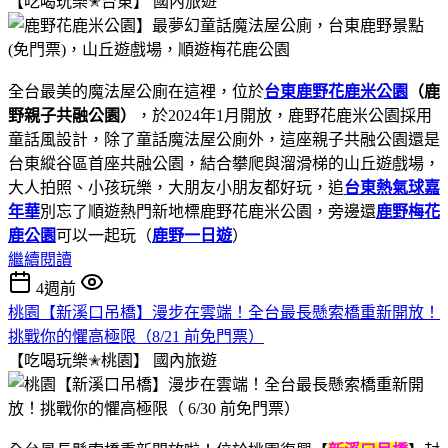
【吃喝玩樂✭台東】
國內旅遊
全台最美的魔法屋公廁在這裡，位於
台東鹿野花鹿米公園
（
鹿
野親子共融公園
）
，於2024年1月開放，鹿野花鹿米公園採用
童話風設計，除了童話魔法屋公廁外，這座親子共融公園還是
台東縱谷區首座共融公園，結合攀爬與溜滑梯的山丘遊戲場，
大人拍照、小孩玩樂，大朋友小朋友都好玩，追
台東熱氣球嘉
年華
別忘了順遊熱門新地標鹿野花鹿米公園，旁邊還
鹿野梅花
鹿公園
可以一起玩（
鹿野一日遊
）
繼續閱讀
4週前
桃園【新溪口吊橋】漫步在雲端！全台最長懸索橋重新開放！
挑戰你的懼高極限（8/21 前免門票）
【吃喝玩樂✭桃園】
國內旅遊