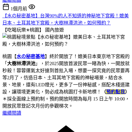
繼續閱讀
1個月前
【水の秘密基地】台灣90%的人不知道的神秘地下宮殿！媲美
日本、土耳其地下宮殿，大樹林滯洪池，如何預約？
【吃喝玩樂✭桃園】
國內旅遊
桃園【
水の秘密基地
】終於開放了！媲美日本東京地下宮殿的
「
大樹林滯洪池
」，於2025開放首波民眾一睹為快，一開放就
秒殺！蓉蓉運氣太好搶到首批入場，想要一探究竟的民眾要再
等2月了，仿造日本、土耳其地下宮殿的神秘場景，結合水
景、地景，還有LED燈光，更多了一份神秘感，搭配木棧道建
設，讓環境更美化，勢必成為桃園打卡新地標！
（
預約點我
）
＊採全面線上預約制。預約開放時間為每月 15 日上午 10:00，
開放民眾登記次月份的參觀梯次。
繼續閱讀