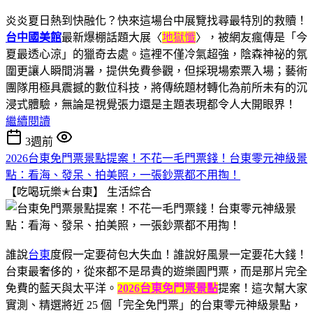
炎炎夏日熱到快融化？快來這場台中展覽找尋最特別的救贖！
台中國美館
最新爆棚話題大展〈
地獄懺
〉，被網友瘋傳是「今
夏最透心涼」的獵奇去處。這裡不僅冷氣超強，陰森神祕的氛
圍更讓人瞬間消暑，提供免費參觀，但採現場索票入場；藝術
團隊用極具震撼的數位科技，將傳統題材轉化為前所未有的沉
浸式體驗，無論是視覺張力還是主題表現都令人大開眼界！
繼續閱讀
3週前
2026台東免門票景點提案！不花一毛門票錢！台東零元神級景
點：看海、發呆、拍美照，一張鈔票都不用掏！
【吃喝玩樂✭台東】
生活綜合
誰說
台東
度假一定要荷包大失血！誰說好風景一定要花大錢！
台東最奢侈的，從來都不是昂貴的遊樂園門票，而是那片完全
免費的藍天與太平洋。
2026台東免門票景點
提案！這次幫大家
實測、精選將近 25 個「完全免門票」的台東零元神級景點，