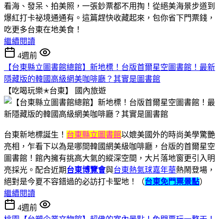
看海、發呆、拍美照，一張鈔票都不用掏！從絕美海景步道到
爆紅打卡祕境通通有。這篇趕快收藏起來，包你省下門票錢，
吃更多台東在地美食！
繼續閱讀
4週前
【台東縣立圖書館總館】新地標！台版首爾星空圖書館！最新
隱藏版的韓國高級網美咖啡廳？其實是圖書館
【吃喝玩樂✭台東】
國內旅遊
台東新地標誕生！
台東縣立圖書館
以媲美國外的時尚美學驚艷
亮相，乍看下以為是哪間韓國網美級咖啡廳，台版的首爾星空
圖書館！館內擁有挑高大氣的縱深空間，大片落地窗更引入明
亮採光。配合近期
台東博覽會
與
台東熱氣球嘉年華
熱鬧登場，
絕對是今夏不容錯過的必訪打卡聖地！（
台東免門票景點
）
繼續閱讀
4週前