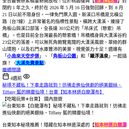
全台最長懸索橋重新開放啦！位於桃園復興【
新溪口吊橋
】封
閉約 1 年之久，終於在 2026 年 5 月 16 日強勢回歸，到 8 月
21 日以前不限身份，一律免門票入園。新溪口吊橋是北橫公
路（台7線）上非常著名的指標性景點，橫跨大漢溪、連接了
角板山與溪口部落，全長達 303公尺的「吊床式（懸索）吊
橋」，也是目前全台灣最長的懸索橋！吊橋橋身與大漢溪谷約
23公尺的落差，可以無死角飽覽寬闊的大漢溪風貌、翠綠的群
山環抱，以及石門水庫豐沛的美景，視覺張力十足！週邊有
「
小烏來天空步道
」、「
角板山公園
」和「
羅浮溫泉
」一起插
旗！（
大溪免費景點
）
繼續閱讀
4週前
秘境不藏私！下車走路就到！彷彿走進仙俠劇的絕美銀絲、
Tiffany 藍的精靈仙境！台東【知本林道白龍瀑布】
【吃喝玩樂✭台東】
國內旅遊
台東知本秘境推薦！隱藏在知本林道深處的【
知本林道白龍瀑