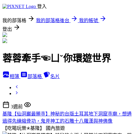
登入
我的部落格
我的部落格後台
我的帳號
登出
蓉蓉牽手☜ㄩˇ你環遊世界
相簿
部落格
名片
3週前
基隆【仙洞巖最勝寺】神秘的台版土耳其地下洞窟寺廟，想通
過得先練縮骨功，鬼斧神工的石雕十八羅漢與神佛像
【吃喝玩樂✭基隆】
國內旅遊