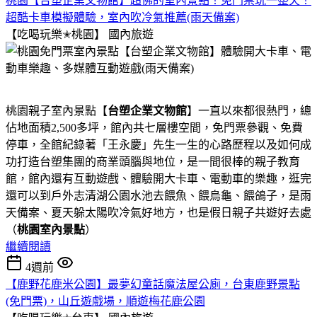
桃園【台塑企業文物館】超佛的室內景點！免門票玩一整天！
超酷卡車模擬體驗，室內吹冷氣推薦(雨天備案)
【吃喝玩樂✭桃園】
國內旅遊
桃園親子室內景點【
台塑企業文物館
】一直以來都很熱門，總
佔地面積2,500多坪，館內共七層樓空間，免門票參觀、免費
停車，全館紀錄著「王永慶」先生一生的心路歷程以及如何成
功打造台塑集團的商業頭腦與地位，是一間很棒的親子教育
館，館內還有互動遊戲、體驗開大卡車、電動車的樂趣，逛完
還可以到戶外志清湖公園水池去餵魚、餵烏龜、餵鴿子，是雨
天備案、夏天躲太陽吹冷氣好地方，也是假日親子共遊好去處
（
桃園室內景點
）
繼續閱讀
4週前
【鹿野花鹿米公園】最夢幻童話魔法屋公廁，台東鹿野景點
(免門票)，山丘遊戲場，順遊梅花鹿公園