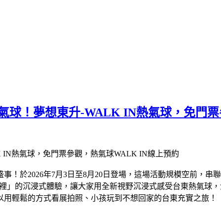
大熱氣球！夢想東升-WALK IN熱氣球，免門
！於2026年7月3日至8月20日登場，這場活動規模空前，串聯
氣球裡」的沉浸式體驗，讓大家用全新視野沉浸式感受台東熱氣球
以用輕鬆的方式看展拍照、小孩玩到不想回家的台東充實之旅！