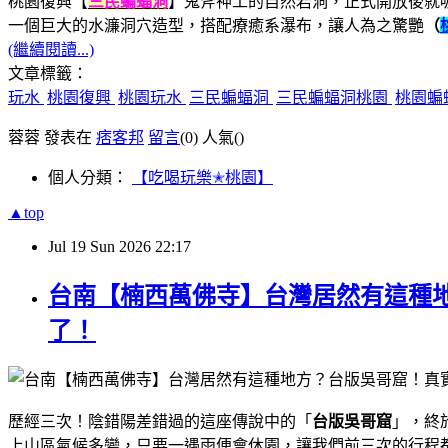
桃園復興【
三民蝙蝠洞
】鬼斧神工的自然岩洞，正式開放後就
一個巨大的水濂洞穴造型，搭配療癒系瀑布，讓人為之驚艷
（
(繼續閱讀...)
文章標籤：
玩水
桃園復興
桃園玩水
三民蝙蝠洞
三民蝙蝠洞桃園
桃園蝙
蓉蓉 發表在
痞客邦
留言
(0)
人氣(
)
個人分類：
【吃喝玩樂✭桃園】
▲top
Jul
19
Sun
2026
22:17
台南【楠西萬佛寺】台灣居然有這種地
了！
歷經三次！陰錯陽差錯過的這座傳說中的「
台版吳哥窟
」，終
上山區氣候多變，只要一遇雨便會休園，讓我們前三次的行程