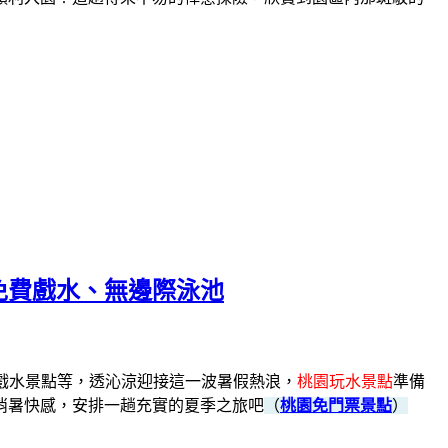
園免費戲水、無邊際泳池
戲水景點等，
透沁涼迎接這一波暑假熱浪，
桃園玩水景點
準備
消暑快感，安排一趟充實的夏季之旅吧
（
桃園免門票景點
）