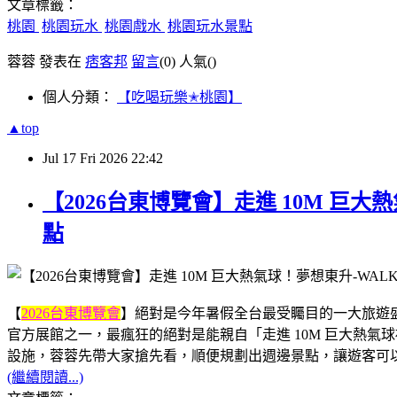
文章標籤：
桃園
桃園玩水
桃園戲水
桃園玩水景點
蓉蓉 發表在
痞客邦
留言
(0)
人氣(
)
個人分類：
【吃喝玩樂✭桃園】
▲top
Jul
17
Fri
2026
22:42
【2026台東博覽會】走進 10M 巨
點
【
2026台東博覽會
】絕對是今年暑假全台最受矚目的一大旅遊盛事
官方展館之一，最瘋狂的絕對是能親自「走進 10M 巨大熱
設施，蓉蓉先帶大家搶先看，順便規劃出週邊景點，讓遊客可
(繼續閱讀...)