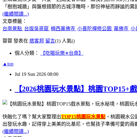
「樹抱城牆」與盤根錯節的古城浮雕時，那份神祕而靜謐的異
(繼續閱讀...)
文章標籤：
台南景點
台版吳哥窟
楠西萬佛寺
小普陀禪修公園
萬佛寺
小
蓉蓉 發表在
痞客邦
留言
(1)
人氣(
)
個人分類：
【吃喝玩樂✭台南】
▲top
Jul
19
Sun
2026
08:00
【2026桃園玩水景點】桃園TOP1
快融化了嗎？
幫大家整理出
TOP15桃園玩水景點
，
桃園親水公
出發玩水趣，
記得穿上美美的比基尼，
也幫孩子準備可愛的兩
(繼續閱讀...)