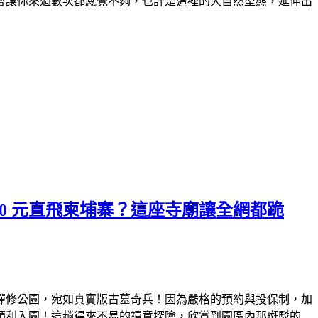
會讓你來過數次都感覺不夠，
也許是這裡的大自然型態，延伸出
0 元直飛柬埔寨？這座寺廟讓全網都跪
禪修公園，宛如真實版古墓奇兵！因為嚴格的預約與投保制，加
順利入園！這趟得來不易的禪意探險，欣賞到園區內那斑駁的