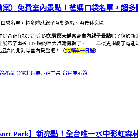
備案）免費室內景點！爸媽口袋名單，超多
你是否正在找北海岸的
免費雨天備案
或
室內親子景點
呢？位於新
展示了重達 139 噸的巨大汽輪機轉子，一、二樓更規劃了電
值超高的北海岸室內景點吧！（
北海岸一日遊
）
館評論
台電北區展示館門票
台電展示館
am Resort Park】新亮點！全台唯一水