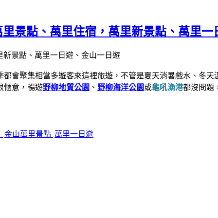
 金山萬里景點、萬里住宿，萬里新景點、萬里
季都會聚集相當多遊客來這裡旅遊，不管是夏天消暑戲水、冬天
很愜意，暢遊
野柳地質公園
、
野柳海洋公園
或
龜吼漁港
都沒問題
角
金山萬里景點
萬里一日遊