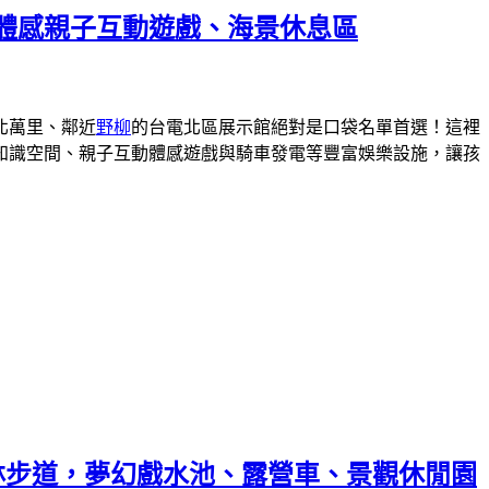
體感親子互動遊戲、海景休息區
北萬里、鄰近
野柳
的台電北區展示館絕對是口袋名單首選！這裡
能知識空間、親子互動體感遊戲與騎車發電等豐富娛樂設施，讓孩
中彩虹森林步道，夢幻戲水池、露營車、景觀休閒園