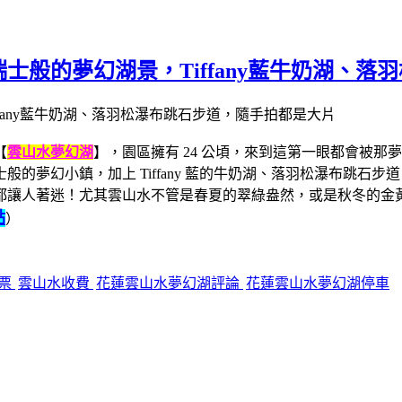
士般的夢幻湖景，Tiffany藍牛奶湖、落
【
雲山水夢幻湖
】，園區擁有 24 公頃，來到這第一眼都會被
的夢幻小鎮，加上 Tiffany 藍的牛奶湖、落羽松瀑布跳石
都讓人著迷！尤其雲山水不管是春夏的翠綠盎然，或是秋冬的金
點
）
門票
雲山水收費
花蓮雲山水夢幻湖評論
花蓮雲山水夢幻湖停車