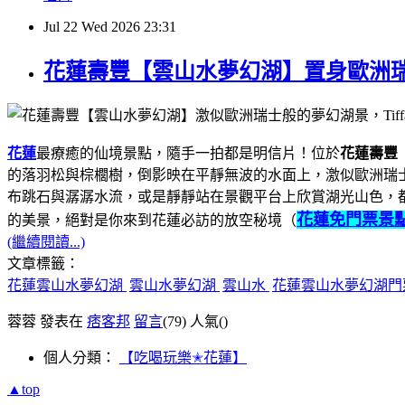
Jul
22
Wed
2026
23:31
花蓮壽豐【雲山水夢幻湖】置身歐洲瑞
花蓮
最療癒的仙境景點，隨手一拍都是明信片！位於
花蓮壽豐
的落羽松與棕櫚樹，倒影映在平靜無波的水面上，激似歐洲瑞士般
布跳石與潺潺水流，或是靜靜站在景觀平台上欣賞湖光山色，
花蓮免門票景
的美景，絕對是你來到花蓮必訪的放空秘境（
(繼續閱讀...)
文章標籤：
花蓮雲山水夢幻湖
雲山水夢幻湖
雲山水
花蓮雲山水夢幻湖
蓉蓉 發表在
痞客邦
留言
(79)
人氣(
)
個人分類：
【吃喝玩樂✭花蓮】
▲top