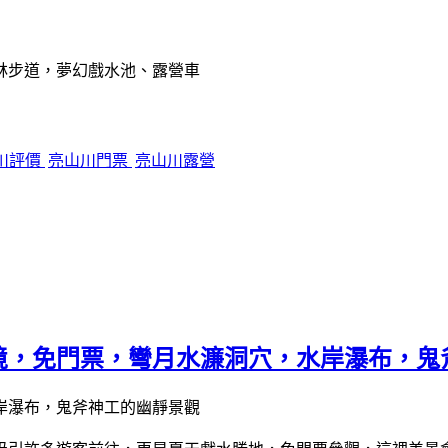
川評價
亮山川門票
亮山川露營
境，免門票，彎月水濂洞穴，水岸瀑布，鬼