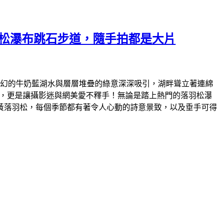
羽松瀑布跳石步道，隨手拍都是大片
那夢幻的牛奶藍湖水與層層堆疊的綠意深深吸引，湖畔聳立著連綿
步道，更是讓攝影迷與網美愛不釋手！無論是踏上熱門的落羽松瀑
黃落羽松，每個季節都有著令人心動的詩意景致，以及垂手可得