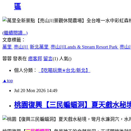
區
(繼續閱讀...)
文章標籤：
萬里
亮山川
新北萬里
亮山川Lands & Stream Resort Park
亮山
蓉蓉 發表在
痞客邦
留言
(1)
人氣(
)
個人分類：
【吃喝玩樂✭台北/新北】
▲top
Jul
20
Mon
2026
14:49
桃園復興【三民蝙蝠洞】夏天戲水秘