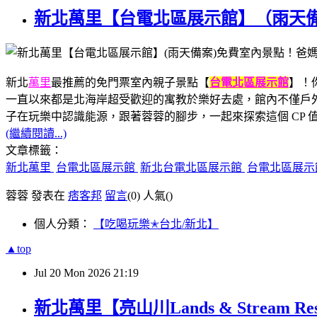
新北萬里【台電北區展示館】（雨天
新北
萬里
最推薦的免門票室內親子景點【
台電北區展示館
】！
一直以來都是北海岸超受歡迎的寓教於樂好去處，館內不僅戶外
子在玩樂中認識能源，跟著蓉蓉的腳步，一起來探索這個 CP 
(繼續閱讀...)
文章標籤：
新北萬里
台電北區展示館
新北台電北區展示館
台電北區展示
蓉蓉 發表在
痞客邦
留言
(0)
人氣(
)
個人分類：
【吃喝玩樂✭台北/新北】
▲top
Jul
20
Mon
2026
21:19
新北萬里【亮山川Lands & Stre