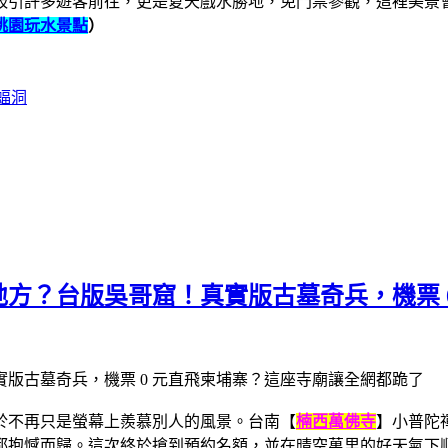
吸引許多遊客前往，更是夏天戲水勝地，免門票參觀，
這裡美景
桃園玩水景點
）
蝠洞
方？台版吳哥窟！真實版古墓奇兵，機票 
於不再只是螢幕上羨慕別人的風景。台南【
楠西萬佛寺
】小普陀
都抱憾而歸。這次終於搶到預約名額，並在晴空萬里的好天氣下