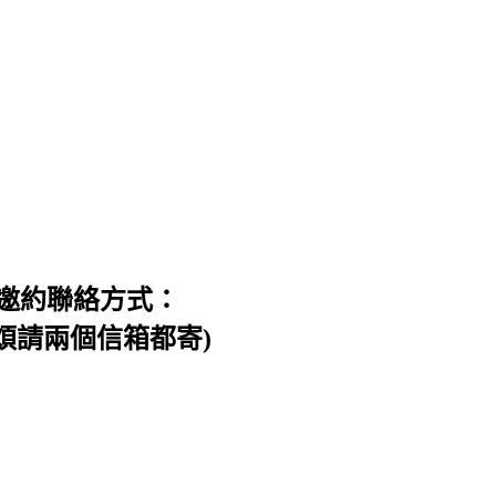
邀約聯絡方式：
信件，煩請兩個信箱都寄)