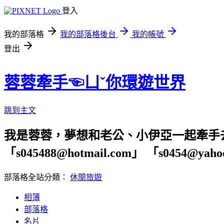
登入
我的部落格
我的部落格後台
我的帳號
登出
蓉蓉牽手☜ㄩˇ你環遊世界
跳到主文
我是蓉蓉，夢想和老公、小伊亞一起牽手
「s045488@hotmail.com」 「s04
部落格全站分類：
休閒旅遊
相簿
部落格
名片