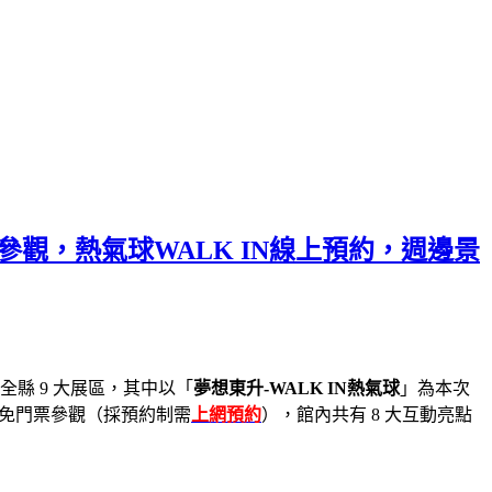
票參觀，熱氣球WALK IN線上預約，週邊景
全縣 9 大展區，其中以「
夢想東升-WALK IN熱氣球
」為本次
，免門票參觀（採預約制需
上網預約
），館內共有 8 大互動亮點