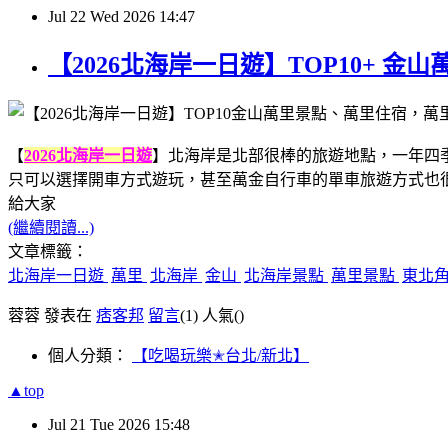
Jul
22
Wed
2026
14:47
【2026北海岸一日遊】TOP10+
【
2026北海岸一日遊
】北海岸是北部很棒的旅遊地點，一年四
只可以選擇開車方式遊玩，甚至萬金自行車的單車旅遊方式也
給大家
(繼續閱讀...)
文章標籤：
北海岸一日遊
萬里
北海岸
金山
北海岸景點
萬里景點
東北
蓉蓉 發表在
痞客邦
留言
(1)
人氣(
)
個人分類：
【吃喝玩樂✭台北/新北】
▲top
Jul
21
Tue
2026
15:48