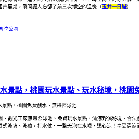
國荒蕪感，瞬間讓人忘卻了前三次撲空的沮喪（
玉井一日遊
）
普陀公園
5+戲水景點，桃園玩水景點、玩水秘境，桃
園、觀光工廠無邊際泳池、免費玩水景點、清涼野溪秘境、合法
截式泳裝、泳褲，
打水仗、一整天泡在水裡，透心涼！享受清涼