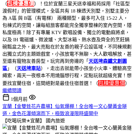
包棟優惠價
（
）！位於宜蘭三星天送幸福和苑採用「社區型
渡假村」的管理模式，全區共有 18 棟透天別墅，別墅主要分
為 A區 與 B區（有電梯） 兩種類型，最多可入住 15-22 人，
包棟式的空間，讓每組旅客都能完全獨享整棟的室內空間，隱
私度極高！除了有專屬 KTV 歡唱設備、獨立的電動麻將桌，
以及 IH 電磁爐、微波爐、大型冰箱、熱水壺及齊全的烹飪鍋
碗瓢盆之外，最大亮點在於友善的親子公設區域，不同棟規劃
出獨立式的主題遊戲室，小孩放電不無聊、大人歡唱解放，甚
至還有寵物友善房型。玩完再到旁邊的「
天送埤森鐵文創園
區
」（
天送埤車站
），走出去就能帶小孩坐小火車、體驗高空
繩索，兩天一夜根本不用燒腦想行程，定點玩就超級充實！想
包棟優惠價
要找宜蘭住宿，這間絕對是最佳住宿首選！（
）
繼續閱讀
1個月前
宜蘭【金雙甡花卉農場】仙氣爆棚！全台唯一文心蘭黃金隧
道，金色花瀑傾瀉而下，極致浪漫限時盛開中
【吃喝玩樂✭宜蘭】
國內旅遊