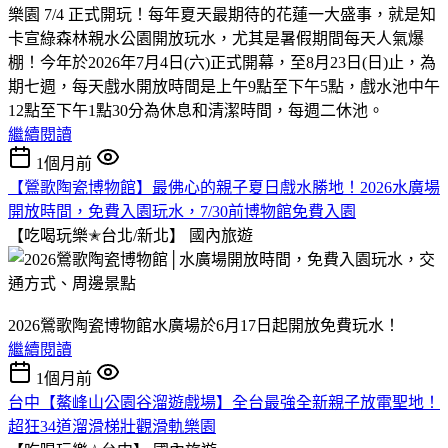
樂園 7/4 正式開玩！每年夏天最期待的花蓮一大盛事，就是知
卡宣綠森林親水公園開放玩水，尤其是暑假期間每天人氣爆
棚！今年於2026年7月4日(六)正式開幕，至8月23日(日)止，為
期七週，每天戲水開放時間是上午9點至下午5點，戲水池中午
12點至下午1點30分為休息和清潔時間，每週二休池。
繼續閱讀
1個月前
【鶯歌陶瓷博物館】最佛心的親子夏日戲水勝地！2026水廣場
開放時間，免費入園玩水，7/30前博物館免費入園
【吃喝玩樂✭台北/新北】
國內旅遊
2026鶯歌陶瓷博物館水廣場於6月17日起開放免費玩水！
繼續閱讀
1個月前
台中【鰲峰山公園谷溜遊戲場】全台最強全新親子放電聖地！
超狂34道溜滑梯壯觀滑軌樂園