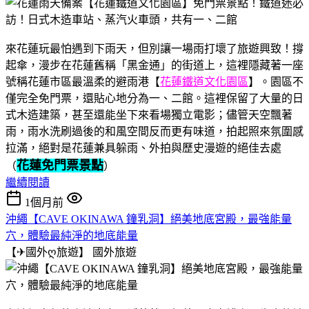
來花蓮玩最怕遇到下雨天，但別讓一場雨打壞了旅遊興致！撐
起傘，漫步在花蓮舊稱「黑金通」的街道上，這裡隱藏著一座
號稱花蓮市區最溫柔的避雨港【
花蓮鐵道文化園區
】。園區不
僅完全免門票，還貼心地分為一、二館。這裡保留了大量的日
式木造建築，甚至還能坐下來看場獨立電影；儘管天空飄著
雨，雨水洗刷過後的和風空間反而更有味道，拍起照來氛圍感
拉滿，絕對是花蓮兼具躲雨、外拍與歷史漫遊的絕佳去處
花蓮免門票景點
（
）
繼續閱讀
1個月前
沖繩【CAVE OKINAWA 鐘乳洞】絕美地底宮殿，最強能量
穴，體驗最純淨的地底能量
【✈國外ღ旅遊】
國外旅遊