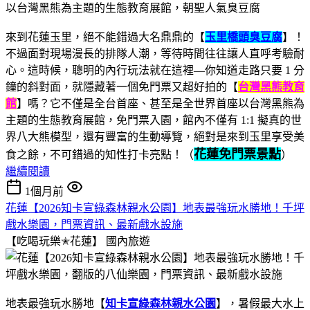
來到花蓮玉里，絕不能錯過大名鼎鼎的【
玉里橋頭臭豆腐
】！
不過面對現場漫長的排隊人潮，等待時間往往讓人直呼考驗耐
心。這時候，聰明的內行玩法就在這裡—你知道走路只要 1 分
鐘的斜對面，就隱藏著一個免門票又超好拍的【
台灣黑熊教育
館
】嗎？它不僅是全台首座、甚至是全世界首座以台灣黑熊為
主題的生態教育展館，免門票入園，館內不僅有 1:1 擬真的世
界八大熊模型，還有豐富的生動導覽，絕對是來到玉里享受美
花蓮免門票景點
食之餘，不可錯過的知性打卡亮點！（
）
繼續閱讀
1個月前
花蓮【2026知卡宣綠森林親水公園】地表最強玩水勝地！千坪
戲水樂園，門票資訊、最新戲水設施
【吃喝玩樂✭花蓮】
國內旅遊
地表最強玩水勝地【
知卡宣綠森林親水公園
】，暑假最大水上