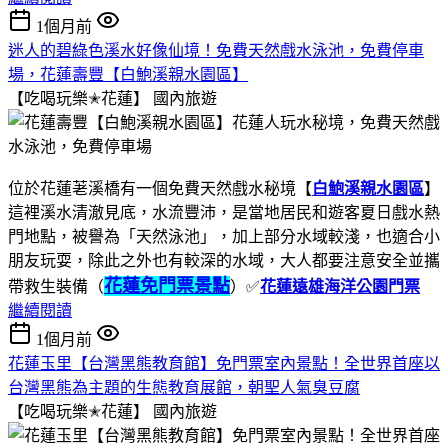
1個月前
迷人的碧綠色溪水好像仙境！免費天然戲水泳池，免費停車
場，花蓮壽豐【白鮑溪親水園區】
【吃喝玩樂✭花蓮】
國內旅遊
位於花蓮荖溪橋有一個免費天然戲水秘境【
白鮑溪親水園區
】
這裡溪水清澈見底，水流豐沛，是當地居民和遊客夏日戲水熱
門地點，被譽為「天然泳池」，加上部分水域較淺，也適合小
朋友玩耍，除此之外也有較深的水域，大人都要注意安全並攜
花蓮免門票景點
帶救生裝備（
）✅
花蓮遠雄海洋公園門票
繼續閱讀
1個月前
花蓮玉里【台灣黑熊教育館】免門票室內景點！全世界首座以
台灣黑熊為主題的生態教育展館，朝聖人氣臭豆腐
【吃喝玩樂✭花蓮】
國內旅遊