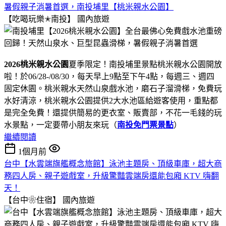
暑假親子消暑首選，南投埔里【桃米親水公園】
【吃喝玩樂✭南投】
國內旅遊
2026桃米親水公園
夏季限定！南投埔里景點桃米親水公園開放
啦！於06/28-/08/30，每天早上9點至下午4點，每週三、週四
固定休園。桃米親水天然山泉戲水池，磨石子溜滑梯，免費玩
水好清涼，桃米親水公園提供2大水池區給遊客使用，重點都
是完全免費！還提供簡易的更衣室、販賣部，不花一毛錢的玩
水景點，一定要帶小朋友來玩（
南投免門票景點
）
繼續閱讀
1個月前
台中【水雲端旗艦概念旅館】泳池主題房、頂級車庫，超大商
務四人房、親子遊戲室，升級驚豔雲端房還能包廂 KTV 嗨翻
天！
【台中❀住宿】
國內旅遊