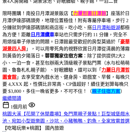
限時團購！南投日月潭湖景飯店【
力麗哲園日潭館
】座落於日
月潭伊達邵碼頭旁，地理位置極佳！附有專屬停車場，步行 2
分鐘就到伊達邵碼頭和商店街，吃小吃、搭
日月潭船遊湖
都極
為方便！距離
日月潭纜車
車站也只需步行約 11 分鐘，完全不
用煩惱車子停放的問題。日潭館最受歡迎的房型莫過於「
豪華
湖景四人房
」，可以用零死角的視野欣賞日月潭從清晨的薄霧
到黃昏的夕陽落日。
蓉蓉獨家住宿方案
：除了提供提供2大2
小、一泊一食，甚至包辦兩大頂級親子景點門票（水与松萌萌
園、魯魯札札親子館）、好眠體驗，還可以到「
力麗日月潭哲
園會館
」去享受室內戲水池、健身房、遊戲室、早餐，每晚只
要 4,XXX 起，性價比非常高、CP值超好！續住更划算每晚只
要 $3,800，多住一晚省更多，不可不住！（
親子住宿方案
）
繼續閱讀
1個月前
桃園大溪【花開了休閒農場】免門票親子景點！巨型城堡戲水
池、宛如小型遊樂園，沙坑、小豬鴨鴨、釣魚，全家放電首選
【吃喝玩樂✭桃園】
國內旅遊