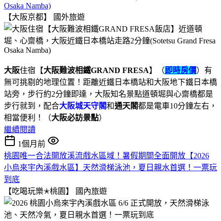
Osaka Namba)
【大阪京都】
國外旅遊
大阪
住宿【
大阪難波相鐵GRAND FRESA
】（
即時房價
）有
無可挑剔的地理位置！距離近鐵日本橋站和大阪地下鐵日本橋
站旁，步行約2分鐘即達，大阪知名景點道頓堀與心齋橋都是
步行就到，配合
大阪城天守閣
和
通天閣
都是電車10分鐘左右，
相當便利！（
大阪必訪景點
）
繼續閱讀
1個月前
桃園唯一合法開放溪流戲水區域！暑假期間全面開放【2026
小烏來宇內溪戲水區】天然滑梯泳池，夏日親水首選！一票玩
到底
【吃喝玩樂✭桃園】
國內旅遊