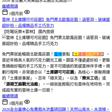
2026 全台最大免費戲水公園正式開放!!!!
繼續閱讀
1個月前
雲林【土庫驛可可莊園】免門票北歐風莊園！涵管洞、玻璃屋
超好拍，品嚐精品手工巧克力
【吃喝玩樂✭雲林】
國內旅遊
免門票就能暢遊北歐風莊園！
雲林
景點【
土庫驛可可莊園
】，
是近年極具人氣的巧克力觀光工廠。園區不僅處處好拍，更販
售精緻好喝的手工巧克力，是不可錯過的質感雲林伴手禮。規
劃行程時，非常適合以「
土庫驛可可莊園
」為核心，串聯周邊
的「土庫故事屋」、百年「順天宮」，以及「
樂米工坊
」或
「
源順芝麻觀光油廠
」，一趟就能輕鬆打包雲林在地特色，完
成超充實的雲林土庫一日遊！
繼續閱讀
1個月前
2026全台最佛心免費戲水池重磅回歸！天然山泉水、水滑梯，