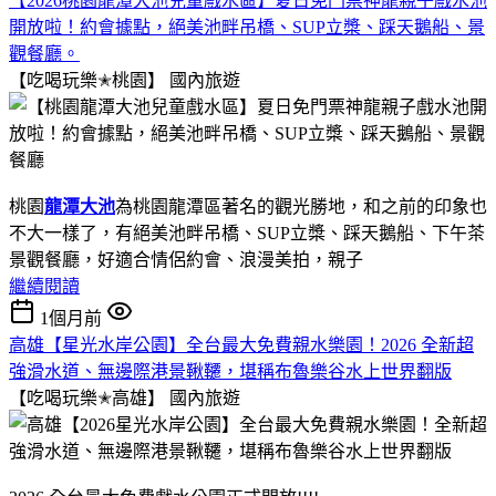
【2026桃園龍潭大池兒童戲水區】夏日免門票神龍親子戲水池
開放啦！約會據點，絕美池畔吊橋、SUP立槳、踩天鵝船、景
觀餐廳。
【吃喝玩樂✭桃園】
國內旅遊
桃園
龍潭大池
為桃園龍潭區著名的觀光勝地，和之前的印象也
不大一樣了，有絕美池畔吊橋、SUP立槳、踩天鵝船、下午茶
景觀餐廳，好適合情侶約會、浪漫美拍，親子
繼續閱讀
1個月前
高雄【星光水岸公園】全台最大免費親水樂園！2026 全新超
強滑水道、無邊際港景鞦韆，堪稱布魯樂谷水上世界翻版
【吃喝玩樂✭高雄】
國內旅遊