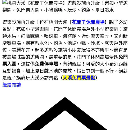
遊樂設施再升級！位在桃園大溪【
花開了休閒農場
】親子必訪
景點！宛如小型遊樂園，花開了休閒農場戶外小型遊樂園：旋
轉木馬、紅鷹戰機、噴球車、海盜船、迷你摩天輪等，又再新
增賽車場，還有戲水池、釣魚、池塘小鴨、沙坑、露天戶外座
位、美麗花卉，超多遊戲設施讓小朋友玩得不亦樂乎～簡直是
被農場耽誤的遊樂園，最重要的是，花開了休閒農場全區
免門
票入園
，還提供
免費停車場
，有夠親民！可愛的大小豬近距離
互動餵食、加上夏日戲水池的開放，假日夯到一個不行，絕對
是親子族群玩大溪必訪景點
（
大溪免門票景點
）
繼續閱讀