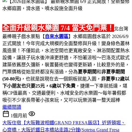
全面升級親水樂園 7/4 當天免門票！
北台灣
最棒親子戲水景點【
自來水園區
】水鄉庭園戲水區於 2026/6/9
正式開放！今年完成大規模的全面整修與升級！變身綠色叢林
風造景！不僅如此，水池空間也更寬敞安全、淋浴間配置熱水
設備，讓孩子玩水後沖澡更舒適，不怕著涼啦～巴洛克式歐式
建築依舊歷久彌新，裝置藝術也變得更新穎，比較意外的是，
門票價格從始至終都沒有漲過，分為
夏季期間
和
非夏季期間
(50-80元)
，也就是說現在去一個銅板就能入園，
非夏季12歲以
下小朋友也只要25元，6歲以下免費
，捷運一下車就抵達，堪
稱CP值最高、交通最便利、水域安全的水樂園～每年暑假都
吸引不少家長帶著小孩來玩，又可以玩樂消暑一整天超棒
繼續閱讀
1個月前
大阪住宿【大阪難波相鐵GRAND FRESA飯店】近道頓堀、
心齋橋，大阪近鐵日本橋站走路2分鐘(Sotetsu Grand Fresa