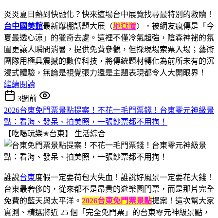
炎炎夏日熱到快融化？快來這場台中展覽找尋最特別的救贖！
台中國美館
最新爆棚話題大展〈
地獄懺
〉，被網友瘋傳是「今
夏最透心涼」的獵奇去處。這裡不僅冷氣超強，陰森神祕的氛
圍更讓人瞬間消暑，提供免費參觀，但採現場索票入場；藝術
團隊用極具震撼的數位科技，將傳統題材轉化為前所未有的沉
浸式體驗，無論是視覺張力還是主題表現都令人大開眼界！
繼續閱讀
3週前
2026台東免門票景點提案！不花一毛門票錢！台東零元神級景
點：看海、發呆、拍美照，一張鈔票都不用掏！
【吃喝玩樂✭台東】
生活綜合
誰說
台東
度假一定要荷包大失血！誰說好風景一定要花大錢！
台東最奢侈的，從來都不是昂貴的遊樂園門票，而是那片完全
免費的藍天與太平洋。
2026台東免門票景點
提案！這次幫大家
實測、精選將近 25 個「完全免門票」的台東零元神級景點，