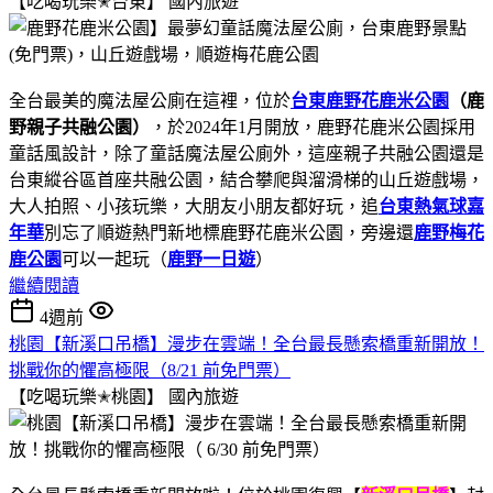
【吃喝玩樂✭台東】
國內旅遊
全台最美的魔法屋公廁在這裡，位於
台東鹿野花鹿米公園
（
鹿
野親子共融公園
）
，於2024年1月開放，鹿野花鹿米公園採用
童話風設計，除了童話魔法屋公廁外，這座親子共融公園還是
台東縱谷區首座共融公園，結合攀爬與溜滑梯的山丘遊戲場，
大人拍照、小孩玩樂，大朋友小朋友都好玩，追
台東熱氣球嘉
年華
別忘了順遊熱門新地標鹿野花鹿米公園，旁邊還
鹿野梅花
鹿公園
可以一起玩（
鹿野一日遊
）
繼續閱讀
4週前
桃園【新溪口吊橋】漫步在雲端！全台最長懸索橋重新開放！
挑戰你的懼高極限（8/21 前免門票）
【吃喝玩樂✭桃園】
國內旅遊