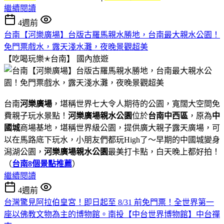
繼續閱讀
4週前
台南【河樂廣場】台版古羅馬親水勝地，台南最大親水公園！
免門票戲水，露天淺水灘，夜晚景觀超美
【吃喝玩樂✭台南】
國內旅遊
台南
河樂廣場
，堪稱世界七大令人期待的公園，寬闊大空間免
費親子玩水景點！
河樂廣場親水公園
位於
台南中西區
，原為
中
國城
商場基地，堪稱世界級公園，提供廣大親子露天廣場，可
以在馬路底下玩水，小朋友們都玩High了～早期的中國城變身
潟湖公園，
河樂廣場親水公園
最美打卡點，白天晚上都好拍！
（
台南8個景點推薦
）
繼續閱讀
4週前
台灣驚見阿拉伯皇宮！即日起至 8/31 前免門票！全世界第一
座以佛教文物為主的博物館。南投【中台世界博物館】中台禪