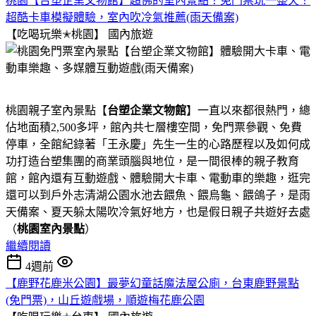
桃園【台塑企業文物館】超佛的室內景點！免門票玩一整天！
超酷卡車模擬體驗，室內吹冷氣推薦(雨天備案)
【吃喝玩樂✭桃園】
國內旅遊
桃園親子室內景點【
台塑企業文物館
】一直以來都很熱門，總
佔地面積2,500多坪，館內共七層樓空間，免門票參觀、免費
停車，全館紀錄著「王永慶」先生一生的心路歷程以及如何成
功打造台塑集團的商業頭腦與地位，是一間很棒的親子教育
館，館內還有互動遊戲、體驗開大卡車、電動車的樂趣，逛完
還可以到戶外志清湖公園水池去餵魚、餵烏龜、餵鴿子，是雨
天備案、夏天躲太陽吹冷氣好地方，也是假日親子共遊好去處
（
桃園室內景點
）
繼續閱讀
4週前
【鹿野花鹿米公園】最夢幻童話魔法屋公廁，台東鹿野景點
(免門票)，山丘遊戲場，順遊梅花鹿公園