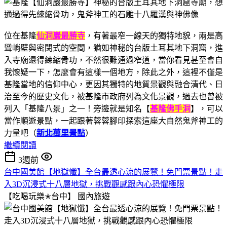
位在基隆
仙洞巖最勝寺
，有著最窄一線天的獨特地貌，兩是高
聳峭壁與密閉式的空間，猶如神秘的台版土耳其地下洞窟，進
入寺廟還得練縮骨功，不然很難通過窄道，當你看見甚至會自
我懷疑一下，怎麼會有這樣一個地方，除此之外，這裡不僅是
基隆當地的信仰中心，更因其獨特的地質景觀與融合清代、日
治至今的歷史文化，被基隆市政府列為文化景觀，過去也曾被
列入「基隆八景」之一！旁邊就是知名【
基隆佛手洞
】，可以
當作順遊景點，一起跟著蓉蓉腳印探索這座大自然鬼斧神工的
力量吧（
新北萬里景點
）
繼續閱讀
3週前
台中國美館【地獄懺】全台最透心涼的展覽！免門票景點！走
入3D沉浸式十八層地獄，挑戰觀感跟內心恐懼極限
【吃喝玩樂✭台中】
國內旅遊