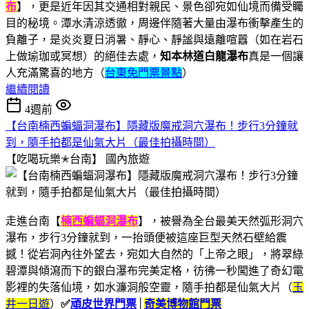
布
】，更是近年因其交通相對親民、景色卻宛如仙境而備受矚
目的秘境。潭水清涼透徹，周邊伴隨著大量由瀑布衝擊產生的
負離子，是炎炎夏日消暑、靜心、靜謐與遠離喧囂（如在岩石
上做瑜珈或冥想）的絕佳去處，
知本林道白龍瀑布
真是一個讓
人充滿驚喜的地方（
台東免門票景點
）
繼續閱讀
4週前
【台南楠西蝙蝠洞瀑布】隱藏版魔戒洞穴瀑布！步行3分鐘就
到，隨手拍都是仙氣大片（最佳拍攝時間）
【吃喝玩樂✭台南】
國內旅遊
走進台南【
楠西蝙蝠洞瀑布
】，被譽為全台最美天然弧形洞穴
瀑布，步行3分鐘就到，一抬頭便被這座巨型天然石壁給震
撼！從岩洞內往外望去，宛如大自然的「上帝之眼」，將翠綠
碧潭與傾瀉而下的銀白瀑布完美定格，彷彿一秒闖進了奇幻電
影裡的失落仙境，如水濂洞般空靈，隨手拍都是仙氣大片（
玉
井一日遊
）
✅
頑皮世界門票
│
奇美博物館門票