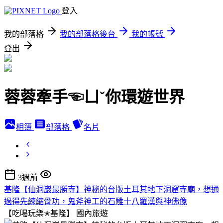
登入
我的部落格
我的部落格後台
我的帳號
登出
蓉蓉牽手☜ㄩˇ你環遊世界
相簿
部落格
名片
3週前
基隆【仙洞巖最勝寺】神秘的台版土耳其地下洞窟寺廟，想通
過得先練縮骨功，鬼斧神工的石雕十八羅漢與神佛像
【吃喝玩樂✭基隆】
國內旅遊