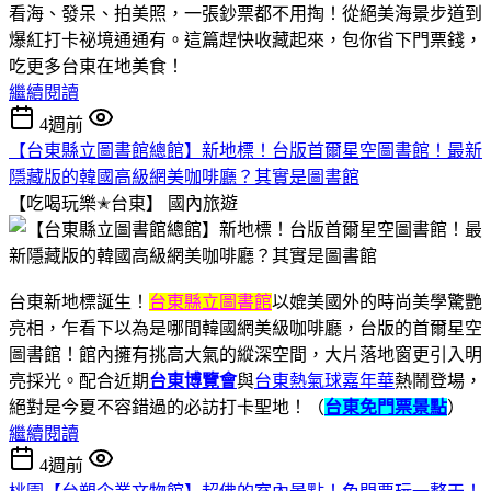
看海、發呆、拍美照，一張鈔票都不用掏！從絕美海景步道到
爆紅打卡祕境通通有。這篇趕快收藏起來，包你省下門票錢，
吃更多台東在地美食！
繼續閱讀
4週前
【台東縣立圖書館總館】新地標！台版首爾星空圖書館！最新
隱藏版的韓國高級網美咖啡廳？其實是圖書館
【吃喝玩樂✭台東】
國內旅遊
台東新地標誕生！
台東縣立圖書館
以媲美國外的時尚美學驚艷
亮相，乍看下以為是哪間韓國網美級咖啡廳，台版的首爾星空
圖書館！館內擁有挑高大氣的縱深空間，大片落地窗更引入明
亮採光。配合近期
台東博覽會
與
台東熱氣球嘉年華
熱鬧登場，
絕對是今夏不容錯過的必訪打卡聖地！（
台東免門票景點
）
繼續閱讀
4週前