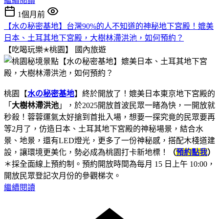
繼續閱讀
1個月前
【水の秘密基地】台灣90%的人不知道的神秘地下宮殿！媲美
日本、土耳其地下宮殿，大樹林滯洪池，如何預約？
【吃喝玩樂✭桃園】
國內旅遊
桃園【
水の秘密基地
】終於開放了！媲美日本東京地下宮殿的
「
大樹林滯洪池
」，於2025開放首波民眾一睹為快，一開放就
秒殺！蓉蓉運氣太好搶到首批入場，想要一探究竟的民眾要再
等2月了，仿造日本、土耳其地下宮殿的神秘場景，結合水
景、地景，還有LED燈光，更多了一份神秘感，搭配木棧道建
設，讓環境更美化，勢必成為桃園打卡新地標！
（
預約點我
）
＊採全面線上預約制。預約開放時間為每月 15 日上午 10:00，
開放民眾登記次月份的參觀梯次。
繼續閱讀