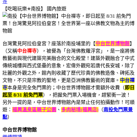
寺
【吃喝玩樂✭南投】
國內旅遊
台灣驚見阿拉伯皇宮？座落於南投埔里的【
中台世界博物館
】
（又稱
中台禪寺
），被譽為「台灣佛教羅浮宮」，是一座將佛
教藝術與現代建築完美融合的文化殿堂！建築外觀融合了中式
傳統城樓與西式堡壘的意象，宏偉外觀宛若唐代長安城，除了
壯麗的外觀之外，館內則收藏了歷代珍貴的佛教造像、碑拓及
文物，不只是宗教的聖地，更是亞洲佛教藝術的寶庫。
中台禪
寺
本身是完全免門票的；中台世界博物館才需額外收費（
即日
起至 8/31 前免門票
），把握免門票入場機會，趕緊衝一波！
另外一提的是，中台世界博物館內是禁止任何拍攝動作！可順
遊：
福興溫泉區親子公園
、
多肉秘境(福興店)
（
南投免門票景
點
）
中台世界博物館