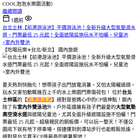
COOL泡泡水樂園活動）
繼續閱讀
1週前
台北士林【前港游泳池】平價游泳池！全新升級大型氣墊滑水
道，門票最低 25 元起！全面遮陽設施玩水不怕曬，兒童池
+室內外雙池
【吃喝玩樂✭台北/新北】
國內旅遊
夏天熱到快融化！想帶孩子出門放電消暑，又怕太陽曬過頭，
玩水又害怕動輒幾百上千的水上樂園門票傷荷包！ 位於
台北
士林區
的【
前港游泳池
】絕對是爸媽心中的CP值神點！館內
除了有
室內外雙泳池
外，戶外區還擁有孩子們最愛的
大型氣墊
高空滑水道
與遮陽兒童池，尤其全面升級遮陽設施不怕曬！門
票最低 25 元起，超級親民的銅板價，可以玩一整天！不僅公
園底下就有地下停車場，搭捷運到劍潭站步行也能輕鬆抵達，
絕對是台北夏天CP值最高的避暑聖地！