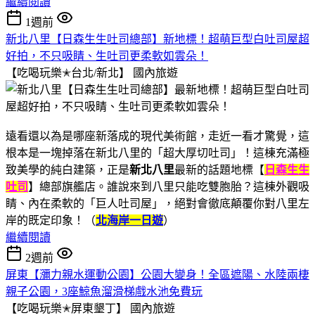
繼續閱讀
1週前
新北八里【日森生生吐司總部】新地標！超萌巨型白吐司屋超
好拍，不只吸睛、生吐司更柔軟如雲朵！
【吃喝玩樂✭台北/新北】
國內旅遊
遠看還以為是哪座新落成的現代美術館，走近一看才驚覺，這
根本是一塊掉落在新北八里的「超大厚切吐司」！這棟充滿極
致美學的純白建築，正是
新北八里
最新的話題地標【
日森生生
吐司
】總部旗艦店。誰說來到八里只能吃雙胞胎？這棟外觀吸
睛、內在柔軟的「巨人吐司屋」，絕對會徹底顛覆你對八里左
岸的既定印象！（
北海岸一日遊
）
繼續閱讀
2週前
屏東【瀰力親水運動公園】公園大變身！全區遮陽、水陸兩棲
親子公園，3座鯨魚溜滑梯戲水池免費玩
【吃喝玩樂✭屏東墾丁】
國內旅遊