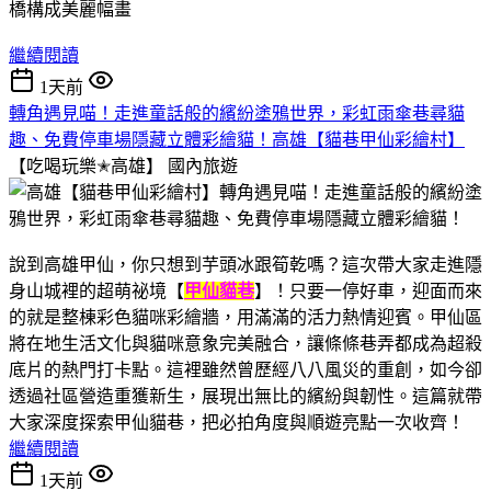
繼續閱讀
1天前
轉角遇見喵！走進童話般的繽紛塗鴉世界，彩虹雨傘巷尋貓
趣、免費停車場隱藏立體彩繪貓！高雄【貓巷甲仙彩繪村】
【吃喝玩樂✭高雄】
國內旅遊
說到高雄甲仙，你只想到芋頭冰跟筍乾嗎？這次帶大家走進隱
身山城裡的超萌祕境【
甲仙貓巷
】！只要一停好車，迎面而來
的就是整棟彩色貓咪彩繪牆，用滿滿的活力熱情迎賓。甲仙區
將在地生活文化與貓咪意象完美融合，讓條條巷弄都成為超殺
底片的熱門打卡點。這裡雖然曾歷經八八風災的重創，如今卻
透過社區營造重獲新生，展現出無比的繽紛與韌性。這篇就帶
大家深度探索甲仙貓巷，把必拍角度與順遊亮點一次收齊！
繼續閱讀
1天前