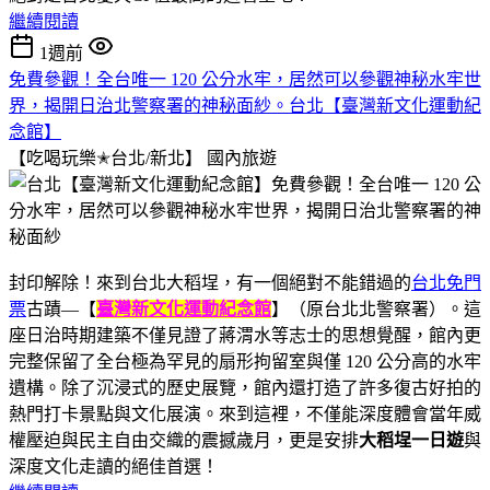
繼續閱讀
1週前
免費參觀！全台唯一 120 公分水牢，居然可以參觀神秘水牢世
界，揭開日治北警察署的神秘面紗。台北【臺灣新文化運動紀
念館】
【吃喝玩樂✭台北/新北】
國內旅遊
封印解除！來到台北大稻埕，有一個絕對不能錯過的
台北免門
票
古蹟—【
臺灣新文化運動紀念館
】（原台北北警察署）。這
座日治時期建築不僅見證了蔣渭水等志士的思想覺醒，館內更
完整保留了全台極為罕見的扇形拘留室與僅 120 公分高的水牢
遺構。除了沉浸式的歷史展覽，館內還打造了許多復古好拍的
熱門打卡景點與文化展演。來到這裡，不僅能深度體會當年威
權壓迫與民主自由交織的震撼歲月，更是安排
大稻埕一日遊
與
深度文化走讀的絕佳首選！