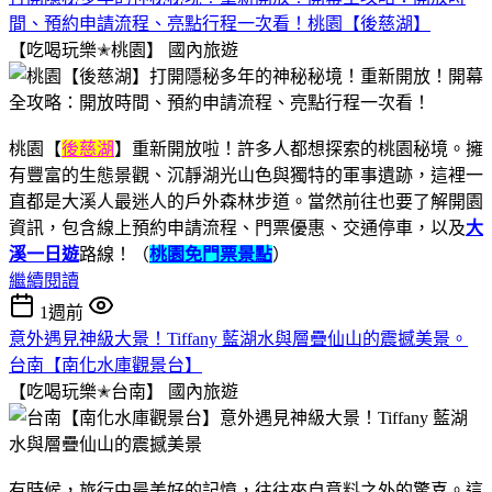
間、預約申請流程、亮點行程一次看！桃園【後慈湖】
【吃喝玩樂✭桃園】
國內旅遊
桃園【
後慈湖
】重新開放啦！許多人都想探索的桃園秘境。擁
有豐富的生態景觀、沉靜湖光山色與獨特的軍事遺跡，這裡一
直都是大溪人最迷人的戶外森林步道。當然前往也要了解開園
資訊，包含線上預約申請流程、門票優惠、交通停車，以及
大
溪一日遊
路線！（
桃園免門票景點
）
繼續閱讀
1週前
意外遇見神級大景！Tiffany 藍湖水與層疊仙山的震撼美景。
台南【南化水庫觀景台】
【吃喝玩樂✭台南】
國內旅遊
有時候，旅行中最美好的記憶，往往來自意料之外的驚喜。這