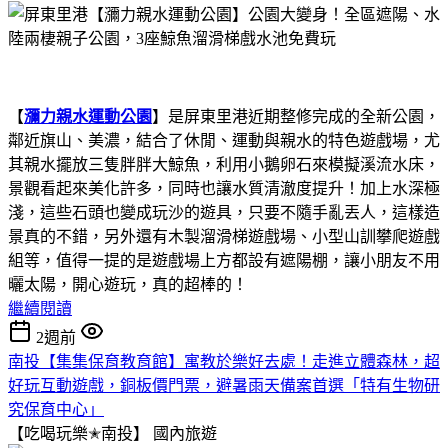
【
瀰力親水運動公園
】是屏東里港近期整修完成的全新公園，
鄰近旗山、美濃，結合了休閒、運動與親水的特色遊戲場，尤
其親水擺放三隻胖胖大鯨魚，利用小鵝卵石來模擬溪流水床，
景觀看起來美化許多，同時也讓水質清澈度提升！加上水深極
淺，這些石頭也變成玩沙的遊具，只要不隨手亂丟人，這樣造
景真的不錯，另外還有木製溜滑梯遊戲場、小型山訓攀爬遊戲
組等，值得一提的是遊戲場上方都設有遮陽棚，讓小朋友不用
曬太陽，開心遊玩，真的超棒的！
繼續閱讀
2週前
南投【集集保育教育館】寓教於樂好去處！走進立體森林，超
好玩互動遊戲，銅板價門票，避暑雨天備案首選「特有生物研
究保育中心」
【吃喝玩樂✭南投】
國內旅遊