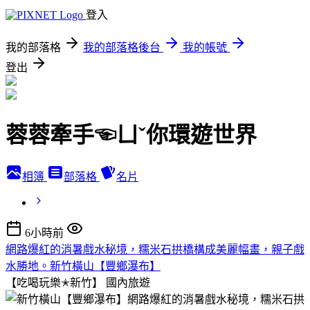
登入
我的部落格
我的部落格後台
我的帳號
登出
蓉蓉牽手☜ㄩˇ你環遊世界
相簿
部落格
名片
6小時前
網路爆紅的消暑戲水秘境，糯米石拱橋構成美麗幅畫，親子戲
水勝地。新竹橫山【豐鄉瀑布】
【吃喝玩樂✭新竹】
國內旅遊