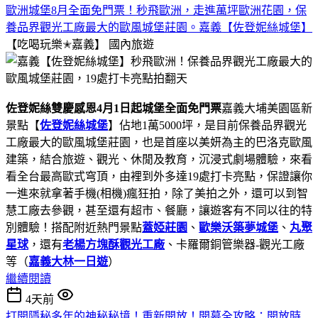
歐洲城堡8月全面免門票！秒飛歐洲，走進萬坪歐洲花園，保
養品界觀光工廠最大的歐風城堡莊園。嘉義【佐登妮絲城堡】
【吃喝玩樂✭嘉義】
國內旅遊
佐登妮絲雙慶感恩4月1日起城堡全面免門票
嘉義大埔美園區新
景點【
佐登妮絲城堡
】佔地1萬5000坪，是目前保養品界觀光
工廠最大的歐風城堡莊園，也是首座以美妍為主的巴洛克歐風
建築，結合旅遊、觀光、休閒及教育，沉浸式劇場體驗，來看
看全台最高歐式穹頂，由裡到外多達19處打卡亮點，保證讓你
一進來就拿著手機(相機)瘋狂拍，除了美拍之外，還可以到智
慧工廠去參觀，甚至還有超市、餐廳，讓遊客有不同以往的特
別體驗！搭配附近熱門景點
蓋婭莊園
、
歐樂沃築夢城堡
、
丸聚
星球
，還有
老楊方塊酥觀光工廠
、卡羅爾銅管樂器-觀光工廠
等（
嘉義大林一日遊
）
繼續閱讀
4天前
打開隱秘多年的神秘秘境！重新開放！開幕全攻略：開放時