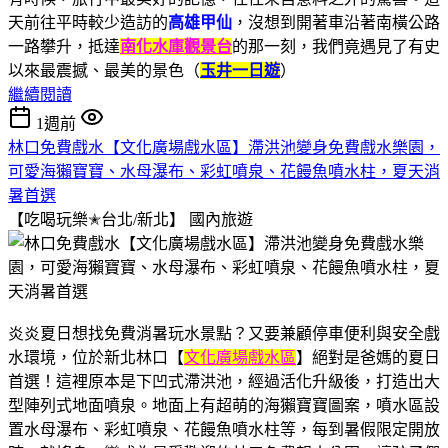
天前往平時較少造訪的
高雄甲仙
，沒想到開著車沿著南橫公路
一路攀升，抵達
南化水庫觀景台
的那一刻，我們竟遇見了有史
以來最震撼、最美的景色（
玉井一日遊
）
繼續閱讀
1週前
林口免費戲水【文化廣場戲水區】滯洪池變身免費戲水樂園，
可愛海獺寶寶、水母瀑布、彩虹噴泉、花饅魚噴水柱，夏天消
暑首選
【吃喝玩樂✭台北/新北】
國內旅遊
炎炎夏日想找免費消暑玩水景點？又要兼顧停車便利與安全戲
水環境，位於新北林口【
文化廣場戲水區
】絕對是爸媽的夏日
首選！這裡原本是下凹式滯洪池，經過活化升級後，打造出大
型陣列式地面噴泉。地面上有超萌的海獺寶寶圖案，噴水區設
置水母瀑布、彩虹噴泉、花饅魚噴水柱等，每到暑假限定開放