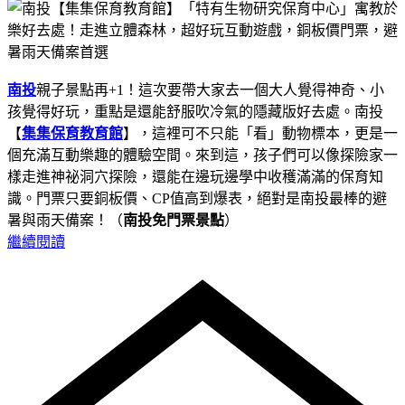
南投
親子景點再+1！這次要帶大家去一個大人覺得神奇、小
孩覺得好玩，重點是還能舒服吹冷氣的隱藏版好去處。南投
【
集集保育教育館
】，這裡可不只能「看」動物標本，更是一
個充滿互動樂趣的體驗空間。來到這，孩子們可以像探險家一
樣走進神祕洞穴探險，還能在邊玩邊學中收穫滿滿的保育知
識。門票只要銅板價、CP值高到爆表，絕對是南投最棒的避
暑與雨天備案！（
南投免門票景點
）
繼續閱讀