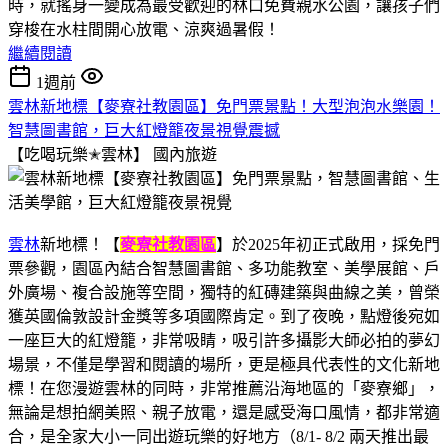
時，就搖身一變成為最受歡迎的林口免費親水公園，讓孩子們
穿梭在水柱間開心放電、涼爽過暑假！
繼續閱讀
1週前
雲林新地標【麥寮社教園區】免門票景點！大型泡泡水樂園！
智慧圖書館，巨大紅燈籠夜景視覺震撼
【吃喝玩樂✭雲林】
國內旅遊
雲林
新地標！【
麥寮社教園區
】於2025年初正式啟用，採免門
票參觀，園區內結合智慧圖書館、多功能教室、美學展館、戶
外廣場、複合設施等空間，獨特的紅磚建築與曲線之美，曾榮
獲英國倫敦設計金獎等多項國際肯定。到了夜晚，點燈後宛如
一座巨大的紅燈籠，非常吸睛，吸引許多攝影大師必拍的夢幻
場景，不僅是學習和閱讀的場所，更是極具代表性的文化新地
標！在您漫遊雲林的同時，非常推薦沿海地區的「麥寮鄉」，
無論是想拍網美照、親子放電，還是感受海口風情，都非常適
合，是全家大小一同出遊玩樂的好地方（8/1- 8/2 兩天推出最