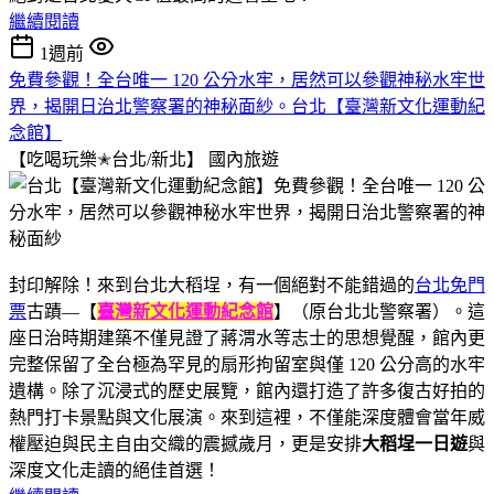
繼續閱讀
1週前
免費參觀！全台唯一 120 公分水牢，居然可以參觀神秘水牢世
界，揭開日治北警察署的神秘面紗。台北【臺灣新文化運動紀
念館】
【吃喝玩樂✭台北/新北】
國內旅遊
封印解除！來到台北大稻埕，有一個絕對不能錯過的
台北免門
票
古蹟—【
臺灣新文化運動紀念館
】（原台北北警察署）。這
座日治時期建築不僅見證了蔣渭水等志士的思想覺醒，館內更
完整保留了全台極為罕見的扇形拘留室與僅 120 公分高的水牢
遺構。除了沉浸式的歷史展覽，館內還打造了許多復古好拍的
熱門打卡景點與文化展演。來到這裡，不僅能深度體會當年威
權壓迫與民主自由交織的震撼歲月，更是安排
大稻埕一日遊
與
深度文化走讀的絕佳首選！