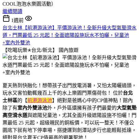
COOL泡泡水樂園活動）
繼續閱讀
1週前
台北士林【前港游泳池】平價游泳池！全新升級大型氣墊滑水
道，門票最低 25 元起！全面遮陽設施玩水不怕曬，兒童池
+室內外雙池
【吃喝玩樂✭台北/新北】
國內旅遊
夏天熱到快融化！想帶孩子出門放電消暑，又怕太陽曬過頭，
玩水又害怕動輒幾百上千的水上樂園門票傷荷包！ 位於
台北
士林區
的【
前港游泳池
】絕對是爸媽心中的CP值神點！館內
除了有
室內外雙泳池
外，戶外區還擁有孩子們最愛的
大型氣墊
高空滑水道
與遮陽兒童池，尤其全面升級遮陽設施不怕曬！門
票最低 25 元起，超級親民的銅板價，可以玩一整天！不僅公
園底下就有地下停車場，搭捷運到劍潭站步行也能輕鬆抵達，
絕對是台北夏天CP值最高的避暑聖地！