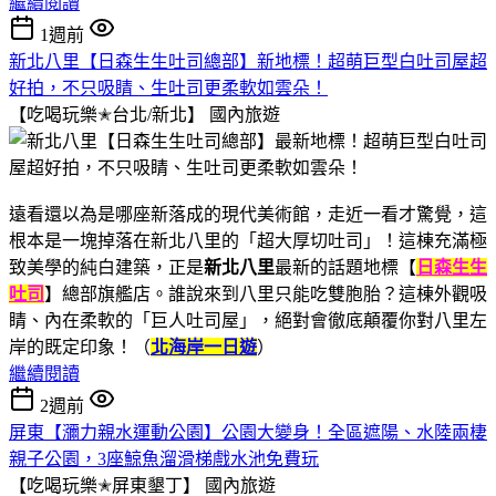
繼續閱讀
1週前
新北八里【日森生生吐司總部】新地標！超萌巨型白吐司屋超
好拍，不只吸睛、生吐司更柔軟如雲朵！
【吃喝玩樂✭台北/新北】
國內旅遊
遠看還以為是哪座新落成的現代美術館，走近一看才驚覺，這
根本是一塊掉落在新北八里的「超大厚切吐司」！這棟充滿極
致美學的純白建築，正是
新北八里
最新的話題地標【
日森生生
吐司
】總部旗艦店。誰說來到八里只能吃雙胞胎？這棟外觀吸
睛、內在柔軟的「巨人吐司屋」，絕對會徹底顛覆你對八里左
岸的既定印象！（
北海岸一日遊
）
繼續閱讀
2週前
屏東【瀰力親水運動公園】公園大變身！全區遮陽、水陸兩棲
親子公園，3座鯨魚溜滑梯戲水池免費玩
【吃喝玩樂✭屏東墾丁】
國內旅遊