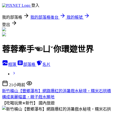
登入
我的部落格
我的部落格後台
我的帳號
登出
蓉蓉牽手☜ㄩˇ你環遊世界
相簿
部落格
名片
21小時前
新竹橫山【豐鄉瀑布】網路爆紅的消暑戲水秘境，糯米石拱橋
構成美麗幅畫，親子戲水勝地
【吃喝玩樂✭新竹】
國內旅遊