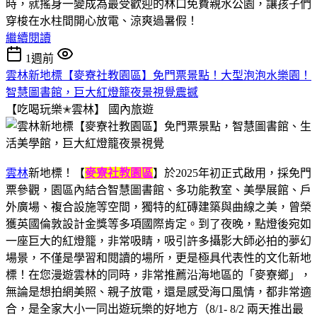
時，就搖身一變成為最受歡迎的林口免費親水公園，讓孩子們
穿梭在水柱間開心放電、涼爽過暑假！
繼續閱讀
1週前
雲林新地標【麥寮社教園區】免門票景點！大型泡泡水樂園！
智慧圖書館，巨大紅燈籠夜景視覺震撼
【吃喝玩樂✭雲林】
國內旅遊
雲林
新地標！【
麥寮社教園區
】於2025年初正式啟用，採免門
票參觀，園區內結合智慧圖書館、多功能教室、美學展館、戶
外廣場、複合設施等空間，獨特的紅磚建築與曲線之美，曾榮
獲英國倫敦設計金獎等多項國際肯定。到了夜晚，點燈後宛如
一座巨大的紅燈籠，非常吸睛，吸引許多攝影大師必拍的夢幻
場景，不僅是學習和閱讀的場所，更是極具代表性的文化新地
標！在您漫遊雲林的同時，非常推薦沿海地區的「麥寮鄉」，
無論是想拍網美照、親子放電，還是感受海口風情，都非常適
合，是全家大小一同出遊玩樂的好地方（8/1- 8/2 兩天推出最