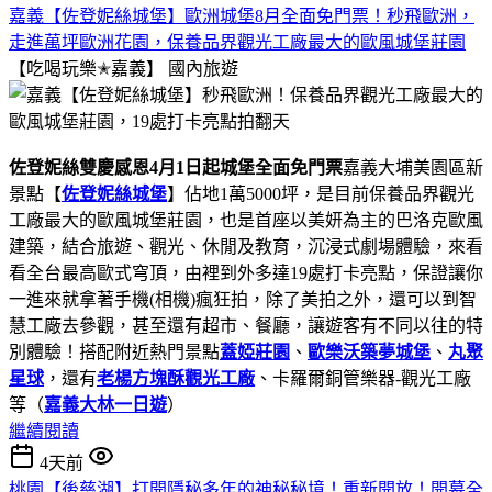
嘉義【佐登妮絲城堡】歐洲城堡8月全面免門票！秒飛歐洲，
走進萬坪歐洲花園，保養品界觀光工廠最大的歐風城堡莊園
【吃喝玩樂✭嘉義】
國內旅遊
佐登妮絲雙慶感恩4月1日起城堡全面免門票
嘉義大埔美園區新
景點【
佐登妮絲城堡
】佔地1萬5000坪，是目前保養品界觀光
工廠最大的歐風城堡莊園，也是首座以美妍為主的巴洛克歐風
建築，結合旅遊、觀光、休閒及教育，沉浸式劇場體驗，來看
看全台最高歐式穹頂，由裡到外多達19處打卡亮點，保證讓你
一進來就拿著手機(相機)瘋狂拍，除了美拍之外，還可以到智
慧工廠去參觀，甚至還有超市、餐廳，讓遊客有不同以往的特
別體驗！搭配附近熱門景點
蓋婭莊園
、
歐樂沃築夢城堡
、
丸聚
星球
，還有
老楊方塊酥觀光工廠
、卡羅爾銅管樂器-觀光工廠
等（
嘉義大林一日遊
）
繼續閱讀
4天前
桃園【後慈湖】打開隱秘多年的神秘秘境！重新開放！開幕全