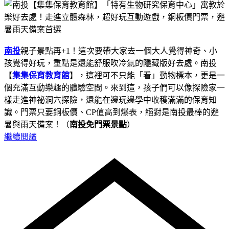
南投
親子景點再+1！這次要帶大家去一個大人覺得神奇、小
孩覺得好玩，重點是還能舒服吹冷氣的隱藏版好去處。南投
【
集集保育教育館
】，這裡可不只能「看」動物標本，更是一
個充滿互動樂趣的體驗空間。來到這，孩子們可以像探險家一
樣走進神祕洞穴探險，還能在邊玩邊學中收穫滿滿的保育知
識。門票只要銅板價、CP值高到爆表，絕對是南投最棒的避
暑與雨天備案！（
南投免門票景點
）
繼續閱讀