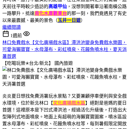
天前往平時較少造訪的
高雄甲仙
，沒想到開著車沿著南橫公路
一路攀升，抵達
南化水庫觀景台
的那一刻，我們竟遇見了有史
以來最震撼、最美的景色（
玉井一日遊
）
繼續閱讀
1週前
林口免費戲水【文化廣場戲水區】滯洪池變身免費戲水樂園，
可愛海獺寶寶、水母瀑布、彩虹噴泉、花饅魚噴水柱，夏天消
暑首選
【吃喝玩樂✭台北/新北】
國內旅遊
炎炎夏日想找免費消暑玩水景點？又要兼顧停車便利與安全戲
水環境，位於新北林口【
文化廣場戲水區
】絕對是爸媽的夏日
首選！這裡原本是下凹式滯洪池，經過活化升級後，打造出大
型陣列式地面噴泉。地面上有超萌的海獺寶寶圖案，噴水區設
置水母瀑布、彩虹噴泉、花饅魚噴水柱等，每到暑假限定開放