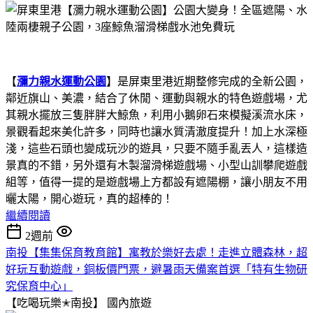
【
瀰力親水運動公園
】是屏東里港近期整修完成的全新公園，
鄰近旗山、美濃，結合了休閒、運動與親水的特色遊戲場，尤
其親水擺放三隻胖胖大鯨魚，利用小鵝卵石來模擬溪流水床，
景觀看起來美化許多，同時也讓水質清澈度提升！加上水深極
淺，這些石頭也變成玩沙的遊具，只要不隨手亂丟人，這樣造
景真的不錯，另外還有木製溜滑梯遊戲場、小型山訓攀爬遊戲
組等，值得一提的是遊戲場上方都設有遮陽棚，讓小朋友不用
曬太陽，開心遊玩，真的超棒的！
繼續閱讀
2週前
南投【集集保育教育館】寓教於樂好去處！走進立體森林，超
好玩互動遊戲，銅板價門票，避暑雨天備案首選「特有生物研
究保育中心」
【吃喝玩樂✭南投】
國內旅遊