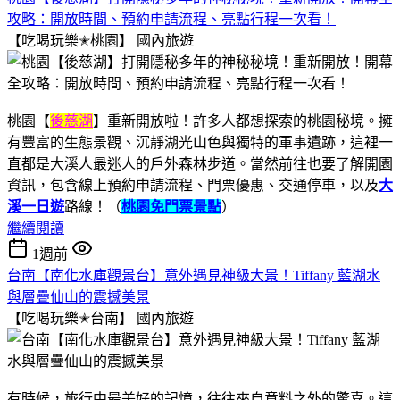
攻略：開放時間、預約申請流程、亮點行程一次看！
【吃喝玩樂✭桃園】
國內旅遊
桃園【
後慈湖
】重新開放啦！許多人都想探索的桃園秘境。擁
有豐富的生態景觀、沉靜湖光山色與獨特的軍事遺跡，這裡一
直都是大溪人最迷人的戶外森林步道。當然前往也要了解開園
資訊，包含線上預約申請流程、門票優惠、交通停車，以及
大
溪一日遊
路線！（
桃園免門票景點
）
繼續閱讀
1週前
台南【南化水庫觀景台】意外遇見神級大景！Tiffany 藍湖水
與層疊仙山的震撼美景
【吃喝玩樂✭台南】
國內旅遊
有時候，旅行中最美好的記憶，往往來自意料之外的驚喜。這