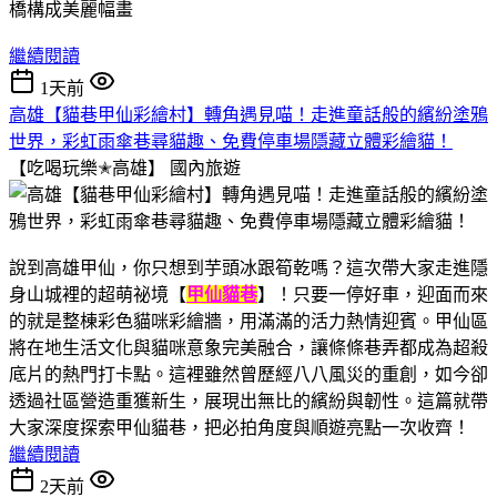
繼續閱讀
1天前
高雄【貓巷甲仙彩繪村】轉角遇見喵！走進童話般的繽紛塗鴉
世界，彩虹雨傘巷尋貓趣、免費停車場隱藏立體彩繪貓！
【吃喝玩樂✭高雄】
國內旅遊
說到高雄甲仙，你只想到芋頭冰跟筍乾嗎？這次帶大家走進隱
身山城裡的超萌祕境【
甲仙貓巷
】！只要一停好車，迎面而來
的就是整棟彩色貓咪彩繪牆，用滿滿的活力熱情迎賓。甲仙區
將在地生活文化與貓咪意象完美融合，讓條條巷弄都成為超殺
底片的熱門打卡點。這裡雖然曾歷經八八風災的重創，如今卻
透過社區營造重獲新生，展現出無比的繽紛與韌性。這篇就帶
大家深度探索甲仙貓巷，把必拍角度與順遊亮點一次收齊！
繼續閱讀
2天前