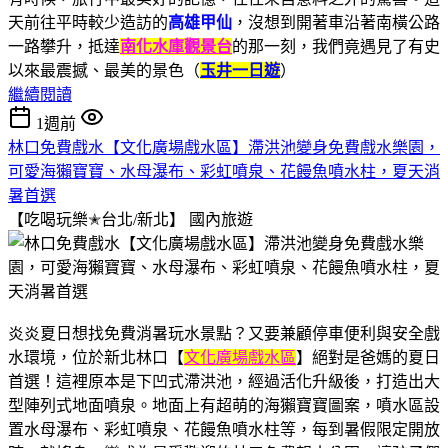
天前往平時較少造訪的
高雄甲仙
，沒想到開著車沿著南橫公路
一路攀升，抵達
南化水庫觀景台
的那一刻，我們竟遇見了有史
以來最震撼、最美的景色（
玉井一日遊
）
繼續閱讀
1週前
林口免費戲水【文化廣場戲水區】滯洪池變身免費戲水樂園，
可愛海獺寶寶、水母瀑布、彩虹噴泉、花饅魚噴水柱，夏天消
暑首選
【吃喝玩樂✭台北/新北】
國內旅遊
炎炎夏日想找免費消暑玩水景點？又要兼顧停車便利與安全戲
水環境，位於新北林口【
文化廣場戲水區
】絕對是爸媽的夏日
首選！這裡原本是下凹式滯洪池，經過活化升級後，打造出大
型陣列式地面噴泉。地面上有超萌的海獺寶寶圖案，噴水區設
置水母瀑布、彩虹噴泉、花饅魚噴水柱等，每到暑假限定開放