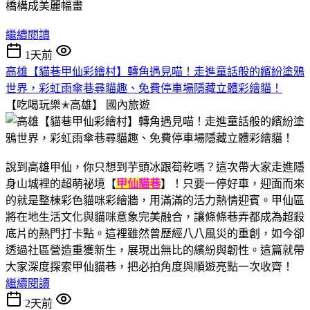
繼續閱讀
1天前
高雄【貓巷甲仙彩繪村】轉角遇見喵！走進童話般的繽紛塗鴉
世界，彩虹雨傘巷尋貓趣、免費停車場隱藏立體彩繪貓！
【吃喝玩樂✭高雄】
國內旅遊
說到高雄甲仙，你只想到芋頭冰跟筍乾嗎？這次帶大家走進隱
身山城裡的超萌祕境【
甲仙貓巷
】！只要一停好車，迎面而來
的就是整棟彩色貓咪彩繪牆，用滿滿的活力熱情迎賓。甲仙區
將在地生活文化與貓咪意象完美融合，讓條條巷弄都成為超殺
底片的熱門打卡點。這裡雖然曾歷經八八風災的重創，如今卻
透過社區營造重獲新生，展現出無比的繽紛與韌性。這篇就帶
大家深度探索甲仙貓巷，把必拍角度與順遊亮點一次收齊！
繼續閱讀
2天前