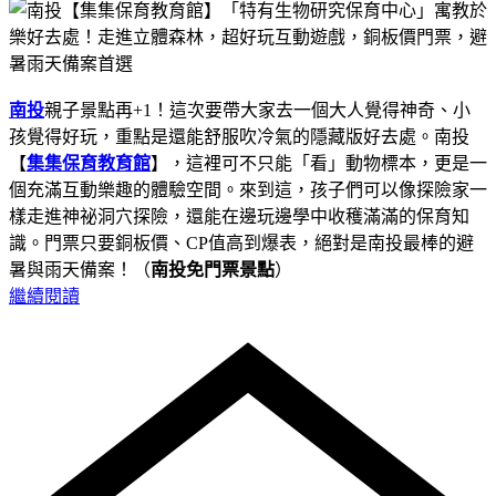
南投
親子景點再+1！這次要帶大家去一個大人覺得神奇、小
孩覺得好玩，重點是還能舒服吹冷氣的隱藏版好去處。南投
【
集集保育教育館
】，這裡可不只能「看」動物標本，更是一
個充滿互動樂趣的體驗空間。來到這，孩子們可以像探險家一
樣走進神祕洞穴探險，還能在邊玩邊學中收穫滿滿的保育知
識。門票只要銅板價、CP值高到爆表，絕對是南投最棒的避
暑與雨天備案！（
南投免門票景點
）
繼續閱讀