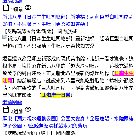
繼續閱讀
1週前
新北八里【日森生生吐司總部】新地標！超萌巨型白吐司屋超
好拍，不只吸睛、生吐司更柔軟如雲朵！
【吃喝玩樂✭台北/新北】
國內旅遊
遠看還以為是哪座新落成的現代美術館，走近一看才驚覺，這
根本是一塊掉落在新北八里的「超大厚切吐司」！這棟充滿極
致美學的純白建築，正是
新北八里
最新的話題地標【
日森生生
吐司
】總部旗艦店。誰說來到八里只能吃雙胞胎？這棟外觀吸
睛、內在柔軟的「巨人吐司屋」，絕對會徹底顛覆你對八里左
岸的既定印象！（
北海岸一日遊
）
繼續閱讀
2週前
屏東【瀰力親水運動公園】公園大變身！全區遮陽、水陸兩棲
親子公園，3座鯨魚溜滑梯戲水池免費玩
【吃喝玩樂✭屏東墾丁】
國內旅遊