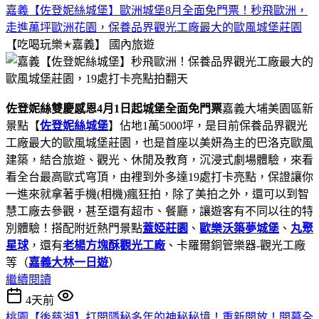
嘉義【佐登妮絲城堡】歐洲城堡8月全面免門票！秒飛歐洲，
走進萬坪歐洲花園，保養品界觀光工廠最大的歐風城堡莊園
【吃喝玩樂✭嘉義】
國內旅遊
佐登妮絲雙慶感恩4月1日起城堡全面免門票
嘉義大埔美園區新
景點【
佐登妮絲城堡
】佔地1萬5000坪，是目前保養品界觀光
工廠最大的歐風城堡莊園，也是首座以美妍為主的巴洛克歐風
建築，結合旅遊、觀光、休閒及教育，沉浸式劇場體驗，來看
看全台最高歐式穹頂，由裡到外多達19處打卡亮點，保證讓你
一進來就拿著手機(相機)瘋狂拍，除了美拍之外，還可以到智
慧工廠去參觀，甚至還有超市、餐廳，讓遊客有不同以往的特
別體驗！搭配附近熱門景點
蓋婭莊園
、
歐樂沃築夢城堡
、
丸聚
星球
，還有
老楊方塊酥觀光工廠
、卡羅爾銅管樂器-觀光工廠
等（
嘉義大林一日遊
）
繼續閱讀
4天前
桃園【後慈湖】打開隱秘多年的神秘秘境！重新開放！開幕全