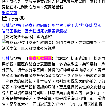
時，就搖身一變成為最受歡迎的林口免費親水公園，讓孩子們
穿梭在水柱間開心放電、涼爽過暑假！
繼續閱讀
1週前
雲林新地標【麥寮社教園區】免門票景點！大型泡泡水樂園！
智慧圖書館，巨大紅燈籠夜景視覺震撼
【吃喝玩樂✭雲林】
國內旅遊
雲林
新地標！【
麥寮社教園區
】於2025年初正式啟用，採免門
票參觀，園區內結合智慧圖書館、多功能教室、美學展館、戶
外廣場、複合設施等空間，獨特的紅磚建築與曲線之美，曾榮
獲英國倫敦設計金獎等多項國際肯定。到了夜晚，點燈後宛如
一座巨大的紅燈籠，非常吸睛，吸引許多攝影大師必拍的夢幻
場景，不僅是學習和閱讀的場所，更是極具代表性的文化新地
標！在您漫遊雲林的同時，非常推薦沿海地區的「麥寮鄉」，
無論是想拍網美照、親子放電，還是感受海口風情，都非常適
合，是全家大小一同出遊玩樂的好地方（8/1- 8/2 兩天推出最