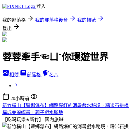
登入
我的部落格
我的部落格後台
我的帳號
登出
蓉蓉牽手☜ㄩˇ你環遊世界
相簿
部落格
名片
20小時前
新竹橫山【豐鄉瀑布】網路爆紅的消暑戲水秘境，糯米石拱橋
構成美麗幅畫，親子戲水勝地
【吃喝玩樂✭新竹】
國內旅遊