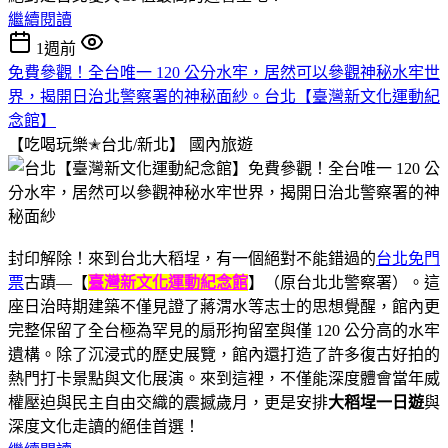
繼續閱讀
1週前
免費參觀！全台唯一 120 公分水牢，居然可以參觀神秘水牢世
界，揭開日治北警察署的神秘面紗。台北【臺灣新文化運動紀
念館】
【吃喝玩樂✭台北/新北】
國內旅遊
封印解除！來到台北大稻埕，有一個絕對不能錯過的
台北免門
票
古蹟—【
臺灣新文化運動紀念館
】（原台北北警察署）。這
座日治時期建築不僅見證了蔣渭水等志士的思想覺醒，館內更
完整保留了全台極為罕見的扇形拘留室與僅 120 公分高的水牢
遺構。除了沉浸式的歷史展覽，館內還打造了許多復古好拍的
熱門打卡景點與文化展演。來到這裡，不僅能深度體會當年威
權壓迫與民主自由交織的震撼歲月，更是安排
大稻埕一日遊
與
深度文化走讀的絕佳首選！