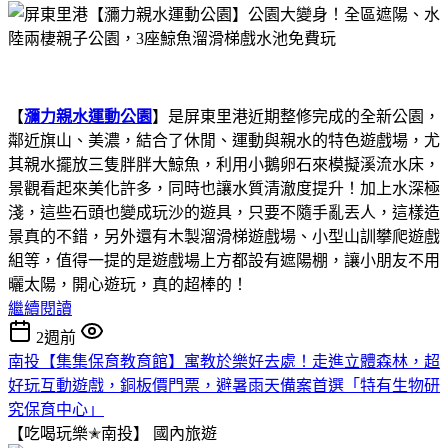
【
瀰力親水運動公園
】是屏東里港近期整修完成的全新公園，
鄰近旗山、美濃，結合了休閒、運動與親水的特色遊戲場，尤
其親水擺放三隻胖胖大鯨魚，利用小鵝卵石來模擬溪流水床，
景觀看起來美化許多，同時也讓水質清澈度提升！加上水深極
淺，這些石頭也變成玩沙的遊具，只要不隨手亂丟人，這樣造
景真的不錯，另外還有木製溜滑梯遊戲場、小型山訓攀爬遊戲
組等，值得一提的是遊戲場上方都設有遮陽棚，讓小朋友不用
曬太陽，開心遊玩，真的超棒的！
繼續閱讀
2週前
南投【集集保育教育館】寓教於樂好去處！走進立體森林，超
好玩互動遊戲，銅板價門票，避暑雨天備案首選「特有生物研
究保育中心」
【吃喝玩樂✭南投】
國內旅遊