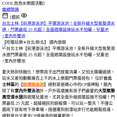
COOL泡泡水樂園活動）
繼續閱讀
1週前
台北士林【前港游泳池】平價游泳池！全新升級大型氣墊滑水
道，門票最低 25 元起！全面遮陽設施玩水不怕曬，兒童池
+室內外雙池
【吃喝玩樂✭台北/新北】
國內旅遊
夏天熱到快融化！想帶孩子出門放電消暑，又怕太陽曬過頭，
玩水又害怕動輒幾百上千的水上樂園門票傷荷包！ 位於
台北
士林區
的【
前港游泳池
】絕對是爸媽心中的CP值神點！館內
除了有
室內外雙泳池
外，戶外區還擁有孩子們最愛的
大型氣墊
高空滑水道
與遮陽兒童池，尤其全面升級遮陽設施不怕曬！門
票最低 25 元起，超級親民的銅板價，可以玩一整天！不僅公
園底下就有地下停車場，搭捷運到劍潭站步行也能輕鬆抵達，
絕對是台北夏天CP值最高的避暑聖地！