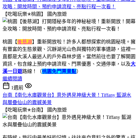
攻略：開放時間、預約申請流程、亮點行程一次看！
【吃喝玩樂✭桃園】
國內旅遊
桃園【
後慈湖
】重新開放啦！許多人都想探索的桃園秘境。擁
有豐富的生態景觀、沉靜湖光山色與獨特的軍事遺跡，這裡一
直都是大溪人最迷人的戶外森林步道。當然前往也要了解開園
資訊，包含線上預約申請流程、門票優惠、交通停車，以及
大
溪一日遊
路線！（
桃園免門票景點
）
繼續閱讀
1週前
台南【南化水庫觀景台】意外遇見神級大景！Tiffany 藍湖水
與層疊仙山的震撼美景
【吃喝玩樂✭台南】
國內旅遊
有時候，旅行中最美好的記憶，往往來自意料之外的驚喜。這