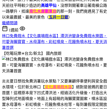
天前往平時較少造訪的
高雄甲仙
，沒想到開著車沿著南橫公路
一路攀升，抵達
南化水庫觀景台
的那一刻，我們竟遇見了有史
以來最震撼、最美的景色（
玉井一日遊
）
繼續閱讀
1週前
林口免費戲水【文化廣場戲水區】滯洪池變身免費戲水樂園，
可愛海獺寶寶、水母瀑布、彩虹噴泉、花饅魚噴水柱，夏天消
暑首選
【吃喝玩樂✭台北/新北】
國內旅遊
炎炎夏日想找免費消暑玩水景點？又要兼顧停車便利與安全戲
水環境，位於新北林口【
文化廣場戲水區
】絕對是爸媽的夏日
首選！這裡原本是下凹式滯洪池，經過活化升級後，打造出大
型陣列式地面噴泉。地面上有超萌的海獺寶寶圖案，噴水區設
置水母瀑布、彩虹噴泉、花饅魚噴水柱等，每到暑假限定開放