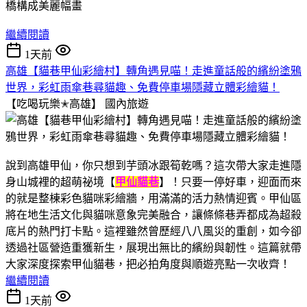
繼續閱讀
1天前
高雄【貓巷甲仙彩繪村】轉角遇見喵！走進童話般的繽紛塗鴉
世界，彩虹雨傘巷尋貓趣、免費停車場隱藏立體彩繪貓！
【吃喝玩樂✭高雄】
國內旅遊
說到高雄甲仙，你只想到芋頭冰跟筍乾嗎？這次帶大家走進隱
身山城裡的超萌祕境【
甲仙貓巷
】！只要一停好車，迎面而來
的就是整棟彩色貓咪彩繪牆，用滿滿的活力熱情迎賓。甲仙區
將在地生活文化與貓咪意象完美融合，讓條條巷弄都成為超殺
底片的熱門打卡點。這裡雖然曾歷經八八風災的重創，如今卻
透過社區營造重獲新生，展現出無比的繽紛與韌性。這篇就帶
大家深度探索甲仙貓巷，把必拍角度與順遊亮點一次收齊！
繼續閱讀
1天前