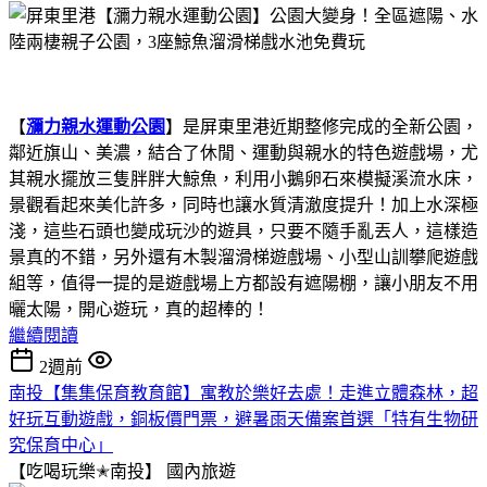
【
瀰力親水運動公園
】是屏東里港近期整修完成的全新公園，
鄰近旗山、美濃，結合了休閒、運動與親水的特色遊戲場，尤
其親水擺放三隻胖胖大鯨魚，利用小鵝卵石來模擬溪流水床，
景觀看起來美化許多，同時也讓水質清澈度提升！加上水深極
淺，這些石頭也變成玩沙的遊具，只要不隨手亂丟人，這樣造
景真的不錯，另外還有木製溜滑梯遊戲場、小型山訓攀爬遊戲
組等，值得一提的是遊戲場上方都設有遮陽棚，讓小朋友不用
曬太陽，開心遊玩，真的超棒的！
繼續閱讀
2週前
南投【集集保育教育館】寓教於樂好去處！走進立體森林，超
好玩互動遊戲，銅板價門票，避暑雨天備案首選「特有生物研
究保育中心」
【吃喝玩樂✭南投】
國內旅遊