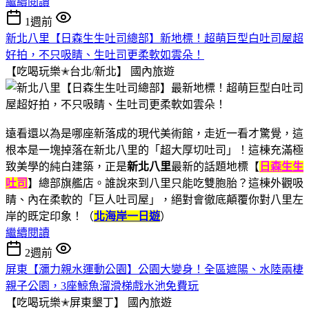
繼續閱讀
1週前
新北八里【日森生生吐司總部】新地標！超萌巨型白吐司屋超
好拍，不只吸睛、生吐司更柔軟如雲朵！
【吃喝玩樂✭台北/新北】
國內旅遊
遠看還以為是哪座新落成的現代美術館，走近一看才驚覺，這
根本是一塊掉落在新北八里的「超大厚切吐司」！這棟充滿極
致美學的純白建築，正是
新北八里
最新的話題地標【
日森生生
吐司
】總部旗艦店。誰說來到八里只能吃雙胞胎？這棟外觀吸
睛、內在柔軟的「巨人吐司屋」，絕對會徹底顛覆你對八里左
岸的既定印象！（
北海岸一日遊
）
繼續閱讀
2週前
屏東【瀰力親水運動公園】公園大變身！全區遮陽、水陸兩棲
親子公園，3座鯨魚溜滑梯戲水池免費玩
【吃喝玩樂✭屏東墾丁】
國內旅遊