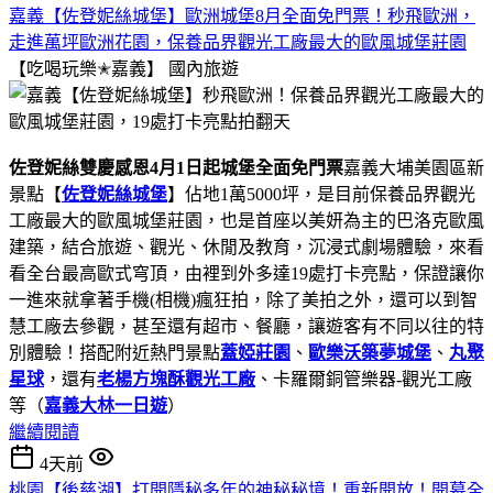
嘉義【佐登妮絲城堡】歐洲城堡8月全面免門票！秒飛歐洲，
走進萬坪歐洲花園，保養品界觀光工廠最大的歐風城堡莊園
【吃喝玩樂✭嘉義】
國內旅遊
佐登妮絲雙慶感恩4月1日起城堡全面免門票
嘉義大埔美園區新
景點【
佐登妮絲城堡
】佔地1萬5000坪，是目前保養品界觀光
工廠最大的歐風城堡莊園，也是首座以美妍為主的巴洛克歐風
建築，結合旅遊、觀光、休閒及教育，沉浸式劇場體驗，來看
看全台最高歐式穹頂，由裡到外多達19處打卡亮點，保證讓你
一進來就拿著手機(相機)瘋狂拍，除了美拍之外，還可以到智
慧工廠去參觀，甚至還有超市、餐廳，讓遊客有不同以往的特
別體驗！搭配附近熱門景點
蓋婭莊園
、
歐樂沃築夢城堡
、
丸聚
星球
，還有
老楊方塊酥觀光工廠
、卡羅爾銅管樂器-觀光工廠
等（
嘉義大林一日遊
）
繼續閱讀
4天前
桃園【後慈湖】打開隱秘多年的神秘秘境！重新開放！開幕全