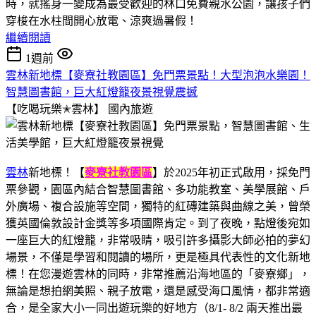
時，就搖身一變成為最受歡迎的林口免費親水公園，讓孩子們
穿梭在水柱間開心放電、涼爽過暑假！
繼續閱讀
1週前
雲林新地標【麥寮社教園區】免門票景點！大型泡泡水樂園！
智慧圖書館，巨大紅燈籠夜景視覺震撼
【吃喝玩樂✭雲林】
國內旅遊
雲林
新地標！【
麥寮社教園區
】於2025年初正式啟用，採免門
票參觀，園區內結合智慧圖書館、多功能教室、美學展館、戶
外廣場、複合設施等空間，獨特的紅磚建築與曲線之美，曾榮
獲英國倫敦設計金獎等多項國際肯定。到了夜晚，點燈後宛如
一座巨大的紅燈籠，非常吸睛，吸引許多攝影大師必拍的夢幻
場景，不僅是學習和閱讀的場所，更是極具代表性的文化新地
標！在您漫遊雲林的同時，非常推薦沿海地區的「麥寮鄉」，
無論是想拍網美照、親子放電，還是感受海口風情，都非常適
合，是全家大小一同出遊玩樂的好地方（8/1- 8/2 兩天推出最