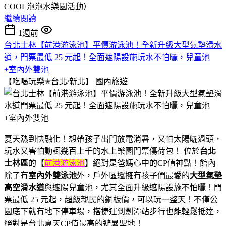
COOL泡泡水樂園活動）
繼續閱讀
1週前
台北士林【前港游泳池】平價游泳池！全新升級大型氣墊滑水
道，門票最低 25 元起！全面遮陽設施玩水不怕曬，兒童池
+室內外雙池
【吃喝玩樂✭台北/新北】
國內旅遊
夏天熱到快融化！想帶孩子出門放電消暑，又怕太陽曬過頭，
玩水又害怕動輒幾百上千的水上樂園門票傷荷包！ 位於
台北
士林區
的【
前港游泳池
】絕對是爸媽心中的CP值神點！館內
除了有
室內外雙泳池
外，戶外區還擁有孩子們最愛的
大型氣墊
高空滑水道
與遮陽兒童池，尤其全面升級遮陽設施不怕曬！門
票最低 25 元起，超級親民的銅板價，可以玩一整天！不僅公
園底下就有地下停車場，搭捷運到劍潭站步行也能輕鬆抵達，
絕對是台北夏天CP值最高的避暑聖地！