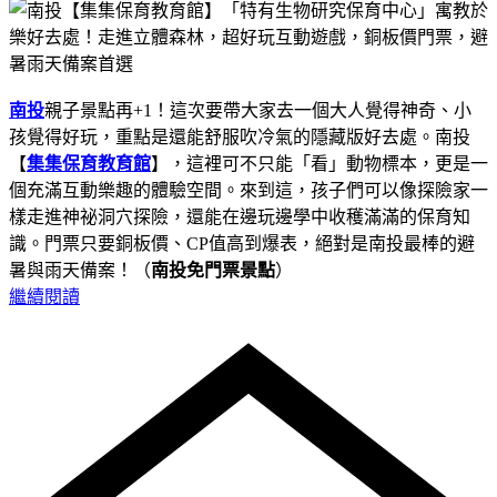
南投
親子景點再+1！這次要帶大家去一個大人覺得神奇、小
孩覺得好玩，重點是還能舒服吹冷氣的隱藏版好去處。南投
【
集集保育教育館
】，這裡可不只能「看」動物標本，更是一
個充滿互動樂趣的體驗空間。來到這，孩子們可以像探險家一
樣走進神祕洞穴探險，還能在邊玩邊學中收穫滿滿的保育知
識。門票只要銅板價、CP值高到爆表，絕對是南投最棒的避
暑與雨天備案！（
南投免門票景點
）
繼續閱讀