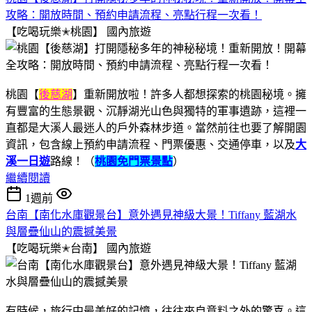
攻略：開放時間、預約申請流程、亮點行程一次看！
【吃喝玩樂✭桃園】
國內旅遊
桃園【
後慈湖
】重新開放啦！許多人都想探索的桃園秘境。擁
有豐富的生態景觀、沉靜湖光山色與獨特的軍事遺跡，這裡一
直都是大溪人最迷人的戶外森林步道。當然前往也要了解開園
資訊，包含線上預約申請流程、門票優惠、交通停車，以及
大
溪一日遊
路線！（
桃園免門票景點
）
繼續閱讀
1週前
台南【南化水庫觀景台】意外遇見神級大景！Tiffany 藍湖水
與層疊仙山的震撼美景
【吃喝玩樂✭台南】
國內旅遊
有時候，旅行中最美好的記憶，往往來自意料之外的驚喜。這