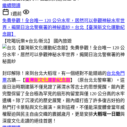
繼續閱讀
1週前
免費參觀！全台唯一 120 公分水牢，居然可以參觀神秘水牢世
界，揭開日治北警察署的神秘面紗。台北【臺灣新文化運動紀
念館】
【吃喝玩樂✭台北/新北】
國內旅遊
封印解除！來到台北大稻埕，有一個絕對不能錯過的
台北免門
票
古蹟—【
臺灣新文化運動紀念館
】（原台北北警察署）。這
座日治時期建築不僅見證了蔣渭水等志士的思想覺醒，館內更
完整保留了全台極為罕見的扇形拘留室與僅 120 公分高的水牢
遺構。除了沉浸式的歷史展覽，館內還打造了許多復古好拍的
熱門打卡景點與文化展演。來到這裡，不僅能深度體會當年威
權壓迫與民主自由交織的震撼歲月，更是安排
大稻埕一日遊
與
深度文化走讀的絕佳首選！