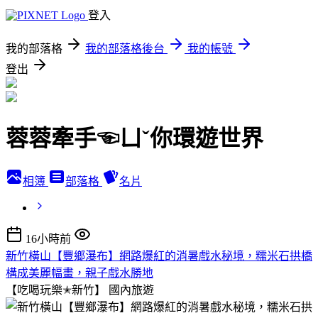
登入
我的部落格
我的部落格後台
我的帳號
登出
蓉蓉牽手☜ㄩˇ你環遊世界
相簿
部落格
名片
16小時前
新竹橫山【豐鄉瀑布】網路爆紅的消暑戲水秘境，糯米石拱橋
構成美麗幅畫，親子戲水勝地
【吃喝玩樂✭新竹】
國內旅遊