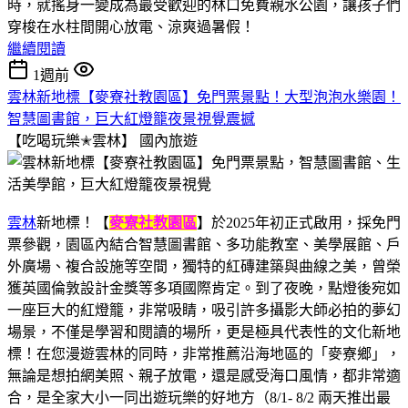
時，就搖身一變成為最受歡迎的林口免費親水公園，讓孩子們
穿梭在水柱間開心放電、涼爽過暑假！
繼續閱讀
1週前
雲林新地標【麥寮社教園區】免門票景點！大型泡泡水樂園！
智慧圖書館，巨大紅燈籠夜景視覺震撼
【吃喝玩樂✭雲林】
國內旅遊
雲林
新地標！【
麥寮社教園區
】於2025年初正式啟用，採免門
票參觀，園區內結合智慧圖書館、多功能教室、美學展館、戶
外廣場、複合設施等空間，獨特的紅磚建築與曲線之美，曾榮
獲英國倫敦設計金獎等多項國際肯定。到了夜晚，點燈後宛如
一座巨大的紅燈籠，非常吸睛，吸引許多攝影大師必拍的夢幻
場景，不僅是學習和閱讀的場所，更是極具代表性的文化新地
標！在您漫遊雲林的同時，非常推薦沿海地區的「麥寮鄉」，
無論是想拍網美照、親子放電，還是感受海口風情，都非常適
合，是全家大小一同出遊玩樂的好地方（8/1- 8/2 兩天推出最