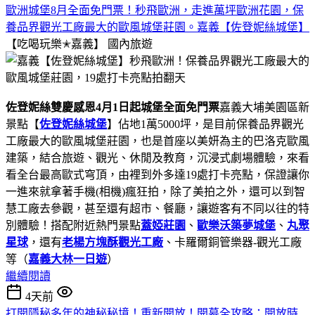
歐洲城堡8月全面免門票！秒飛歐洲，走進萬坪歐洲花園，保
養品界觀光工廠最大的歐風城堡莊園。嘉義【佐登妮絲城堡】
【吃喝玩樂✭嘉義】
國內旅遊
佐登妮絲雙慶感恩4月1日起城堡全面免門票
嘉義大埔美園區新
景點【
佐登妮絲城堡
】佔地1萬5000坪，是目前保養品界觀光
工廠最大的歐風城堡莊園，也是首座以美妍為主的巴洛克歐風
建築，結合旅遊、觀光、休閒及教育，沉浸式劇場體驗，來看
看全台最高歐式穹頂，由裡到外多達19處打卡亮點，保證讓你
一進來就拿著手機(相機)瘋狂拍，除了美拍之外，還可以到智
慧工廠去參觀，甚至還有超市、餐廳，讓遊客有不同以往的特
別體驗！搭配附近熱門景點
蓋婭莊園
、
歐樂沃築夢城堡
、
丸聚
星球
，還有
老楊方塊酥觀光工廠
、卡羅爾銅管樂器-觀光工廠
等（
嘉義大林一日遊
）
繼續閱讀
4天前
打開隱秘多年的神秘秘境！重新開放！開幕全攻略：開放時