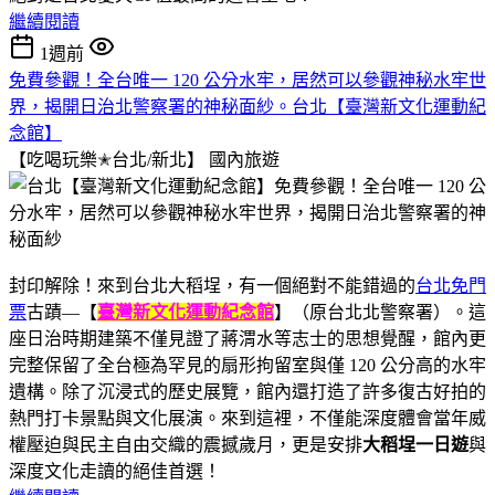
繼續閱讀
1週前
免費參觀！全台唯一 120 公分水牢，居然可以參觀神秘水牢世
界，揭開日治北警察署的神秘面紗。台北【臺灣新文化運動紀
念館】
【吃喝玩樂✭台北/新北】
國內旅遊
封印解除！來到台北大稻埕，有一個絕對不能錯過的
台北免門
票
古蹟—【
臺灣新文化運動紀念館
】（原台北北警察署）。這
座日治時期建築不僅見證了蔣渭水等志士的思想覺醒，館內更
完整保留了全台極為罕見的扇形拘留室與僅 120 公分高的水牢
遺構。除了沉浸式的歷史展覽，館內還打造了許多復古好拍的
熱門打卡景點與文化展演。來到這裡，不僅能深度體會當年威
權壓迫與民主自由交織的震撼歲月，更是安排
大稻埕一日遊
與
深度文化走讀的絕佳首選！