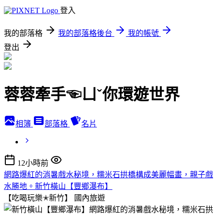
登入
我的部落格
我的部落格後台
我的帳號
登出
蓉蓉牽手☜ㄩˇ你環遊世界
相簿
部落格
名片
12小時前
網路爆紅的消暑戲水秘境，糯米石拱橋構成美麗幅畫，親子戲
水勝地。新竹橫山【豐鄉瀑布】
【吃喝玩樂✭新竹】
國內旅遊