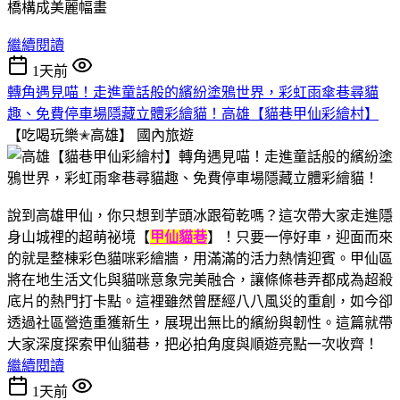
繼續閱讀
1天前
轉角遇見喵！走進童話般的繽紛塗鴉世界，彩虹雨傘巷尋貓
趣、免費停車場隱藏立體彩繪貓！高雄【貓巷甲仙彩繪村】
【吃喝玩樂✭高雄】
國內旅遊
說到高雄甲仙，你只想到芋頭冰跟筍乾嗎？這次帶大家走進隱
身山城裡的超萌祕境【
甲仙貓巷
】！只要一停好車，迎面而來
的就是整棟彩色貓咪彩繪牆，用滿滿的活力熱情迎賓。甲仙區
將在地生活文化與貓咪意象完美融合，讓條條巷弄都成為超殺
底片的熱門打卡點。這裡雖然曾歷經八八風災的重創，如今卻
透過社區營造重獲新生，展現出無比的繽紛與韌性。這篇就帶
大家深度探索甲仙貓巷，把必拍角度與順遊亮點一次收齊！
繼續閱讀
1天前