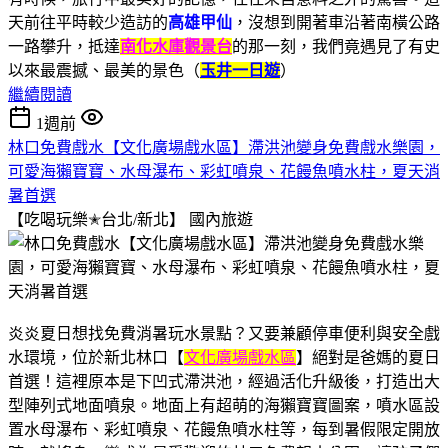
天前往平時較少造訪的
高雄甲仙
，沒想到開著車沿著南橫公路
一路攀升，抵達
南化水庫觀景台
的那一刻，我們竟遇見了有史
以來最震撼、最美的景色（
玉井一日遊
）
繼續閱讀
1週前
林口免費戲水【文化廣場戲水區】滯洪池變身免費戲水樂園，
可愛海獺寶寶、水母瀑布、彩虹噴泉、花饅魚噴水柱，夏天消
暑首選
【吃喝玩樂✭台北/新北】
國內旅遊
炎炎夏日想找免費消暑玩水景點？又要兼顧停車便利與安全戲
水環境，位於新北林口【
文化廣場戲水區
】絕對是爸媽的夏日
首選！這裡原本是下凹式滯洪池，經過活化升級後，打造出大
型陣列式地面噴泉。地面上有超萌的海獺寶寶圖案，噴水區設
置水母瀑布、彩虹噴泉、花饅魚噴水柱等，每到暑假限定開放