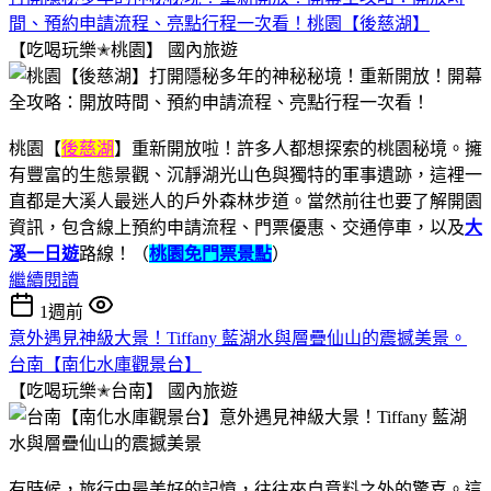
間、預約申請流程、亮點行程一次看！桃園【後慈湖】
【吃喝玩樂✭桃園】
國內旅遊
桃園【
後慈湖
】重新開放啦！許多人都想探索的桃園秘境。擁
有豐富的生態景觀、沉靜湖光山色與獨特的軍事遺跡，這裡一
直都是大溪人最迷人的戶外森林步道。當然前往也要了解開園
資訊，包含線上預約申請流程、門票優惠、交通停車，以及
大
溪一日遊
路線！（
桃園免門票景點
）
繼續閱讀
1週前
意外遇見神級大景！Tiffany 藍湖水與層疊仙山的震撼美景。
台南【南化水庫觀景台】
【吃喝玩樂✭台南】
國內旅遊
有時候，旅行中最美好的記憶，往往來自意料之外的驚喜。這