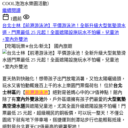
COOL泡泡水樂園活動）
繼續閱讀
1週前
台北士林【前港游泳池】平價游泳池！全新升級大型氣墊滑水
道，門票最低 25 元起！全面遮陽設施玩水不怕曬，兒童池
+室內外雙池
【吃喝玩樂✭台北/新北】
國內旅遊
夏天熱到快融化！想帶孩子出門放電消暑，又怕太陽曬過頭，
玩水又害怕動輒幾百上千的水上樂園門票傷荷包！ 位於
台北
士林區
的【
前港游泳池
】絕對是爸媽心中的CP值神點！館內
除了有
室內外雙泳池
外，戶外區還擁有孩子們最愛的
大型氣墊
高空滑水道
與遮陽兒童池，尤其全面升級遮陽設施不怕曬！門
票最低 25 元起，超級親民的銅板價，可以玩一整天！不僅公
園底下就有地下停車場，搭捷運到劍潭站步行也能輕鬆抵達，
絕對是台北夏天CP值最高的避暑聖地！