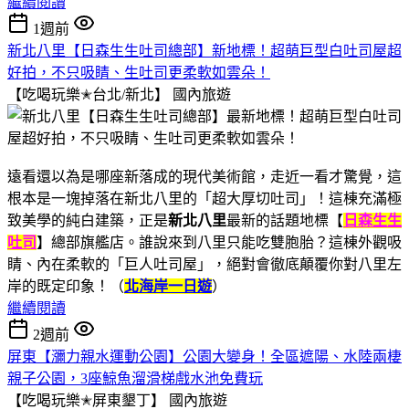
繼續閱讀
1週前
新北八里【日森生生吐司總部】新地標！超萌巨型白吐司屋超
好拍，不只吸睛、生吐司更柔軟如雲朵！
【吃喝玩樂✭台北/新北】
國內旅遊
遠看還以為是哪座新落成的現代美術館，走近一看才驚覺，這
根本是一塊掉落在新北八里的「超大厚切吐司」！這棟充滿極
致美學的純白建築，正是
新北八里
最新的話題地標【
日森生生
吐司
】總部旗艦店。誰說來到八里只能吃雙胞胎？這棟外觀吸
睛、內在柔軟的「巨人吐司屋」，絕對會徹底顛覆你對八里左
岸的既定印象！（
北海岸一日遊
）
繼續閱讀
2週前
屏東【瀰力親水運動公園】公園大變身！全區遮陽、水陸兩棲
親子公園，3座鯨魚溜滑梯戲水池免費玩
【吃喝玩樂✭屏東墾丁】
國內旅遊