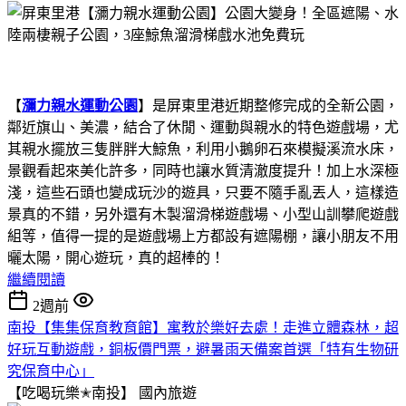
【
瀰力親水運動公園
】是屏東里港近期整修完成的全新公園，
鄰近旗山、美濃，結合了休閒、運動與親水的特色遊戲場，尤
其親水擺放三隻胖胖大鯨魚，利用小鵝卵石來模擬溪流水床，
景觀看起來美化許多，同時也讓水質清澈度提升！加上水深極
淺，這些石頭也變成玩沙的遊具，只要不隨手亂丟人，這樣造
景真的不錯，另外還有木製溜滑梯遊戲場、小型山訓攀爬遊戲
組等，值得一提的是遊戲場上方都設有遮陽棚，讓小朋友不用
曬太陽，開心遊玩，真的超棒的！
繼續閱讀
2週前
南投【集集保育教育館】寓教於樂好去處！走進立體森林，超
好玩互動遊戲，銅板價門票，避暑雨天備案首選「特有生物研
究保育中心」
【吃喝玩樂✭南投】
國內旅遊