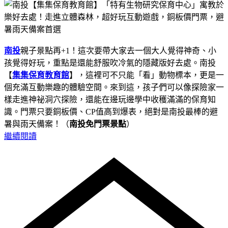
南投
親子景點再+1！這次要帶大家去一個大人覺得神奇、小
孩覺得好玩，重點是還能舒服吹冷氣的隱藏版好去處。南投
【
集集保育教育館
】，這裡可不只能「看」動物標本，更是一
個充滿互動樂趣的體驗空間。來到這，孩子們可以像探險家一
樣走進神祕洞穴探險，還能在邊玩邊學中收穫滿滿的保育知
識。門票只要銅板價、CP值高到爆表，絕對是南投最棒的避
暑與雨天備案！（
南投免門票景點
）
繼續閱讀