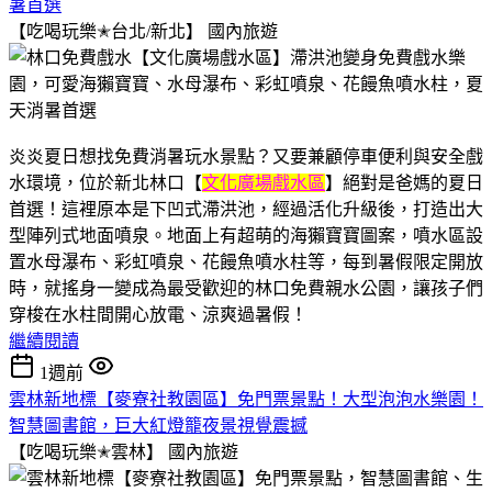
暑首選
【吃喝玩樂✭台北/新北】
國內旅遊
炎炎夏日想找免費消暑玩水景點？又要兼顧停車便利與安全戲
水環境，位於新北林口【
文化廣場戲水區
】絕對是爸媽的夏日
首選！這裡原本是下凹式滯洪池，經過活化升級後，打造出大
型陣列式地面噴泉。地面上有超萌的海獺寶寶圖案，噴水區設
置水母瀑布、彩虹噴泉、花饅魚噴水柱等，每到暑假限定開放
時，就搖身一變成為最受歡迎的林口免費親水公園，讓孩子們
穿梭在水柱間開心放電、涼爽過暑假！
繼續閱讀
1週前
雲林新地標【麥寮社教園區】免門票景點！大型泡泡水樂園！
智慧圖書館，巨大紅燈籠夜景視覺震撼
【吃喝玩樂✭雲林】
國內旅遊