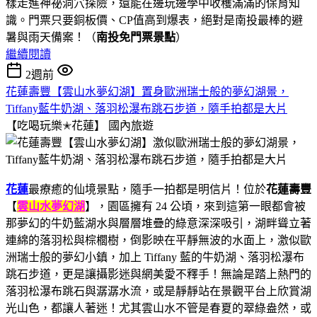
樣走進神祕洞穴探險，還能在邊玩邊學中收穫滿滿的保育知
識。門票只要銅板價、CP值高到爆表，絕對是南投最棒的避
暑與雨天備案！（
南投免門票景點
）
繼續閱讀
2週前
花蓮壽豐【雲山水夢幻湖】置身歐洲瑞士般的夢幻湖景，
Tiffany藍牛奶湖、落羽松瀑布跳石步道，隨手拍都是大片
【吃喝玩樂✭花蓮】
國內旅遊
花蓮
最療癒的仙境景點，隨手一拍都是明信片！位於
花蓮壽豐
【
雲山水夢幻湖
】，園區擁有 24 公頃，來到這第一眼都會被
那夢幻的牛奶藍湖水與層層堆疊的綠意深深吸引，湖畔聳立著
連綿的落羽松與棕櫚樹，倒影映在平靜無波的水面上，激似歐
洲瑞士般的夢幻小鎮，加上 Tiffany 藍的牛奶湖、落羽松瀑布
跳石步道，更是讓攝影迷與網美愛不釋手！無論是踏上熱門的
落羽松瀑布跳石與潺潺水流，或是靜靜站在景觀平台上欣賞湖
光山色，都讓人著迷！尤其雲山水不管是春夏的翠綠盎然，或