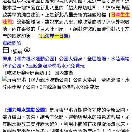
遠看還以為是哪座新落成的現代美術館，走近一看才驚覺，這
根本是一塊掉落在新北八里的「超大厚切吐司」！這棟充滿極
致美學的純白建築，正是
新北八里
最新的話題地標【
日森生生
吐司
】總部旗艦店。誰說來到八里只能吃雙胞胎？這棟外觀吸
睛、內在柔軟的「巨人吐司屋」，絕對會徹底顛覆你對八里左
岸的既定印象！（
北海岸一日遊
）
繼續閱讀
1週前
屏東【瀰力親水運動公園】公園大變身！全區遮陽、水陸兩棲
親子公園，3座鯨魚溜滑梯戲水池免費玩
【吃喝玩樂✭屏東墾丁】
國內旅遊
【
瀰力親水運動公園
】是屏東里港近期整修完成的全新公園，
鄰近旗山、美濃，結合了休閒、運動與親水的特色遊戲場，尤
其親水擺放三隻胖胖大鯨魚，利用小鵝卵石來模擬溪流水床，
景觀看起來美化許多，同時也讓水質清澈度提升！加上水深極