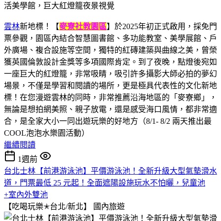
雲林
新地標！【
麥寮社教園區
】於2025年初正式啟用，採免門
票參觀，園區內結合智慧圖書館、多功能教室、美學展館、戶
外廣場、複合設施等空間，獨特的紅磚建築與曲線之美，曾榮
獲英國倫敦設計金獎等多項國際肯定。到了夜晚，點燈後宛如
一座巨大的紅燈籠，非常吸睛，吸引許多攝影大師必拍的夢幻
場景，不僅是學習和閱讀的場所，更是極具代表性的文化新地
標！在您漫遊雲林的同時，非常推薦沿海地區的「麥寮鄉」，
無論是想拍網美照、親子放電，還是感受海口風情，都非常適
合，是全家大小一同出遊玩樂的好地方（8/1- 8/2 兩天推出最
COOL泡泡水樂園活動）
繼續閱讀
1週前
台北士林【前港游泳池】平價游泳池！全新升級大型氣墊滑水
道，門票最低 25 元起！全面遮陽設施玩水不怕曬，兒童池
+室內外雙池
【吃喝玩樂✭台北/新北】
國內旅遊