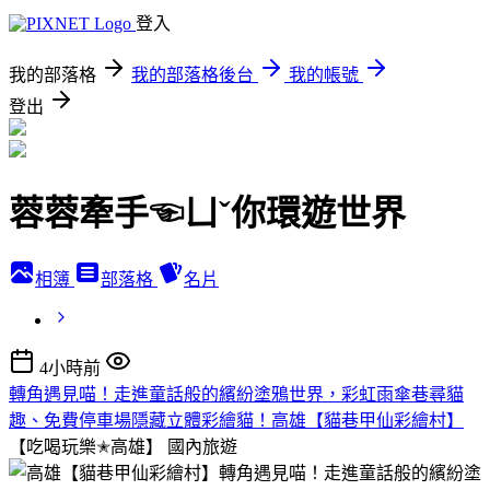
登入
我的部落格
我的部落格後台
我的帳號
登出
蓉蓉牽手☜ㄩˇ你環遊世界
相簿
部落格
名片
4小時前
轉角遇見喵！走進童話般的繽紛塗鴉世界，彩虹雨傘巷尋貓
趣、免費停車場隱藏立體彩繪貓！高雄【貓巷甲仙彩繪村】
【吃喝玩樂✭高雄】
國內旅遊