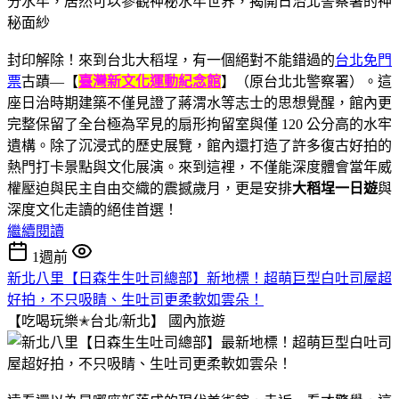
封印解除！來到台北大稻埕，有一個絕對不能錯過的
台北免門
票
古蹟—【
臺灣新文化運動紀念館
】（原台北北警察署）。這
座日治時期建築不僅見證了蔣渭水等志士的思想覺醒，館內更
完整保留了全台極為罕見的扇形拘留室與僅 120 公分高的水牢
遺構。除了沉浸式的歷史展覽，館內還打造了許多復古好拍的
熱門打卡景點與文化展演。來到這裡，不僅能深度體會當年威
權壓迫與民主自由交織的震撼歲月，更是安排
大稻埕一日遊
與
深度文化走讀的絕佳首選！
繼續閱讀
1週前
新北八里【日森生生吐司總部】新地標！超萌巨型白吐司屋超
好拍，不只吸睛、生吐司更柔軟如雲朵！
【吃喝玩樂✭台北/新北】
國內旅遊