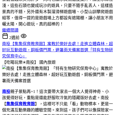
淺，這些石頭也變成玩沙的遊具，只要不隨手亂丟人，這樣造
景真的不錯，另外還有木製溜滑梯遊戲場、小型山訓攀爬遊戲
組等，值得一提的是遊戲場上方都設有遮陽棚，讓小朋友不用
曬太陽，開心遊玩，真的超棒的！
繼續閱讀
2週前
南投【集集保育教育館】寓教於樂好去處！走進立體森林，超
好玩互動遊戲，銅板價門票，避暑雨天備案首選「特有生物研
究保育中心」
【吃喝玩樂✭南投】
國內旅遊
南投
親子景點再+1！這次要帶大家去一個大人覺得神奇、小
孩覺得好玩，重點是還能舒服吹冷氣的隱藏版好去處。南投
【
集集保育教育館
】，這裡可不只能「看」動物標本，更是一
個充滿互動樂趣的體驗空間。來到這，孩子們可以像探險家一