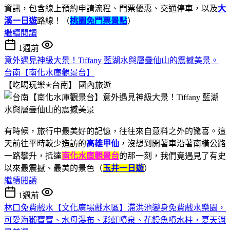
資訊，包含線上預約申請流程、門票優惠、交通停車，以及
大
溪一日遊
路線！（
桃園免門票景點
）
繼續閱讀
1週前
意外遇見神級大景！Tiffany 藍湖水與層疊仙山的震撼美景。
台南【南化水庫觀景台】
【吃喝玩樂✭台南】
國內旅遊
有時候，旅行中最美好的記憶，往往來自意料之外的驚喜。這
天前往平時較少造訪的
高雄甲仙
，沒想到開著車沿著南橫公路
一路攀升，抵達
南化水庫觀景台
的那一刻，我們竟遇見了有史
以來最震撼、最美的景色（
玉井一日遊
）
繼續閱讀
1週前
林口免費戲水【文化廣場戲水區】滯洪池變身免費戲水樂園，
可愛海獺寶寶、水母瀑布、彩虹噴泉、花饅魚噴水柱，夏天消