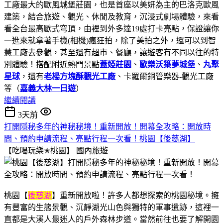
工廠最大的歐風城堡莊園，也是首座以美妍為主的巴洛克歐風
建築，結合旅遊、觀光、休閒及教育，沉浸式劇場體驗，來看
看全台最高歐式穹頂，由裡到外多達19處打卡亮點，保證讓你
一進來就拿著手機(相機)瘋狂拍，除了美拍之外，還可以到智
慧工廠去參觀，甚至還有超市、餐廳，讓遊客有不同以往的特
別體驗！搭配附近熱門景點
蓋婭莊園
、
歐樂沃築夢城堡
、
丸聚
星球
，還有
老楊方塊酥觀光工廠
、卡羅爾銅管樂器-觀光工廠
等（
嘉義大林一日遊
）
繼續閱讀
3天前
打開隱秘多年的神秘秘境！重新開放！開幕全攻略：開放時
間、預約申請流程、亮點行程一次看！桃園【後慈湖】
【吃喝玩樂✭桃園】
國內旅遊
桃園【
後慈湖
】重新開放啦！許多人都想探索的桃園秘境。擁
有豐富的生態景觀、沉靜湖光山色與獨特的軍事遺跡，這裡一
直都是大溪人最迷人的戶外森林步道。當然前往也要了解開園