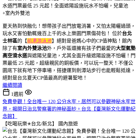
夏天熱到快融化！想帶孩子出門放電消暑，又怕太陽曬過頭，
玩水又害怕動輒幾百上千的水上樂園門票傷荷包！ 位於
台北
士林區
的【
前港游泳池
】絕對是爸媽心中的CP值神點！館內
除了有
室內外雙泳池
外，戶外區還擁有孩子們最愛的
大型氣墊
高空滑水道
與遮陽兒童池，尤其全面升級遮陽設施不怕曬！門
票最低 25 元起，超級親民的銅板價，可以玩一整天！不僅公
園底下就有地下停車場，搭捷運到劍潭站步行也能輕鬆抵達，
絕對是台北夏天CP值最高的避暑聖地！
繼續閱讀
1週前
免費參觀！全台唯一 120 公分水牢，居然可以參觀神秘水牢世
界，揭開日治北警察署的神秘面紗。台北【臺灣新文化運動紀
念館】
【吃喝玩樂✭台北/新北】
國內旅遊