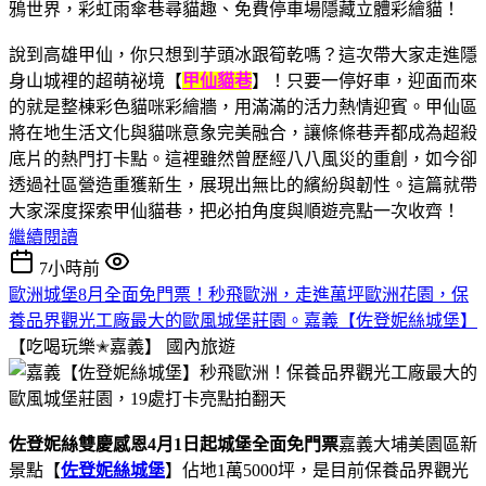
說到高雄甲仙，你只想到芋頭冰跟筍乾嗎？這次帶大家走進隱
身山城裡的超萌祕境【
甲仙貓巷
】！只要一停好車，迎面而來
的就是整棟彩色貓咪彩繪牆，用滿滿的活力熱情迎賓。甲仙區
將在地生活文化與貓咪意象完美融合，讓條條巷弄都成為超殺
底片的熱門打卡點。這裡雖然曾歷經八八風災的重創，如今卻
透過社區營造重獲新生，展現出無比的繽紛與韌性。這篇就帶
大家深度探索甲仙貓巷，把必拍角度與順遊亮點一次收齊！
繼續閱讀
7小時前
歐洲城堡8月全面免門票！秒飛歐洲，走進萬坪歐洲花園，保
養品界觀光工廠最大的歐風城堡莊園。嘉義【佐登妮絲城堡】
【吃喝玩樂✭嘉義】
國內旅遊
佐登妮絲雙慶感恩4月1日起城堡全面免門票
嘉義大埔美園區新
景點【
佐登妮絲城堡
】佔地1萬5000坪，是目前保養品界觀光