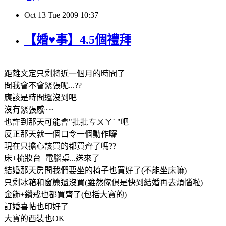
Oct
13
Tue
2009
10:37
【婚♥事】4.5個禮拜
距離文定只剩將近一個月的時間了
問我會不會緊張呢...??
應該是時間還沒到吧
沒有緊張感~~
也許到那天可能會"批批ㄘㄨㄚˋ "吧
反正那天就一個口令一個動作囉
現在只擔心該買的都買齊了嗎??
床+梳妝台+電腦桌...送來了
結婚那天房間我們要坐的椅子也買好了(不能坐床嘛)
只剩冰箱和窗簾還沒買(雖然傢俱是快到結婚再去煩惱啦)
金飾+鑽戒也都買齊了(包括大寶的)
訂婚喜帖也印好了
大寶的西裝也OK