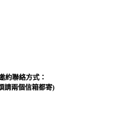
邀約聯絡方式：
信件，煩請兩個信箱都寄)