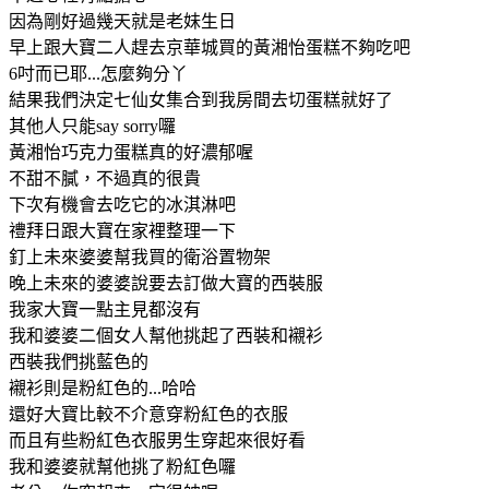
因為剛好過幾天就是老妹生日
早上跟大寶二人趕去京華城買的黃湘怡蛋糕不夠吃吧
6吋而已耶...怎麼夠分丫
結果我們決定七仙女集合到我房間去切蛋糕就好了
其他人只能say sorry囉
黃湘怡巧克力蛋糕真的好濃郁喔
不甜不膩，不過真的很貴
下次有機會去吃它的冰淇淋吧
禮拜日跟大寶在家裡整理一下
釘上未來婆婆幫我買的衛浴置物架
晚上未來的婆婆說要去訂做大寶的西裝服
我家大寶一點主見都沒有
我和婆婆二個女人幫他挑起了西裝和襯衫
西裝我們挑藍色的
襯衫則是粉紅色的...哈哈
還好大寶比較不介意穿粉紅色的衣服
而且有些粉紅色衣服男生穿起來很好看
我和婆婆就幫他挑了粉紅色囉