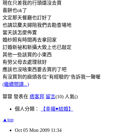
現在只差我的行頭還沒去買
喜餅也ok了
文定那天餐廳也訂好了
也請苡麇夫婦陪我們去勘查場地
當天該怎麼佈置
婚紗照有時間再去拿回家
訂婚新祕和新攝大致上也已敲定
其他一些該買的小東西
有勞父母去處理就好
應該也沒啥東西要去買的了吧
有沒買到的麻煩各位"有經驗的"告訴我一聲喔
(繼續閱讀...)
蓉蓉 發表在
痞客邦
留言
(10)
人氣(
)
個人分類：
【幸福♥結婚】
▲top
Oct
05
Mon
2009
11:34