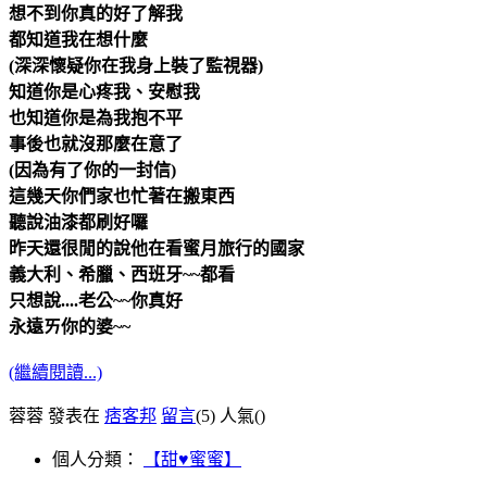
想不到你真的好了解我
都知道我在想什麼
(深深懷疑你在我身上裝了監視器
)
知道你是心疼我、安慰我
也知道你是為我抱不平
事後也就沒那麼在意了
(因為有了你的一封信)
這幾天你們家也忙著在搬東西
聽說油漆都刷好囉
昨天還很閒的說他在看蜜月旅行的國家
義大利、希臘、西班牙~~都看
只想說....老公~~你真好
永遠ㄞ你的婆~~
(繼續閱讀...)
蓉蓉 發表在
痞客邦
留言
(5)
人氣(
)
個人分類：
【甜♥蜜蜜】