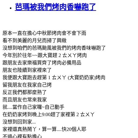
芭瑪被我們烤肉香嚇跑了
原本一直在擔心中秋節烤肉會不會下雨
看不到美麗的月兒而掃了興緻
沒想到咱們的芭瑪颱風被我們的烤肉香味嚇跑了
今年別於往年~~跟大寶趕 2 ㄊㄨㄚ烤肉
跟朋友去家樂福買齊了烤肉必備用品
朋友也陸續到家裡來了
我便跟大寶跑去趕第 1 ㄊㄨㄚ (大寶奶奶家)烤肉
留我朋友在我家自己烤
反正我們都那麼熟了
而且朋友也常來我家
就....當作自己家囉~自己動手
在奶奶家烤到晚上9:00趕了家裡第 2 ㄊㄨㄚ
沒想到回到家...
家裡還真熱鬧丫，算一算....快20個人耶
不過心裡有點擔心