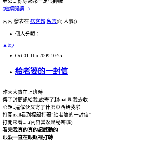
老公....你穿起來一定很帥喔
(繼續閱讀...)
蓉蓉 發表在
痞客邦
留言
(8)
人氣(
)
個人分類：
▲top
Oct
01
Thu
2009
10:55
給老婆的一封信
昨天大寶在上班時
傳了封簡訊給我,說寄了封mail叫我去收
心想..這傢伙又寄了什麼東西給我啦
打開mail看到標題打著"給老婆的一封信"
打開來看.....(內容當然是秘密囉)
看完我真的真的超感動的
眼淚一直在眼眶裡打轉