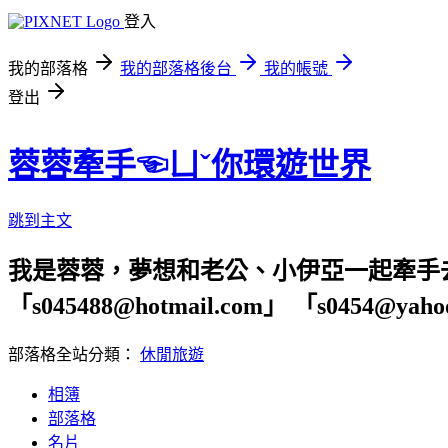
登入
我的部落格
我的部落格後台
我的帳號
登出
蓉蓉牽手☜ㄩˇ你環遊世界
跳到主文
我是蓉蓉，夢想和老公、小伊亞一起牽手
「s045488@hotmail.com」 「s04
部落格全站分類：
休閒旅遊
相簿
部落格
名片