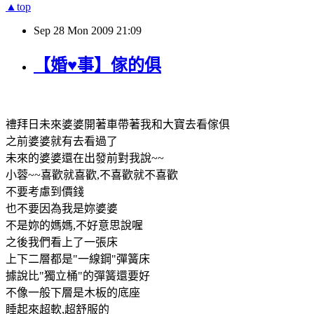
▲top
Sep
28
Mon
2009
21:09
【婚♥事】傢的俱
禮拜日未來婆婆開著車帶著我和大寶去看傢俱
之前婆婆就有去看過了
未來的婆婆還在出發前對我說~~
小蓉~~喜歡就喜歡,不喜歡就不喜歡
不要考慮到價錢
也不要因為我是妳婆婆
不是妳的媽媽,不好意思說喔
之後我們看上了一張床
上下二層都是"一線鋼"彈簧床
據說比"獨立桶"的彈簧還要好
不像一般下層是木板的底座
睡起來超軟,超舒服的