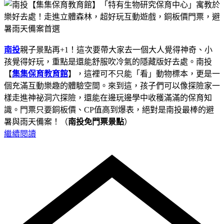
南投
親子景點再+1！這次要帶大家去一個大人覺得神奇、小
孩覺得好玩，重點是還能舒服吹冷氣的隱藏版好去處。南投
【
集集保育教育館
】，這裡可不只能「看」動物標本，更是一
個充滿互動樂趣的體驗空間。來到這，孩子們可以像探險家一
樣走進神祕洞穴探險，還能在邊玩邊學中收穫滿滿的保育知
識。門票只要銅板價、CP值高到爆表，絕對是南投最棒的避
暑與雨天備案！（
南投免門票景點
）
繼續閱讀