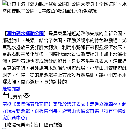
【
瀰力親水運動公園
】是屏東里港近期整修完成的全新公園，
鄰近旗山、美濃，結合了休閒、運動與親水的特色遊戲場，尤
其親水擺放三隻胖胖大鯨魚，利用小鵝卵石來模擬溪流水床，
景觀看起來美化許多，同時也讓水質清澈度提升！加上水深極
淺，這些石頭也變成玩沙的遊具，只要不隨手亂丟人，這樣造
景真的不錯，另外還有木製溜滑梯遊戲場、小型山訓攀爬遊戲
組等，值得一提的是遊戲場上方都設有遮陽棚，讓小朋友不用
曬太陽，開心遊玩，真的超棒的！
繼續閱讀
2週前
南投【集集保育教育館】寓教於樂好去處！走進立體森林，超
好玩互動遊戲，銅板價門票，避暑雨天備案首選「特有生物研
究保育中心」
【吃喝玩樂✭南投】
國內旅遊