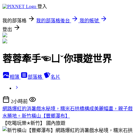
登入
我的部落格
我的部落格後台
我的帳號
登出
蓉蓉牽手☜ㄩˇ你環遊世界
相簿
部落格
名片
2小時前
網路爆紅的消暑戲水秘境，糯米石拱橋構成美麗幅畫，親子戲
水勝地。新竹橫山【豐鄉瀑布】
【吃喝玩樂✭新竹】
國內旅遊