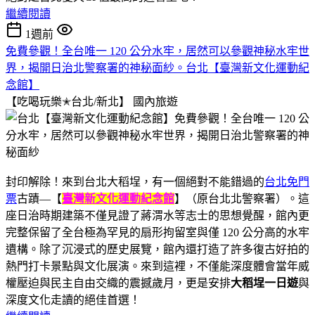
繼續閱讀
1週前
免費參觀！全台唯一 120 公分水牢，居然可以參觀神秘水牢世
界，揭開日治北警察署的神秘面紗。台北【臺灣新文化運動紀
念館】
【吃喝玩樂✭台北/新北】
國內旅遊
封印解除！來到台北大稻埕，有一個絕對不能錯過的
台北免門
票
古蹟—【
臺灣新文化運動紀念館
】（原台北北警察署）。這
座日治時期建築不僅見證了蔣渭水等志士的思想覺醒，館內更
完整保留了全台極為罕見的扇形拘留室與僅 120 公分高的水牢
遺構。除了沉浸式的歷史展覽，館內還打造了許多復古好拍的
熱門打卡景點與文化展演。來到這裡，不僅能深度體會當年威
權壓迫與民主自由交織的震撼歲月，更是安排
大稻埕一日遊
與
深度文化走讀的絕佳首選！