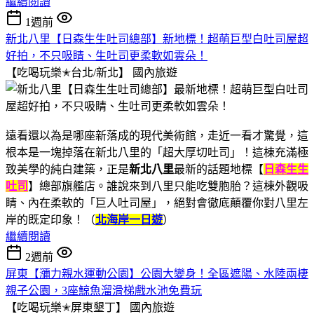
繼續閱讀
1週前
新北八里【日森生生吐司總部】新地標！超萌巨型白吐司屋超
好拍，不只吸睛、生吐司更柔軟如雲朵！
【吃喝玩樂✭台北/新北】
國內旅遊
遠看還以為是哪座新落成的現代美術館，走近一看才驚覺，這
根本是一塊掉落在新北八里的「超大厚切吐司」！這棟充滿極
致美學的純白建築，正是
新北八里
最新的話題地標【
日森生生
吐司
】總部旗艦店。誰說來到八里只能吃雙胞胎？這棟外觀吸
睛、內在柔軟的「巨人吐司屋」，絕對會徹底顛覆你對八里左
岸的既定印象！（
北海岸一日遊
）
繼續閱讀
2週前
屏東【瀰力親水運動公園】公園大變身！全區遮陽、水陸兩棲
親子公園，3座鯨魚溜滑梯戲水池免費玩
【吃喝玩樂✭屏東墾丁】
國內旅遊