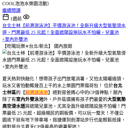
COOL泡泡水樂園活動）
繼續閱讀
1週前
台北士林【前港游泳池】平價游泳池！全新升級大型氣墊滑水
道，門票最低 25 元起！全面遮陽設施玩水不怕曬，兒童池
+室內外雙池
【吃喝玩樂✭台北/新北】
國內旅遊
夏天熱到快融化！想帶孩子出門放電消暑，又怕太陽曬過頭，
玩水又害怕動輒幾百上千的水上樂園門票傷荷包！ 位於
台北
士林區
的【
前港游泳池
】絕對是爸媽心中的CP值神點！館內
除了有
室內外雙泳池
外，戶外區還擁有孩子們最愛的
大型氣墊
高空滑水道
與遮陽兒童池，尤其全面升級遮陽設施不怕曬！門
票最低 25 元起，超級親民的銅板價，可以玩一整天！不僅公
園底下就有地下停車場，搭捷運到劍潭站步行也能輕鬆抵達，
絕對是台北夏天CP值最高的避暑聖地！