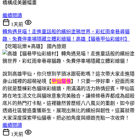
繼續閱讀
1天前
轉角遇見喵！走進童話般的繽紛塗鴉世界，彩虹雨傘巷尋貓
趣、免費停車場隱藏立體彩繪貓！高雄【貓巷甲仙彩繪村】
【吃喝玩樂✭高雄】
國內旅遊
說到高雄甲仙，你只想到芋頭冰跟筍乾嗎？這次帶大家走進隱
身山城裡的超萌祕境【
甲仙貓巷
】！只要一停好車，迎面而來
的就是整棟彩色貓咪彩繪牆，用滿滿的活力熱情迎賓。甲仙區
將在地生活文化與貓咪意象完美融合，讓條條巷弄都成為超殺
底片的熱門打卡點。這裡雖然曾歷經八八風災的重創，如今卻
透過社區營造重獲新生，展現出無比的繽紛與韌性。這篇就帶
大家深度探索甲仙貓巷，把必拍角度與順遊亮點一次收齊！
繼續閱讀
1天前