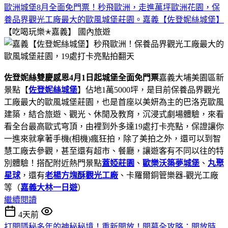
歐洲城堡8月全面免門票！秒飛歐洲，走進萬坪歐洲花園，保
養品界觀光工廠最大的歐風城堡莊園。嘉義【佐登妮絲城堡】
【吃喝玩樂✭嘉義】
國內旅遊
佐登妮絲雙慶感恩4月1日起城堡全面免門票
嘉義大埔美園區新
景點【
佐登妮絲城堡
】佔地1萬5000坪，是目前保養品界觀光
工廠最大的歐風城堡莊園，也是首座以美妍為主的巴洛克歐風
建築，結合旅遊、觀光、休閒及教育，沉浸式劇場體驗，來看
看全台最高歐式穹頂，由裡到外多達19處打卡亮點，保證讓你
一進來就拿著手機(相機)瘋狂拍，除了美拍之外，還可以到智
慧工廠去參觀，甚至還有超市、餐廳，讓遊客有不同以往的特
別體驗！搭配附近熱門景點
蓋婭莊園
、
歐樂沃築夢城堡
、
丸聚
星球
，還有
老楊方塊酥觀光工廠
、卡羅爾銅管樂器-觀光工廠
等（
嘉義大林一日遊
）
繼續閱讀
4天前
打開隱秘多年的神秘秘境！重新開放！開幕全攻略：開放時