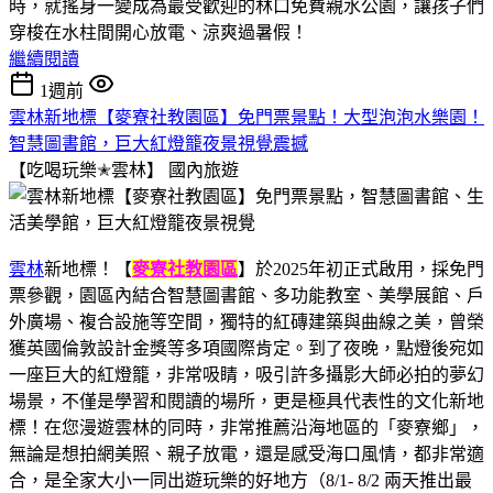
時，就搖身一變成為最受歡迎的林口免費親水公園，讓孩子們
穿梭在水柱間開心放電、涼爽過暑假！
繼續閱讀
1週前
雲林新地標【麥寮社教園區】免門票景點！大型泡泡水樂園！
智慧圖書館，巨大紅燈籠夜景視覺震撼
【吃喝玩樂✭雲林】
國內旅遊
雲林
新地標！【
麥寮社教園區
】於2025年初正式啟用，採免門
票參觀，園區內結合智慧圖書館、多功能教室、美學展館、戶
外廣場、複合設施等空間，獨特的紅磚建築與曲線之美，曾榮
獲英國倫敦設計金獎等多項國際肯定。到了夜晚，點燈後宛如
一座巨大的紅燈籠，非常吸睛，吸引許多攝影大師必拍的夢幻
場景，不僅是學習和閱讀的場所，更是極具代表性的文化新地
標！在您漫遊雲林的同時，非常推薦沿海地區的「麥寮鄉」，
無論是想拍網美照、親子放電，還是感受海口風情，都非常適
合，是全家大小一同出遊玩樂的好地方（8/1- 8/2 兩天推出最