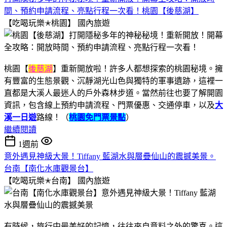
間、預約申請流程、亮點行程一次看！桃園【後慈湖】
【吃喝玩樂✭桃園】
國內旅遊
桃園【
後慈湖
】重新開放啦！許多人都想探索的桃園秘境。擁
有豐富的生態景觀、沉靜湖光山色與獨特的軍事遺跡，這裡一
直都是大溪人最迷人的戶外森林步道。當然前往也要了解開園
資訊，包含線上預約申請流程、門票優惠、交通停車，以及
大
溪一日遊
路線！（
桃園免門票景點
）
繼續閱讀
1週前
意外遇見神級大景！Tiffany 藍湖水與層疊仙山的震撼美景。
台南【南化水庫觀景台】
【吃喝玩樂✭台南】
國內旅遊
有時候，旅行中最美好的記憶，往往來自意料之外的驚喜。這