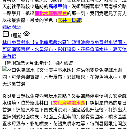
天前往平時較少造訪的
高雄甲仙
，沒想到開著車沿著南橫公路
一路攀升，抵達
南化水庫觀景台
的那一刻，我們竟遇見了有史
以來最震撼、最美的景色（
玉井一日遊
）
繼續閱讀
1週前
林口免費戲水【文化廣場戲水區】滯洪池變身免費戲水樂園，
可愛海獺寶寶、水母瀑布、彩虹噴泉、花饅魚噴水柱，夏天消
暑首選
【吃喝玩樂✭台北/新北】
國內旅遊
炎炎夏日想找免費消暑玩水景點？又要兼顧停車便利與安全戲
水環境，位於新北林口【
文化廣場戲水區
】絕對是爸媽的夏日
首選！這裡原本是下凹式滯洪池，經過活化升級後，打造出大
型陣列式地面噴泉。地面上有超萌的海獺寶寶圖案，噴水區設
置水母瀑布、彩虹噴泉、花饅魚噴水柱等，每到暑假限定開放