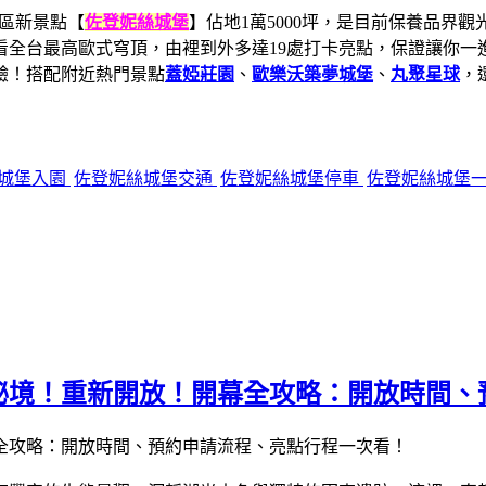
區新景點【
佐登妮絲城堡
】佔地1萬5000坪，是目前保養品界
全台最高歐式穹頂，由裡到外多達19處打卡亮點，保證讓你一進
驗！搭配附近熱門景點
蓋婭莊園
、
歐樂沃築夢城堡
、
丸聚星球
，
城堡入園
佐登妮絲城堡交通
佐登妮絲城堡停車
佐登妮絲城堡
秘境！重新開放！開幕全攻略：開放時間、