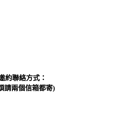
邀約聯絡方式：
信件，煩請兩個信箱都寄)