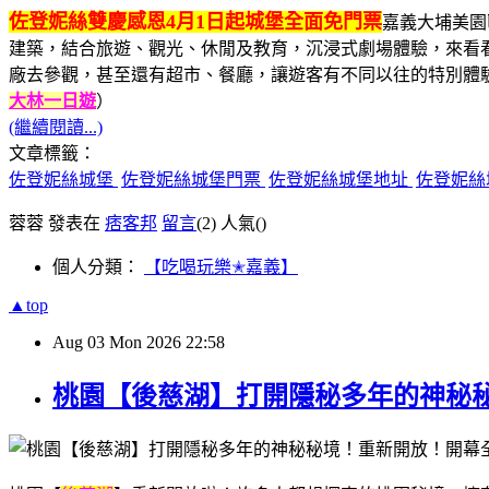
佐登妮絲雙慶感恩4月1日起城堡全面免門票
嘉義大埔美園
建築，結合旅遊、觀光、休閒及教育，沉浸式劇場體驗，來看看
廠去參觀，甚至還有超市、餐廳，讓遊客有不同以往的特別體
大林一日遊
）
(繼續閱讀...)
文章標籤：
佐登妮絲城堡
佐登妮絲城堡門票
佐登妮絲城堡地址
佐登妮絲
蓉蓉 發表在
痞客邦
留言
(2)
人氣(
)
個人分類：
【吃喝玩樂✭嘉義】
▲top
Aug
03
Mon
2026
22:58
桃園【後慈湖】打開隱秘多年的神秘