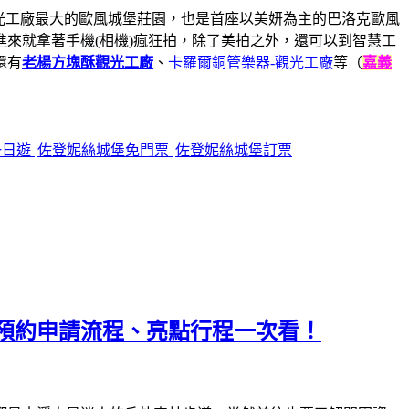
觀光工廠最大的歐風城堡莊園，也是首座以美妍為主的巴洛克歐風
來就拿著手機(相機)瘋狂拍，除了美拍之外，還可以到智慧工
還有
老楊方塊酥觀光工廠
、
卡羅爾銅管樂器-觀光工廠
等（
嘉義
一日遊
佐登妮絲城堡免門票
佐登妮絲城堡訂票
預約申請流程、亮點行程一次看！