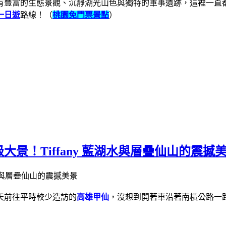
有豐富的生態景觀、沉靜湖光山色與獨特的軍事遺跡，這裡一直
一日遊
路線！（
桃園免門票景點
）
景！Tiffany 藍湖水與層疊仙山的震撼
天前往平時較少造訪的
高雄甲仙
，沒想到開著車沿著南橫公路一