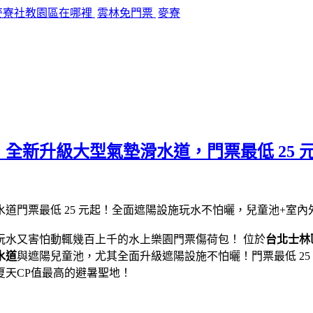
麥寮社教園區在哪裡
雲林免門票
麥寮
全新升級大型氣墊滑水道，門票最低 25 
玩水又害怕動輒幾百上千的水上樂園門票傷荷包！ 位於
台北士林
水道
與遮陽兒童池，尤其全面升級遮陽設施不怕曬！門票最低 2
天CP值最高的避暑聖地！