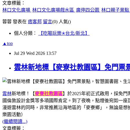
文章標籤：
林口文化廣場
林口文化廣場戲水區
廣停四公園
林口親子景
蓉蓉 發表在
痞客邦
留言
(0)
人氣(
)
個人分類：
【吃喝玩樂✭台北/新北】
▲top
Jul
29
Wed
2026
13:57
雲林新地標【麥寮社教園區】免門票
雲林
新地標！【
麥寮社教園區
】於2025年初正式啟用，採
國倫敦設計金獎等多項國際肯定。到了夜晚，點燈後宛如一座
漫遊雲林的同時，非常推薦沿海地區的「麥寮鄉」，無論是想拍網
樂園活動）
(繼續閱讀...)
文章標籤：