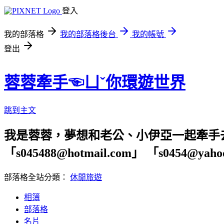
登入
我的部落格
我的部落格後台
我的帳號
登出
蓉蓉牽手☜ㄩˇ你環遊世界
跳到主文
我是蓉蓉，夢想和老公、小伊亞一起牽手
「s045488@hotmail.com」 「s04
部落格全站分類：
休閒旅遊
相簿
部落格
名片