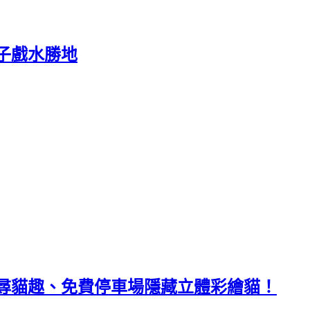
子戲水勝地
尋貓趣、免費停車場隱藏立體彩繪貓！