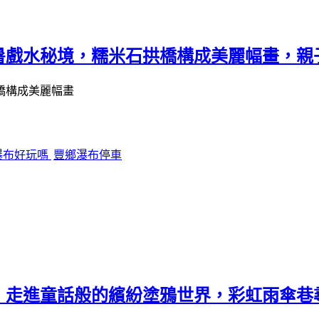
暑戲水秘境，糯米石拱橋構成美麗幅畫，親
瀑布好玩嗎
豐鄉瀑布停車
！走進童話般的繽紛塗鴉世界，彩虹雨傘巷