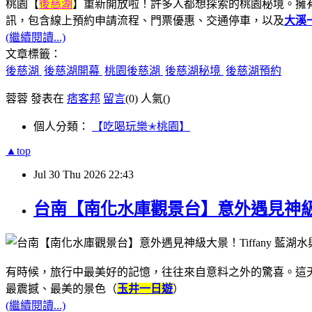
桃園【
後慈湖
】重新開放啦！許多人都想探索的桃園秘境。擁
訊，包含線上預約申請流程、門票優惠、交通停車，以及
大溪
(繼續閱讀...)
文章標籤：
後慈湖
後慈湖開幕
桃園後慈湖
後慈湖秘境
後慈湖預約
蓉蓉 發表在
痞客邦
留言
(0)
人氣(
)
個人分類：
【吃喝玩樂✭桃園】
▲top
Jul
30
Thu
2026
22:43
台南【南化水庫觀景台】意外遇見神級大
有時候，旅行中最美好的記憶，往往來自意料之外的驚喜。這
最震撼、最美的景色（
玉井一日遊
）
(繼續閱讀...)