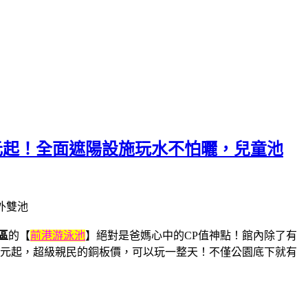
元起！全面遮陽設施玩水不怕曬，兒童池
區
的【
前港游泳池
】絕對是爸媽心中的CP值神點！館內除了有
5 元起，超級親民的銅板價，可以玩一整天！不僅公園底下就有