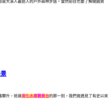
都是大溪人最迷人的戶外森林步道。當然前往也要了解開園資
美景
路攀升，抵達
南化水庫觀景台
的那一刻，我們竟遇見了有史以來