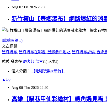
Aug
07
Fri
2026
23:30
新竹橫山【豐鄉瀑布】網路爆紅的消
(繼續閱讀...)
文章標籤：
豐鄉瀑布
豐鄉瀑布在哪裡
豐鄉瀑布地址
豐鄉瀑布評價
豐鄉
蓉蓉 發表在
痞客邦
留言
(1)
人氣(
)
個人分類：
【吃喝玩樂✭新竹】
▲top
Aug
06
Thu
2026
22:20
高雄【貓巷甲仙彩繪村】轉角遇見喵