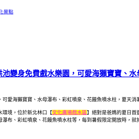
化景點
洪池變身免費戲水樂園，可愛海獺寶寶、水
水環境，位於新北林口【
文化廣場戲水區
】絕對是爸媽的夏日首
母瀑布、彩虹噴泉、花饅魚噴水柱等，每到暑假限定開放時，就