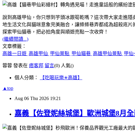
說到高雄甲仙，你只想到芋頭冰跟筍乾嗎？這次帶大家走進隱
地生活文化與貓咪意象完美融合，讓條條巷弄都成為超殺底片
探索甲仙貓巷，把必拍角度與順遊亮點一次收齊！
(繼續閱讀...)
文章標籤：
高雄一日遊
高雄甲仙
甲仙景點
甲仙貓巷
高雄甲仙景點
甲仙
蓉蓉 發表在
痞客邦
留言
(0)
人氣(
)
個人分類：
【吃喝玩樂✭高雄】
▲top
Aug
06
Thu
2026
19:21
嘉義【佐登妮絲城堡】歐洲城堡8月