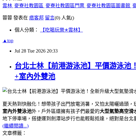
雲林
麥寮社教園區
麥寮社教園區門票
麥寮社教園區圖書館
蓉蓉 發表在
痞客邦
留言
(0)
人氣(
)
個人分類：
【吃喝玩樂✭雲林】
▲top
Jul
28
Tue
2026
20:33
台北士林【前港游泳池】平價游泳池！
+室內外雙池
夏天熱到快融化！想帶孩子出門放電消暑，又怕太陽曬過頭，
室內外雙泳池
外，戶外區還擁有孩子們最愛的
大型氣墊高空滑
地下停車場，搭捷運到劍潭站步行也能輕鬆抵達，絕對是台北夏
(繼續閱讀...)
文章標籤：