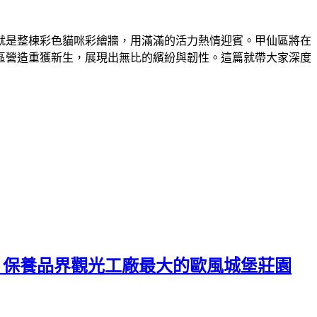
就是整棟彩色貓咪彩繪牆，用滿滿的活力熱情迎賓。甲仙區將在
區營造重獲新生，展現出無比的繽紛與韌性。這篇就帶大家深度
，保養品界觀光工廠最大的歐風城堡莊園