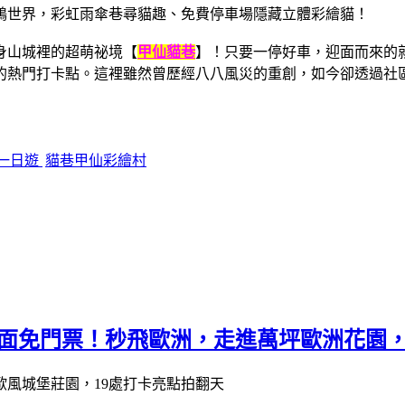
身山城裡的超萌祕境【
甲仙貓巷
】！只要一停好車，迎面而來的
的熱門打卡點。這裡雖然曾歷經八八風災的重創，如今卻透過社
一日遊
貓巷甲仙彩繪村
全面免門票！秒飛歐洲，走進萬坪歐洲花園