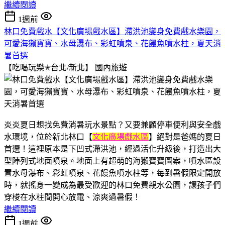
繼續閱讀
1週前
林口免費戲水【文化廣場戲水區】滯洪池變身免費戲水樂園，
可愛海獺寶寶、水母瀑布、彩虹噴泉、花饅魚噴水柱，夏天消
暑首選
【吃喝玩樂✭台北/新北】
國內旅遊
炎炎夏日想找免費消暑玩水景點？又要兼顧停車便利與安全戲
水環境，位於新北林口【
文化廣場戲水區
】絕對是爸媽的夏日
首選！這裡原本是下凹式滯洪池，經過活化升級後，打造出大
型陣列式地面噴泉。地面上有超萌的海獺寶寶圖案，噴水區設
置水母瀑布、彩虹噴泉、花饅魚噴水柱等，每到暑假限定開放
時，就搖身一變成為最受歡迎的林口免費親水公園，讓孩子們
穿梭在水柱間開心放電、涼爽過暑假！
繼續閱讀
1週前