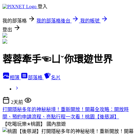
登入
我的部落格
我的部落格後台
我的帳號
登出
蓉蓉牽手☜ㄩˇ你環遊世界
相簿
部落格
名片
2天前
打開隱秘多年的神秘秘境！重新開放！開幕全攻略：開放時
間、預約申請流程、亮點行程一次看！桃園【後慈湖】
【吃喝玩樂✭桃園】
國內旅遊