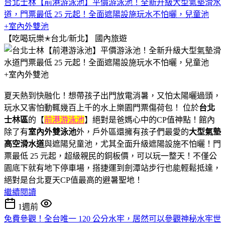
台北士林【前港游泳池】平價游泳池！全新升級大型氣墊滑水
道，門票最低 25 元起！全面遮陽設施玩水不怕曬，兒童池
+室內外雙池
【吃喝玩樂✭台北/新北】
國內旅遊
夏天熱到快融化！想帶孩子出門放電消暑，又怕太陽曬過頭，
玩水又害怕動輒幾百上千的水上樂園門票傷荷包！ 位於
台北
士林區
的【
前港游泳池
】絕對是爸媽心中的CP值神點！館內
除了有
室內外雙泳池
外，戶外區還擁有孩子們最愛的
大型氣墊
高空滑水道
與遮陽兒童池，尤其全面升級遮陽設施不怕曬！門
票最低 25 元起，超級親民的銅板價，可以玩一整天！不僅公
園底下就有地下停車場，搭捷運到劍潭站步行也能輕鬆抵達，
絕對是台北夏天CP值最高的避暑聖地！
繼續閱讀
1週前
免費參觀！全台唯一 120 公分水牢，居然可以參觀神秘水牢世