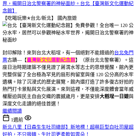
界，揭開日治北警察署的神秘面紗。台北【臺灣新文化運動紀
念館】
【吃喝玩樂✭台北/新北】
國內旅遊
封印解除！來到台北大稻埕，有一個絕對不能錯過的
台北免門
票
古蹟—【
臺灣新文化運動紀念館
】（原台北北警察署）。這
座日治時期建築不僅見證了蔣渭水等志士的思想覺醒，館內更
完整保留了全台極為罕見的扇形拘留室與僅 120 公分高的水牢
遺構。除了沉浸式的歷史展覽，館內還打造了許多復古好拍的
熱門打卡景點與文化展演。來到這裡，不僅能深度體會當年威
權壓迫與民主自由交織的震撼歲月，更是安排
大稻埕一日遊
與
深度文化走讀的絕佳首選！
繼續閱讀
1週前
新北八里【日森生生吐司總部】新地標！超萌巨型白吐司屋超
好拍，不只吸睛、生吐司更柔軟如雲朵！