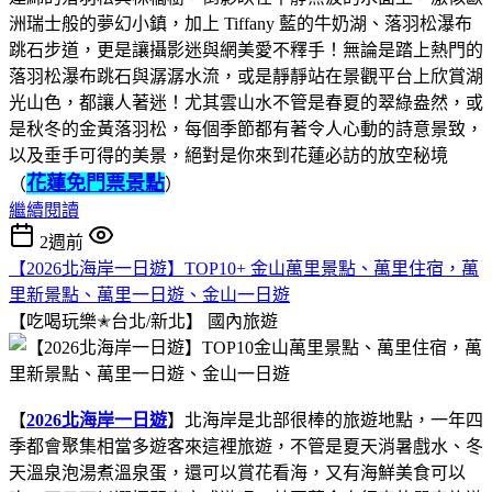
洲瑞士般的夢幻小鎮，加上 Tiffany 藍的牛奶湖、落羽松瀑布
跳石步道，更是讓攝影迷與網美愛不釋手！無論是踏上熱門的
落羽松瀑布跳石與潺潺水流，或是靜靜站在景觀平台上欣賞湖
光山色，都讓人著迷！尤其雲山水不管是春夏的翠綠盎然，或
是秋冬的金黃落羽松，每個季節都有著令人心動的詩意景致，
以及垂手可得的美景，絕對是你來到花蓮必訪的放空秘境
花蓮免門票景點
（
）
繼續閱讀
2週前
【2026北海岸一日遊】TOP10+ 金山萬里景點、萬里住宿，萬
里新景點、萬里一日遊、金山一日遊
【吃喝玩樂✭台北/新北】
國內旅遊
【
2026北海岸一日遊
】北海岸是北部很棒的旅遊地點，一年四
季都會聚集相當多遊客來這裡旅遊，不管是夏天消暑戲水、冬
天溫泉泡湯煮溫泉蛋，還可以賞花看海，又有海鮮美食可以