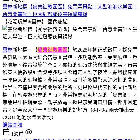
雲林新地標【麥寮社教園區】免門票景點！大型泡泡水樂園！
智慧圖書館，巨大紅燈籠夜景視覺震撼
【吃喝玩樂✭雲林】
國內旅遊
雲林
新地標！【
麥寮社教園區
】於2025年初正式啟用，採免門
票參觀，園區內結合智慧圖書館、多功能教室、美學展館、戶
外廣場、複合設施等空間，獨特的紅磚建築與曲線之美，曾榮
獲英國倫敦設計金獎等多項國際肯定。到了夜晚，點燈後宛如
一座巨大的紅燈籠，非常吸睛，吸引許多攝影大師必拍的夢幻
場景，不僅是學習和閱讀的場所，更是極具代表性的文化新地
標！在您漫遊雲林的同時，非常推薦沿海地區的「麥寮鄉」，
無論是想拍網美照、親子放電，還是感受海口風情，都非常適
合，是全家大小一同出遊玩樂的好地方（8/1- 8/2 兩天推出最
COOL泡泡水樂園活動）
繼續閱讀
1週前