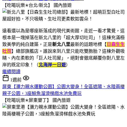
【吃喝玩樂✭台北/新北】
國內旅遊
遠看還以為是哪座新落成的現代美術館，走近一看才驚覺，這
根本是一塊掉落在新北八里的「超大厚切吐司」！這棟充滿極
致美學的純白建築，正是
新北八里
最新的話題地標【
日森生生
吐司
】總部旗艦店。誰說來到八里只能吃雙胞胎？這棟外觀吸
睛、內在柔軟的「巨人吐司屋」，絕對會徹底顛覆你對八里左
岸的既定印象！（
北海岸一日遊
）
繼續閱讀
1週前
屏東【瀰力親水運動公園】公園大變身！全區遮陽、水陸兩棲
親子公園，3座鯨魚溜滑梯戲水池免費玩
【吃喝玩樂✭屏東墾丁】
國內旅遊