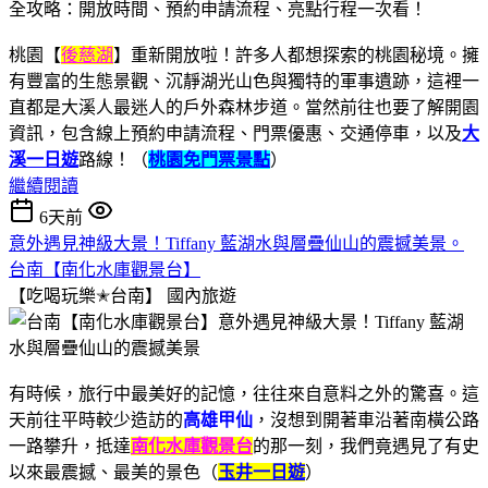
桃園【
後慈湖
】重新開放啦！許多人都想探索的桃園秘境。擁
有豐富的生態景觀、沉靜湖光山色與獨特的軍事遺跡，這裡一
直都是大溪人最迷人的戶外森林步道。當然前往也要了解開園
資訊，包含線上預約申請流程、門票優惠、交通停車，以及
大
溪一日遊
路線！（
桃園免門票景點
）
繼續閱讀
6天前
意外遇見神級大景！Tiffany 藍湖水與層疊仙山的震撼美景。
台南【南化水庫觀景台】
【吃喝玩樂✭台南】
國內旅遊
有時候，旅行中最美好的記憶，往往來自意料之外的驚喜。這
天前往平時較少造訪的
高雄甲仙
，沒想到開著車沿著南橫公路
一路攀升，抵達
南化水庫觀景台
的那一刻，我們竟遇見了有史
以來最震撼、最美的景色（
玉井一日遊
）