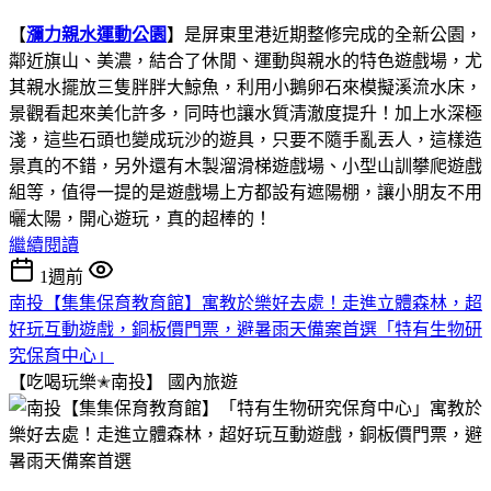
【
瀰力親水運動公園
】是屏東里港近期整修完成的全新公園，
鄰近旗山、美濃，結合了休閒、運動與親水的特色遊戲場，尤
其親水擺放三隻胖胖大鯨魚，利用小鵝卵石來模擬溪流水床，
景觀看起來美化許多，同時也讓水質清澈度提升！加上水深極
淺，這些石頭也變成玩沙的遊具，只要不隨手亂丟人，這樣造
景真的不錯，另外還有木製溜滑梯遊戲場、小型山訓攀爬遊戲
組等，值得一提的是遊戲場上方都設有遮陽棚，讓小朋友不用
曬太陽，開心遊玩，真的超棒的！
繼續閱讀
1週前
南投【集集保育教育館】寓教於樂好去處！走進立體森林，超
好玩互動遊戲，銅板價門票，避暑雨天備案首選「特有生物研
究保育中心」
【吃喝玩樂✭南投】
國內旅遊