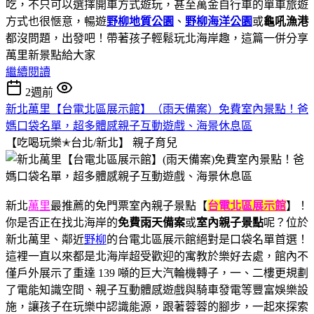
吃，不只可以選擇開車方式遊玩，甚至萬金自行車的單車旅遊
方式也很愜意，暢遊
野柳地質公園
、
野柳海洋公園
或
龜吼漁港
都沒問題，出發吧！帶著孩子輕鬆玩北海岸趣，這篇一併分享
萬里新景點給大家
繼續閱讀
2週前
新北萬里【台電北區展示館】（雨天備案）免費室內景點！爸
媽口袋名單，超多體感親子互動遊戲、海景休息區
【吃喝玩樂✭台北/新北】
親子育兒
新北
萬里
最推薦的免門票室內親子景點【
台電北區展示館
】！
你是否正在找北海岸的
免費雨天備案
或
室內親子景點
呢？位於
新北萬里、鄰近
野柳
的台電北區展示館絕對是口袋名單首選！
這裡一直以來都是北海岸超受歡迎的寓教於樂好去處，館內不
僅戶外展示了重達 139 噸的巨大汽輪機轉子，一、二樓更規劃
了電能知識空間、親子互動體感遊戲與騎車發電等豐富娛樂設
施，讓孩子在玩樂中認識能源，跟著蓉蓉的腳步，一起來探索