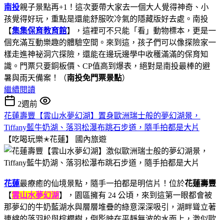
南投
親子景點再+1！這次要帶大家去一個大人覺得神奇、小
孩覺得好玩，重點是還能舒服吹冷氣的隱藏版好去處。南投
【
集集保育教育館
】，這裡可不只能「看」動物標本，更是一
個充滿互動樂趣的體驗空間。來到這，孩子們可以像探險家一
樣走進神祕洞穴探險，還能在邊玩邊學中收穫滿滿的保育知
識。門票只要銅板價、CP值高到爆表，絕對是南投最棒的避
暑與雨天備案！（
南投免門票景點
）
繼續閱讀
2週前
花蓮壽豐【雲山水夢幻湖】置身歐洲瑞士般的夢幻湖景，
Tiffany藍牛奶湖、落羽松瀑布跳石步道，隨手拍都是大片
【吃喝玩樂✭花蓮】
國內旅遊
花蓮
最療癒的仙境景點，隨手一拍都是明信片！位於
花蓮壽豐
【
雲山水夢幻湖
】，園區擁有 24 公頃，來到這第一眼都會被
那夢幻的牛奶藍湖水與層層堆疊的綠意深深吸引，湖畔聳立著
連綿的落羽松與棕櫚樹，倒影映在平靜無波的水面上，激似歐