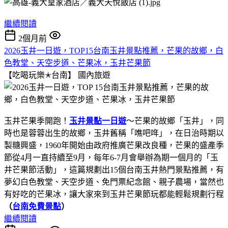
繼續閱讀
2個月前
2026玉井一日遊，TOP15台南玉井景點推薦，芒果的故鄉，白
色教堂、天空步道、芒果冰，玉井芒果節
【吃喝玩樂✭台南】
國內旅遊
玉井芒果季開跑！
玉井景點一日遊
～芒果的故鄉「玉井」，同
時也是蓉蓉出生的故鄉，玉井舊稱「噍吧哖」，在日治時期以
製糖興盛，1960年開始由政府推廣芒果改良種，芒果的盛產季
節從4月一直持續至9月，每年6-7月會舉辦為期一個月的「玉
井芒果節活動」，這篇規劃出15個台南玉井熱門景點推薦，有
夢幻白色教堂、天空步道、免門票紀念館、親子農場，當然也
有好吃的芒果冰，讓大家來到玉井芒果節玩都能輕鬆規劃行程
（
台南免費景點
）
繼續閱讀