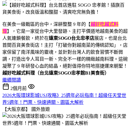
在美食一級戰區的台中，深耕整整 9 年的【
越好吃越式料
理
】，它是一家從台中大里發跡、主打平價道地越南美食的超
人氣連鎖餐飲，終於在
遠東SOGO台北忠孝店
展店，也是台北
首間百貨美食街店！主打「打破你對越南菜的傳統認知」，店
家保留了南洋風味的靈魂，並針對台灣人的飲食習慣不斷微
調，打造出令人耳目一新、完全不一樣的精緻越南料理。這碗
凝聚了 9 年研發心血的結晶，絕對值得你特地搭捷運來朝聖！
越好吃越式料理（台北遠東SOGO忠孝館B1美食街）
繼續閱讀
2個月前
2026大阪環球影城USJ攻略》25週年必玩指南！超級任天堂世
界5週年！門票、快速通關、園區大解析
【大阪京都】
國外旅遊