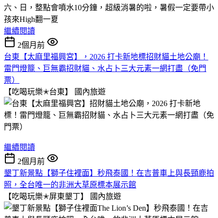
六、日，整點會噴水10分鐘，超級消暑的啦，暑假一定要帶小
孩來High翻一夏
繼續閱讀
2個月前
台東【太麻里福興宮】，2026 打卡新地標招財貓土地公廟！
雷門燈籠、巨無霸招財貓、水占卜三大元素一網打盡（免門
票）
【吃喝玩樂✭台東】
國內旅遊
繼續閱讀
2個月前
墾丁新景點【獅子住裡面】秒飛泰國！在吉普車上與長頸鹿拍
照，全台唯一的非洲大草原標本展示館
【吃喝玩樂✭屏東墾丁】
國內旅遊