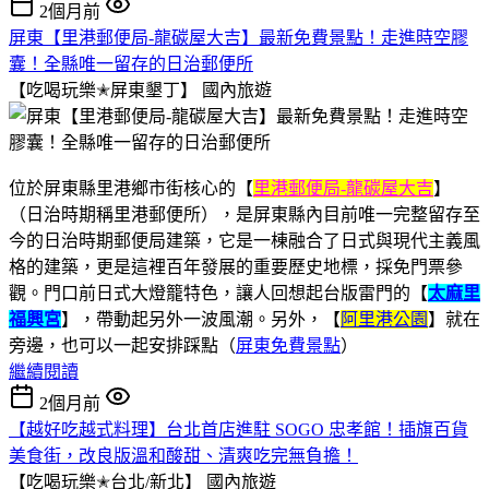
2個月前
屏東【里港郵便局-龍碳屋大吉】最新免費景點！走進時空膠
囊！全縣唯一留存的日治郵便所
【吃喝玩樂✭屏東墾丁】
國內旅遊
位於屏東縣里港鄉市街核心的【
里港郵便局-龍碳屋大吉
】
（日治時期稱里港郵便所），是屏東縣內目前唯一完整留存至
今的日治時期郵便局建築，它是一棟融合了日式與現代主義風
格的建築，更是這裡百年發展的重要歷史地標，採免門票參
觀。門口前日式大燈籠特色，讓人回想起台版雷門的【
太麻里
福興宮
】，帶動起另外一波風潮。另外，【
阿里港公園
】就在
旁邊，也可以一起安排踩點（
屏東免費景點
）
繼續閱讀
2個月前
【越好吃越式料理】台北首店進駐 SOGO 忠孝館！插旗百貨
美食街，改良版溫和酸甜、清爽吃完無負擔！
【吃喝玩樂✭台北/新北】
國內旅遊