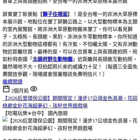
屏東墾丁新景點【
獅子住裡面
】！是全台唯一的非洲大草原標
本展示館，地點位在墾丁屏鵝公路上，以大型動物標本為主題
的室內展覽館，將非洲大草原動物搬來墾丁，你可以看見獅
子、北極熊、長頸鹿、黑豹、非洲水牛等動物標本，你所知道
的非洲大型動物這裡都有！有冷氣、不怕曬太陽，又有非洲動
物近距離欣賞，最棒的是，可以在吉普車上與長頸鹿拍照，宛
如秒飛泰國「
北碧府野生動物園
」近距離與長頸鹿互動拍照，
雖然場地不大，但拍起照片來的威攝力十足！（每週三全面免
費開放參觀，現場還會限量贈送免費明信片！）
繼續閱讀
2個月前
【2026后里環保公園】期間限定！漫步17公頃金色浪潮，花田
綠廊金針花海超夢幻、孩籽世界遊戲場
【吃喝玩樂✭台中】
國內旅遊