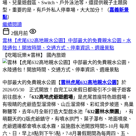
場、兒童遊戲區、Switch、戶外泳池等，還提供親子主題房
型，重要的是，有戶外私人停車場，大大加分！（
嘉義新景
點
）
繼續閱讀
2個月前
雲林【虎尾632高地親水公園】中部最大的免費親水公園，水
陸通包！開放時間、交通方式、停車資訊、週邊景點
【吃喝玩樂✭雲林】
國內旅遊
中部最大的免費親水公園【
雲林虎尾632高地親水公園
】於
2026/05/30 正式開放！自完工以來假日都吸引不少親子遊客
前往戲水，「
632高地虎爺遊戲場
」是虎尾首座特色遊戲場，
有吸睛的虎爺造型溜滑梯、山丘溜滑梯、彩虹滑步坡道、鳥巢
鞦韆等，去年6月全新打造大型戲水池「
632叢林水樂園
」，有
萌翻天的Q版虎爺鎮守，有噴水拱門、葉子瀑布、地面噴泉、
虎爺週邊都會噴水或水霧，設施戲水池開放時間5-10月 每周
六、日，早上8點到下午5點，7-8月暑假期間為每周四、五、