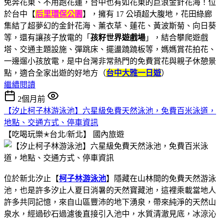
免奔花東、不用跑花蓮，台中也有如花東的巨浪金針花海！位
於台中【
后里環保公園
】，擁有 17 公頃超大腹地，花田綠廊
集結了超夢幻的金針花海、薰衣草、蓮花、黃波斯菊、向日葵
等，還有讓孩子放電的「
孩籽世界遊戲場
」，結合攀爬遊戲
塔、交通主題設施、彈跳床、擺盪蹺蹺板等，媽媽賞花拍花、
一邊遛小孩放電，是中台灣非常熱門的免費賞花與親子休憩景
點，適合全家出遊的好地方（
台中大雅一日遊
）
繼續閱讀
2個月前
【汐止柯子林游泳池】六星級免費天然泳池，免費百米泳道，
地點、交通方式、停車資訊
【吃喝玩樂✭台北/新北】
國內旅遊
位於新北汐止【
柯子林游泳池
】隱藏在山林間的免費天然游泳
池，也是許多汐止人夏日消暑的天然寶藏池，這裡乘載當地人
許多共同記憶，來自山區豐沛的地下湧泉，帶來純淨的天然山
泉水，經過砂石過濾後直接引入池中，水質清澈見底，冰涼沁