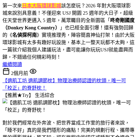
第一次來
日本大阪環球影城
該怎麼玩？2026 年對大阪環球影
城來說別具意義！不僅迎來 USJ 開園 25 週年的大日子，超級
任天堂世界更邁入 5 週年，萬眾矚目的全新園區「
咚奇剛國度
（Donkey Kong Country）
」也已經全面引爆！還有強勢回歸
的《
名偵探柯南
》實境推理秀，陣容簡直神仙打架！由於大阪
環球影城有太多有趣好玩設施，基本上一整天玩都不太夠，這
一篇就介紹我個人建議玩法，盡可能讓你玩玩USJ就能盡興而
歸，不錯過任何精彩時刻！
繼續閱讀
2個月前
【適肌工坊 適肌調節枕】物理治療師認證的枕頭，唯一可
「校正」的脊舒枕！
【推薦★Try】
生活綜合
對於我們經常在外奔波、把世界當成工作室的旅行者來說，
「睡不好」真的是我們隱形的痛點！完美的規劃行程、攜帶專