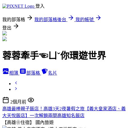
登入
我的部落格
我的部落格後台
我的帳號
登出
蓉蓉牽手☜ㄩˇ你環遊世界
相簿
部落格
名片
2個月前
高雄最棒親子飯店！高雄3天2夜暑假之旅【義大皇家酒店、義
大天悅飯店】一次解鎖兩間高雄知名飯店
【高雄❀住宿】
國內旅遊