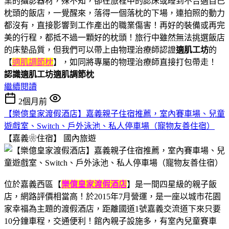
業的攝影器材，殊不知，卻在旅程中的認床或睡到不合適自己
枕頭的飯店，一覺醒來，落得一個落枕的下場，連拍照的動力
都沒有，直接影響到工作產出的職業傷害！再好的裝備或再完
美的行程，都抵不過一顆好的枕頭！旅行中雖然無法挑選飯店
的床墊品質，但我們可以帶上由物理治療師認證
適肌工坊
的
【
適肌調節枕
】，如同將專屬的物理治療師直接打包帶走！
認識適肌工坊適肌調節枕
繼續閱讀
2個月前
【樂億皇家渡假酒店】嘉義親子住宿推薦，室內賽車場、兒童
遊戲室、Switch、戶外泳池、私人停車場（寵物友善住宿）
【嘉義❀住宿】
國內旅遊
位於嘉義西區【
樂億皇家渡假酒店
】是一間四星級的親子飯
店，網路評價相當高！於2015年7月營運，是一座以城市花園
家幸福為主題的渡假酒店，距離國道1號嘉義交流道下來只要
10分鐘車程，交通便利！館內親子設施多，有室內兒童賽車