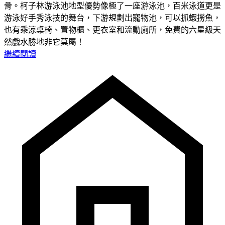
骨。柯子林游泳池地型優勢像極了一座游泳池，百米泳道更是
游泳好手秀泳技的舞台，下游規劃出寵物池，可以抓蝦撈魚，
也有乘涼桌椅、置物櫃、更衣室和流動廁所，免費的六星級天
然戲水勝地非它莫屬！
繼續閱讀