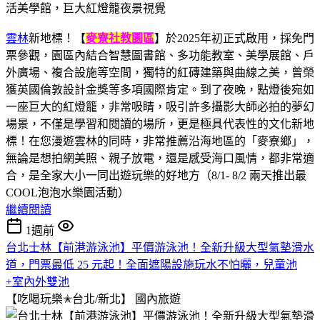
雲林
新地標！【
麥寮社教園區
】於2025年初正式啟用，採免門
票參觀，園區內結合智慧圖書館、多功能教室、美學展館、戶
外廣場、複合設施等空間，獨特的紅磚建築與曲線之美，曾榮
獲英國倫敦設計金獎等多項國際肯定。到了夜晚，點燈後宛如
一座巨大的紅燈籠，非常吸睛，吸引許多攝影大師必拍的夢幻
場景，不僅是學習和閱讀的場所，更是極具代表性的文化新地
標！在您漫遊雲林的同時，非常推薦沿海地區的「麥寮鄉」，
無論是想拍網美照、親子放電，還是感受海口風情，都非常適
合，是全家大小一同出遊玩樂的好地方（8/1- 8/2 兩天推出最
COOL泡泡水樂園活動）
繼續閱讀
1週前
台北士林【前港游泳池】平價游泳池！全新升級大型氣墊滑水
道，門票最低 25 元起！全面遮陽設施玩水不怕曬，兒童池
+室內外雙池
【吃喝玩樂✭台北/新北】
國內旅遊