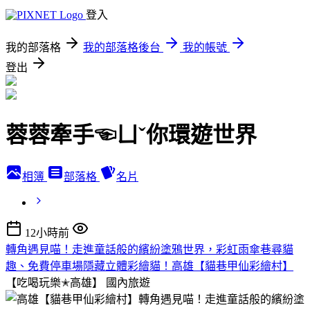
登入
我的部落格
我的部落格後台
我的帳號
登出
蓉蓉牽手☜ㄩˇ你環遊世界
相簿
部落格
名片
12小時前
轉角遇見喵！走進童話般的繽紛塗鴉世界，彩虹雨傘巷尋貓
趣、免費停車場隱藏立體彩繪貓！高雄【貓巷甲仙彩繪村】
【吃喝玩樂✭高雄】
國內旅遊