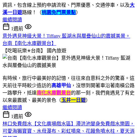
資訊，包含線上預約申請流程、門票優惠、交通停車，以及
大
溪一日遊
路線！（
桃園免門票景點
）
繼續閱讀
1週前
意外遇見神級大景！Tiffany 藍湖水與層疊仙山的震撼美景。
台南【南化水庫觀景台】
【吃喝玩樂✭台南】
國內旅遊
有時候，旅行中最美好的記憶，往往來自意料之外的驚喜。這
天前往平時較少造訪的
高雄甲仙
，沒想到開著車沿著南橫公路
一路攀升，抵達
南化水庫觀景台
的那一刻，我們竟遇見了有史
以來最震撼、最美的景色（
玉井一日遊
）
繼續閱讀
1週前
林口免費戲水【文化廣場戲水區】滯洪池變身免費戲水樂園，
可愛海獺寶寶、水母瀑布、彩虹噴泉、花饅魚噴水柱，夏天消