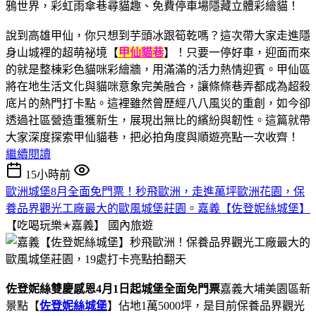
說到高雄甲仙，你只想到芋頭冰跟筍乾嗎？這次帶大家走進隱
身山城裡的超萌祕境【
甲仙貓巷
】！只要一停好車，迎面而來
的就是整棟彩色貓咪彩繪牆，用滿滿的活力熱情迎賓。甲仙區
將在地生活文化與貓咪意象完美融合，讓條條巷弄都成為超殺
底片的熱門打卡點。這裡雖然曾歷經八八風災的重創，如今卻
透過社區營造重獲新生，展現出無比的繽紛與韌性。這篇就帶
大家深度探索甲仙貓巷，把必拍角度與順遊亮點一次收齊！
繼續閱讀
15小時前
歐洲城堡8月全面免門票！秒飛歐洲，走進萬坪歐洲花園，保
養品界觀光工廠最大的歐風城堡莊園。嘉義【佐登妮絲城堡】
【吃喝玩樂✭嘉義】
國內旅遊
佐登妮絲雙慶感恩4月1日起城堡全面免門票
嘉義大埔美園區新
景點【
佐登妮絲城堡
】佔地1萬5000坪，是目前保養品界觀光