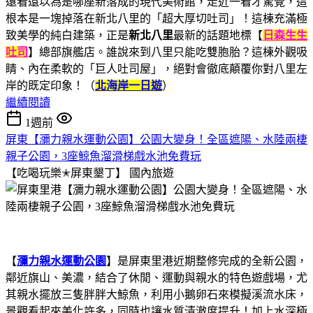
遠看還以為是哪座新落成的現代美術館，走近一看才驚覺，這
根本是一塊掉落在新北八里的「超大厚切吐司」！這棟充滿極
致美學的純白建築，正是
新北八里
最新的話題地標【
日森生生
吐司
】總部旗艦店。誰說來到八里只能吃雙胞胎？這棟外觀吸
睛、內在柔軟的「巨人吐司屋」，絕對會徹底顛覆你對八里左
岸的既定印象！（
北海岸一日遊
）
繼續閱讀
1週前
屏東【瀰力親水運動公園】公園大變身！全區遮陽、水陸兩棲
親子公園，3座鯨魚溜滑梯戲水池免費玩
【吃喝玩樂✭屏東墾丁】
國內旅遊
【
瀰力親水運動公園
】是屏東里港近期整修完成的全新公園，
鄰近旗山、美濃，結合了休閒、運動與親水的特色遊戲場，尤
其親水擺放三隻胖胖大鯨魚，利用小鵝卵石來模擬溪流水床，
景觀看起來美化許多，同時也讓水質清澈度提升！加上水深極