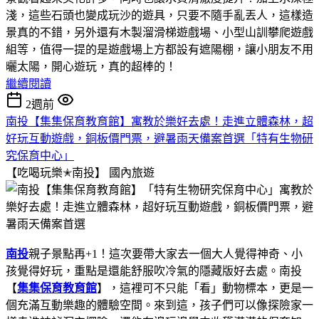
淺，這些石頭也變成玩沙的遊具，只要不隨手亂丟人，這樣造
景真的不錯，另外還有木製溜滑梯遊戲場、小型山訓攀爬遊戲
組等，值得一提的是遊戲場上方都設有遮陽棚，讓小朋友不用
曬太陽，開心遊玩，真的超棒的！
繼續閱讀
2週前
南投【集集保育教育館】寓教於樂好去處！走進立體森林，超
好玩互動遊戲，銅板價門票，避暑雨天備案首選「特有生物研
究保育中心」
【吃喝玩樂✭南投】
國內旅遊
南投
親子景點再+1！這次要帶大家去一個大人覺得神奇、小
孩覺得好玩，重點是還能舒服吹冷氣的隱藏版好去處。南投
【
集集保育教育館
】，這裡可不只能「看」動物標本，更是一
個充滿互動樂趣的體驗空間。來到這，孩子們可以像探險家一