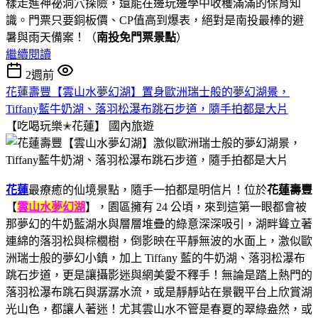
樣走進神祕洞穴探險，還能在邊玩邊學中收穫滿滿的保育知
識。門票只要銅板價、CP值高到爆表，絕對是南投最棒的避
暑與雨天備案！（
南投免門票景點
）
繼續閱讀
2週前
花蓮壽豐【雲山水夢幻湖】置身歐洲瑞士般的夢幻湖景，
Tiffany藍牛奶湖、落羽松瀑布跳石步道，隨手拍都是大片
【吃喝玩樂✭花蓮】
國內旅遊
花蓮
最療癒的仙境景點，隨手一拍都是明信片！位於
花蓮壽豐
【
雲山水夢幻湖
】，園區擁有 24 公頃，來到這第一眼都會被
那夢幻的牛奶藍湖水與層層堆疊的綠意深深吸引，湖畔聳立著
連綿的落羽松與棕櫚樹，倒影映在平靜無波的水面上，激似歐
洲瑞士般的夢幻小鎮，加上 Tiffany 藍的牛奶湖、落羽松瀑布
跳石步道，更是讓攝影迷與網美愛不釋手！無論是踏上熱門的
落羽松瀑布跳石與潺潺水流，或是靜靜站在景觀平台上欣賞湖
光山色，都讓人著迷！尤其雲山水不管是春夏的翠綠盎然，或