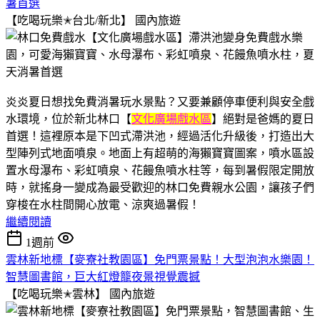
暑首選
【吃喝玩樂✭台北/新北】
國內旅遊
炎炎夏日想找免費消暑玩水景點？又要兼顧停車便利與安全戲
水環境，位於新北林口【
文化廣場戲水區
】絕對是爸媽的夏日
首選！這裡原本是下凹式滯洪池，經過活化升級後，打造出大
型陣列式地面噴泉。地面上有超萌的海獺寶寶圖案，噴水區設
置水母瀑布、彩虹噴泉、花饅魚噴水柱等，每到暑假限定開放
時，就搖身一變成為最受歡迎的林口免費親水公園，讓孩子們
穿梭在水柱間開心放電、涼爽過暑假！
繼續閱讀
1週前
雲林新地標【麥寮社教園區】免門票景點！大型泡泡水樂園！
智慧圖書館，巨大紅燈籠夜景視覺震撼
【吃喝玩樂✭雲林】
國內旅遊