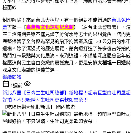
封印解除！來到台北大稻埕，有一個絕對不能錯過的
台北免門
票
古蹟—【
臺灣新文化運動紀念館
】（原台北北警察署）。這
座日治時期建築不僅見證了蔣渭水等志士的思想覺醒，館內更
完整保留了全台極為罕見的扇形拘留室與僅 120 公分高的水牢
遺構。除了沉浸式的歷史展覽，館內還打造了許多復古好拍的
熱門打卡景點與文化展演。來到這裡，不僅能深度體會當年威
權壓迫與民主自由交織的震撼歲月，更是安排
大稻埕一日遊
與
深度文化走讀的絕佳首選！
繼續閱讀
1週前
新北八里【日森生生吐司總部】新地標！超萌巨型白吐司屋超
好拍，不只吸睛、生吐司更柔軟如雲朵！
【吃喝玩樂✭台北/新北】
國內旅遊