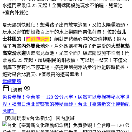
夏天熱到快融化！想帶孩子出門放電消暑，又怕太陽曬過頭，
玩水又害怕動輒幾百上千的水上樂園門票傷荷包！ 位於
台北
士林區
的【
前港游泳池
】絕對是爸媽心中的CP值神點！館內
除了有
室內外雙泳池
外，戶外區還擁有孩子們最愛的
大型氣墊
高空滑水道
與遮陽兒童池，尤其全面升級遮陽設施不怕曬！門
票最低 25 元起，超級親民的銅板價，可以玩一整天！不僅公
園底下就有地下停車場，搭捷運到劍潭站步行也能輕鬆抵達，
絕對是台北夏天CP值最高的避暑聖地！
繼續閱讀
1週前
免費參觀！全台唯一 120 公分水牢，居然可以參觀神秘水牢世
界，揭開日治北警察署的神秘面紗。台北【臺灣新文化運動紀
念館】
【吃喝玩樂✭台北/新北】
國內旅遊