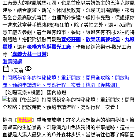
工廠最大的歐風城堡莊園，也是首座以美妍為主的巴洛克歐風
建築，結合旅遊、觀光、休閒及教育，沉浸式劇場體驗，來看
看全台最高歐式穹頂，由裡到外多達19處打卡亮點，保證讓你
一進來就拿著手機(相機)瘋狂拍，除了美拍之外，還可以到智
慧工廠去參觀，甚至還有超市、餐廳，讓遊客有不同以往的特
別體驗！搭配附近熱門景點
蓋婭莊園
、
歐樂沃築夢城堡
、
丸聚
星球
，還有
老楊方塊酥觀光工廠
、卡羅爾銅管樂器-觀光工廠
等（
嘉義大林一日遊
）
繼續閱讀
3天前
打開隱秘多年的神秘秘境！重新開放！開幕全攻略：開放時
間、預約申請流程、亮點行程一次看！桃園【後慈湖】
【吃喝玩樂✭桃園】
國內旅遊
桃園【
後慈湖
】重新開放啦！許多人都想探索的桃園秘境。擁
有豐富的生態景觀、沉靜湖光山色與獨特的軍事遺跡，這裡一
直都是大溪人最迷人的戶外森林步道。當然前往也要了解開園