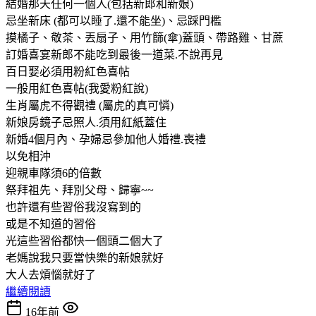
結婚那天任何一個人(包括新郎和新娘)
忌坐新床 (都可以睡了.還不能坐)、忌踩門檻
摸橘子、敬茶、丟扇子、用竹篩(傘)蓋頭、帶路雞、甘蔗
訂婚喜宴新郎不能吃到最後一道菜.不說再見
百日娶必須用粉紅色喜帖
一般用紅色喜帖(我愛粉紅說)
生肖屬虎不得觀禮 (屬虎的真可憐)
新娘房鏡子忌照人.須用紅紙蓋住
新婚4個月內、孕婦忌參加他人婚禮.喪禮
以免相沖
迎親車隊須6的倍數
祭拜祖先、拜別父母、歸寧~~
也許還有些習俗我沒寫到的
或是不知道的習俗
光這些習俗都快一個頭二個大了
老媽說我只要當快樂的新娘就好
大人去煩惱就好了
繼續閱讀
16年前