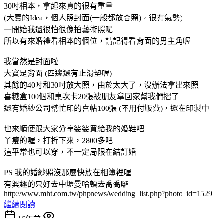
30吋相本，拿起來真的很有重量
(大寶的Idea，個人照封面(一般都放合照)，很有氣勢)
一開始我還很怕很像拍藝術照呢
所以有來婚禮看相本的個位，請記得看背面的男主角喔
我當然是封面啦
大寶是背面 (四邊還有止滑墊喔)
其餘的40吋和30吋放大照，由於太大了，沒辦法拿出來照
喜糖盒100個和桌次卡20張被朋友拿回家幫我們摺了
還有婚紗公司幫忙印的喜帖100張 (不用付版費)，還在印製中
也來順便跟大家分享婆婆買給我的婚鞋吧
丫瘦的喔，打折下來，2800多吧
這平常也可以穿，不一定局限在結訂婚
PS 我的婚紗照沒那麼快放在相簿裡喔
有興趣的只好去中壢曼哈頓去喬喬囉
http://www.mht.com.tw/phpnews/wedding_list.php?photo_id=1529
繼續閱讀