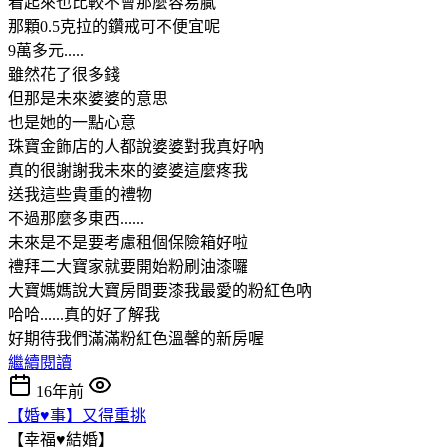
看起來也比較不會那麼容易膩
那顆0.5克拉的鑽戒可不便宜呢
9萬多元.....
雖然花了很多錢
但那是未來婆婆的意思
也是她的一點心意
珠寶金飾店的人都說婆婆對我真好吶
真的很謝謝我未來的婆婆這麼疼我
送我這些貴重的禮物
不過那麼多東西......
未來是不是要考慮租個保險箱好啦
禮拜二大寶家就要開始粉刷油漆囉
大寶媽媽說大寶房間要漆我最愛的粉紅色吶
哈哈......真的好了解我
好期待我們滿滿粉紅色溫馨的新房喔
繼續閱讀
16年前
【婚♥事】又得重挑
【幸福♥結婚】