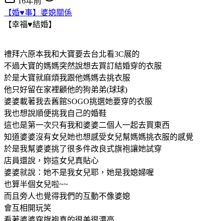
16年前
【婚♥事】婆媳關係
【幸福♥結婚】
禮拜六原本我和大寶要去台北看3C展的
不過大寶的媽媽突然說想去買訂結婚穿的衣服
於是大寶就麻煩我跟他媽媽去挑衣服
他只好留在家裡顧他的狗弟弟(球球)
婆婆載著我去舊館SOGO挑選她要穿的衣服
我也想說順便挑我自己的婚鞋
這也是第一次只有我和婆婆二個人一起去買東西
知道婆婆沒有女兒她也想感受女兒幫媽媽挑衣服的感覺
於是我幫婆婆挑了很多件改良式旗袍讓她試穿
店員還說，妳這女兒真貼心
婆婆就說：她不是我女兒耶，她是我媳婦喔
也算半個女兒啦~~
而且旁人也覺得我們的互動不像婆媳
會互相開玩笑
看著婆婆穿旗袍真的很美很漂亮