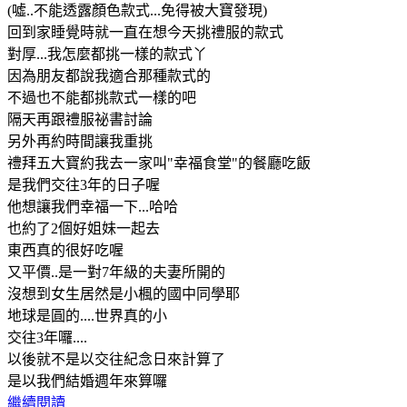
(噓..不能透露顏色款式...免得被大寶發現)
回到家睡覺時就一直在想今天挑禮服的款式
對厚...我怎麼都挑一樣的款式丫
因為朋友都說我適合那種款式的
不過也不能都挑款式一樣的吧
隔天再跟禮服祕書討論
另外再約時間讓我重挑
禮拜五大寶約我去一家叫"幸福食堂"的餐廳吃飯
是我們交往3年的日子喔
他想讓我們幸福一下...哈哈
也約了2個好姐妹一起去
東西真的很好吃喔
又平價..是一對7年級的夫妻所開的
沒想到女生居然是小楓的國中同學耶
地球是圓的....世界真的小
交往3年囉....
以後就不是以交往紀念日來計算了
是以我們結婚週年來算囉
繼續閱讀