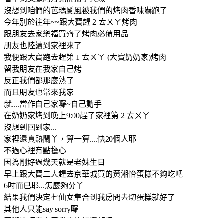
沒想到咱們的芭瑪颱風被我們的烤肉香味嚇跑了
今年別於往年~~跟大寶趕 2 ㄊㄨㄚ烤肉
跟朋友去家樂福買齊了烤肉必備用品
朋友也陸續到家裡來了
我便跟大寶跑去趕第 1 ㄊㄨㄚ (大寶奶奶家)烤肉
留我朋友在我家自己烤
反正我們都那麼熟了
而且朋友也常來我家
就....當作自己家囉~自己動手
在奶奶家烤到晚上9:00趕了家裡第 2 ㄊㄨㄚ
沒想到回到家...
家裡還真熱鬧丫，算一算....快20個人耶
不過心裡有點擔心
因為剛好過幾天就是老妹生日
早上跟大寶二人趕去京華城買的黃湘怡蛋糕不夠吃吧
6吋而已耶...怎麼夠分丫
結果我們決定七仙女集合到我房間去切蛋糕就好了
其他人只能say sorry囉