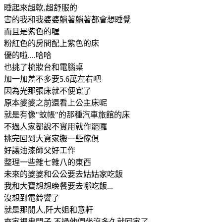
睡起來超軟,超舒服的
害的我和我婆婆躺著躺著都會想睡覺
而且是紫色的喔
粉紅色的房間配上紫色的床
優的啦....哈哈
也挑了梳妝台和電腦桌
加一加差不多要5.6萬左右吧
因為光那張床就不便宜了
原本婆婆之前還看上公主床呢
就是有像"蚊帳"的那種汽車旅館的床
不過人家都說不實用就作罷囉
挑完回到大寶家搬一些傢俱
好讓油漆師父好工作
整理一些雜七雜八的東西
未來的婆婆和公公要去姑姑家吃飯
我和大寶想想晚餐要去哪吃飯...
沒想到電鈴響了
就是那閒人,阡大姐和意軒
來家裡串門子,不過他們坐沒多久就回家了