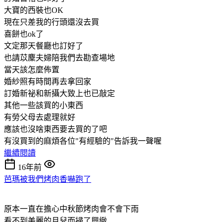
大寶的西裝也OK
現在只差我的行頭還沒去買
喜餅也ok了
文定那天餐廳也訂好了
也請苡麇夫婦陪我們去勘查場地
當天該怎麼佈置
婚紗照有時間再去拿回家
訂婚新祕和新攝大致上也已敲定
其他一些該買的小東西
有勞父母去處理就好
應該也沒啥東西要去買的了吧
有沒買到的麻煩各位"有經驗的"告訴我一聲喔
繼續閱讀
16年前
芭瑪被我們烤肉香嚇跑了
原本一直在擔心中秋節烤肉會不會下雨
看不到美麗的月兒而掃了興緻