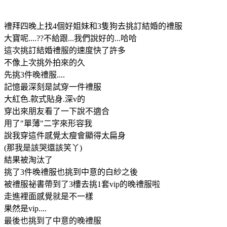
禮拜四晚上找4個好姐妹和3隻狗去挑訂結婚的禮服
大寶呢....??不給跟...我們說好的...哈哈
這次挑訂結婚禮服的速度快了許多
不像上次挑外拍來的久
先挑3件晚禮服....
記憶最深刻是試穿一件禮服
大紅色.款式貼身.深v的
穿出來朋友看了一下說不適合
用了"單薄"二字來形容我
說我穿這件感覺太瘦會顯得太扁身
(那我是該哭還該笑丫)
結果被淘汰了
挑了3件晚禮服也挑到中意的白紗之後
被禮服祕書帶到了3樓去挑1套vip的晚禮服啦
走進裡面感覺就是不一樣
果然是vip....
最後也挑到了中意的晚禮服