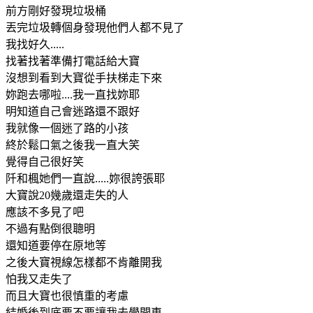
前方剛好發現垃圾桶
丟完垃圾轉個身發現他們人都不見了
我找好久.....
找著找著準備打電話給大寶
沒想到看到大寶從手扶梯走下來
妳跑去哪啦....我一直找妳耶
明知道自己會迷路還不跟好
我就像一個迷了路的小孩
終於鬆口氣之後我一直大笑
覺得自己很好笑
阡和楓她們一直說.....妳很誇張耶
大寶說20幾歲還走失的人
應該不多見了吧
不過有點倒很聰明
還知道要停在原地等
之後大寶視線怎樣都不肯離開我
怕我又走失了
而且大寶也很慎重的考慮
結婚後到底要不要讓我去學開車