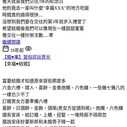
後天就是我們交往3年的紀念日
他約我去一家叫什麼"幸福XXX"的地方吃飯
時間真的過得很快....
沒想到我們要在交往的第3年就步入禮堂了
希望結婚後我們可以像現在一樣甜甜蜜蜜
像交往一樣吵架次數.....零
繼續閱讀
16年前
【婚♥事】習俗這玩意兒
【幸福♥結婚】
當要結婚才知道原來習俗那麼多
六金六禮、媒人、喜餅、金香炮燭、六色糖、一些雜七雜八的
一樣也少不了
訂婚男女方要準備六禮
喜餅，日頭餅，金飾，頭尾(男女方從頭到尾)，炮燭，六色糖
還有安床、結訂婚、上轎、迎娶、一堆時辰不得疏忽
還說安床好要新郎和未婚男子睡一起