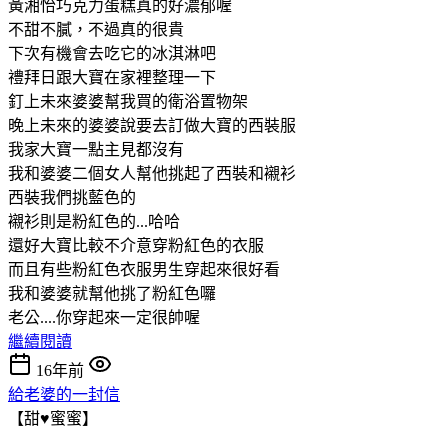
黃湘怡巧克力蛋糕真的好濃郁喔
不甜不膩，不過真的很貴
下次有機會去吃它的冰淇淋吧
禮拜日跟大寶在家裡整理一下
釘上未來婆婆幫我買的衛浴置物架
晚上未來的婆婆說要去訂做大寶的西裝服
我家大寶一點主見都沒有
我和婆婆二個女人幫他挑起了西裝和襯衫
西裝我們挑藍色的
襯衫則是粉紅色的...哈哈
還好大寶比較不介意穿粉紅色的衣服
而且有些粉紅色衣服男生穿起來很好看
我和婆婆就幫他挑了粉紅色囉
老公....你穿起來一定很帥喔
繼續閱讀
16年前
給老婆的一封信
【甜♥蜜蜜】