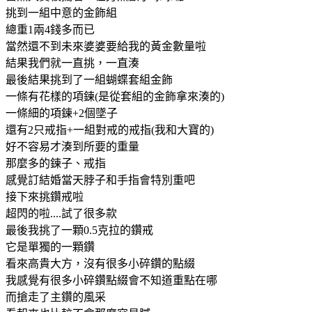
挑到一組中意的金飾組
總重1兩4錢多而已
當然還不到未來婆婆要給我的黃金數量啦
結果我們就一直挑，一直湊
最後結果挑到了一組蝴蝶套組金飾
一條有花樣的項鍊(是從套組的金飾拿來湊的)
一條細的項鍊+2個墜子
還有2只戒指+一組對戒的戒指(我和大寶的)
好不容易才湊到所要的重量
那麼多的鍊子、戒指
感覺訂結婚當天脖子和手指會特別重吧
接下來挑鑽戒啦
超閃的啦....試了很多款
最後我挑了一顆0.5克拉的鑽戒
它是單獨的一顆鑽
看來高貴大方，沒有很多小碎鑽的點綴
我感覺有很多小碎鑽點綴會不知道重點在哪
而搶走了主鑽的風采