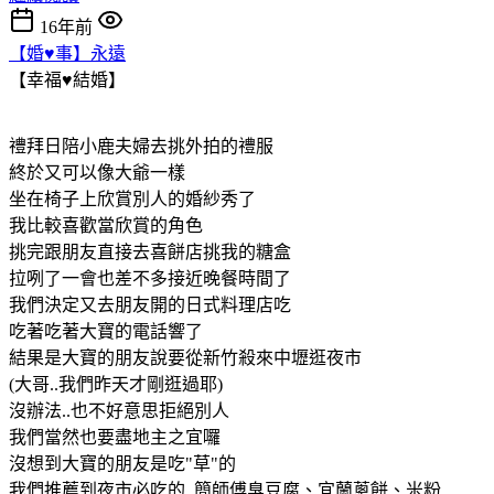
16年前
【婚♥事】永遠
【幸福♥結婚】
禮拜日陪小鹿夫婦去挑外拍的禮服
終於又可以像大爺一樣
坐在椅子上欣賞別人的婚紗秀了
我比較喜歡當欣賞的角色
挑完跟朋友直接去喜餅店挑我的糖盒
拉咧了一會也差不多接近晚餐時間了
我們決定又去朋友開的日式料理店吃
吃著吃著大寶的電話響了
結果是大寶的朋友說要從新竹殺來中壢逛夜市
(大哥..我們昨天才剛逛過耶)
沒辦法..也不好意思拒絕別人
我們當然也要盡地主之宜囉
沒想到大寶的朋友是吃"草"的
我們推薦到夜市必吃的..簡師傅臭豆腐、宜蘭蔥餅、米粉