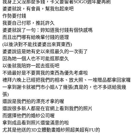
我身上又沒那麼多錢，卡又要留著SOGO週年慶再刷
婆婆就說，有會員，幫我包起來吧
作勢要付錢
我要自己付耶，推託許久
婆婆就說了一句：妳知道我付錢有個快感嗎
而且出門哪有給晚輩付錢的道理
(以後決對不能找婆婆出來買東西)
婆婆說這是她有史以來逛最久的一次街了
因為她一個人也不可能逛那麼久
以後就我陪妳一起去逛街吧
不過最好是不要買我的東西為優先考慮啦
禮拜六晚上已經把我們的相本、放大照、一堆贈品都拿回家囉
一拿到謝卡就被門市小姐A了幾張(真是的，也不多送給我幾
張)
還說是我們拍的漂亮才拿的喔
還說很多新人都是在官網上看到我們的照片
而選擇他們的婚紗公司喔
拿到成品看到照片還蠻滿意的啦
尤其是他送的3D立體動畫婚紗照超美超有FU的