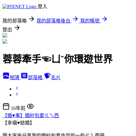
登入
我的部落格
我的部落格後台
我的帳號
登出
蓉蓉牽手☜ㄩˇ你環遊世界
相簿
部落格
名片
16年前
【婚♥事】婚紗包套ㄍㄟ西
【幸福♥結婚】
跟大家來分享我的婚紗包套內容的一些ㄍㄟ西吧