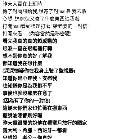
昨天大寶在上班時
傳了封簡訊給我,說寄了封mail叫我去收
心想..這傢伙又寄了什麼東西給我啦
打開mail看到標題打著"給老婆的一封信"
打開來看.....(內容當然是秘密囉)
看完我真的真的超感動的
眼淚一直在眼眶裡打轉
想不到你真的好了解我
都知道我在想什麼
(深深懷疑你在我身上裝了監視器
)
知道你是心疼我、安慰我
也知道你是為我抱不平
事後也就沒那麼在意了
(因為有了你的一封信)
這幾天你們家也忙著在搬東西
聽說油漆都刷好囉
昨天還很閒的說他在看蜜月旅行的國家
義大利、希臘、西班牙~~都看
只想說....老公~~你真好