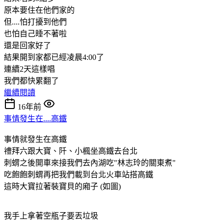
原本要住在他們家的
但....怕打擾到他們
也怕自己睡不著啦
還是回家好了
結果開到家都已經凌晨4:00了
連續2天這樣唱
我們都快累翻了
繼續閱讀
16年前
事情發生在....高鐵
事情就發生在高鐵
禮拜六跟大寶、阡、小楓坐高鐵去台北
刺蝟之後開車來接我們去內湖吃"林志玲的關東煮"
吃飽飽刺蝟再把我們載到台北火車站搭高鐵
這時大寶拉著裝寶貝的廂子 (如圖)
我手上拿著空瓶子要丟垃圾