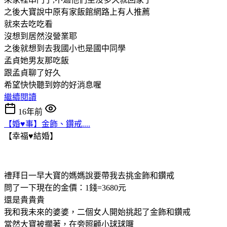
之後大寶說中原有家飯館網路上有人推薦
就來去吃吃看
沒想到居然沒營業耶
之後就想到去我國小也是國中同學
孟貞她男友那吃飯
跟孟貞聊了好久
希望快快聽到妳的好消息喔
繼續閱讀
16年前
【婚♥事】金飾、鑽戒....
【幸福♥結婚】
禮拜日一早大寶的媽媽說要帶我去挑金飾和鑽戒
問了一下現在的金價：1錢=3680元
還是貴貴貴
我和我未來的婆婆，二個女人開始挑起了金飾和鑽戒
當然大寶被擱著，在旁照顧小球球囉