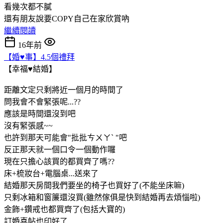
看幾次都不膩
還有朋友說要COPY自己在家欣賞吶
繼續閱讀
16年前
【婚♥事】4.5個禮拜
【幸福♥結婚】
距離文定只剩將近一個月的時間了
問我會不會緊張呢...??
應該是時間還沒到吧
沒有緊張感~~
也許到那天可能會"批批ㄘㄨㄚˋ "吧
反正那天就一個口令一個動作囉
現在只擔心該買的都買齊了嗎??
床+梳妝台+電腦桌...送來了
結婚那天房間我們要坐的椅子也買好了(不能坐床嘛)
只剩冰箱和窗簾還沒買(雖然傢俱是快到結婚再去煩惱啦)
金飾+鑽戒也都買齊了(包括大寶的)
訂婚喜帖也印好了