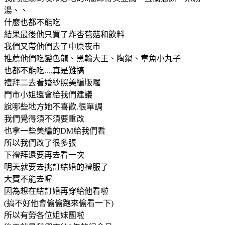
湯、、
什麼也都不能吃
結果最後他只買了炸杏苞菇和飲料
我們又帶他們去了中原夜市
推薦他們吃變色龍、黑輪大王、陶鍋、章魚小丸子
也都不能吃....真是難搞
禮拜二去看婚紗照美編版囉
門市小姐還會給我們建議
說哪些地方她不喜歡.很單調
我們覺得須不須要重改
也拿一些美編的DM給我們看
所以我們改了很多張
下禮拜還要再去看一次
明天就要去挑訂結婚的禮服了
大寶不能去喔
因為想在結訂婚再穿給他看啦
(搞不好他會偷偷跑來偷看一下)
所以有勞各位姐妹團啦