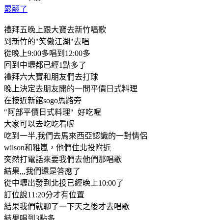
累翻了
禮拜五晚上跟大寶去新竹唱歌
到新竹的"笑傲江湖"去唱
從晚上9:00多唱到12:00多
回到中壢都已經1點多了
禮拜六大寶和朋友們去打球
晚上決定去朋友開的一間平價日式料理
在接近新館sogo馬路旁
"阿部平價日式料理" 好吃喔
大家可以去吃吃看喔
吃到一半,我們去馬來西亞認識的一對情侶
wilson和雅嵐，他們住北投附近
突然打電話來要我們去他們那唱歌
結果,,,我們還是答應了
從中壢出發到北投已經晚上10:00了
訂位說11:20分才有位置
結果我們就聊了一下天之後才去唱歌
結果唱到3點多