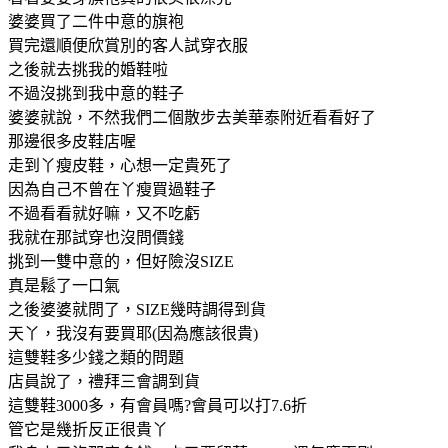
婆婆買了二件中意的旗袍
買完還順便欣賞別的客人試穿衣服
之後就去挑我的婚鞋啦
不過沒挑到我中意的鞋子
婆婆就說，不然我們二個散步去美華泰附近看看好了
那邊很多皮鞋店喔
走到丫瘦皮鞋，心想一定貴死了
因為自己不曾在丫瘦買過鞋子
不過看看就好嘛，又不吃虧
我就在那試穿也沒問價錢
挑到一雙中意的，但好險沒SIZE
真是鬆了一口氣
之後婆婆就問了，SIZE幾時調得到貨
天丫，我沒有要買耶(因為應該很貴)
這雙鞋多少錢之類的問題
店員說了，禮拜三會調到貨
這雙鞋3000多，有會員嗎?會員可以打7.6折
管它是幾折反正很貴丫