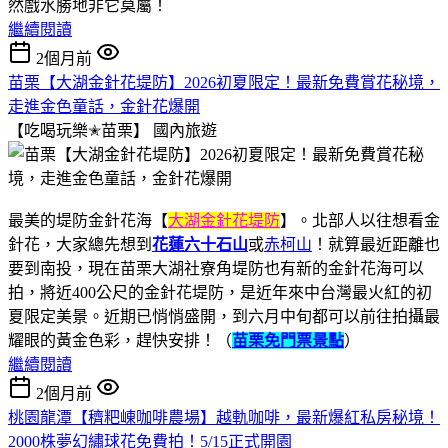
然戲水勝地非它莫屬！
繼續閱讀
2個月前
苗栗【大湖金針花堤防】2026初夏限定！最新免費賞花秘境，
走進金色童話，金針花爆開
【吃喝玩樂✭苗栗】
國內旅遊
最美的堤防金針花海【
大湖金針花堤防
】。北部人以往想看金
針花，大家總先想到
花蓮六十石山
或
赤柯山
！就算最近距離也
要到南投，現在苗栗大湖社寮角堤防也有新的金針花海可以
拍，將近400公尺的金針花堤防，是近年來中台灣最火紅的初
夏限定美景。近期已悄悄盛開，到六月中旬都可以前往拍攝最
耀眼的黃金色彩，趕快安排！（
苗栗免門票景點
）
繼續閱讀
2個月前
桃園龍潭【穧粑崠咖啡農場】越軌咖啡，最新爆紅私房秘境！
2000株夢幻繡球花免費拍！5/15正式開園