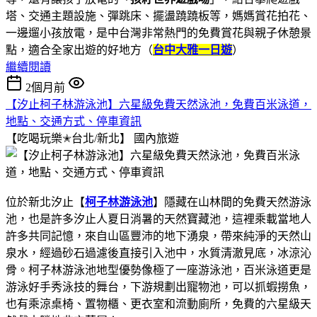
塔、交通主題設施、彈跳床、擺盪蹺蹺板等，媽媽賞花拍花、
一邊遛小孩放電，是中台灣非常熱門的免費賞花與親子休憩景
點，適合全家出遊的好地方（
台中大雅一日遊
）
繼續閱讀
2個月前
【汐止柯子林游泳池】六星級免費天然泳池，免費百米泳道，
地點、交通方式、停車資訊
【吃喝玩樂✭台北/新北】
國內旅遊
位於新北汐止【
柯子林游泳池
】隱藏在山林間的免費天然游泳
池，也是許多汐止人夏日消暑的天然寶藏池，這裡乘載當地人
許多共同記憶，來自山區豐沛的地下湧泉，帶來純淨的天然山
泉水，經過砂石過濾後直接引入池中，水質清澈見底，冰涼沁
骨。柯子林游泳池地型優勢像極了一座游泳池，百米泳道更是
游泳好手秀泳技的舞台，下游規劃出寵物池，可以抓蝦撈魚，
也有乘涼桌椅、置物櫃、更衣室和流動廁所，免費的六星級天