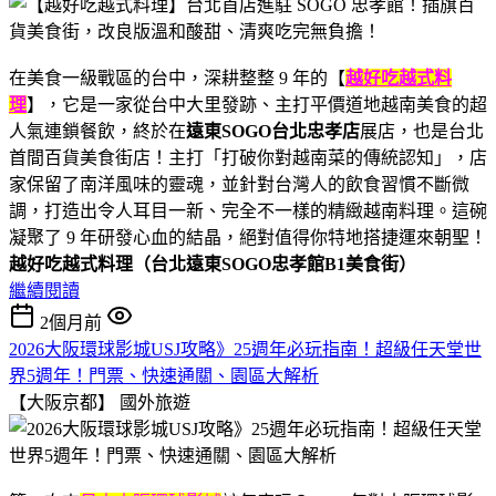
在美食一級戰區的台中，深耕整整 9 年的【
越好吃越式料
理
】，它是一家從台中大里發跡、主打平價道地越南美食的超
人氣連鎖餐飲，終於在
遠東SOGO台北忠孝店
展店，也是台北
首間百貨美食街店！主打「打破你對越南菜的傳統認知」，店
家保留了南洋風味的靈魂，並針對台灣人的飲食習慣不斷微
調，打造出令人耳目一新、完全不一樣的精緻越南料理。這碗
凝聚了 9 年研發心血的結晶，絕對值得你特地搭捷運來朝聖！
越好吃越式料理（台北遠東SOGO忠孝館B1美食街）
繼續閱讀
2個月前
2026大阪環球影城USJ攻略》25週年必玩指南！超級任天堂世
界5週年！門票、快速通關、園區大解析
【大阪京都】
國外旅遊