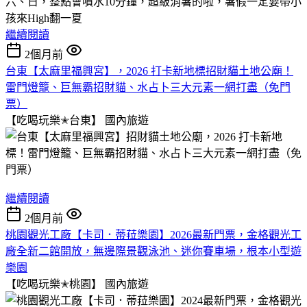
六、日，整點會噴水10分鐘，超級消暑的啦，暑假一定要帶小
孩來High翻一夏
繼續閱讀
2個月前
台東【太麻里福興宮】，2026 打卡新地標招財貓土地公廟！
雷門燈籠、巨無霸招財貓、水占卜三大元素一網打盡（免門
票）
【吃喝玩樂✭台東】
國內旅遊
繼續閱讀
2個月前
桃園觀光工廠【卡司．蒂菈樂園】2026最新門票，金格觀光工
廠全新二館開放，無邊際景觀泳池、迷你賽車場，根本小型遊
樂園
【吃喝玩樂✭桃園】
國內旅遊