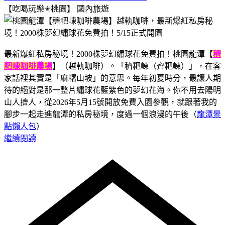
【吃喝玩樂✭桃園】
國內旅遊
最新爆紅私房秘境！2000株夢幻繡球花免費拍！桃園龍潭【
穧
粑崠咖啡農場
】（越軌咖啡）。「穧粑崠（齊粑崠）」，在客
家話裡其實是「麻糬山坡」的意思。每年初夏時分，最讓人期
待的絕對是那一整片繡球花藍紫色的夢幻花海。你不用去陽明
山人擠人，從2026年5月15號開放免費入園參觀，就跟著我的
腳步一起走進龍潭的私房秘境，度過一個浪漫的午後（
龍潭景
點懶人包
）
繼續閱讀