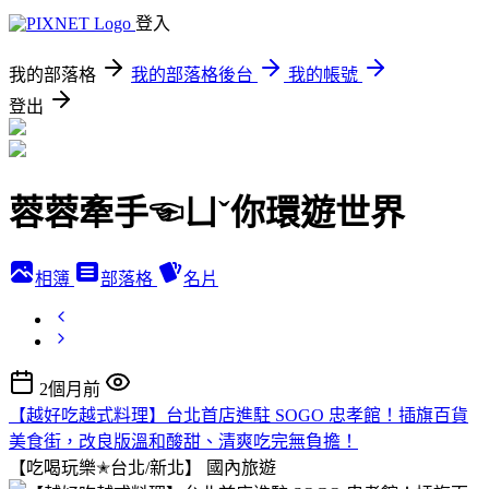
登入
我的部落格
我的部落格後台
我的帳號
登出
蓉蓉牽手☜ㄩˇ你環遊世界
相簿
部落格
名片
2個月前
【越好吃越式料理】台北首店進駐 SOGO 忠孝館！插旗百貨
美食街，改良版溫和酸甜、清爽吃完無負擔！
【吃喝玩樂✭台北/新北】
國內旅遊