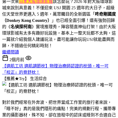
第一次來
日本大阪環球影城
該怎麼玩？2026 年對大阪環球影
城來說別具意義！不僅迎來 USJ 開園 25 週年的大日子，超級
任天堂世界更邁入 5 週年，萬眾矚目的全新園區「
咚奇剛國度
（Donkey Kong Country）
」也已經全面引爆！還有強勢回歸
的《
名偵探柯南
》實境推理秀，陣容簡直神仙打架！由於大阪
環球影城有太多有趣好玩設施，基本上一整天玩都不太夠，這
一篇就介紹我個人建議玩法，盡可能讓你玩玩USJ就能盡興而
歸，不錯過任何精彩時刻！
繼續閱讀
2個月前
【適肌工坊 適肌調節枕】物理治療師認證的枕頭，唯一可
「校正」的脊舒枕！
【推薦★Try】
生活綜合
對於我們經常在外奔波、把世界當成工作室的旅行者來說，
「睡不好」真的是我們隱形的痛點！完美的規劃行程、攜帶專
業的攝影器材，殊不知，卻在旅程中的認床或睡到不合適自己