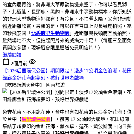
的室內展覽館，將非洲大草原動物搬來墾丁，你可以看見獅
子、北極熊、長頸鹿、黑豹、非洲水牛等動物標本，你所知道
的非洲大型動物這裡都有！有冷氣、不怕曬太陽，又有非洲動
物近距離欣賞，最棒的是，可以在吉普車上與長頸鹿拍照，宛
如秒飛泰國「
北碧府野生動物園
」近距離與長頸鹿互動拍照，
雖然場地不大，但拍起照片來的威攝力十足！（每週三全面免
費開放參觀，現場還會限量贈送免費明信片！）
繼續閱讀
2個月前
【2026后里環保公園】期間限定！漫步17公頃金色浪潮，花田
綠廊金針花海超夢幻、孩籽世界遊戲場
【吃喝玩樂✭台中】
國內旅遊
免奔花東、不用跑花蓮，台中也有如花東的巨浪金針花海！位
於台中【
后里環保公園
】，擁有 17 公頃超大腹地，花田綠廊
集結了超夢幻的金針花海、薰衣草、蓮花、黃波斯菊、向日葵
等，還有讓孩子放電的「
孩籽世界遊戲場
」，結合攀爬遊戲