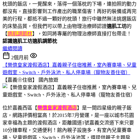
枕頭的飯店，一覺醒來，落得一個落枕的下場，連拍照的動力
都沒有，直接影響到工作產出的職業傷害！再好的裝備或再完
美的行程，都抵不過一顆好的枕頭！旅行中雖然無法挑選飯店
的床墊品質，但我們可以帶上由物理治療師認證
適肌工坊
的
【
適肌調節枕
】，如同將專屬的物理治療師直接打包帶走！
認識適肌工坊適肌調節枕
繼續閱讀
2個月前
【樂億皇家渡假酒店】嘉義親子住宿推薦，室內賽車場、兒童
遊戲室、Switch、戶外泳池、私人停車場（寵物友善住宿）
【嘉義❀住宿】
國內旅遊
位於嘉義西區【
樂億皇家渡假酒店
】是一間四星級的親子飯
店，網路評價相當高！於2015年7月營運，是一座以城市花園
家幸福為主題的渡假酒店，距離國道1號嘉義交流道下來只要
10分鐘車程，交通便利！館內親子設施多，有室內兒童賽車
場、兒童遊戲區、Switch、戶外泳池等，還提供親子主題房