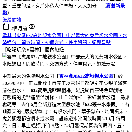
型，重要的是，有戶外私人停車場，大大加分！（
嘉義新景
點
）
繼續閱讀
2個月前
雲林【虎尾632高地親水公園】中部最大的免費親水公園，水
陸通包！開放時間、交通方式、停車資訊、週邊景點
【吃喝玩樂✭雲林】
國內旅遊
中部最大的免費親水公園【
雲林虎尾632高地親水公園
】於
2026/05/30 正式開放！自完工以來假日都吸引不少親子遊客
前往戲水，「
632高地虎爺遊戲場
」是虎尾首座特色遊戲場，
有吸睛的虎爺造型溜滑梯、山丘溜滑梯、彩虹滑步坡道、鳥巢
鞦韆等，去年6月全新打造大型戲水池「
632叢林水樂園
」，有
萌翻天的Q版虎爺鎮守，有噴水拱門、葉子瀑布、地面噴泉、
虎爺週邊都會噴水或水霧，設施戲水池開放時間5-10月 每周
六、日，早上8點到下午5點，7-8月暑假期間為每周四、五、