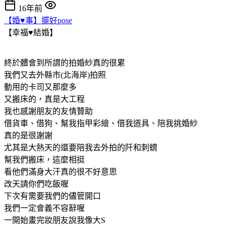
16年前
【婚♥事】擺好pose
【幸福♥結婚】
終於體會到所謂的拍婚紗真的很累
我們又去外縣市(北海岸)拍照
動用的卡司又那麼多
又搬床的，真是大工程
我也感謝朋友的友情贊助
借貨車、借狗、幫我指甲彩繪、借我道具、陪我挑婚紗
真的是很謝謝
尤其是大熱天的還要陪我去外拍的阡和刺蝟
幫我們搬床，這麼相挺
看他們滿身大汗真的很不好意思
改天請你們吃飯喔
下次有需要我們的儘管開口
我們一定會義不容辭喔
一開始畫完妝朋友說我像大S