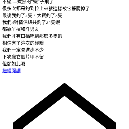
不過.....煮熟的"蝦"子飛了
很多次都是釣到拉上來就這樣被它掙脫掉了
最後我釣了2隻，大寶釣了3隻
我們3對情侶總共釣了24隻蝦
都靠丫檳和阡男友
我們才有口福吃到那麼多隻蝦
相信有了這次的經驗
我們一定會進步不少
下次殺它個片甲不留
但願如此囉
繼續閱讀