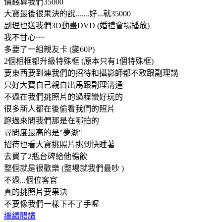
價錢算我們35000
大寶最後很果決的說.......好...就35000
副理也送我們3D動畫DVD (婚禮會場播放)
我不甘心~~
多要了一組親友卡 (變60P)
2個相框都升級特殊框 (原本只有1個特殊框)
要東西要到連我們的招待和攝影師都不敢跟副理講
只好大寶自己親自出馬跟副理溝通
不過在我們挑照片的過程蠻好玩的
很多新人都在後偷看我們的照片
跑過來問我們那是在哪拍的
尋問度最高的是"夢湖"
招待也看大寶挑照片挑到快睡著
去買了2瓶台碑給他暢飲
整個就是很歡樂 (整場就我們最吵 )
不過...個位客官
真的挑照片要果決
不要像我們一樣下不了手喔
繼續閱讀