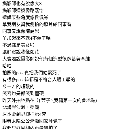
攝影師也有說像大S
攝影師還說像路嘉怡
還說某些角度像侯佩岑
拿我朋友幫我側拍的照片給同事看
同事又說像陳喬恩
丫加起來不就4不像了嗎
不過都是美女啦
還好沒說我像如花
大寶還說攝影師說他有個造型很像基努李維
哈哈
拍照的pose真把我們給累死了
有很多pose嘛都是不符合人體工學的
ㄍㄧㄥ的超酸的
笑容也是都笑到僵硬
昨天外拍地點在"洋荳子"(我倆第一次約會地點)
北海岸沙灘、夢湖
原本要到野柳拍第4套
眼看太陽公公漸漸回家睡覺了
我們只好回棚內再繼續拍了