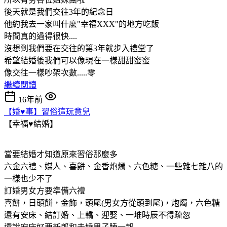
後天就是我們交往3年的紀念日
他約我去一家叫什麼"幸福XXX"的地方吃飯
時間真的過得很快....
沒想到我們要在交往的第3年就步入禮堂了
希望結婚後我們可以像現在一樣甜甜蜜蜜
像交往一樣吵架次數.....零
繼續閱讀
16年前
【婚♥事】習俗這玩意兒
【幸福♥結婚】
當要結婚才知道原來習俗那麼多
六金六禮、媒人、喜餅、金香炮燭、六色糖、一些雜七雜八的
一樣也少不了
訂婚男女方要準備六禮
喜餅，日頭餅，金飾，頭尾(男女方從頭到尾)，炮燭，六色糖
還有安床、結訂婚、上轎、迎娶、一堆時辰不得疏忽