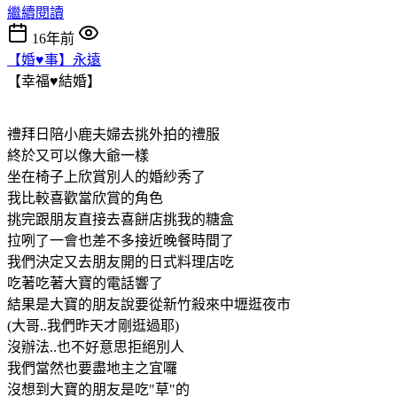
繼續閱讀
16年前
【婚♥事】永遠
【幸福♥結婚】
禮拜日陪小鹿夫婦去挑外拍的禮服
終於又可以像大爺一樣
坐在椅子上欣賞別人的婚紗秀了
我比較喜歡當欣賞的角色
挑完跟朋友直接去喜餅店挑我的糖盒
拉咧了一會也差不多接近晚餐時間了
我們決定又去朋友開的日式料理店吃
吃著吃著大寶的電話響了
結果是大寶的朋友說要從新竹殺來中壢逛夜市
(大哥..我們昨天才剛逛過耶)
沒辦法..也不好意思拒絕別人
我們當然也要盡地主之宜囉
沒想到大寶的朋友是吃"草"的