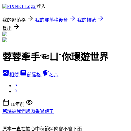
登入
我的部落格
我的部落格後台
我的帳號
登出
蓉蓉牽手☜ㄩˇ你環遊世界
相簿
部落格
名片
16年前
芭瑪被我們烤肉香嚇跑了
原本一直在擔心中秋節烤肉會不會下雨