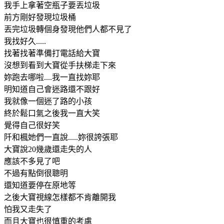
我手上拿著空瓶子要丟垃圾
前方剛好發現垃圾桶
丟完垃圾轉個身發現他們人都不見了
我找好久.....
找著找著準備打電話給大寶
沒想到看到大寶從手扶梯走下來
妳跑去哪啦....我一直找妳耶
明知道自己會迷路還不跟好
我就像一個迷了路的小孩
終於鬆口氣之後我一直大笑
覺得自己很好笑
阡和楓她們一直說.....妳很誇張耶
大寶說20幾歲還走失的人
應該不多見了吧
不過有點倒很聰明
還知道要停在原地等
之後大寶視線怎樣都不肯離開我
怕我又走失了
而且大寶也很慎重的考慮