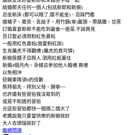
還說安床好要新郎和未婚男子睡一起
結婚那天任何一個人(包括新郎和新娘)
忌坐新床 (都可以睡了.還不能坐)、忌踩門檻
摸橘子、敬茶、丟扇子、用竹篩(傘)蓋頭、帶路雞、甘蔗
訂婚喜宴新郎不能吃到最後一道菜.不說再見
百日娶必須用粉紅色喜帖
一般用紅色喜帖(我愛粉紅說)
生肖屬虎不得觀禮 (屬虎的真可憐)
新娘房鏡子忌照人.須用紅紙蓋住
新婚4個月內、孕婦忌參加他人婚禮.喪禮
以免相沖
迎親車隊須6的倍數
祭拜祖先、拜別父母、歸寧~~
也許還有些習俗我沒寫到的
或是不知道的習俗
光這些習俗都快一個頭二個大了
老媽說我只要當快樂的新娘就好
大人去煩惱就好了
繼續閱讀