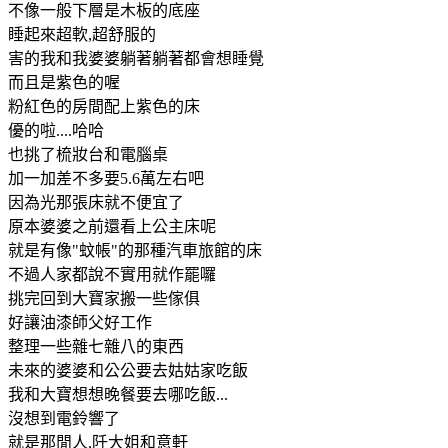
不像一般下層是木板的底座
睡起來超軟,超舒服的
害的我和我婆婆躺著躺著都會想睡覺
而且是紫色的喔
粉紅色的房間配上紫色的床
優的啦....哈哈
也挑了梳妝台和電腦桌
加一加差不多要5.6萬左右吧
因為光那張床就不便宜了
原本婆婆之前還看上公主床呢
就是有像"蚊帳"的那種汽車旅館的床
不過人家都說不實用就作罷囉
挑完回到大寶家搬一些傢俱
好讓油漆師父好工作
整理一些雜七雜八的東西
未來的婆婆和公公要去姑姑家吃飯
我和大寶想想晚餐要去哪吃飯...
沒想到電鈴響了
就是那閒人,阡大姐和意軒