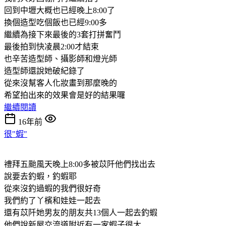
回到中壢大概也已經晚上8:00了
換個造型吃個飯也已經9:00多
繼續為接下來最後的3套打拼奮鬥
最後拍到快凌晨2:00才結束
也辛苦造型師、攝影師和燈光師
造型師還說她破紀錄了
從來沒幫客人化妝畫到那麼晚的
希望拍出來的效果會是好的結果囉
繼續閱讀
16年前
很"蝦"
禮拜五颱風天晚上8:00多被苡阡他們找出去
說要去釣蝦，釣蝦耶
從來沒釣過蝦的我們很好奇
我們約了丫檳和娃娃一起去
還有苡阡她男友的朋友共13個人一起去釣蝦
他們說新屋交流道附近有一家蝦子很大