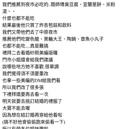
我們推薦到夜市必吃的..簡師傅臭豆腐、宜蘭蔥餅、米粉
湯、、
什麼也都不能吃
結果最後他只買了炸杏苞菇和飲料
我們又帶他們去了中原夜市
推薦他們吃變色龍、黑輪大王、陶鍋、章魚小丸子
也都不能吃....真是難搞
禮拜二去看婚紗照美編版囉
門市小姐還會給我們建議
說哪些地方她不喜歡.很單調
我們覺得須不須要重改
也拿一些美編的DM給我們看
所以我們改了很多張
下禮拜還要再去看一次
明天就要去挑訂結婚的禮服了
大寶不能去喔
因為想在結訂婚再穿給他看啦
(搞不好他會偷偷跑來偷看一下)
所以有勞各位姐妹團啦