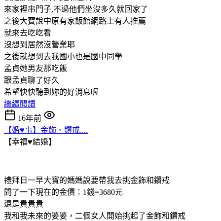
來家裡串門子,不過他們坐沒多久就回家了
之後大寶說中原有家飯館網路上有人推薦
就來去吃吃看
沒想到居然沒營業耶
之後就想到去我國小也是國中同學
孟貞她男友那吃飯
跟孟貞聊了好久
希望快快聽到妳的好消息喔
繼續閱讀
16年前
【婚♥事】金飾、鑽戒....
【幸福♥結婚】
禮拜日一早大寶的媽媽說要帶我去挑金飾和鑽戒
問了一下現在的金價：1錢=3680元
還是貴貴貴
我和我未來的婆婆，二個女人開始挑起了金飾和鑽戒