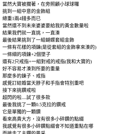
當然大寶被擱著，在旁照顧小球球囉
挑到一組中意的金飾組
總重1兩4錢多而已
當然還不到未來婆婆要給我的黃金數量啦
結果我們就一直挑，一直湊
最後結果挑到了一組蝴蝶套組金飾
一條有花樣的項鍊(是從套組的金飾拿來湊的)
一條細的項鍊+2個墜子
還有2只戒指+一組對戒的戒指(我和大寶的)
好不容易才湊到所要的重量
那麼多的鍊子、戒指
感覺訂結婚當天脖子和手指會特別重吧
接下來挑鑽戒啦
超閃的啦....試了很多款
最後我挑了一顆0.5克拉的鑽戒
它是單獨的一顆鑽
看來高貴大方，沒有很多小碎鑽的點綴
我感覺有很多小碎鑽點綴會不知道重點在哪
而搶走了主鑽的風采