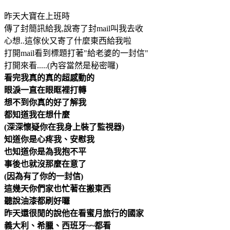
昨天大寶在上班時
傳了封簡訊給我,說寄了封mail叫我去收
心想..這傢伙又寄了什麼東西給我啦
打開mail看到標題打著"給老婆的一封信"
打開來看.....(內容當然是秘密囉)
看完我真的真的超感動的
眼淚一直在眼眶裡打轉
想不到你真的好了解我
都知道我在想什麼
(深深懷疑你在我身上裝了監視器
)
知道你是心疼我、安慰我
也知道你是為我抱不平
事後也就沒那麼在意了
(因為有了你的一封信)
這幾天你們家也忙著在搬東西
聽說油漆都刷好囉
昨天還很閒的說他在看蜜月旅行的國家
義大利、希臘、西班牙~~都看