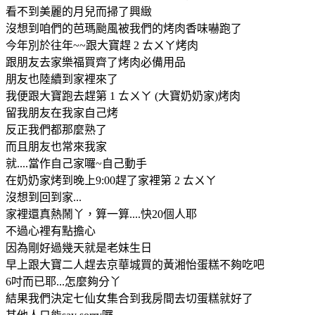
看不到美麗的月兒而掃了興緻
沒想到咱們的芭瑪颱風被我們的烤肉香味嚇跑了
今年別於往年~~跟大寶趕 2 ㄊㄨㄚ烤肉
跟朋友去家樂福買齊了烤肉必備用品
朋友也陸續到家裡來了
我便跟大寶跑去趕第 1 ㄊㄨㄚ (大寶奶奶家)烤肉
留我朋友在我家自己烤
反正我們都那麼熟了
而且朋友也常來我家
就....當作自己家囉~自己動手
在奶奶家烤到晚上9:00趕了家裡第 2 ㄊㄨㄚ
沒想到回到家...
家裡還真熱鬧丫，算一算....快20個人耶
不過心裡有點擔心
因為剛好過幾天就是老妹生日
早上跟大寶二人趕去京華城買的黃湘怡蛋糕不夠吃吧
6吋而已耶...怎麼夠分丫
結果我們決定七仙女集合到我房間去切蛋糕就好了