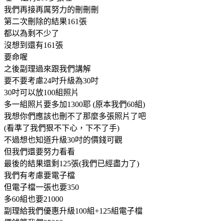
我們再接再厲努力的刪刪刪
第二次刪除的結果161張
都以為剩不少了
沒想到還有161張
要命喔
之後副理過來跟我們講解
要不要考慮24吋升級為30吋
30吋可以放100組照片
多一組照片要多加1300耶 (原本我們60組)
我想你們應該也刪不了那麼多張照片了吧
(看準了我們狠不下心，下不了手)
不過想也知道升級30吋的價錢可觀
但我們還要努力看看
最後的結果還剩125張(我們已經盡力了)
我們有考慮要電子檔
但電子檔一張也要350
多60組也要21000
副理給我們優惠升級100組+125組電子檔