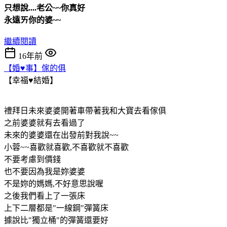
只想說....老公~~你真好
永遠ㄞ你的婆~~
繼續閱讀
16年前
【婚♥事】傢的俱
【幸福♥結婚】
禮拜日未來婆婆開著車帶著我和大寶去看傢俱
之前婆婆就有去看過了
未來的婆婆還在出發前對我說~~
小蓉~~喜歡就喜歡,不喜歡就不喜歡
不要考慮到價錢
也不要因為我是妳婆婆
不是妳的媽媽,不好意思說喔
之後我們看上了一張床
上下二層都是"一線鋼"彈簧床
據說比"獨立桶"的彈簧還要好