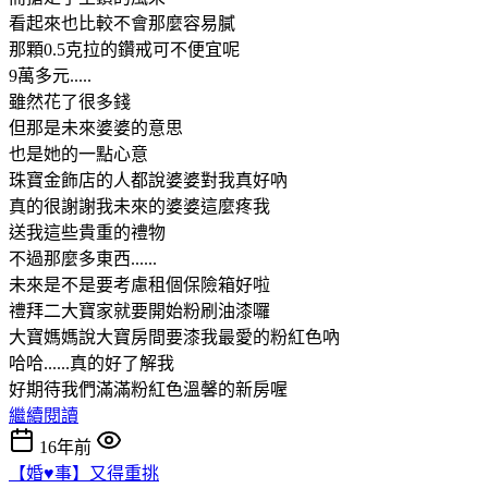
看起來也比較不會那麼容易膩
那顆0.5克拉的鑽戒可不便宜呢
9萬多元.....
雖然花了很多錢
但那是未來婆婆的意思
也是她的一點心意
珠寶金飾店的人都說婆婆對我真好吶
真的很謝謝我未來的婆婆這麼疼我
送我這些貴重的禮物
不過那麼多東西......
未來是不是要考慮租個保險箱好啦
禮拜二大寶家就要開始粉刷油漆囉
大寶媽媽說大寶房間要漆我最愛的粉紅色吶
哈哈......真的好了解我
好期待我們滿滿粉紅色溫馨的新房喔
繼續閱讀
16年前
【婚♥事】又得重挑