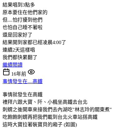
結果唱到3點多
原本要住在他們家的
但....怕打擾到他們
也怕自己睡不著啦
還是回家好了
結果開到家都已經凌晨4:00了
連續2天這樣唱
我們都快累翻了
繼續閱讀
16年前
事情發生在....高鐵
事情就發生在高鐵
禮拜六跟大寶、阡、小楓坐高鐵去台北
刺蝟之後開車來接我們去內湖吃"林志玲的關東煮"
吃飽飽刺蝟再把我們載到台北火車站搭高鐵
這時大寶拉著裝寶貝的廂子 (如圖)