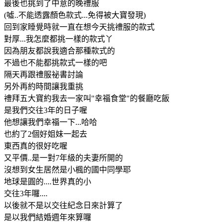
最後也挑到了中意的晚禮服
(噓..不能透露顏色款式...免得被大寶發現)
回到家睡覺時就一直在想今天挑禮服的款式
對厚...我怎麼都挑一樣的款式丫
因為朋友都說我適合那種款式的
不過也不能都挑款式一樣的吧
隔天再跟禮服祕書討論
另外再約時間讓我重挑
禮拜五大寶約我去一家叫"幸福食堂"的餐廳吃飯
是我們交往3年的日子喔
他想讓我們幸福一下...哈哈
也約了2個好姐妹一起去
東西真的很好吃喔
又平價..是一對7年級的夫妻所開的
沒想到女生居然是小楓的國中同學耶
地球是圓的....世界真的小
交往3年囉....
以後就不是以交往紀念日來計算了
是以我們結婚週年來算囉