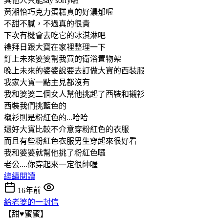
其他人只能say sorry囉
黃湘怡巧克力蛋糕真的好濃郁喔
不甜不膩，不過真的很貴
下次有機會去吃它的冰淇淋吧
禮拜日跟大寶在家裡整理一下
釘上未來婆婆幫我買的衛浴置物架
晚上未來的婆婆說要去訂做大寶的西裝服
我家大寶一點主見都沒有
我和婆婆二個女人幫他挑起了西裝和襯衫
西裝我們挑藍色的
襯衫則是粉紅色的...哈哈
還好大寶比較不介意穿粉紅色的衣服
而且有些粉紅色衣服男生穿起來很好看
我和婆婆就幫他挑了粉紅色囉
老公....你穿起來一定很帥喔
繼續閱讀
16年前
給老婆的一封信
【甜♥蜜蜜】