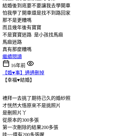
結婚後到底要不要讓我去學開車
怕我學了開車還是找不到路回家
那不是更糟嗎
而且幾年後有寶寶
不是寶寶迷路 是小孩找馬麻
馬麻迷路
真有那麼糟嗎
繼續閱讀
16年前
【婚♥事】通通刪掉
【幸福♥結婚】
禮拜一去挑了期待己久的婚紗照
才恍然大悟原來不是挑照片
是刪照片丫
從原本的300多張
第一次刪除的結果200多張
哇~~還有200多張喔