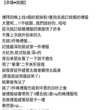
【幸福♥結婚】
禮拜四晚上找4個好姐妹和3隻狗去挑訂結婚的禮服
大寶呢....??不給跟...我們說好的...哈哈
這次挑訂結婚禮服的速度快了許多
不像上次挑外拍來的久
先挑3件晚禮服....
記憶最深刻是試穿一件禮服
大紅色.款式貼身.深v的
穿出來朋友看了一下說不適合
用了"單薄"二字來形容我
說我穿這件感覺太瘦會顯得太扁身
(那我是該哭還該笑丫)
結果被淘汰了
挑了3件晚禮服也挑到中意的白紗之後
被禮服祕書帶到了3樓去挑1套vip的晚禮服啦
走進裡面感覺就是不一樣
果然是vip....