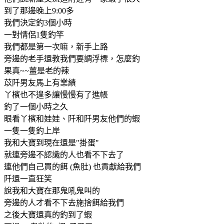
到了那邊晚上9:00多
我們決定釣3個小時
一對情侶1隻釣竿
我們都是第一次嘛，新手上路
旁邊的老手還教我們要調浮標，怎麼釣
果真~~薑是老的辣
苡阡男友馬上有業績
丫檳也不遑多讓慢慢有了進帳
釣了一個小時之久
眼看丫檳和娃娃、阡和阡男友他們的蝦
一隻一隻釣上岸
我和大寶到現在還是"掛蛋"
就連旁邊不認識的人也看不下去了
連他們自己買的餌 (魚肚) 也貢獻給我們
阡還一直狂笑
說我和大寶在那鬼吼鬼叫的
旁邊的人才看不下去施捨餌給我們
之後大寶還真的釣到了蝦