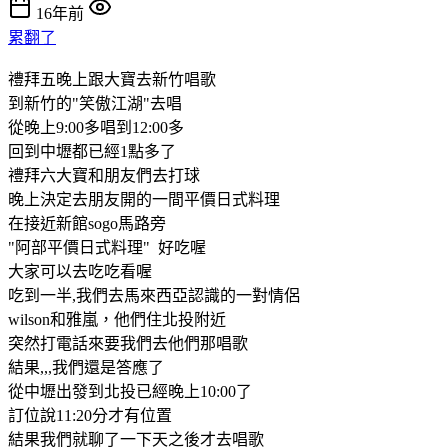
16年前
累翻了
禮拜五晚上跟大寶去新竹唱歌
到新竹的"笑傲江湖"去唱
從晚上9:00多唱到12:00多
回到中壢都已經1點多了
禮拜六大寶和朋友們去打球
晚上決定去朋友開的一間平價日式料理
在接近新館sogo馬路旁
"阿部平價日式料理" 好吃喔
大家可以去吃吃看喔
吃到一半,我們去馬來西亞認識的一對情侶
wilson和雅嵐，他們住北投附近
突然打電話來要我們去他們那唱歌
結果,,,我們還是答應了
從中壢出發到北投已經晚上10:00了
訂位說11:20分才有位置
結果我們就聊了一下天之後才去唱歌