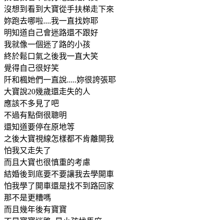
沒想到看到大寶從手扶梯走下來
妳跑去哪啦....我一直找妳耶
明知道自己會迷路還不跟好
我就像一個迷了路的小孩
終於鬆口氣之後我一直大笑
覺得自己很好笑
阡和楓她們一直說.....妳很誇張耶
大寶說20幾歲還走失的人
應該不多見了吧
不過有點倒很聰明
還知道要停在原地等
之後大寶視線怎樣都不肯離開我
怕我又走失了
而且大寶也很慎重的考慮
結婚後到底要不要讓我去學開車
怕我學了開車還是找不到路回家
那不是更糟嗎
而且幾年後有寶寶