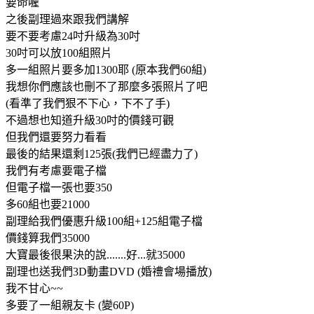
要命喔
之後副理過來跟我們講解
要不要考慮24吋升級為30吋
30吋可以放100組照片
多一組照片要多加1300耶 (原本我們60組)
我想你們應該也刪不了那麼多張照片了吧
(看準了我們狠不下心，下不了手)
不過想也知道升級30吋的價錢可觀
但我們還要努力看看
最後的結果還剩125張(我們已經盡力了)
我們有考慮要電子檔
但電子檔一張也要350
多60組也要21000
副理給我們優惠升級100組+125組電子檔
價錢算我們35000
大寶最後很果決的說.......好...就35000
副理也送我們3D動畫DVD (婚禮會場播放)
我不甘心~~
多要了一組親友卡 (變60P)