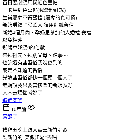
百日娶必須用粉紅色喜帖
一般用紅色喜帖(我愛粉紅說)
生肖屬虎不得觀禮 (屬虎的真可憐)
新娘房鏡子忌照人.須用紅紙蓋住
新婚4個月內、孕婦忌參加他人婚禮.喪禮
以免相沖
迎親車隊須6的倍數
祭拜祖先、拜別父母、歸寧~~
也許還有些習俗我沒寫到的
或是不知道的習俗
光這些習俗都快一個頭二個大了
老媽說我只要當快樂的新娘就好
大人去煩惱就好了
繼續閱讀
16年前
累翻了
禮拜五晚上跟大寶去新竹唱歌
到新竹的"笑傲江湖"去唱