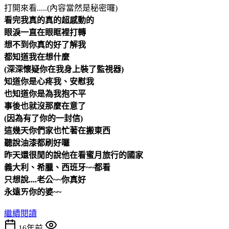
打開來看.....(內容當然是秘密囉)
看完我真的真的超感動的
眼淚一直在眼眶裡打轉
想不到你真的好了解我
都知道我在想什麼
(深深懷疑你在我身上裝了監視器
)
知道你是心疼我、安慰我
也知道你是為我抱不平
事後也就沒那麼在意了
(因為有了你的一封信)
這幾天你們家也忙著在搬東西
聽說油漆都刷好囉
昨天還很閒的說他在看蜜月旅行的國家
義大利、希臘、西班牙~~都看
只想說....老公~~你真好
永遠ㄞ你的婆~~
繼續閱讀
16年前