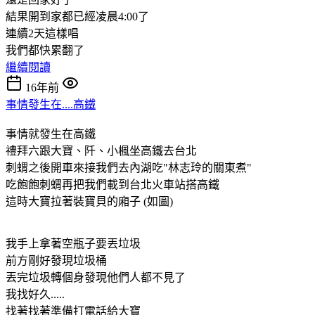
結果開到家都已經凌晨4:00了
連續2天這樣唱
我們都快累翻了
繼續閱讀
16年前
事情發生在....高鐵
事情就發生在高鐵
禮拜六跟大寶、阡、小楓坐高鐵去台北
刺蝟之後開車來接我們去內湖吃"林志玲的關東煮"
吃飽飽刺蝟再把我們載到台北火車站搭高鐵
這時大寶拉著裝寶貝的廂子 (如圖)
我手上拿著空瓶子要丟垃圾
前方剛好發現垃圾桶
丟完垃圾轉個身發現他們人都不見了
我找好久.....
找著找著準備打電話給大寶