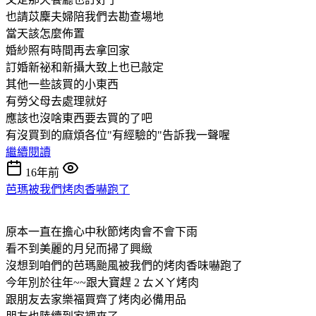
也請苡麇夫婦陪我們去勘查場地
當天該怎麼佈置
婚紗照有時間再去拿回家
訂婚新祕和新攝大致上也已敲定
其他一些該買的小東西
有勞父母去處理就好
應該也沒啥東西要去買的了吧
有沒買到的麻煩各位"有經驗的"告訴我一聲喔
繼續閱讀
16年前
芭瑪被我們烤肉香嚇跑了
原本一直在擔心中秋節烤肉會不會下雨
看不到美麗的月兒而掃了興緻
沒想到咱們的芭瑪颱風被我們的烤肉香味嚇跑了
今年別於往年~~跟大寶趕 2 ㄊㄨㄚ烤肉
跟朋友去家樂福買齊了烤肉必備用品