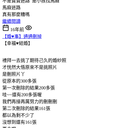
不是寶寶迷路 是小孩找馬麻
馬麻迷路
真有那麼糟嗎
繼續閱讀
16年前
【婚♥事】通通刪掉
【幸福♥結婚】
禮拜一去挑了期待己久的婚紗照
才恍然大悟原來不是挑照片
是刪照片丫
從原本的300多張
第一次刪除的結果200多張
哇~~還有200多張喔
我們再接再厲努力的刪刪刪
第二次刪除的結果161張
都以為剩不少了
沒想到還有161張