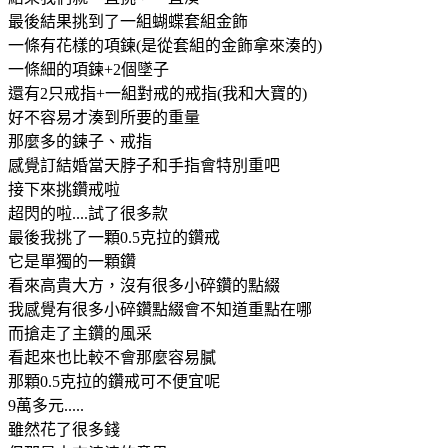
最後結果挑到了一組蝴蝶套組金飾
一條有花樣的項鍊(是從套組的金飾拿來湊的)
一條細的項鍊+2個墜子
還有2只戒指+一組對戒的戒指(我和大寶的)
好不容易才湊到所要的重量
那麼多的鍊子、戒指
感覺訂結婚當天脖子和手指會特別重吧
接下來挑鑽戒啦
超閃的啦....試了很多款
最後我挑了一顆0.5克拉的鑽戒
它是單獨的一顆鑽
看來高貴大方，沒有很多小碎鑽的點綴
我感覺有很多小碎鑽點綴會不知道重點在哪
而搶走了主鑽的風采
看起來也比較不會那麼容易膩
那顆0.5克拉的鑽戒可不便宜呢
9萬多元.....
雖然花了很多錢