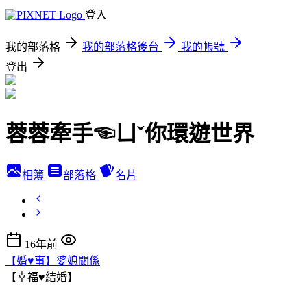
登入
我的部落格
我的部落格後台
我的帳號
登出
蓉蓉牽手☜ㄩˇ你環遊世界
相簿
部落格
名片
16年前
【婚♥事】婆媳關係
【幸福♥結婚】