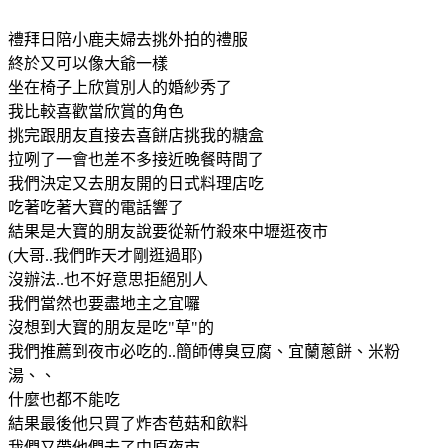
禮拜日陪小鹿夫婦去挑外拍的禮服
終於又可以像大爺一樣
坐在椅子上欣賞別人的婚紗秀了
我比較喜歡當欣賞的角色
挑完跟朋友直接去喜餅店挑我的糖盒
拉咧了一會也差不多接近晚餐時間了
我們決定又去朋友開的日式料理店吃
吃著吃著大寶的電話響了
結果是大寶的朋友說要從新竹殺來中壢逛夜市
(大哥..我們昨天才剛逛過耶)
沒辦法..也不好意思拒絕別人
我們當然也要盡地主之宜囉
沒想到大寶的朋友是吃"草"的
我們推薦到夜市必吃的..簡師傅臭豆腐、宜蘭蔥餅、米粉
湯、、
什麼也都不能吃
結果最後他只買了炸杏苞菇和飲料
我們又帶他們去了中原夜市