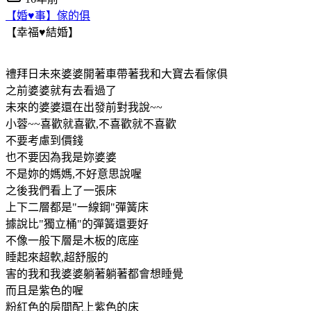
【婚♥事】傢的俱
【幸福♥結婚】
禮拜日未來婆婆開著車帶著我和大寶去看傢俱
之前婆婆就有去看過了
未來的婆婆還在出發前對我說~~
小蓉~~喜歡就喜歡,不喜歡就不喜歡
不要考慮到價錢
也不要因為我是妳婆婆
不是妳的媽媽,不好意思說喔
之後我們看上了一張床
上下二層都是"一線鋼"彈簧床
據說比"獨立桶"的彈簧還要好
不像一般下層是木板的底座
睡起來超軟,超舒服的
害的我和我婆婆躺著躺著都會想睡覺
而且是紫色的喔
粉紅色的房間配上紫色的床