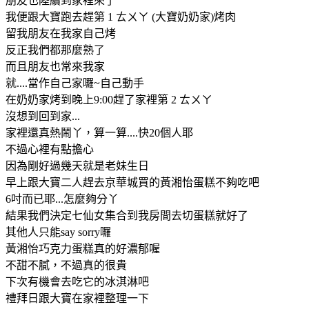
朋友也陸續到家裡來了
我便跟大寶跑去趕第 1 ㄊㄨㄚ (大寶奶奶家)烤肉
留我朋友在我家自己烤
反正我們都那麼熟了
而且朋友也常來我家
就....當作自己家囉~自己動手
在奶奶家烤到晚上9:00趕了家裡第 2 ㄊㄨㄚ
沒想到回到家...
家裡還真熱鬧丫，算一算....快20個人耶
不過心裡有點擔心
因為剛好過幾天就是老妹生日
早上跟大寶二人趕去京華城買的黃湘怡蛋糕不夠吃吧
6吋而已耶...怎麼夠分丫
結果我們決定七仙女集合到我房間去切蛋糕就好了
其他人只能say sorry囉
黃湘怡巧克力蛋糕真的好濃郁喔
不甜不膩，不過真的很貴
下次有機會去吃它的冰淇淋吧
禮拜日跟大寶在家裡整理一下