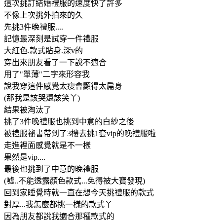
這次挑訂結婚禮服的速度快了許多
不像上次挑外拍來的久
先挑3件晚禮服....
記憶最深刻是試穿一件禮服
大紅色.款式貼身.深v的
穿出來朋友看了一下說不適合
用了"單薄"二字來形容我
說我穿這件感覺太瘦會顯得太扁身
(那我是該哭還該笑丫)
結果被淘汰了
挑了3件晚禮服也挑到中意的白紗之後
被禮服祕書帶到了3樓去挑1套vip的晚禮服啦
走進裡面感覺就是不一樣
果然是vip....
最後也挑到了中意的晚禮服
(噓..不能透露顏色款式...免得被大寶發現)
回到家睡覺時就一直在想今天挑禮服的款式
對厚...我怎麼都挑一樣的款式丫
因為朋友都說我適合那種款式的