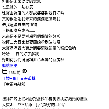
但那是未來婆婆的意思
也是她的一點心意
珠寶金飾店的人都說婆婆對我真好吶
真的很謝謝我未來的婆婆這麼疼我
送我這些貴重的禮物
不過那麼多東西......
未來是不是要考慮租個保險箱好啦
禮拜二大寶家就要開始粉刷油漆囉
大寶媽媽說大寶房間要漆我最愛的粉紅色吶
哈哈......真的好了解我
好期待我們滿滿粉紅色溫馨的新房喔
繼續閱讀
16年前
【婚♥事】又得重挑
【幸福♥結婚】
禮拜四晚上找4個好姐妹和3隻狗去挑訂結婚的禮服
大寶呢....??不給跟...我們說好的...哈哈