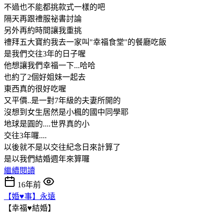
不過也不能都挑款式一樣的吧
隔天再跟禮服祕書討論
另外再約時間讓我重挑
禮拜五大寶約我去一家叫"幸福食堂"的餐廳吃飯
是我們交往3年的日子喔
他想讓我們幸福一下...哈哈
也約了2個好姐妹一起去
東西真的很好吃喔
又平價..是一對7年級的夫妻所開的
沒想到女生居然是小楓的國中同學耶
地球是圓的....世界真的小
交往3年囉....
以後就不是以交往紀念日來計算了
是以我們結婚週年來算囉
繼續閱讀
16年前
【婚♥事】永遠
【幸福♥結婚】