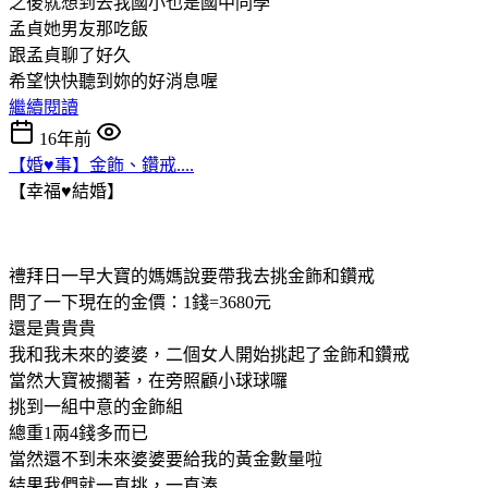
之後就想到去我國小也是國中同學
孟貞她男友那吃飯
跟孟貞聊了好久
希望快快聽到妳的好消息喔
繼續閱讀
16年前
【婚♥事】金飾、鑽戒....
【幸福♥結婚】
禮拜日一早大寶的媽媽說要帶我去挑金飾和鑽戒
問了一下現在的金價：1錢=3680元
還是貴貴貴
我和我未來的婆婆，二個女人開始挑起了金飾和鑽戒
當然大寶被擱著，在旁照顧小球球囉
挑到一組中意的金飾組
總重1兩4錢多而已
當然還不到未來婆婆要給我的黃金數量啦
結果我們就一直挑，一直湊