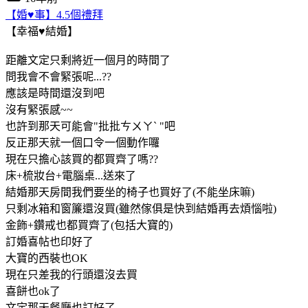
【婚♥事】4.5個禮拜
【幸福♥結婚】
距離文定只剩將近一個月的時間了
問我會不會緊張呢...??
應該是時間還沒到吧
沒有緊張感~~
也許到那天可能會"批批ㄘㄨㄚˋ "吧
反正那天就一個口令一個動作囉
現在只擔心該買的都買齊了嗎??
床+梳妝台+電腦桌...送來了
結婚那天房間我們要坐的椅子也買好了(不能坐床嘛)
只剩冰箱和窗簾還沒買(雖然傢俱是快到結婚再去煩惱啦)
金飾+鑽戒也都買齊了(包括大寶的)
訂婚喜帖也印好了
大寶的西裝也OK
現在只差我的行頭還沒去買
喜餅也ok了
文定那天餐廳也訂好了