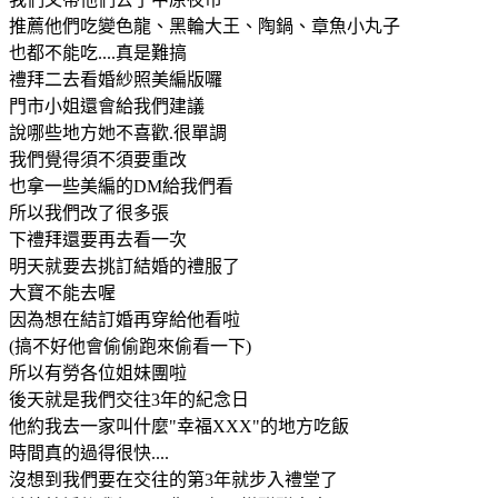
推薦他們吃變色龍、黑輪大王、陶鍋、章魚小丸子
也都不能吃....真是難搞
禮拜二去看婚紗照美編版囉
門市小姐還會給我們建議
說哪些地方她不喜歡.很單調
我們覺得須不須要重改
也拿一些美編的DM給我們看
所以我們改了很多張
下禮拜還要再去看一次
明天就要去挑訂結婚的禮服了
大寶不能去喔
因為想在結訂婚再穿給他看啦
(搞不好他會偷偷跑來偷看一下)
所以有勞各位姐妹團啦
後天就是我們交往3年的紀念日
他約我去一家叫什麼"幸福XXX"的地方吃飯
時間真的過得很快....
沒想到我們要在交往的第3年就步入禮堂了