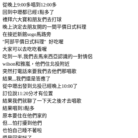
從晚上9:00多唱到12:00多
回到中壢都已經1點多了
禮拜六大寶和朋友們去打球
晚上決定去朋友開的一間平價日式料理
在接近新館sogo馬路旁
"阿部平價日式料理" 好吃喔
大家可以去吃吃看喔
吃到一半,我們去馬來西亞認識的一對情侶
wilson和雅嵐，他們住北投附近
突然打電話來要我們去他們那唱歌
結果,,,我們還是答應了
從中壢出發到北投已經晚上10:00了
訂位說11:20分才有位置
結果我們就聊了一下天之後才去唱歌
結果唱到3點多
原本要住在他們家的
但....怕打擾到他們
也怕自己睡不著啦
還是回家好了