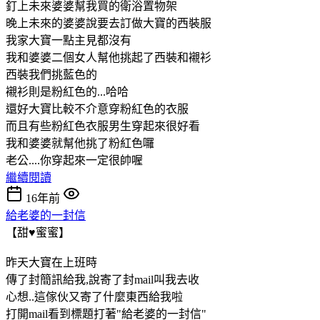
釘上未來婆婆幫我買的衛浴置物架
晚上未來的婆婆說要去訂做大寶的西裝服
我家大寶一點主見都沒有
我和婆婆二個女人幫他挑起了西裝和襯衫
西裝我們挑藍色的
襯衫則是粉紅色的...哈哈
還好大寶比較不介意穿粉紅色的衣服
而且有些粉紅色衣服男生穿起來很好看
我和婆婆就幫他挑了粉紅色囉
老公....你穿起來一定很帥喔
繼續閱讀
16年前
給老婆的一封信
【甜♥蜜蜜】
昨天大寶在上班時
傳了封簡訊給我,說寄了封mail叫我去收
心想..這傢伙又寄了什麼東西給我啦
打開mail看到標題打著"給老婆的一封信"