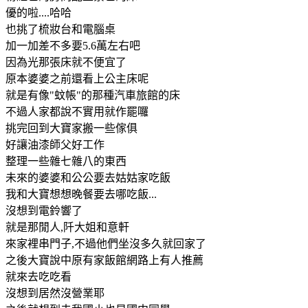
優的啦....哈哈
也挑了梳妝台和電腦桌
加一加差不多要5.6萬左右吧
因為光那張床就不便宜了
原本婆婆之前還看上公主床呢
就是有像"蚊帳"的那種汽車旅館的床
不過人家都說不實用就作罷囉
挑完回到大寶家搬一些傢俱
好讓油漆師父好工作
整理一些雜七雜八的東西
未來的婆婆和公公要去姑姑家吃飯
我和大寶想想晚餐要去哪吃飯...
沒想到電鈴響了
就是那閒人,阡大姐和意軒
來家裡串門子,不過他們坐沒多久就回家了
之後大寶說中原有家飯館網路上有人推薦
就來去吃吃看
沒想到居然沒營業耶