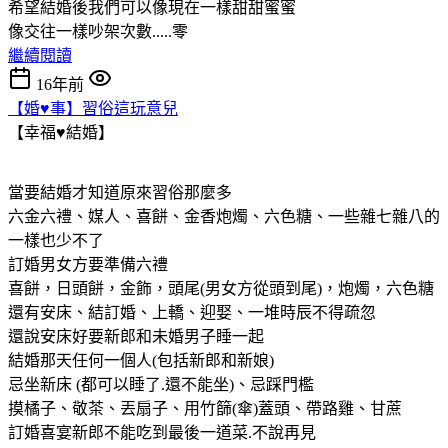
希望結婚後我們可以像現在一樣甜甜蜜蜜
像交往一樣吵架次數.....零
繼續閱讀
16年前
【婚♥事】習俗這玩意兒
【幸福♥結婚】
當要結婚才知道原來習俗那麼多
六金六禮、媒人、喜餅、金香炮燭、六色糖、一些雜七雜八的
一樣也少不了
訂婚男女方要準備六禮
喜餅，日頭餅，金飾，頭尾(男女方從頭到尾)，炮燭，六色糖
還有安床、結訂婚、上轎、迎娶、一堆時辰不得疏忽
還說安床好要新郎和未婚男子睡一起
結婚那天任何一個人(包括新郎和新娘)
忌坐新床 (都可以睡了.還不能坐)、忌踩門檻
摸橘子、敬茶、丟扇子、用竹篩(傘)蓋頭、帶路雞、甘蔗
訂婚喜宴新郎不能吃到最後一道菜.不說再見