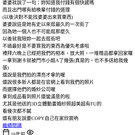
婆婆就說了一句：妳知道我付錢有個快感嗎
而且出門哪有給晚輩付錢的道理
(以後決對不能找婆婆出來買東西)
婆婆說這是她有史以來逛最久的一次街了
因為她一個人也不可能逛那麼久
以後就我陪妳一起去逛街吧
不過最好是不要買我的東西為優先考慮啦
禮拜六晚上已經把我們的相本、放大照、一堆贈品都拿回家囉
一拿到謝卡就被門市小姐A了幾張(真是的，也不多送給我幾
張)
還說是我們拍的漂亮才拿的喔
還說很多新人都是在官網上看到我們的照片
而選擇他們的婚紗公司喔
拿到成品看到照片還蠻滿意的啦
尤其是他送的3D立體動畫婚紗照超美超有FU的
看幾次都不膩
還有朋友說要COPY自己在家欣賞吶
繼續閱讀
16年前