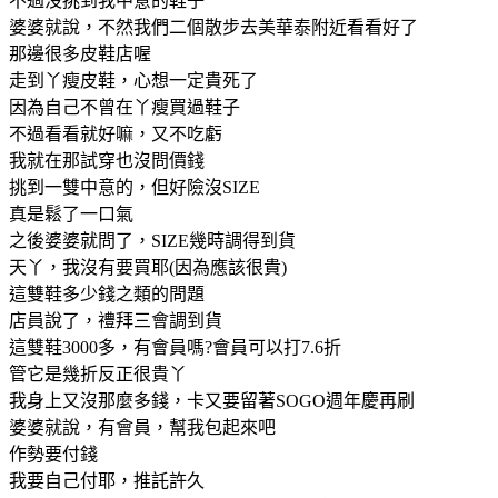
不過沒挑到我中意的鞋子
婆婆就說，不然我們二個散步去美華泰附近看看好了
那邊很多皮鞋店喔
走到丫瘦皮鞋，心想一定貴死了
因為自己不曾在丫瘦買過鞋子
不過看看就好嘛，又不吃虧
我就在那試穿也沒問價錢
挑到一雙中意的，但好險沒SIZE
真是鬆了一口氣
之後婆婆就問了，SIZE幾時調得到貨
天丫，我沒有要買耶(因為應該很貴)
這雙鞋多少錢之類的問題
店員說了，禮拜三會調到貨
這雙鞋3000多，有會員嗎?會員可以打7.6折
管它是幾折反正很貴丫
我身上又沒那麼多錢，卡又要留著SOGO週年慶再刷
婆婆就說，有會員，幫我包起來吧
作勢要付錢
我要自己付耶，推託許久