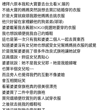
禮拜六原本我和大寶要去台北看3C展的
不過大寶的媽媽突然說想去買訂結婚穿的衣服
於是大寶就麻煩我跟他媽媽去挑衣服
他只好留在家裡顧他的狗弟弟(球球)
婆婆載著我去舊館SOGO挑選她要穿的衣服
我也想說順便挑我自己的婚鞋
這也是第一次只有我和婆婆二個人一起去買東西
知道婆婆沒有女兒她也想感受女兒幫媽媽挑衣服的感覺
於是我幫婆婆挑了很多件改良式旗袍讓她試穿
店員還說，妳這女兒真貼心
婆婆就說：她不是我女兒耶，她是我媳婦喔
也算半個女兒啦~~
而且旁人也覺得我們的互動不像婆媳
會互相開玩笑
看著婆婆穿旗袍真的很美很漂亮
婆婆買了二件中意的旗袍
買完還順便欣賞別的客人試穿衣服
之後就去挑我的婚鞋啦