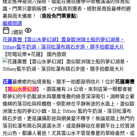
樣走進神祕洞穴探險，還能在邊玩邊學中收穫滿滿的保育知
識。門票只要銅板價、CP值高到爆表，絕對是南投最棒的避
暑與雨天備案！（
南投免門票景點
）
繼續閱讀
2週前
花蓮壽豐【雲山水夢幻湖】置身歐洲瑞士般的夢幻湖景，
Tiffany藍牛奶湖、落羽松瀑布跳石步道，隨手拍都是大片
【吃喝玩樂✭花蓮】
國內旅遊
花蓮
最療癒的仙境景點，隨手一拍都是明信片！位於
花蓮壽豐
【
雲山水夢幻湖
】，園區擁有 24 公頃，來到這第一眼都會被
那夢幻的牛奶藍湖水與層層堆疊的綠意深深吸引，湖畔聳立著
連綿的落羽松與棕櫚樹，倒影映在平靜無波的水面上，激似歐
洲瑞士般的夢幻小鎮，加上 Tiffany 藍的牛奶湖、落羽松瀑布
跳石步道，更是讓攝影迷與網美愛不釋手！無論是踏上熱門的
落羽松瀑布跳石與潺潺水流，或是靜靜站在景觀平台上欣賞湖
光山色，都讓人著迷！尤其雲山水不管是春夏的翠綠盎然，或