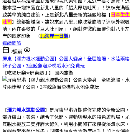
遠看還以為是哪座新落成的現代美術館，走近一看才驚覺，這
根本是一塊掉落在新北八里的「超大厚切吐司」！這棟充滿極
致美學的純白建築，正是
新北八里
最新的話題地標【
日森生生
吐司
】總部旗艦店。誰說來到八里只能吃雙胞胎？這棟外觀吸
睛、內在柔軟的「巨人吐司屋」，絕對會徹底顛覆你對八里左
岸的既定印象！（
北海岸一日遊
）
繼續閱讀
2週前
屏東【瀰力親水運動公園】公園大變身！全區遮陽、水陸兩棲
親子公園，3座鯨魚溜滑梯戲水池免費玩
【吃喝玩樂✭屏東墾丁】
國內旅遊
【
瀰力親水運動公園
】是屏東里港近期整修完成的全新公園，
鄰近旗山、美濃，結合了休閒、運動與親水的特色遊戲場，尤
其親水擺放三隻胖胖大鯨魚，利用小鵝卵石來模擬溪流水床，
景觀看起來美化許多，同時也讓水質清澈度提升！加上水深極