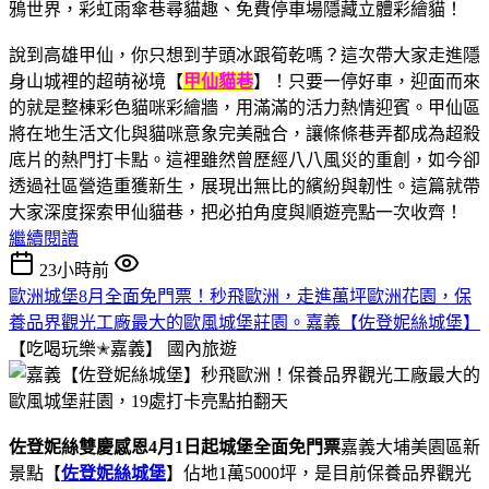
說到高雄甲仙，你只想到芋頭冰跟筍乾嗎？這次帶大家走進隱
身山城裡的超萌祕境【
甲仙貓巷
】！只要一停好車，迎面而來
的就是整棟彩色貓咪彩繪牆，用滿滿的活力熱情迎賓。甲仙區
將在地生活文化與貓咪意象完美融合，讓條條巷弄都成為超殺
底片的熱門打卡點。這裡雖然曾歷經八八風災的重創，如今卻
透過社區營造重獲新生，展現出無比的繽紛與韌性。這篇就帶
大家深度探索甲仙貓巷，把必拍角度與順遊亮點一次收齊！
繼續閱讀
23小時前
歐洲城堡8月全面免門票！秒飛歐洲，走進萬坪歐洲花園，保
養品界觀光工廠最大的歐風城堡莊園。嘉義【佐登妮絲城堡】
【吃喝玩樂✭嘉義】
國內旅遊
佐登妮絲雙慶感恩4月1日起城堡全面免門票
嘉義大埔美園區新
景點【
佐登妮絲城堡
】佔地1萬5000坪，是目前保養品界觀光