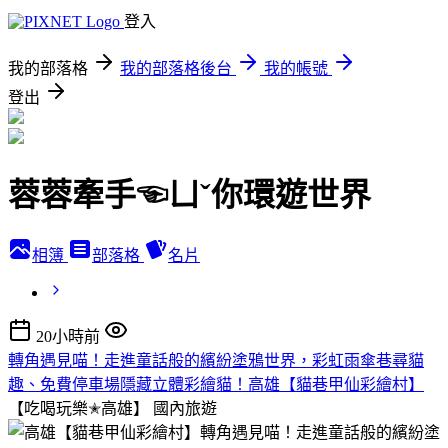
登入
我的部落格
我的部落格後台
我的帳號
登出
蓉蓉牽手☜ㄩˇ你環遊世界
相簿
部落格
名片
20小時前
轉角遇見喵！走進童話般的繽紛塗鴉世界，彩虹雨傘巷尋貓
趣、免費停車場隱藏立體彩繪貓！高雄【貓巷甲仙彩繪村】
【吃喝玩樂✭高雄】
國內旅遊