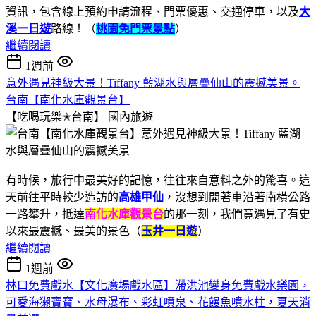
資訊，包含線上預約申請流程、門票優惠、交通停車，以及
大
溪一日遊
路線！（
桃園免門票景點
）
繼續閱讀
1週前
意外遇見神級大景！Tiffany 藍湖水與層疊仙山的震撼美景。
台南【南化水庫觀景台】
【吃喝玩樂✭台南】
國內旅遊
有時候，旅行中最美好的記憶，往往來自意料之外的驚喜。這
天前往平時較少造訪的
高雄甲仙
，沒想到開著車沿著南橫公路
一路攀升，抵達
南化水庫觀景台
的那一刻，我們竟遇見了有史
以來最震撼、最美的景色（
玉井一日遊
）
繼續閱讀
1週前
林口免費戲水【文化廣場戲水區】滯洪池變身免費戲水樂園，
可愛海獺寶寶、水母瀑布、彩虹噴泉、花饅魚噴水柱，夏天消