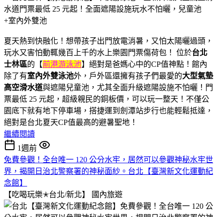
夏天熱到快融化！想帶孩子出門放電消暑，又怕太陽曬過頭，
玩水又害怕動輒幾百上千的水上樂園門票傷荷包！ 位於
台北
士林區
的【
前港游泳池
】絕對是爸媽心中的CP值神點！館內
除了有
室內外雙泳池
外，戶外區還擁有孩子們最愛的
大型氣墊
高空滑水道
與遮陽兒童池，尤其全面升級遮陽設施不怕曬！門
票最低 25 元起，超級親民的銅板價，可以玩一整天！不僅公
園底下就有地下停車場，搭捷運到劍潭站步行也能輕鬆抵達，
絕對是台北夏天CP值最高的避暑聖地！
繼續閱讀
1週前
免費參觀！全台唯一 120 公分水牢，居然可以參觀神秘水牢世
界，揭開日治北警察署的神秘面紗。台北【臺灣新文化運動紀
念館】
【吃喝玩樂✭台北/新北】
國內旅遊