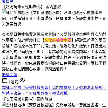
暑首選
【吃喝玩樂✭台北/新北】
國內旅遊
炎炎夏日想找免費消暑玩水景點？又要兼顧停車便利與安全戲
水環境，位於新北林口【
文化廣場戲水區
】絕對是爸媽的夏日
首選！這裡原本是下凹式滯洪池，經過活化升級後，打造出大
型陣列式地面噴泉。地面上有超萌的海獺寶寶圖案，噴水區設
置水母瀑布、彩虹噴泉、花饅魚噴水柱等，每到暑假限定開放
時，就搖身一變成為最受歡迎的林口免費親水公園，讓孩子們
穿梭在水柱間開心放電、涼爽過暑假！
繼續閱讀
1週前
雲林新地標【麥寮社教園區】免門票景點！大型泡泡水樂園！
智慧圖書館，巨大紅燈籠夜景視覺震撼
【吃喝玩樂✭雲林】
國內旅遊