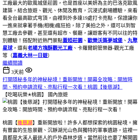
工廠最大的歐風城堡莊園，也是首座以美妍為主的巴洛克歐風
建築，結合旅遊、觀光、休閒及教育，沉浸式劇場體驗，來看
看全台最高歐式穹頂，由裡到外多達19處打卡亮點，保證讓你
一進來就拿著手機(相機)瘋狂拍，除了美拍之外，還可以到智
慧工廠去參觀，甚至還有超市、餐廳，讓遊客有不同以往的特
別體驗！搭配附近熱門景點
蓋婭莊園
、
歐樂沃築夢城堡
、
丸聚
星球
，還有
老楊方塊酥觀光工廠
、卡羅爾銅管樂器-觀光工廠
等（
嘉義大林一日遊
）
繼續閱讀
3天前
打開隱秘多年的神秘秘境！重新開放！開幕全攻略：開放時
間、預約申請流程、亮點行程一次看！桃園【後慈湖】
【吃喝玩樂✭桃園】
國內旅遊
桃園【
後慈湖
】重新開放啦！許多人都想探索的桃園秘境。擁
有豐富的生態景觀、沉靜湖光山色與獨特的軍事遺跡，這裡一
直都是大溪人最迷人的戶外森林步道。當然前往也要了解開園