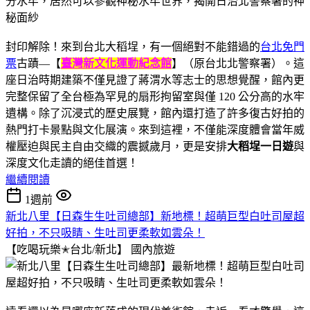
封印解除！來到台北大稻埕，有一個絕對不能錯過的
台北免門
票
古蹟—【
臺灣新文化運動紀念館
】（原台北北警察署）。這
座日治時期建築不僅見證了蔣渭水等志士的思想覺醒，館內更
完整保留了全台極為罕見的扇形拘留室與僅 120 公分高的水牢
遺構。除了沉浸式的歷史展覽，館內還打造了許多復古好拍的
熱門打卡景點與文化展演。來到這裡，不僅能深度體會當年威
權壓迫與民主自由交織的震撼歲月，更是安排
大稻埕一日遊
與
深度文化走讀的絕佳首選！
繼續閱讀
1週前
新北八里【日森生生吐司總部】新地標！超萌巨型白吐司屋超
好拍，不只吸睛、生吐司更柔軟如雲朵！
【吃喝玩樂✭台北/新北】
國內旅遊