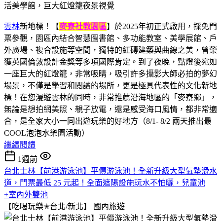
雲林
新地標！【
麥寮社教園區
】於2025年初正式啟用，採免門
票參觀，園區內結合智慧圖書館、多功能教室、美學展館、戶
外廣場、複合設施等空間，獨特的紅磚建築與曲線之美，曾榮
獲英國倫敦設計金獎等多項國際肯定。到了夜晚，點燈後宛如
一座巨大的紅燈籠，非常吸睛，吸引許多攝影大師必拍的夢幻
場景，不僅是學習和閱讀的場所，更是極具代表性的文化新地
標！在您漫遊雲林的同時，非常推薦沿海地區的「麥寮鄉」，
無論是想拍網美照、親子放電，還是感受海口風情，都非常適
合，是全家大小一同出遊玩樂的好地方（8/1- 8/2 兩天推出最
COOL泡泡水樂園活動）
繼續閱讀
1週前
台北士林【前港游泳池】平價游泳池！全新升級大型氣墊滑水
道，門票最低 25 元起！全面遮陽設施玩水不怕曬，兒童池
+室內外雙池
【吃喝玩樂✭台北/新北】
國內旅遊