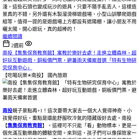
淺，這些石頭也變成玩沙的遊具，只要不隨手亂丟人，這樣造
景真的不錯，另外還有木製溜滑梯遊戲場、小型山訓攀爬遊戲
組等，值得一提的是遊戲場上方都設有遮陽棚，讓小朋友不用
曬太陽，開心遊玩，真的超棒的！
繼續閱讀
2週前
南投【集集保育教育館】寓教於樂好去處！走進立體森林，超
好玩互動遊戲，銅板價門票，避暑雨天備案首選「特有生物研
究保育中心」
【吃喝玩樂✭南投】
國內旅遊
南投
親子景點再+1！這次要帶大家去一個大人覺得神奇、小
孩覺得好玩，重點是還能舒服吹冷氣的隱藏版好去處。南投
【
集集保育教育館
】，這裡可不只能「看」動物標本，更是一
個充滿互動樂趣的體驗空間。來到這，孩子們可以像探險家一