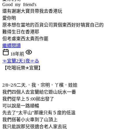
Good my friend's
還有謝謝大寶貝帶我去香港玩
愛你喲
原本想在當地的百貨公司買個東西好好犒賞自己的
難得生日在香港耶
但考慮東西太貴而作罷
繼續閱讀
18年前
☜宜蘭2天1夜☞♨
【吃喝玩樂✭宜蘭】
2/8~2/9二天.．我．宗明．丫檳．娃娃
我們四個人去宜蘭給它遊山玩水一番
我們從早上５:00就出發了
可以說是一路順暢
先去了“太平山”那邊只有５度的低溫
我們搭著小火車到了山頂上
我只能說那兒很適合老人家去玩