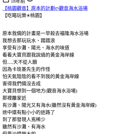
18年前
【桃園觀音】原本的計劃ღ觀音海水浴場
【吃喝玩樂✭桃園】
原本我倆的計畫是一早殺去福隆海水浴場
我想去那玩玩水、踏踏浪
享受有沙灘、陽光、海水的味道
看看大寶貝跟我說過的黃金海岸線
但.....天不從人願
因為卡玫基先生的作怪
怕天氣陰陰的看不到我的黃金海岸線
害得我們倆沒去成
大寶貝想到一個地方(觀音海水浴場)
那裡離家近
有沙灘、陽光又有海水(雖然沒有黃金海岸線)
途中還有點小小的迷路了
到了那發現人焉稀少
雖然有沙灘、有海水
但風沙還蠻大的