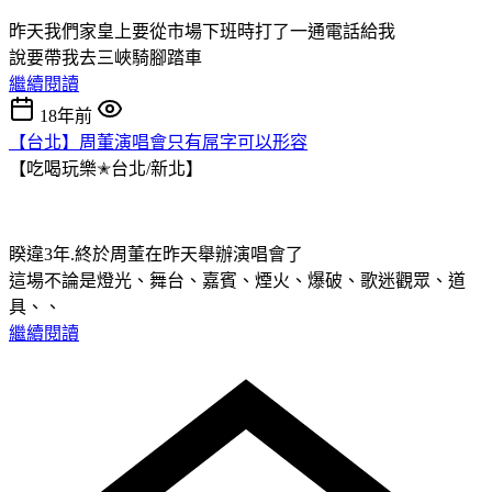
昨天我們家皇上要從市場下班時打了一通電話給我
說要帶我去三峽騎腳踏車
繼續閱讀
18年前
【台北】周董演唱會只有屌字可以形容
【吃喝玩樂✭台北/新北】
睽違3年.終於周董在昨天舉辦演唱會了
這場不論是燈光、舞台、嘉賓、煙火、爆破、歌迷觀眾、道
具、、
繼續閱讀