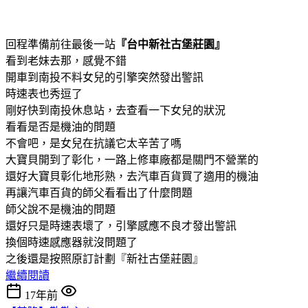
回程準備前往最後一站
『台中新社古堡莊園』
看到老妹去那，感覺不錯
開車到南投不料女兒的引擎突然發出警訊
時速表也秀逗了
剛好快到南投休息站，去查看一下女兒的狀況
看看是否是機油的問題
不會吧，是女兒在抗議它太辛苦了嗎
大寶貝開到了彰化，一路上修車廠都是關門不營業的
還好大寶貝彰化地形熟，去汽車百貨買了適用的機油
再讓汽車百貨的師父看看出了什麼問題
師父說不是機油的問題
還好只是時速表壞了，引擎感應不良才發出警訊
換個時速感應器就沒問題了
之後還是按照原訂計劃『新社古堡莊園』
繼續閱讀
17年前