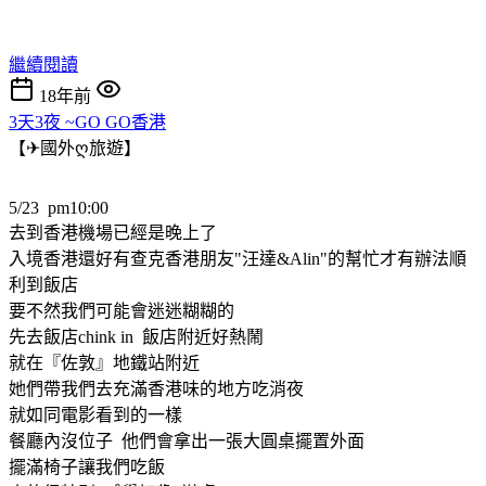
繼續閱讀
18年前
3天3夜 ~GO GO香港
【✈國外ღ旅遊】
5/23 pm10:00
去到香港機場已經是晚上了
入境香港還好有查克香港朋友"汪達&Alin"的幫忙才有辦法順
利到飯店
要不然我們可能會迷迷糊糊的
先去飯店chink in 飯店附近好熱鬧
就在『佐敦』地鐵站附近
她們帶我們去充滿香港味的地方吃消夜
就如同電影看到的一樣
餐廳內沒位子 他們會拿出一張大圓桌擺置外面
擺滿椅子讓我們吃飯