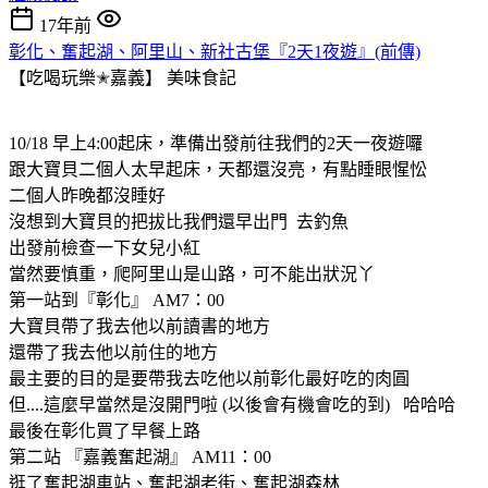
17年前
彰化、奮起湖、阿里山、新社古堡『2天1夜遊』(前傳)
【吃喝玩樂✭嘉義】
美味食記
10/18 早上4:00起床，準備出發前往我們的2天一夜遊囉
跟大寶貝二個人太早起床，天都還沒亮，有點睡眼惺忪
二個人昨晚都沒睡好
沒想到大寶貝的把拔比我們還早出門 去釣魚
出發前檢查一下女兒小紅
當然要慎重，爬阿里山是山路，可不能出狀況丫
第一站到『彰化』 AM7：00
大寶貝帶了我去他以前讀書的地方
還帶了我去他以前住的地方
最主要的目的是要帶我去吃他以前彰化最好吃的肉圓
但....這麼早當然是沒開門啦 (以後會有機會吃的到) 哈哈哈
最後在彰化買了早餐上路
第二站 『嘉義奮起湖』 AM11：00
逛了奮起湖車站、奮起湖老街、奮起湖森林