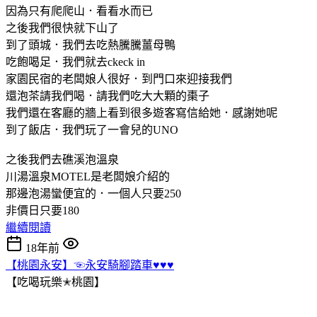
因為只有爬爬山．看看水而已
之後我們很快就下山了
到了頭城．我們去吃熱騰騰薑母鴨
吃飽喝足．我們就去ckeck in
家園民宿的老闆娘人很好．到門口來迎接我們
還泡茶請我們喝．請我們吃大大顆的棗子
我們還在客廳的牆上看到很多遊客寫信給她．感謝她呢
到了飯店．我們玩了一會兒的UNO
之後我們去礁溪泡溫泉
川湯溫泉MOTEL是老闆娘介紹的
那邊泡湯蠻便宜的．一個人只要250
非價日只要180
繼續閱讀
18年前
【桃園永安】☜永安騎腳踏車♥♥♥
【吃喝玩樂✭桃園】