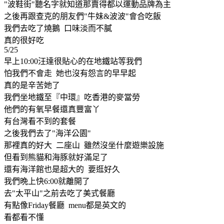
"波鞋街"聽名字就知道那賣得都以運動品牌為主
之後再跟查克的朋友們"牛妹&波波"會合吃飯
我們去吃了燒鵝 口味淡而不膩
真的很好吃
5/25
早上10:00汪達很貼心的在地鐵站等我們
怕我們不會走 她也沒有怨言的早早起
真的是辛苦她了
我們坐地鐵至『中環』吃香港的麥當勞
他們的有氧早餐還真豐富丫
有台灣看不到的套餐
之後我們去了"海洋公園"
那裡真的好大 二座山 雖然沒坐什麼遊樂設施
但看到熊貓和海豚就好滿足了
還有海洋館也是超大的 要逛好久
我們晩上快6:00就離開了
去"太平山"之前去吃了美式餐廳
有點像Friday餐廳 menu都是英文的
看都看不懂