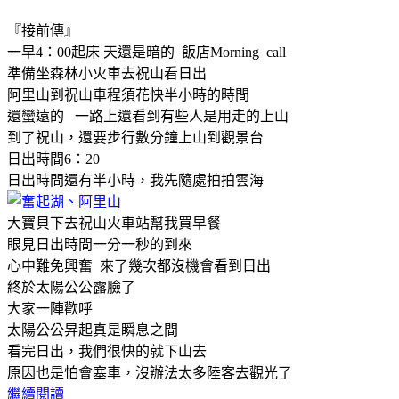
『接前傳』
一早4：00起床 天還是暗的 飯店Morning call
準備坐森林小火車去祝山看日出
阿里山到祝山車程須花快半小時的時間
還蠻遠的 一路上還看到有些人是用走的上山
到了祝山，還要步行數分鐘上山到觀景台
日出時間6：20
日出時間還有半小時，我先隨處拍拍雲海
大寶貝下去祝山火車站幫我買早餐
眼見日出時間一分一秒的到來
心中難免興奮 來了幾次都沒機會看到日出
終於太陽公公露臉了
大家一陣歡呼
太陽公公昇起真是瞬息之間
看完日出，我們很快的就下山去
原因也是怕會塞車，沒辦法太多陸客去觀光了
繼續閱讀