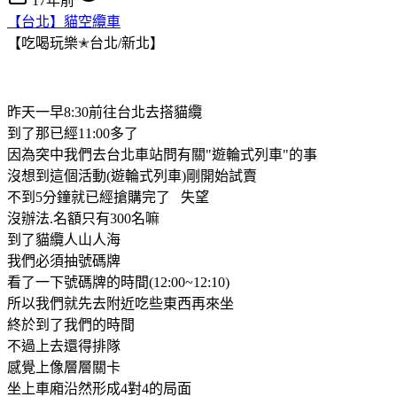
17年前
【台北】貓空纜車
【吃喝玩樂✭台北/新北】
昨天一早8:30前往台北去搭貓纜
到了那已經11:00多了
因為突中我們去台北車站問有關"遊輪式列車"的事
沒想到這個活動(遊輪式列車)剛開始試賣
不到5分鐘就已經搶購完了 失望
沒辦法.名額只有300名嘛
到了貓纜人山人海
我們必須抽號碼牌
看了一下號碼牌的時間(12:00~12:10)
所以我們就先去附近吃些東西再來坐
終於到了我們的時間
不過上去還得排隊
感覺上像層層關卡
坐上車廂沿然形成4對4的局面