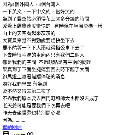
因為4個外國人，4個台灣人
一下英文，一下中文的，蠻好笑的
坐到了貓空站必須得花上30多分鐘的時間
感覺上貓纜速度蠻快的 有時像在坐溜滑梯一樣
山上的天空看起來灰灰的
大寶貝察覺不對勁說要趕快坐下去
要不然等一下下大雨就得搭公車下去了
下去時很幸運的車廂內只有我們二個人
都是我們的空間 不過缺點是有平衡的問題
果真到了下面坐捷運要回去時下起了大雨
跑馬燈上寫著貓纜停駛的消息
還好我們早去 有坐到
要不然又得去第三次了
不過我們原本要去西門町和師大也都沒去成了
老天爺可能是要我們下次再去吧
昨天去坐貓纜也特別開心喔
因為...........
繼續閱讀