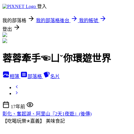
登入
我的部落格
我的部落格後台
我的帳號
登出
蓉蓉牽手☜ㄩˇ你環遊世界
相簿
部落格
名片
17年前
彰化、奮起湖、阿里山『2天1夜遊』(後傳)
【吃喝玩樂✭嘉義】
美味食記