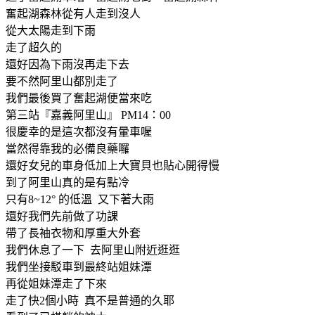
奮起湖森林從有人走到沒人
從大太陽走到下雨
走了超久的
還好因為下雨沒再走下去
要不然阿里山都別走了
我們最後買了奮起湖便當來吃
第三站『嘉義阿里山』 PM14：00
很慶幸的是這次都沒有暈車喔
當然得靠我的必備良藥囉
還好女兒的車身低加上大寶貝也貼心開得慢
到了阿里山真的是有點冷
只有8~12° 的低溫 又下著大雨
還好我們先前做了功課
帶了長袖衣物和厚重大外套
我們休息了一下 去阿里山附近逛逛
我們坐接駁車到最終站姐妹潭
再從姐妹潭走了下來
走了快2個小時 真不是普通的久耶