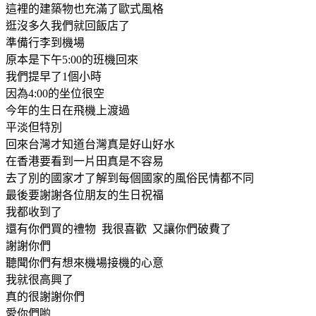
這裡的建築物也充滿了歐式風格
逛沒多久我們就回飯店了
準備行李到機場
原本是下午5:00的班機回來
我們提早了1個小時
因為4:00的坐位很空
今年的生日在飛機上渡過
平淡但特別
回來台灣才知道台灣真是好山好水
在香港要看到一片田真是不容易
去了別的國家才了解到每個國家的風俗民情都不同
最後要謝謝各位朋友的生日祝福
我都收到了
還有你們買的禮物 我很喜歡 又讓你們破費了
謝謝你們
聽聞你們有想來機場接機的心意
我就很高興了
真的很謝謝你們
愛你們喲