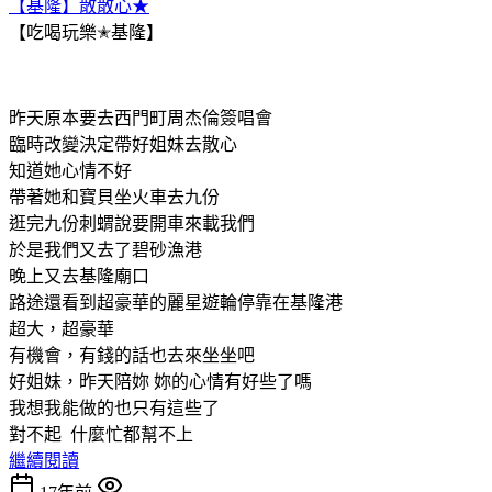
【基隆】散散心★
【吃喝玩樂✭基隆】
昨天原本要去西門町周杰倫簽唱會
臨時改變決定帶好姐妹去散心
知道她心情不好
帶著她和寶貝坐火車去九份
逛完九份刺蝟說要開車來載我們
於是我們又去了碧砂漁港
晚上又去基隆廟口
路途還看到超豪華的麗星遊輪停靠在基隆港
超大，超豪華
有機會，有錢的話也去來坐坐吧
好姐妹，昨天陪妳 妳的心情有好些了嗎
我想我能做的也只有這些了
對不起 什麼忙都幫不上
繼續閱讀