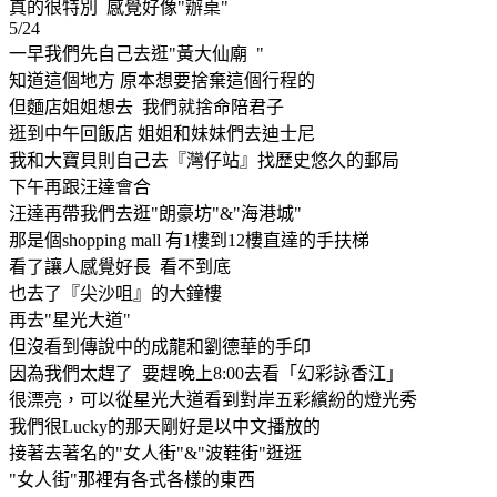
真的很特別 感覺好像"辦桌"
5/24
一早我們先自己去逛"黃大仙廟 "
知道這個地方 原本想要捨棄這個行程的
但麵店姐姐想去 我們就捨命陪君子
逛到中午回飯店 姐姐和妹妹們去迪士尼
我和大寶貝則自己去『灣仔站』找歷史悠久的郵局
下午再跟汪達會合
汪達再帶我們去逛"朗豪坊"&"海港城"
那是個shopping mall 有1樓到12樓直達的手扶梯
看了讓人感覺好長 看不到底
也去了『尖沙咀』的大鐘樓
再去"星光大道"
但沒看到傳說中的成龍和劉德華的手印
因為我們太趕了 要趕晚上8:00去看「幻彩詠香江」
很漂亮，可以從星光大道看到對岸五彩繽紛的燈光秀
我們很Lucky的那天剛好是以中文播放的
接著去著名的"女人街"&"波鞋街"逛逛
"女人街"那裡有各式各樣的東西