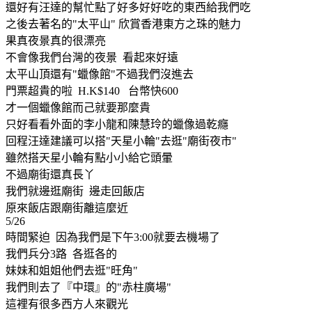
還好有汪達的幫忙點了好多好好吃的東西給我們吃
之後去著名的"太平山" 欣賞香港東方之珠的魅力
果真夜景真的很漂亮
不會像我們台灣的夜景 看起來好遠
太平山頂還有"蠟像館"不過我們沒進去
門票超貴的啦 H.K$140 台幣快600
才一個蠟像館而己就要那麼貴
只好看看外面的李小龍和陳慧玲的蠟像過乾癮
回程汪達建議可以搭"天星小輪"去逛"廟街夜市"
雖然搭天星小輪有點小小給它頭暈
不過廟街還真長丫
我們就邊逛廟街 邊走回飯店
原來飯店跟廟街離這麼近
5/26
時間緊迫 因為我們是下午3:00就要去機場了
我們兵分3路 各逛各的
妹妹和姐姐他們去逛"旺角"
我們則去了『中環』的"赤柱廣場"
這裡有很多西方人來觀光