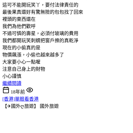
這可不能開玩笑丫，要付法律責任的
最後果真還好有驚無險的包包找了回來
裡頭的東西還在
我們為他們歡呼
不過可憐的壽星，必須付玻璃的費用
我們都開玩笑刺蝟把窗戶擦的真乾淨
現在的小偷真的是
物價飆漲，小偷也越來越多了
大家要小心一點喔
注意自己身上的財物
小心謹慎
繼續閱讀
18年前
[香港]單眼看香港
【✈國外ღ旅遊】
國外旅遊