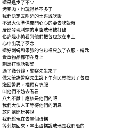
還是進步了不少
烤完肉，也玩得差不多了
我們決定去附近的土雞城吃飯
不過大伙準備開開心心的要去吃飯時
居然發現刺蝟的車窗玻璃被打破
也許是小偷看到他們把包包放在車上
心中出現了歹念
還好刺蝟和果強的包包裡只放了衣服、鑰匙
貴重物品都帶在身上
刺蝟打電話報警
過了幾分鐘，警察先生來了
做完筆錄警察先生說下午有民眾撿到了包包
送回警局，裡頭有衣服
叫他們不妨去看看
八九不離十應該是他們的吧
我們大伙人正等待他們的消息
苡阡還開玩笑說
我們趁現在去買個蛋糕
等刺蝟回來，拿出蛋糕說玻璃是我們砸的