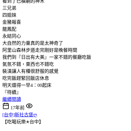
看到了已橫躺的神木
三兄弟
四姐妹
金豬報喜
龍鳳配
永結同心
大自然的力量真的是太神奇了
阿里山森林步道走完剛好是晚餐時間
我們到『日出有大美』一家不錯的餐廳吃飯
氣氛不錯，東西也不錯吃
裝潢讓人有種很舒服的感覺
吃完飯趕緊回飯店休息
明天還得一早4：00起床
『待續』
繼續閱讀
17年前
[台中]新社古堡ღ
【吃喝玩樂✭台中】