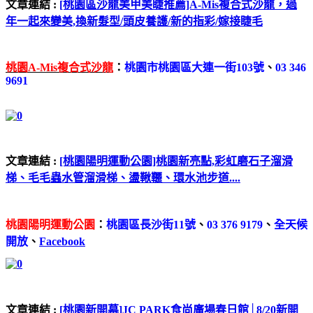
文章連結 :
[桃園區沙龍美甲美睫推薦]A-Mis複合式沙龍，過
年一起來變美,換新髮型/頭皮養護/新的指彩/嫁接睫毛
桃園A-Mis複合式沙龍
：
桃園市桃園區大連一街103號
、
03 346
9691
文章連結 :
[桃園陽明運動公園]桃園新亮點,彩虹磨石子溜滑
梯、毛毛蟲水管溜滑梯、盪鞦韆、環水池步道....
桃園陽明運動公園
：
桃園區長沙街11號
、
03 376 9179
、
全天候
開放
、
Facebook
文章連結 :
[桃園新開幕]JC PARK食尚廣場春日館│8/20新開