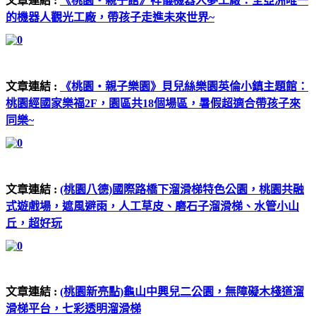
文章連結 :
《桃園‧親子館》祥儀機器人夢工廠：全亞洲唯一
的機器人觀光工廠‎，帶孩子走進未來世界~
文章連結 :
《桃園‧親子樂園》貝兒絲樂園英倫小鎮主題館：
桃園經國家樂福2F，園區共18個場區，暑假超適合帶孩子來
同樂~
文章連結 :
(桃園八德)國際路橋下溜滑梯特色公園，桃園共融
式遊戲場，遮風避雨，人工草皮、磨石子溜滑梯、水管小山
丘，超好玩
文章連結 :
(桃園新亮點)龜山中興兒二公園，無障礙木棧道溜
滑梯平台，七彩透明溜滑梯