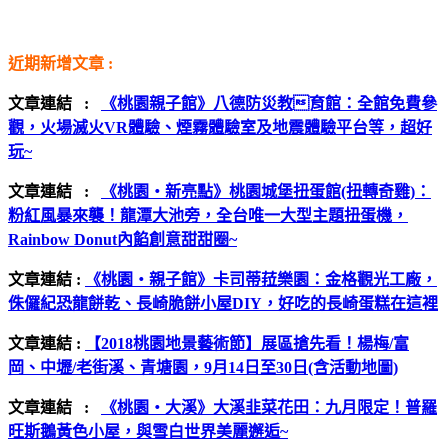
近期新增文章 :
文章連結 :
《桃園親子館》八德防災教育館：全館免費參
觀，火場滅火VR體驗、煙霧體驗室及地震體驗平台等，超好
玩~
文章連結 :
《桃園‧新亮點》桃園城堡扭蛋館(扭轉奇雞)：
粉紅風暴來襲！龍潭大池旁，全台唯一大型主題扭蛋機，
Rainbow Donut內餡創意甜甜圈~
文章連結 :
《桃園‧親子館》卡司蒂菈樂園：金格觀光工廠，
侏儸紀恐龍餅乾、長崎脆餅小屋DIY，好吃的長崎蛋糕在這裡
文章連結 :
【2018桃園地景藝術節】展區搶先看！楊梅/富
岡、中壢/老街溪、青塘園，9月14日至30日(含活動地圖)
文章連結 :
《桃園‧大溪》大溪韭菜花田：九月限定！普羅
旺斯鵝黃色小屋，與雪白世界美麗邂逅~