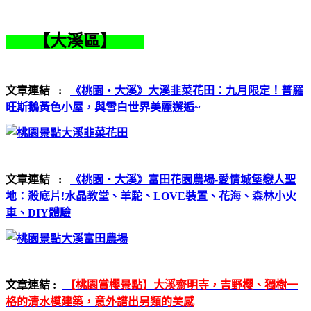
【大溪區】
文章連結 :
《桃園‧大溪》大溪韭菜花田：九月限定！普羅
旺斯鵝黃色小屋，與雪白世界美麗邂逅~
文章連結 :
《桃園‧大溪》富田花園農場-愛情城堡戀人聖
地：殺底片!水晶教堂、羊駝、LOVE裝置、花海、森林小火
車、DIY體驗
文章連結 :
【桃園賞櫻景點】大溪齋明寺，吉野櫻、獨樹一
格的清水模建築，意外譜出另類的美感