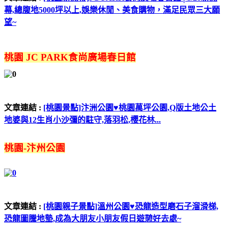
幕,總腹地5000坪以上,娛樂休閒、美食購物，滿足民眾三大願
望~
桃園 JC PARK食尚廣場春日館
文章連結 :
[桃園景點]汴洲公園♥桃園萬坪公園,Q版土地公土
地婆與12生肖小沙彌的駐守,落羽松,櫻花林...
桃園-汴州公園
文章連結 :
[桃園親子景點]溫州公園♥恐龍造型磨石子溜滑梯,
恐龍圖騰地墊,成為大朋友小朋友假日遊憩好去處~