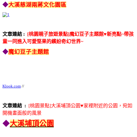
◆
大溪慈湖兩蔣文化園區
文章連結 :
[桃園親子旅遊景點]魔幻豆子主題館♥新亮點~帶孩
童一同進入可愛堅果的繽紛奇幻世界~
◆
魔幻豆子主題館
Klook.com
//
文章連結 :
[桃園景點]大溪埔頂公園♥家裡附近的公園，宛如
開機畫面般的風景
◆
大溪埔頂公園