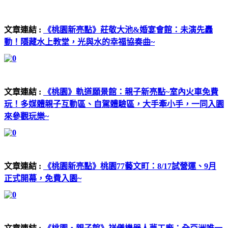
文章連結 :
《桃園新亮點》莊敬大池&婚宴會館：未演先轟
動！隱藏水上教堂，光與水的幸福協奏曲~
文章連結 :
《桃園》軌道願景館：親子新亮點~室內火車免費
玩！多媒體親子互動區、自駕體驗區，大手牽小手，一同入園
來參觀玩樂~
文章連結 :
《桃園新亮點》桃園77藝文町：8/17試營運、9月
正式開幕，免費入園~