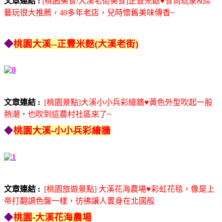
文章連結 :
[桃園美食/大溪老街美食]正豐米麩♥食尚玩家&綜
藝玩很大推薦，40多年老店，兒時懷舊美味傳香~
◆
桃園大溪--正豐米麩(大溪老街)
文章連結 :
[桃園景點]大溪小小兵彩繪牆♥黃色外型吹起一股
熱潮，也吹到這農村社區來了~
◆
桃園大溪-小小兵彩繪牆
文章連結 :
[桃園旅遊景點] 大溪花海農場♥彩虹花毯，像是上
帝打翻調色盤一樣，彷彿讓人置身在北國般
◆
桃園-大溪花海農場