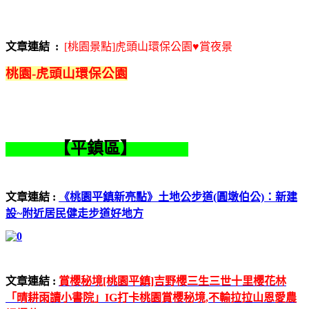
文章連結 :
[桃園景點]虎頭山環保公園♥賞夜景
桃園-虎頭山環保公園
【平鎮區】
文章連結 :
《桃園平鎮新亮點》土地公步道(圓墩伯公)：新建
設~附近居民健走步道好地方
文章連結 :
賞櫻秘境[桃園平鎮]吉野櫻三生三世十里櫻花林
「晴耕雨讀小書院」IG打卡桃園賞櫻秘境,不輸拉拉山恩愛農