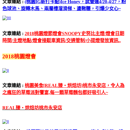
文章連結 :
(桃園IG新打卡點)Ice Honey，試營運4/20-4/27，粉
色球池、旋轉木馬、兩層樓溜滑梯、盪鞦韆，引爆少女心~
文章連結 :
2018桃園燈節燈會SNOOPY史努比主燈/燈會日期
時間/主燈地點/燈會接駁車資訊/交通管制/小提燈發放資訊..
2018桃園燈會
文章連結 :
桃園美食[REAL臻‧烘焙坊]桃市永安店，令人為
之瘋狂的草莓派對饗宴,每一顆草莓麵包都好吸引人~
REAL臻‧烘焙坊桃市永安店