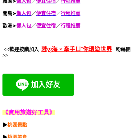
韓國
➤
懶人包
／
便宜住宿
／
行程推薦
關島
➤
懶人包
／
便宜住宿
／
行程推薦
歐洲
➤
懶人包
／
便宜住宿
／
行程推薦
蓉ღ海。牽手ㄩˇ你環遊世界
<<歡迎按讚加入
粉絲團
>>
《實用
旅遊好
工具》
▶
桃園景點
▶
桃園美食