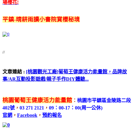
場櫻花!
平鎮-晴耕雨讀小書院賞櫻秘境
//
文章連結 :
[桃園觀光工廠]葡萄王健康活力能量館，品牌故
事/AR互動投影遊戲/親子手作DIY體驗...
桃園葡萄王健康活力能量館
：
桃園市平鎮區金陵路二段
402號
，
03 271 2121
，
09：00-17：00(周一公休)
官網
，
Facebook
，
預約報名