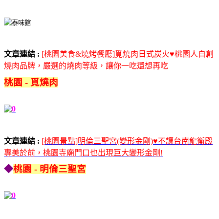
文章連結 :
[桃園美食&燒烤餐廳]覓燒肉日式炭火♥桃園人自創
燒肉品牌，嚴選的燒肉等級，讓你一吃還想再吃
桃園 - 覓燒肉
文章連結 :
[桃園景點]明倫三聖宮(變形金剛)♥不讓台南龍衡殿
專美於前，桃園寺廟門口也出現巨大變形金剛!
◆
桃園 - 明倫三聖宮