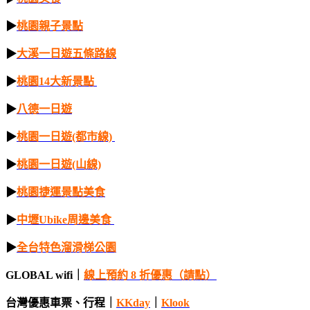
▶
桃園親子景點
▶
大溪一日遊五條路線
▶
桃園14大新景點
▶
八德一日遊
▶
桃園一日遊(都市線)
▶
桃園一日遊(山線)
▶
桃園捷運景點美食
▶
中壢Ubike周邊美食
▶
全台特色溜滑梯公園
GLOBAL wifi｜
線上預約 8 折優惠（請點）
台灣優惠車票、行程｜
KKday
｜
Klook