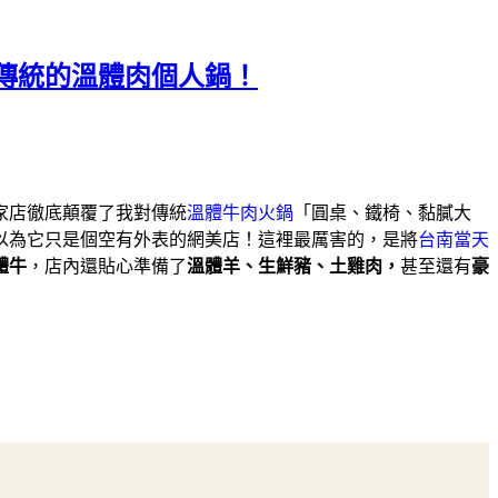
傳統的溫體肉個人鍋！
家店徹底顛覆了我對傳統
溫體牛肉火鍋
「圓桌、鐵椅、黏膩大
以為它只是個空有外表的網美店！這裡最厲害的，是將
台南當天
體牛
，店內還貼心準備了
溫體羊、生鮮豬、土雞肉，
甚至還有
豪