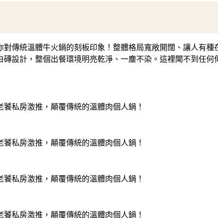
你對傳統溫體牛火鍋的刻板印象！整體格局寬敞開闊、讓人有種
白磚設計，整個出餐環境明亮乾淨、一塵不染。這裡聞不到任何