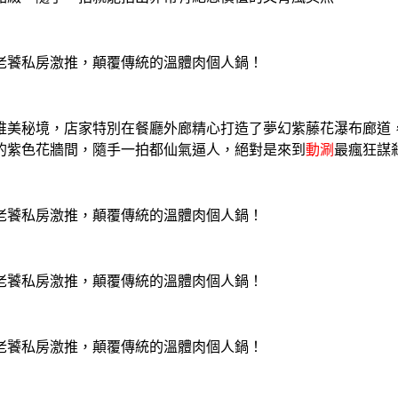
唯美秘境，店家特別在餐廳外廊精心打造了夢幻紫藤花瀑布廊道
的紫色花牆間，隨手一拍都仙氣逼人，絕對是來到
動涮
最瘋狂謀