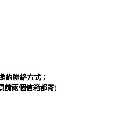
邀約聯絡方式：
信件，煩請兩個信箱都寄)