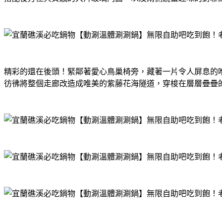
精彩的還在後頭！緊鄰著愛心鳥巢椅旁，藏著一片令人屏息的
彷彿將整個走廊改造成唯美的紫藤花海隧道，穿梭在層層疊疊