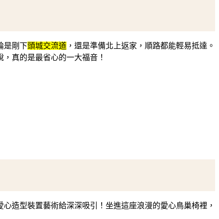
論是剛下
頭城交流道
，還是準備北上返家，順路都能輕易抵達。
說，真的是最省心的一大福音！
愛心造型裝置藝術給深深吸引！坐進這座浪漫的愛心鳥巢椅裡，