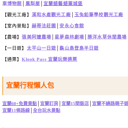
車博物館
│
鳳梨屋
│
宜蘭蜡藝蜡筆城堡
【觀光工廠】
溪和水產觀光工廠
│
玉兔鉛筆學校觀光工廠
【室內景點】
赫蒂法莊園
│
安永心食館
【農場】
張美阿嬤農場
│
星夢森林劇場
│
勝洋水草休閒農場
【一日遊】
太平山一日遊
│
龜山島登島半日遊
【通票】
Klook Pass 宜蘭玩樂通票
宜蘭行程懶人包
宜蘭60+免費景點
│
宜蘭訂房
│
宜蘭15間飯店
│
宜蘭不繞路親子
宜蘭11條路線
│
全台玩水景點