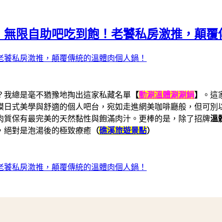
】無限自助吧吃到飽！老饕私房激推，顛覆
？我總是毫不猶豫地掏出這家私藏名單
【
動涮溫體涮涮鍋
】
。這
模日式美學與舒適的個人吧台，宛如走進網美咖啡廳般，但可別
肉質保有最完美的天然黏性與飽滿肉汁。更棒的是，除了招牌
溫
，絕對是泡湯後的極致療癒
（
礁溪旅遊景點
）