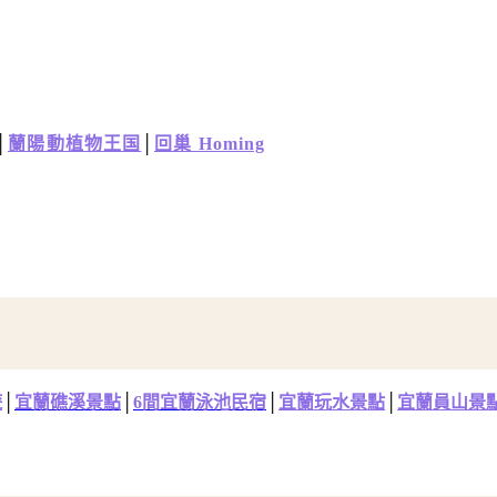
│
蘭陽動植物王国
│
回巢 Homing
遊
│
宜蘭礁溪景點
│
6間宜蘭泳池民宿
│
宜蘭玩水景點
│
宜蘭員山景