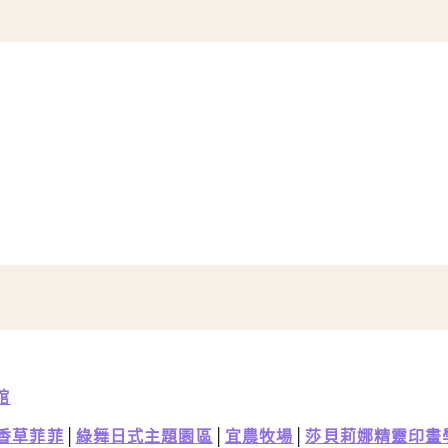
館
香草菲菲
│
綠舞日式主題園區
│
宜農牧場
│
莎貝莉娜精靈印畫