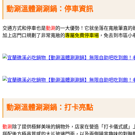
動涮溫體涮涮鍋：停車資訊
交通方式和停車也是
動涮
的一大優勢！它就坐落在寬敞筆直的
加上店門口規劃了非常寬敞的
專屬免費停車場
，免去到市區小
動涮溫體涮涮鍋：打卡亮點
動涮
除了提供極鮮美味的鍋物外，店家在營造「打卡儀式感」
搭配後方極具質感的大片玻璃門面，以及兩側饒富趣味的對聯