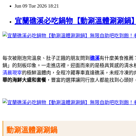
Jun
09
Tue
2026
18:21
宜蘭礁溪必吃鍋物【動涮溫體涮涮鍋
每次被剛泡完溫泉、肚子正餓的朋友問到
礁溪
有什麼美食推薦
鍋」的刻板印象。一走進店裡，迎面而來的是極具質感的清水
清晨現宰
的極鮮溫體肉，全程冷藏專車直達礁溪，未經冷凍的
華的海鮮大盛和套餐
，豐富的選擇讓同行旅人都能找到心頭好
動涮溫體涮涮鍋