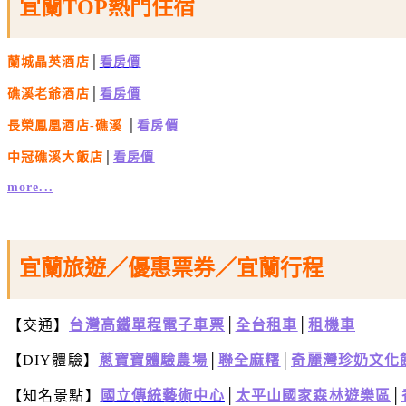
宜蘭TOP熱門住宿
蘭城晶英酒店
│
看房價
礁溪老爺酒店
│
看房價
長榮鳳凰酒店-礁溪
│
看房價
中冠礁溪大飯店
│
看房價
more...
宜蘭旅遊／優惠票券／宜蘭行程
【交通】
台灣高鐵單程電子車票
│
全台租車
│
租機車
【DIY體驗】
蔥寶寶體驗農場
│
聯全麻糬
│
奇麗灣珍奶文化
【知名景點】
國立傳統藝術中心
│
太平山國家森林遊樂區
│