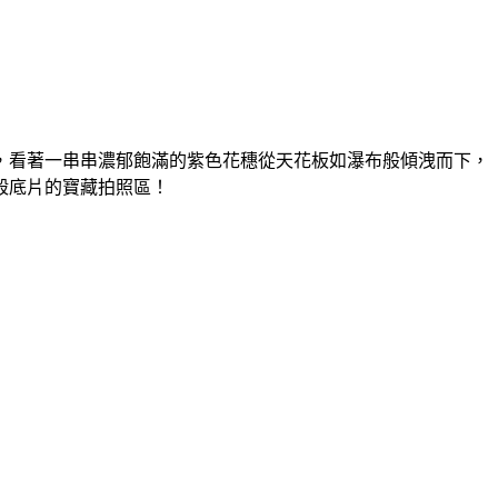
，看著一串串濃郁飽滿的紫色花穗從天花板如瀑布般傾洩而下，
殺底片的寶藏拍照區！