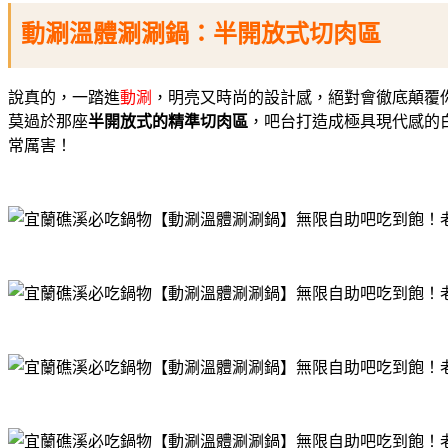
動涮溫體涮涮鍋：半開放式切肉區
說真的，一踏進
動涮
，明亮又時尚的設計感，絕對會徹底顛覆
莫過於那座
半開放式的精準切肉區
，吧台打造成極具現代感的
常厲害！