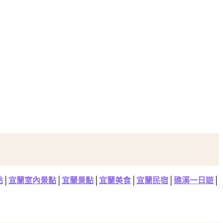
點
│
宜蘭室內景點
│
宜蘭景點
│
宜蘭美食
│
宜蘭民宿
│
礁溪一日遊
│