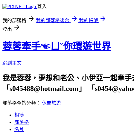
登入
我的部落格
我的部落格後台
我的帳號
登出
蓉蓉牽手☜ㄩˇ你環遊世界
跳到主文
我是蓉蓉，夢想和老公、小伊亞一起牽手
「s045488@hotmail.com」 「s04
部落格全站分類：
休閒旅遊
相簿
部落格
名片