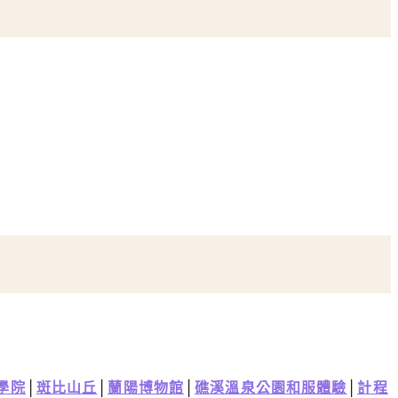
學院
│
斑比山丘
│
蘭陽博物館
│
礁溪溫泉公園和服體驗
│
計程