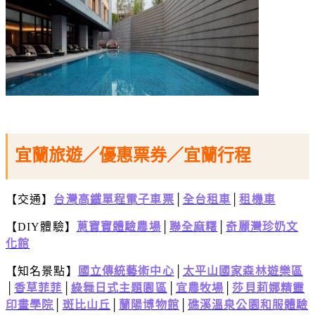
宜蘭旅遊／優惠票券／宜蘭行程
【交通】
台灣高鐵單程電子車票
│
全台租車
│
租機車
【DIY體驗】
蔥寶寶體驗農場
│
聯全麻糬
│
奇麗灣珍奶文
化館
【知名景點】
國立傳統藝術中心
│
太平山國家森林遊樂區
│
香草菲菲
│
綠舞日式主題園區
│
宜農牧場
│
莎貝莉娜精靈
印畫學院
│
斑比山丘
│
蘭陽博物館
│
礁溪溫泉公園和服體驗