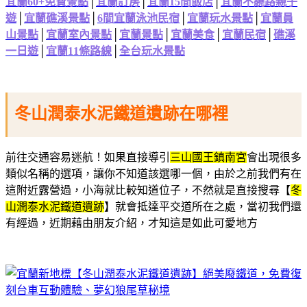
宜蘭60+免費景點
│
宜蘭訂房
│
宜蘭15間飯店
│
宜蘭不繞路親子
遊
│
宜蘭礁溪景點
│
6間宜蘭泳池民宿
│
宜蘭玩水景點
│
宜蘭員
山景點
│
宜蘭室內景點
│
宜蘭景點
│
宜蘭美食
│
宜蘭民宿
│
礁溪
一日遊
│
宜蘭11條路線
│
全台玩水景點
冬山潤泰水泥鐵道遺跡在哪裡
前往交通容易迷航！如果直接導引
三山國王鎮南宮
會出現很多
類似名稱的選項，讓你不知道該選哪一個，由於之前我們有在
這附近露營過，小海就比較知道位子，不然就是直接搜尋【
冬
山潤泰水泥鐵道遺跡
】就會抵達平交道所在之處，當初我們還
有經過，近期藉由朋友介紹，才知這是如此可愛地方