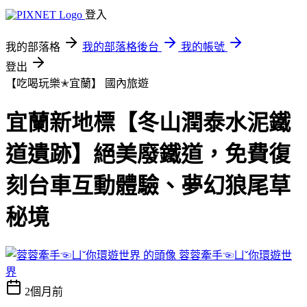
登入
我的部落格
我的部落格後台
我的帳號
登出
【吃喝玩樂✭宜蘭】
國內旅遊
宜蘭新地標【冬山潤泰水泥鐵
道遺跡】絕美廢鐵道，免費復
刻台車互動體驗、夢幻狼尾草
秘境
蓉蓉牽手☜ㄩˇ你環遊世
界
2個月前