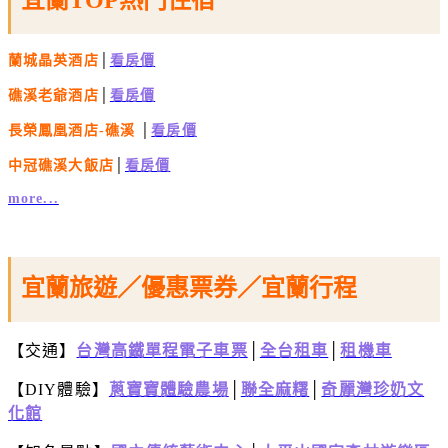
蘭城晶英酒店
│
看房價
礁溪老爺酒店
│
看房價
長榮鳳凰酒店-礁溪
│
看房價
中冠礁溪大飯店
│
看房價
more...
宜蘭旅遊／優惠票券／宜蘭行程
【交通】
台灣高鐵單程電子車票
│
全台租車
│
租機車
【DIY體驗】
蔥寶寶體驗農場
│
聯全麻糬
│
奇麗灣珍奶文
化館