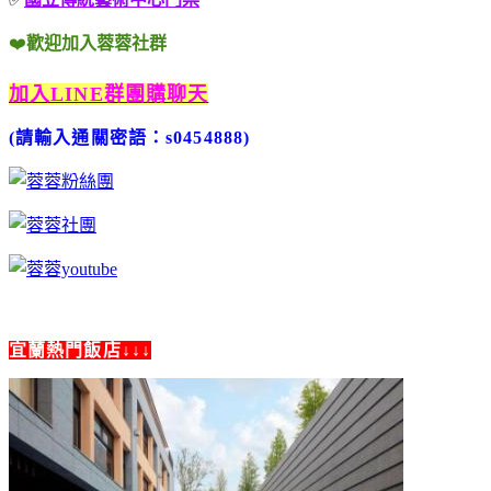
❤️
歡迎加入蓉蓉社群
加入LINE群團購聊天
(請輸入通關密語：s0454888)
宜蘭熱門飯店↓↓↓