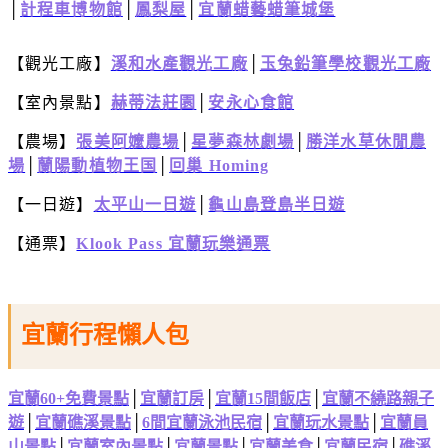
│
計程車博物館
│
鳳梨屋
│
宜蘭蜡藝蜡筆城堡
【觀光工廠】
溪和水產觀光工廠
│
玉兔鉛筆學校觀光工廠
【室內景點】
赫蒂法莊園
│
安永心食館
【農場】
張美阿嬤農場
│
星夢森林劇場
│
勝洋水草休閒農
場
│
蘭陽動植物王国
│
回巢 Homing
【一日遊】
太平山一日遊
│
龜山島登島半日遊
【通票】
Klook Pass 宜蘭玩樂通票
宜蘭行程懶人包
宜蘭60+免費景點
│
宜蘭訂房
│
宜蘭15間飯店
│
宜蘭不繞路親子
遊
│
宜蘭礁溪景點
│
6間宜蘭泳池民宿
│
宜蘭玩水景點
│
宜蘭員
山景點
│
宜蘭室內景點
│
宜蘭景點
│
宜蘭美食
│
宜蘭民宿
│
礁溪