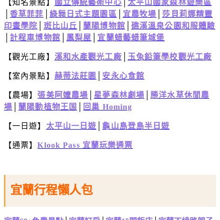
【知名景點】
國立傳統藝術中心
│
太平山國家森林遊樂區
│
香草菲菲
│
綠舞日式主題園區
│
宜農牧場
│
莎貝莉娜精靈
印畫學院
│
斑比山丘
│
蘭陽博物館
│
礁溪溫泉公園和服體驗
│
計程車博物館
│
鳳梨屋
│
宜蘭蜡藝蜡筆城堡
【觀光工廠】
溪和水產觀光工廠
│
玉兔鉛筆學校觀光工廠
【室內景點】
赫蒂法莊園
│
安永心食館
【農場】
張美阿嬤農場
│
星夢森林劇場
│
勝洋水草休閒農
場
│
蘭陽動植物王国
│
回巢 Homing
【一日遊】
太平山一日遊
│
龜山島登島半日遊
【通票】
Klook Pass 宜蘭玩樂通票
宜蘭行程懶人包