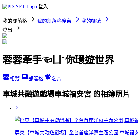
登入
我的部落格
我的部落格後台
我的帳號
登出
蓉蓉牽手☜ㄩˇ你環遊世界
相簿
部落格
名片
車城共融遊戲場車城福安宮 的相簿照片
屏東【車城共融遊戲場】全台首座洋蔥主題公園,車城福安