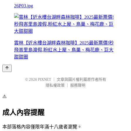
26P03.jpg
雲林【近水樓台湖畔森林咖啡】2025最新票價!秒
飛峇里島渡假,粉紅水上屋、鳥巢、梅花鹿、巨大
甜甜圈
© 2026
PIXNET
｜
文章與圖片權利屬原作者所有
隱私權政策
｜
服務聲明
⚠️
成人內容提醒
本部落格內容僅限年滿十八歲者瀏覽。