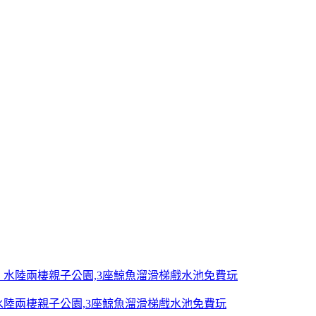
陸兩棲親子公園,3座鯨魚溜滑梯戲水池免費玩