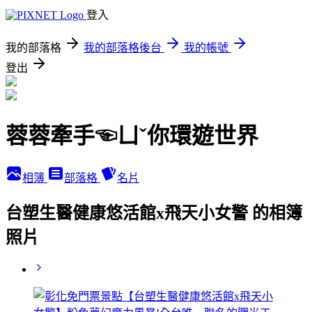
登入
我的部落格
我的部落格後台
我的帳號
登出
蓉蓉牽手☜ㄩˇ你環遊世界
相簿
部落格
名片
台塑生醫健康悠活館x飛天小女警 的相簿
照片