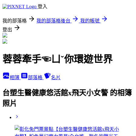
登入
我的部落格
我的部落格後台
我的帳號
登出
蓉蓉牽手☜ㄩˇ你環遊世界
相簿
部落格
名片
台塑生醫健康悠活館x飛天小女警 的相簿
照片