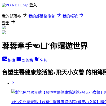
登入
我的部落格
我的部落格後台
我的帳號
登出
蓉蓉牽手☜ㄩˇ你環遊世界
相簿
部落格
名片
台塑生醫健康悠活館x飛天小女警 的相簿
彰化免門票景點【台塑生醫健康悠活館x飛天小女警】粉