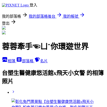
登入
我的部落格
我的部落格後台
我的帳號
登出
蓉蓉牽手☜ㄩˇ你環遊世界
相簿
部落格
名片
台塑生醫健康悠活館x飛天小女警 的相簿
照片