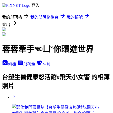
登入
我的部落格
我的部落格後台
我的帳號
登出
蓉蓉牽手☜ㄩˇ你環遊世界
相簿
部落格
名片
台塑生醫健康悠活館x飛天小女警 的相簿
照片