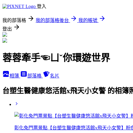
登入
我的部落格
我的部落格後台
我的帳號
登出
蓉蓉牽手☜ㄩˇ你環遊世界
相簿
部落格
名片
台塑生醫健康悠活館x飛天小女警 的相簿
彰化免門票景點【台塑生醫健康悠活館x飛天小女警】粉