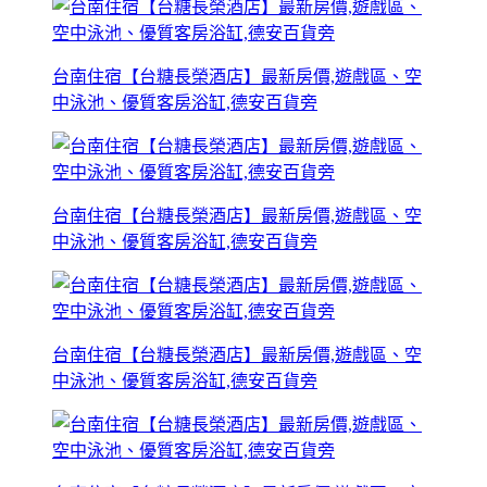
台南住宿【台糖長榮酒店】最新房價,遊戲區、空
中泳池、優質客房浴缸,德安百貨旁
台南住宿【台糖長榮酒店】最新房價,遊戲區、空
中泳池、優質客房浴缸,德安百貨旁
台南住宿【台糖長榮酒店】最新房價,遊戲區、空
中泳池、優質客房浴缸,德安百貨旁