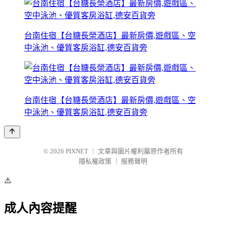
台南住宿【台糖長榮酒店】最新房價,遊戲區、空
中泳池、優質客房浴缸,德安百貨旁
台南住宿【台糖長榮酒店】最新房價,遊戲區、空
中泳池、優質客房浴缸,德安百貨旁
© 2026
PIXNET
｜
文章與圖片權利屬原作者所有
隱私權政策
｜
服務聲明
⚠️
成人內容提醒