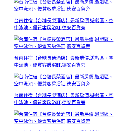
台南住宿【台糖長榮酒店】最新房價,遊戲區、空
中泳池、優質客房浴缸,德安百貨旁
台南住宿【台糖長榮酒店】最新房價,遊戲區、空
中泳池、優質客房浴缸,德安百貨旁
台南住宿【台糖長榮酒店】最新房價,遊戲區、空
中泳池、優質客房浴缸,德安百貨旁