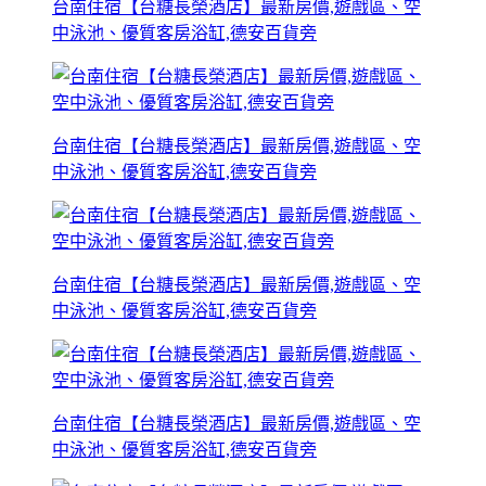
台南住宿【台糖長榮酒店】最新房價,遊戲區、空
中泳池、優質客房浴缸,德安百貨旁
台南住宿【台糖長榮酒店】最新房價,遊戲區、空
中泳池、優質客房浴缸,德安百貨旁
台南住宿【台糖長榮酒店】最新房價,遊戲區、空
中泳池、優質客房浴缸,德安百貨旁
台南住宿【台糖長榮酒店】最新房價,遊戲區、空
中泳池、優質客房浴缸,德安百貨旁