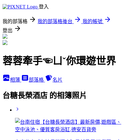
登入
我的部落格
我的部落格後台
我的帳號
登出
蓉蓉牽手☜ㄩˇ你環遊世界
相簿
部落格
名片
台糖長榮酒店 的相簿照片