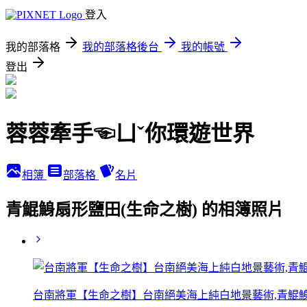
登入
我的部落格
我的部落格後台
我的帳號
登出
蓉蓉牽手☜ㄩˇ你環遊世界
相簿
部落格
名片
青鯤鯓扇形鹽田(生命之樹) 的相簿照片
台南將軍【生命之樹】台南絕美海上純白地景藝術,青鯤